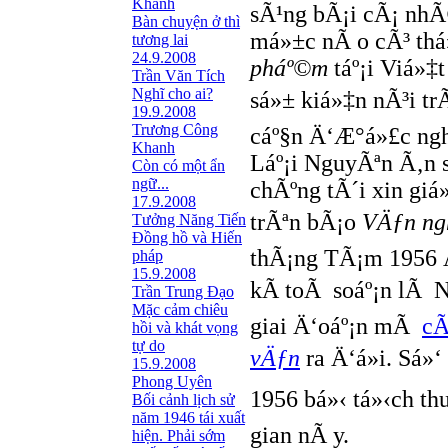
Khanh
sÃ¹ng bÃ¡i cÃ¡ nhÃ
Bàn chuyện ở thì
má»±c nÃ o cÃ³ thá
tương lai
24.9.2008
pháº©m
táº¡i Viá»‡
Trần Văn Tích
Nghĩ cho ai?
sá»± kiá»‡n nÃ³i tr
19.9.2008
Trương Công
cáº§n Ä‘Æ°á»£c ngh
Khanh
Láº¡i NguyÃªn Ã‚n 
Còn có một ẩn
ngữ...
chÃºng tÃ´i xin giá
17.9.2008
trÃªn bÃ¡o
VÄƒn ng
Tưởng Năng Tiến
Đồng hồ và Hiến
thÃ¡ng TÃ¡m 1956 Ä
pháp
15.9.2008
kÃ­ toÃ soáº¡n lÃ
Trần Trung Đạo
Mặc cảm chiêu
giai Ä‘oáº¡n mÃ
cÃ
hồi và khát vọng
tự do
vÄƒn
ra Ä‘á»i. Sá»‘
15.9.2008
Phong Uyên
1956 bá»‹ tá»‹ch th
Bối cảnh lịch sử
năm 1946 tái xuất
gian nÃ y.
hiện. Phải sớm