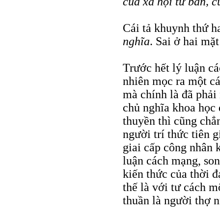
của xã hội tư bản, c
Cái tả khuynh thứ h
nghĩa
. Sai ở hai mặt
Trước hết lý luận c
nhiên mọc ra một cá
mà chính là đã phải
chủ nghĩa khoa học d
thuyền thì cũng chẳ
người trí thức tiên g
giai cấp công nhân 
luận cách mạng, son
kiến thức của thời 
thế là với tư cách m
thuần là người thợ n