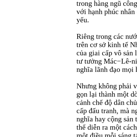
trong hàng ngũ công
với hạnh phúc nhân d
yếu.
Riêng trong các nướ
trên cơ sở kinh tế 
của giai cấp vô sản 
tư tưởng Mác−Lê-nin
nghĩa lãnh đạo mọi 
Nhưng không phải v
gọn lại thành một d
cảnh chế độ dân chủ
cấp đấu tranh, mà n
nghĩa hay cộng sản t
thể diễn ra một các
một điều mỗi sáng t