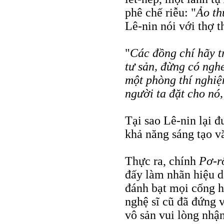
phê chế riễu: "
Ảo th
Lê-nin nói với thợ t
"
Các đồng chí hãy tr
tư sản, đừng có ngh
một phòng thí nghiệ
người ta đặt cho nó
Tại sao Lê-nin lại đ
khả năng sáng tạo v
Thực ra, chính
Pơ-r
đấy làm nhãn hiệu 
đánh bạt mọi cống h
nghệ sĩ cũ đã đứng 
vô sản vui lòng nhận