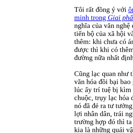
Tôi rất đồng ý với
ô
minh trong
Giai phẩ
nghĩa của văn nghệ 
tiến bộ của xã hội v
thêm: khi chưa có á
được thì khi có thê
đường nữa nhất định
Cũng lạc quan như t
văn hóa đồi bại bao
lúc ấy trí tuệ bị kì
chuộc, trụy lạc hóa 
nó đã đẻ ra tư tưởng
lợi nhân dân, trái n
trường hợp đó thì t
kia là những quái v