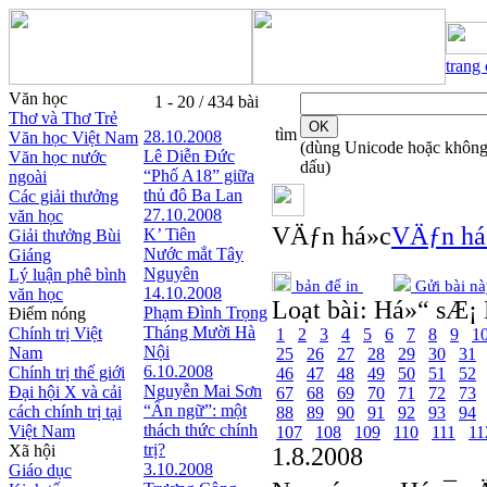
trang
Văn học
1 - 20 / 434 bài
Thơ và Thơ Trẻ
tìm
28.10.2008
Văn học Việt Nam
(dùng Unicode hoặc khôn
Lê Diễn Đức
Văn học nước
dấu)
“Phố A18” giữa
ngoài
thủ đô Ba Lan
Các giải thưởng
27.10.2008
văn học
VÄƒn há»c
VÄƒn há
K’ Tiên
Giải thưởng Bùi
Nước mắt Tây
Giáng
Nguyên
Lý luận phê bình
bản để in
Gửi bài nà
14.10.2008
văn học
Loạt bài:
Há»“ sÆ¡ 
Phạm Đình Trọng
Điểm nóng
Tháng Mười Hà
Chính trị Việt
1
2
3
4
5
6
7
8
9
1
Nội
Nam
25
26
27
28
29
30
31
6.10.2008
Chính trị thế giới
46
47
48
49
50
51
52
Nguyễn Mai Sơn
Đại hội X và cải
67
68
69
70
71
72
73
“Ẩn ngữ”: một
cách chính trị tại
88
89
90
91
92
93
94
thách thức chính
Việt Nam
107
108
109
110
111
11
trị?
Xã hội
1.8.2008
3.10.2008
Giáo dục