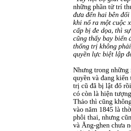
những phần tử trí th
đưa đến hai bên đối 
khi nổ ra một cuộc x
cấp bị đe dọa, thì sự
cũng thấy bay biến 
thống trị không phải
quyền lực biệt lập đ
Nhưng trong những
quyền và đang kiến t
trị cũ đã bị lật đổ r
có còn là hiện tượn
Thảo thì cũng khôn
vào năm 1845 là thờ
phôi thai, nhưng cũ
và Ăng-ghen chưa nó