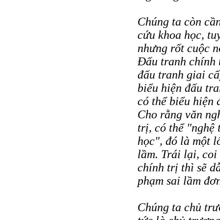
Chúng ta còn cần
cứu khoa học, tuy
nhưng rốt cuộc n
Đấu tranh chính t
đấu tranh giai c
biểu hiện đấu tra
có thể biểu hiện 
Cho rằng văn ngh
trị, có thể "nghệ
học", đó là một l
lầm. Trái lại, c
chính trị thì sẽ d
phạm sai lầm đơn
Chúng ta chủ trư