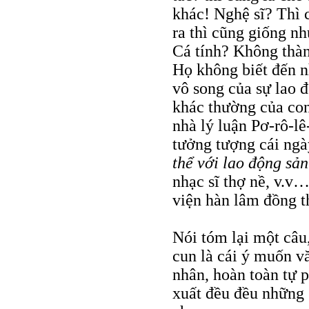
khác! Nghệ sĩ? Thì 
ra thì cũng giống n
Cá tính? Không thành
Họ không biết đến n
vô song của sự lao đ
khác thường của co
nhà lý luận Pơ-rô-lê
tưởng tượng cái ngà
thể với lao động sản
nhạc sĩ thợ nề, v.v…
viện hàn lâm đồng t
Nói tóm lại một câu
cun là cái ý muốn v
nhân, hoàn toàn tự 
xuất đều đều những 