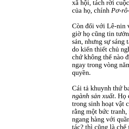
xã hội, tách rời cuộ
của họ, chính
Pơ-rô
Còn đối với Lê-nin 
giờ họ cũng tin tưở
sản, nhưng sự sáng t
do kiến thiết chủ ng
chứ không thể nào độ
ngay trong vòng nă
quyền.
Cái tả khuynh thứ b
ngành sản xuất
. Họ 
trong sinh hoạt vật c
rằng một bức tranh,
ngang hàng với quần
tác? thì cũng là ch