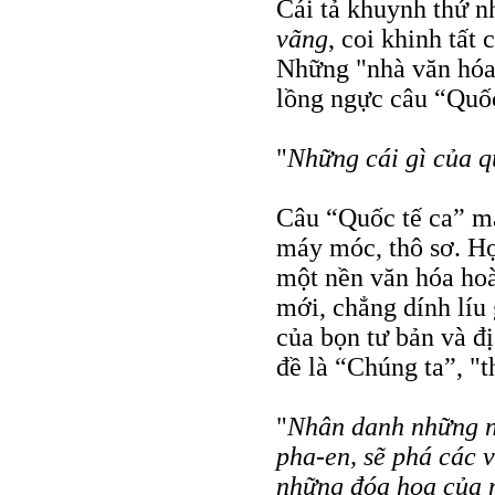
Cái tả khuynh thứ n
vãng
, coi khinh tất 
Những "nhà văn hóa 
lồng ngực câu “Quốc
"
Những cái gì của q
Câu “Quốc tế ca” mà
máy móc, thô sơ. Họ
một nền văn hóa hoà
mới, chẳng dính líu
của bọn tư bản và đị
đề là “Chúng ta”, "t
"
Nhân danh những ng
pha-en, sẽ phá các 
những đóa hoa của 