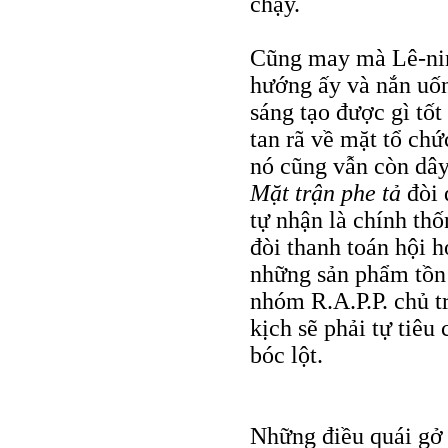
chạy.
Cũng may mà Lê-nin
hướng ấy và nắn uốn
sáng tạo được gì tốt
tan rã về mặt tổ ch
nó cũng vẫn còn dây
Mặt trận phe tả
đòi 
tự nhận là chính t
đòi thanh toán hội h
những sản phẩm tồn t
nhóm R.A.P.P. chủ tr
kịch sẽ phải tự tiêu
bóc lột.
Những điều quái gở 