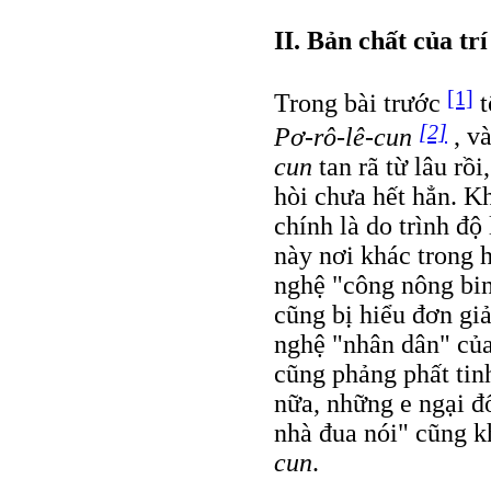
II. Bản chất của trí
[1]
Trong bài trước
t
[2]
Pơ-rô-lê-cun
, v
cun
tan rã từ lâu rồ
hòi chưa hết hẳn. K
chính là do trình độ
này nơi khác trong 
nghệ "công nông bi
cũng bị hiểu đơn gi
nghệ "nhân dân" của 
cũng phảng phất tin
nữa, những e ngại đ
nhà đua nói" cũng k
cun
.