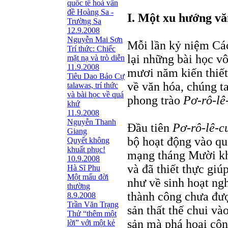
quốc tế hoá vấn
đề Hoàng Sa -
I. Một xu hướng vă
Trường Sa
12.9.2008
Nguyễn Mai Sơn
Mỗi lần kỷ niệm Cá
Trí thức: Chiếc
lại những bài học v
mặt nạ và trò diễn
11.9.2008
mươi năm kiến thiết
Tiêu Dao Bảo Cự
về văn hóa, chúng t
talawas, trí thức
và bài học về quá
phong trào
Pơ-rô-lê
khứ
11.9.2008
Nguyễn Thanh
Đầu tiên
Pơ-rô-lê-c
Giang
bộ hoạt động vào q
Quyết không
khuất phục!
mạng tháng Mười kh
10.9.2008
và đã thiết thực giú
Hà Sĩ Phu
Một mẩu đời
như về sinh hoạt n
thường
thành công chưa đượ
8.9.2008
Trần Văn Trạng
sản thất thế chui v
Thử “thêm một
sản mà phá hoại côn
lời” với một kẻ