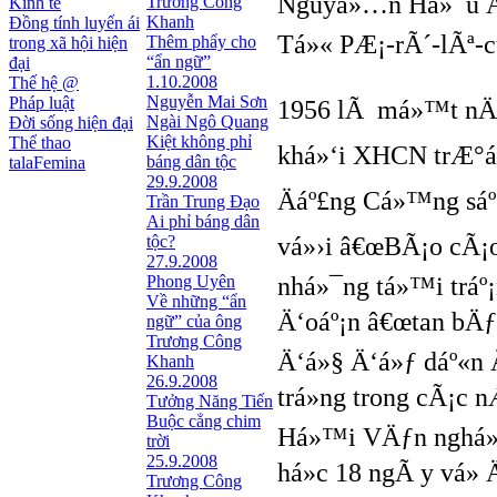
Nguyá»…n Há»¯u Ä
Trương Công
Kinh tế
Khanh
Đồng tính luyến ái
Tá»« PÆ¡-rÃ´-lÃª-c
Thêm phẩy cho
trong xã hội hiện
“ẩn ngữ”
đại
1.10.2008
Thế hệ @
Nguyễn Mai Sơn
Pháp luật
1956 lÃ má»™t nÄƒm
Ngài Ngô Quang
Đời sống hiện đại
Kiệt không phỉ
Thể thao
khá»‘i XHCN trÆ°á»
báng dân tộc
talaFemina
29.9.2008
Äáº£ng Cá»™ng sáº
Trần Trung Đạo
Ai phỉ báng dân
tộc?
vá»›i â€œBÃ¡o cÃ¡o 
27.9.2008
Phong Uyên
nhá»¯ng tá»™i tráº
Về những “ẩn
Ä‘oáº¡n â€œtan bÄƒ
ngữ” của ông
Trương Công
Ä‘á»§ Ä‘á»ƒ dáº«n 
Khanh
26.9.2008
trá»ng trong cÃ¡c
Tưởng Năng Tiến
Buộc cẳng chim
Há»™i VÄƒn nghá»‡
trời
25.9.2008
há»c 18 ngÃ y vá» 
Trương Công