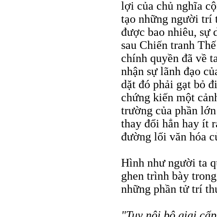
lợi của chủ nghĩa cộ
tạo những người trí
được bao nhiêu, sự 
sau Chiến tranh Thế 
chính quyền đã về t
nhận sự lãnh đạo củ
dặt đó phải gạt bỏ đ
chứng kiến một cảnh 
trường của phần lớn
thay đổi hẳn hay ít
đường lối văn hóa c
Hình như người ta q
ghen trình bày tron
những phần tử trí th
"Tuy nội bộ giai cấ