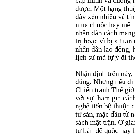
cấp mình và chống lạ
được. Một hạng thuộ
dày xéo nhiều và tỉn
mua chuộc hay mê ho
nhân dân cách mạng.
trị hoặc vì bị sự ta
nhân dân lao động, 
lịch sử mà tự ý đi t
Nhận định trên này, 
đúng. Nhưng nếu đi s
Chiến tranh Thế giới 
với sự tham gia các
nghệ tiến bộ thuộc cá
tư sản, mặc dầu từ 
sách mặt trận. Ở gia
tư bản đế quốc hay b