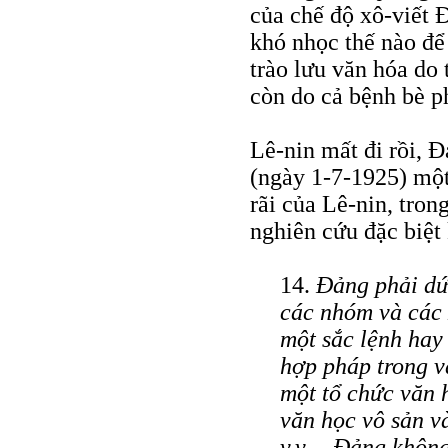
của chế độ xô-viết 
khó nhọc thế nào để
trào lưu văn hóa do
còn do cả bệnh bè p
Lê-nin mất đi rồi, Đ
(ngày 1-7-1925) một
rãi của Lê-nin, tro
nghiên cứu đặc biệt 
14.
Đảng phải dứt
các nhóm và các
một sắc lệnh hay
hợp pháp trong v
một tổ chức văn 
văn học vô sản v
v.v… Đảng không 