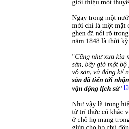
giới thiệu một thuyế
Ngay trong một nước
mới chỉ là một mặt 
ghen đã nói rõ tron
năm 1848 là thời kỳ
"
Cũng như xưa kia m
sản, bây giờ một bộ 
vô sản, và đáng kể 
sản đã tiến tới nhậ
[3
vận động lịch sử
"
Như vậy là trong hi
tử trí thức có khác 
ở chỗ họ mang tron
giúp cho họ chủ độn