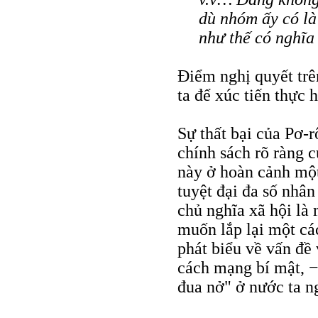
dù nhóm ấy có là 
như thế có nghĩa 
Điểm nghị quyết trê
ta để xúc tiến thực 
Sự thất bại của Pơ-r
chính sách rõ ràng 
này ở hoàn cảnh mộ
tuyệt đại đa số nhân
chủ nghĩa xã hội là 
muốn lắp lại một cá
phát biểu về vấn đề
cách mạng bí mật, −
đua nở" ở nước ta n