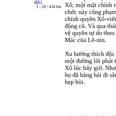
điếc!
Xô; một mặt chính n
1 - 20 / 434 bài
chức này cũng phạm 
chính quyền Xô-viết
động cũ. Và qua thái
vệ quyền tự do theo
Mác của Lê-nin.
Xu hướng thích độc l
một đường lối phát t
Xô lúc bấy giờ. Nhưn
họ đã hăng hái đi sâ
hẹp hòi.