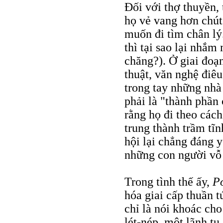
Đối với thợ thuyền,
họ vẻ vang hơn chút
muốn đi tìm chân lý.
thì tại sao lại nhắm
chăng?). Ở giai đoạ
thuật, văn nghệ điêu
trong tay những nhà
phải là "thành phần 
rằng họ đi theo các
trung thành trầm tĩn
hội lại chẳng đáng y
những con người vỗ
Trong tình thế ấy,
Pơ
hóa giai cấp thuần t
chỉ là nói khoác cho
lét-nép, một lãnh tụ