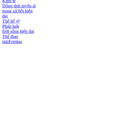
Kinh tế
Đồng tính luyến ái
trong xã hội hiện
đại
Thế hệ @
Pháp luật
Đời sống hiện đại
Thể thao
talaFemina