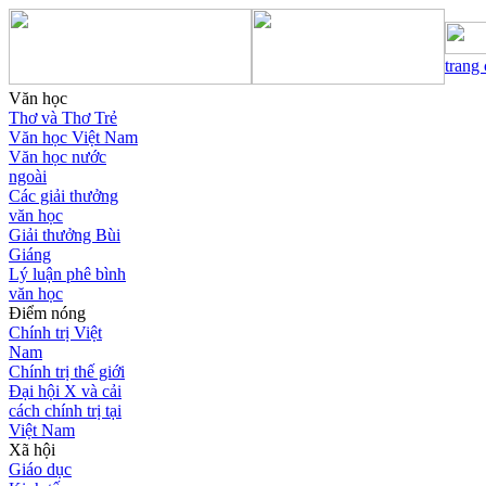
trang
Văn học
Thơ và Thơ Trẻ
Văn học Việt Nam
Văn học nước
ngoài
Các giải thưởng
văn học
Giải thưởng Bùi
Giáng
Lý luận phê bình
văn học
Điểm nóng
Chính trị Việt
Nam
Chính trị thế giới
Đại hội X và cải
cách chính trị tại
Việt Nam
Xã hội
Giáo dục