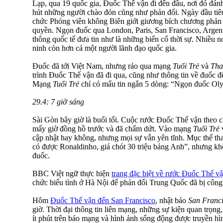
Lạp, qua 19 quốc gia, Đuốc Thế vận đi đến đâu, nơi đó đánh
hút những người chào đón cũng như phản đối. Ngày đầu tiên
chức Phóng viên không Biên giới giương bích chương phản
quyền. Ngọn đuốc qua London, Paris, San Francisco, Argen
thông quốc tế đưa tin như là những biến cố thời sự. Nhiều 
ninh còn hơn cả một người lãnh đạo quốc gia.
Đuốc đã tới Việt Nam, nhưng rảo qua mạng
Tuổi Trẻ
và
Tha
trình Đuốc Thế vận đã đi qua, cũng như thông tin về đuốc 
Mạng
Tuổi Trẻ
chỉ có mẩu tin ngắn 5 dòng: “Ngọn đuốc Ol
29.4: 7 giờ sáng
Sài Gòn bây giờ là buổi tối. Cuộc rước Đuốc Thế vận theo c
mấy giờ đồng hồ trước và đã chấm dứt. Vào mạng
Tuổi Trẻ
cập nhật hay không, nhưng mọi sự vẫn yên tĩnh. Mục thể th
có được Ronaldinho, giá chót 30 triệu bảng Anh”, nhưng kh
đuốc.
BBC Việt ngữ thực hiện
trang đặc biệt về rước Đuốc Thế v
chức biểu tình ở Hà Nội để phản đối Trung Quốc đã bị công 
Hôm
Đuốc Thế vận đến San Francisco
, nhật báo
San Franc
giờ. Thời đại thông tin liên mạng, những sự kiện quan trọng,
ít phút trên báo mạng và hình ảnh sống động được truyền hìn