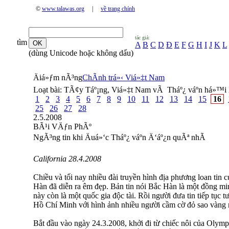
©
www.talawas.org
|
về trang chính
tác giả:
tìm
A
B
C
D
Đ
E
F
G
H
I
J
K
L
(dùng Unicode hoặc không dấu)
Äiá»ƒm nÃ³ng
ChÃ­nh trá»‹ Viá»‡t Nam
Loạt bài:
TÃ¢y Táº¡ng, Viá»‡t Nam vÃ Tháº¿ váº­n há»™i 
1
2
3
4
5
6
7
8
9
10
11
12
13
14
15
16
25
26
27
28
2.5.2008
BÃ¹i VÄƒn PhÃº
NgÃ³ng tin khi Äuá»‘c Tháº¿ váº­n Ä‘áº¿n quÃª nhÃ
California 28.4.2008
Chiều và tối nay nhiều đài truyền hình địa phương loan tin
Hàn đã diễn ra êm đẹp. Bản tin nói Bắc Hàn là một đồng m
này còn là một quốc gia độc tài. Rồi người đưa tin tiếp tục
Hồ Chí Minh với hình ảnh nhiều người cầm cờ đỏ sao vàng 
Bắt đầu vào ngày 24.3.2008, khởi đi từ chiếc nôi của Olymp