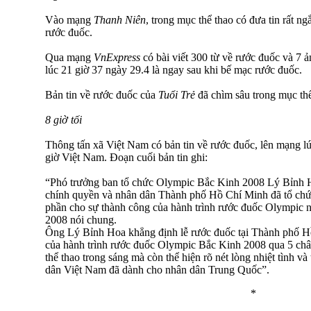
Vào mạng
Thanh Niên
, trong mục thể thao có đưa tin rất ng
rước đuốc.
Qua mạng
VnExpress
có bài viết 300 từ về rước đuốc và 7 
lúc 21 giờ 37 ngày 29.4 là ngay sau khi bế mạc rước đuốc.
Bản tin về rước đuốc của
Tuổi Trẻ
đã chìm sâu trong mục thể
8 giờ tối
Thông tấn xã Việt Nam có bản tin về rước đuốc, lên mạng lú
giờ Việt Nam. Đoạn cuối bản tin ghi:
“Phó trưởng ban tổ chức Olympic Bắc Kinh 2008 Lý Bỉnh 
chính quyền và nhân dân Thành phố Hồ Chí Minh đã tổ chức
phần cho sự thành công của hành trình rước đuốc Olympic 
2008 nói chung.
Ông Lý Bỉnh Hoa khẳng định lễ rước đuốc tại Thành phố H
của hành trình rước đuốc Olympic Bắc Kinh 2008 qua 5 châu
thể thao trong sáng mà còn thể hiện rõ nét lòng nhiệt tình v
dân Việt Nam đã dành cho nhân dân Trung Quốc”.
*