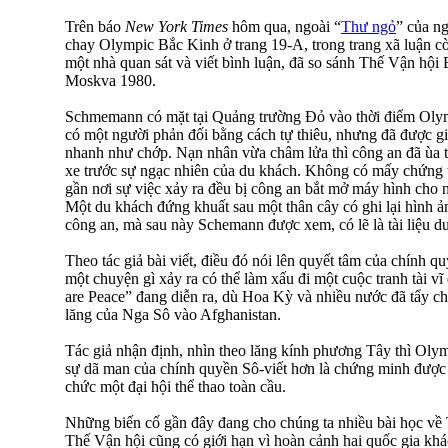
Trên báo
New York Times
hôm qua, ngoài “
Thư ngỏ
” của ng
chay Olympic Bắc Kinh ở trang 19-A, trong trang xã luận 
một nhà quan sát và viết bình luận, đã so sánh Thế Vận hộ
Moskva 1980.
Schmemann có mặt tại Quảng trường Đỏ vào thời điểm Olym
có một người phản đối bằng cách tự thiêu, nhưng đã được giớ
nhanh như chớp. Nạn nhân vừa châm lửa thì công an đã ùa t
xe trước sự ngạc nhiên của du khách. Không có mấy chứng t
gần nơi sự việc xảy ra đều bị công an bắt mở máy hình cho 
Một du khách đứng khuất sau một thân cây có ghi lại hình ản
công an, mà sau này Schemann được xem, có lẽ là tài liệu duy
Theo tác giả bài viết, điều đó nói lên quyết tâm của chính 
một chuyện gì xảy ra có thể làm xấu đi một cuộc tranh tài vĩ
are Peace” đang diễn ra, dù Hoa Kỳ và nhiều nước đã tẩy 
lăng của Nga Sô vào Afghanistan.
Tác giả nhận định, nhìn theo lăng kính phương Tây thì Olym
sự dã man của chính quyền Sô-viết hơn là chứng minh được 
chức một đại hội thể thao toàn cầu.
Những biến cố gần đây đang cho chúng ta nhiều bài học về
Thế Vận hội cũng có giới hạn vì hoàn cảnh hai quốc gia khá