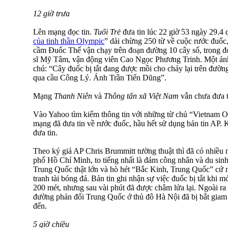
12 giờ trưa
Lên mạng đọc tin.
Tuổi Trẻ
đưa tin lúc 22 giờ 53 ngày 29.4 q
của tinh thần Olympic
” dài chừng 250 từ về cuộc rước đuố
cầm Đuốc Thế vận chạy trên đoạn đường 10 cây số, trong đ
sĩ Mỹ Tâm, vận động viên Cao Ngọc Phương Trinh. Một ảnh
chú: “Cây đuốc bị tắt đang được mồi cho cháy lại trên đư
qua cầu Công Lý. Ảnh Trần Tiến Dũng”.
Mạng
Thanh Niên
và
Thông tấn xã Việt Nam
vẫn chưa đưa t
Vào Yahoo tìm kiếm thông tin với những từ chủ “Vietnam 
mạng đã đưa tin về rước đuốc, hầu hết sử dụng bản tin AP
đưa tin.
Theo ký giả AP Chris Brummitt tường thuật thì đã có nhiều
phố Hồ Chí Minh, to tiếng nhất là đám công nhân và du sin
Trung Quốc thật lớn và hò hét “Bắc Kinh, Trung Quốc” cứ n
tranh tài bóng đá. Bản tin ghi nhận sự việc đuốc bị tắt khi 
200 mét, nhưng sau vài phút đã được châm lửa lại. Ngoài ra
đường phản đối Trung Quốc ở thủ đô Hà Nội đã bị bắt gia
đến.
5 giờ chiều