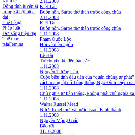
Kinh tế
2.11.2008
Đồng tính luyến ái
Kiệt Tấn
trong xã hội hiện
Buồn nôn, Sartre thơ thẩn trước cổng chùa
đại
2.11.2008
Thế hệ @
Kiệt Tấn
Pháp luật
Buồn nôn, Sartre thơ thẩn trước cổng chùa
Đời sống hiện đại
1.11.2008
Thể thao
Phạm Quốc Lộc
talaFemina
Hói và diễn ngôn
1.11.2008
Lê Hải
Từ chuyện kể đến bản sắc
1.11.2008
Nguyễn Tường Tâm
Cuộc biểu tình đầu tiên của “quần chúng tự phát”
cách mạng lật đổ Tổng thống Ngô Đình Diệm nă
1.11.2008
Chủ nghĩa tư bản thắng, không phải chủ nghĩa xã
1.11.2008
Walter Russel Mead
Nước Israel mới và nước Israel Kinh thánh
1.11.2008
Nguyễn Mộng Giác
Bão rớt
31.10.2008