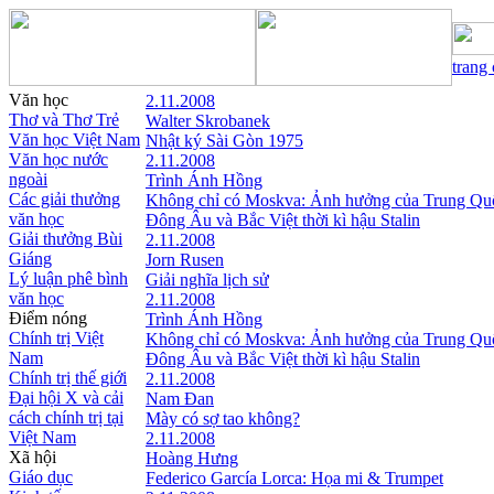
trang
Văn học
2.11.2008
Thơ và Thơ Trẻ
Walter Skrobanek
Văn học Việt Nam
Nhật ký Sài Gòn 1975
Văn học nước
2.11.2008
ngoài
Trình Ánh Hồng
Các giải thưởng
Không chỉ có Moskva: Ảnh hưởng của Trung Qu
văn học
Đông Âu và Bắc Việt thời kì hậu Stalin
Giải thưởng Bùi
2.11.2008
Giáng
Jorn Rusen
Lý luận phê bình
Giải nghĩa lịch sử
văn học
2.11.2008
Điểm nóng
Trình Ánh Hồng
Chính trị Việt
Không chỉ có Moskva: Ảnh hưởng của Trung Qu
Nam
Đông Âu và Bắc Việt thời kì hậu Stalin
Chính trị thế giới
2.11.2008
Đại hội X và cải
Nam Đan
cách chính trị tại
Mày có sợ tao không?
Việt Nam
2.11.2008
Xã hội
Hoàng Hưng
Giáo dục
Federico García Lorca: Họa mi & Trumpet