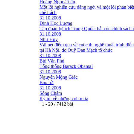
Hoàng Ngọc-Tuấn
Một lối nghiên cứu đáng ngờ, và một lối phản bi
chê trách
31.10.2008
Đinh Học Lương
Tập đoàn lợi ích Trung Quốc: bắt cóc chính sách 
31.10.2008
Như Huy
Vài nét điểm qua về cuộc thi nghệ thuật trình diễn
tại Hà Nội, do Quỹ Đan Mạch tổ chức
31.10.2008
Bùi Văn Phú
Tổng thống Barack Obama?
31.10.2008
Nguyễn Mộng Giác
Bão rớt
31.10.2008
Sống Chậm
Ký ức về những cơn mưa
1 - 20 / 7412 bài