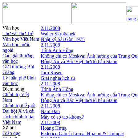
trang
Văn học
2.11.2008
Thơ và Thơ Trẻ
Walter Skrobanek
Văn học Việt Nam
Nhật ký Sài Gòn 1975
Văn học nước
2.11.2008
ngoài
Trình Ánh Hồng
Các giải thưởng
Không chỉ có Moskva: Ảnh hưởng của Trung Qu
văn học
Đông Âu và Bắc Việt thời kì hậu Stalin
Giải thưởng Bùi
2.11.2008
Giáng
Jorn Rusen
Lý luận phê bình
Giải nghĩa lịch sử
văn học
2.11.2008
Điểm nóng
Trình Ánh Hồng
Chính trị Việt
Không chỉ có Moskva: Ảnh hưởng của Trung Qu
Nam
Đông Âu và Bắc Việt thời kì hậu Stalin
Chính trị thế giới
2.11.2008
Đại hội X và cải
Nam Đan
cách chính trị tại
Mày có sợ tao không?
Việt Nam
2.11.2008
Xã hội
Hoàng Hưng
Giáo dục
Federico García Lorca: Họa mi & Trumpet