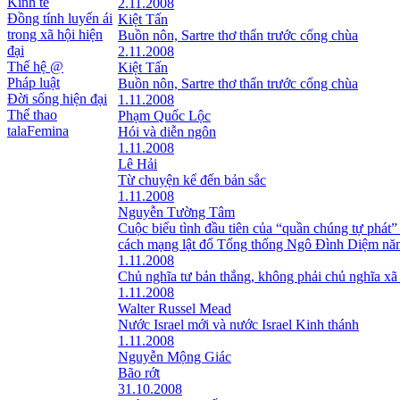
Kinh tế
2.11.2008
Đồng tính luyến ái
Kiệt Tấn
trong xã hội hiện
Buồn nôn, Sartre thơ thẩn trước cổng chùa
đại
2.11.2008
Thế hệ @
Kiệt Tấn
Pháp luật
Buồn nôn, Sartre thơ thẩn trước cổng chùa
Đời sống hiện đại
1.11.2008
Thể thao
Phạm Quốc Lộc
talaFemina
Hói và diễn ngôn
1.11.2008
Lê Hải
Từ chuyện kể đến bản sắc
1.11.2008
Nguyễn Tường Tâm
Cuộc biểu tình đầu tiên của “quần chúng tự phát”
cách mạng lật đổ Tổng thống Ngô Đình Diệm nă
1.11.2008
Chủ nghĩa tư bản thắng, không phải chủ nghĩa xã
1.11.2008
Walter Russel Mead
Nước Israel mới và nước Israel Kinh thánh
1.11.2008
Nguyễn Mộng Giác
Bão rớt
31.10.2008