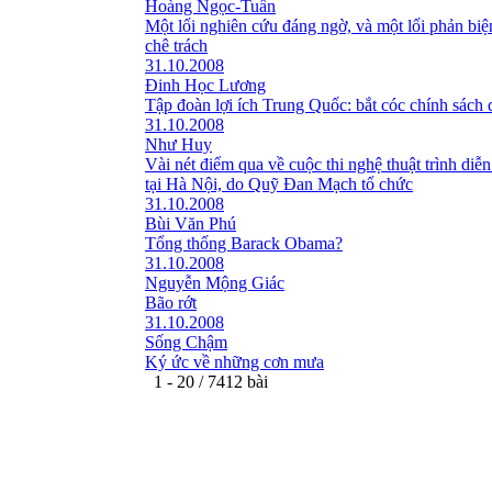
Hoàng Ngọc-Tuấn
Một lối nghiên cứu đáng ngờ, và một lối phản bi
chê trách
31.10.2008
Đinh Học Lương
Tập đoàn lợi ích Trung Quốc: bắt cóc chính sách 
31.10.2008
Như Huy
Vài nét điểm qua về cuộc thi nghệ thuật trình diễn
tại Hà Nội, do Quỹ Đan Mạch tổ chức
31.10.2008
Bùi Văn Phú
Tổng thống Barack Obama?
31.10.2008
Nguyễn Mộng Giác
Bão rớt
31.10.2008
Sống Chậm
Ký ức về những cơn mưa
1 - 20 / 7412 bài