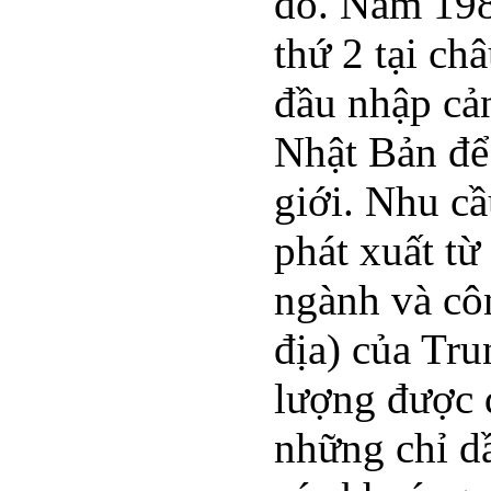
đó. Năm 198
thứ 2 tại ch
đầu nhập cả
Nhật Bản để 
giới. Nhu c
phát xuất từ
ngành và cô
địa) của Tr
lượng được 
những chỉ d