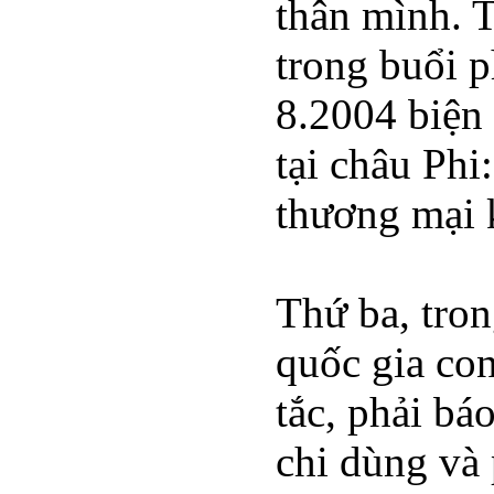
thân mình. 
trong buổi 
8.2004 biện 
tại châu Phi
thương mại k
Thứ ba, tron
quốc gia con
tắc, phải bá
chi dùng và 