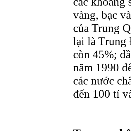
các khoáng s
vàng, bạc v
của Trung Q
lại là Trung
còn 45%; dầ
năm 1990 đế
các nước châ
đến 100 tỉ v