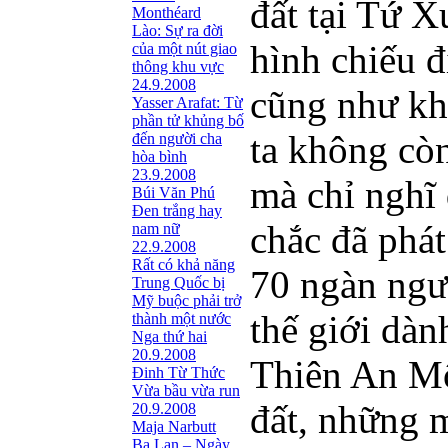
đất tại Tứ X
Monthéard
Lào: Sự ra đời
hình chiếu đ
của một nút giao
thông khu vực
24.9.2008
cũng như kh
Yasser Arafat: Từ
phần tử khủng bố
ta không cò
đến người cha
hòa bình
23.9.2008
mà chỉ nghĩ
Búi Văn Phú
Đen trắng hay
chắc đã phát
nam nữ
22.9.2008
Rất có khả năng
70 ngàn ngư
Trung Quốc bị
Mỹ buộc phải trở
thế giới dàn
thành một nước
Nga thứ hai
20.9.2008
Thiên An Mô
Đinh Từ Thức
Vừa bầu vừa run
đất, những m
20.9.2008
Maja Narbutt
Ba Lan – Ngày