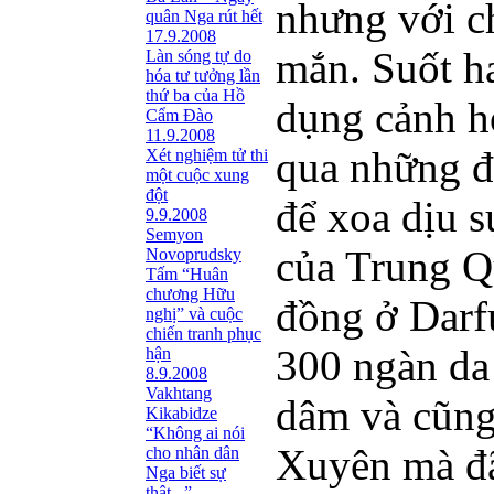
nhưng với c
quân Nga rút hết
17.9.2008
mắn. Suốt ha
Làn sóng tự do
hóa tư tưởng lần
thứ ba của Hồ
dụng cảnh h
Cẩm Đào
11.9.2008
qua những đ
Xét nghiệm tử thi
một cuộc xung
đột
để xoa dịu s
9.9.2008
Semyon
của Trung Q
Novoprudsky
Tấm “Huân
chương Hữu
đồng ở Darf
nghị” và cuộc
chiến tranh phục
300 ngàn da 
hận
8.9.2008
Vakhtang
dâm và cũng
Kikabidze
“Không ai nói
Xuyên mà đã
cho nhân dân
Nga biết sự
thật...”