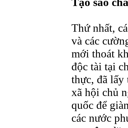
Tạo sao ch
Thứ nhất, c
và các cườn
mới thoát kh
độc tài tại 
thực, đã lấy
xã hội chủ n
quốc để già
các nước ph