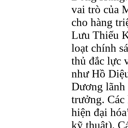
vai trò của 
cho hàng tr
Lưu Thiếu K
loạt chính s
thủ đắc lực 
như Hồ Diệu
Dương lãnh 
trưởng. Các 
hiện đại hó
kỹ thuật). C