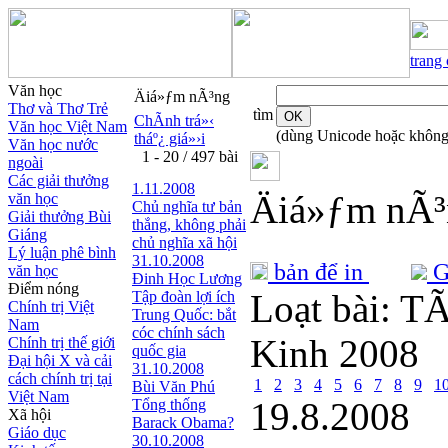
trang
Văn học
Äiá»ƒm nÃ³ng
Thơ và Thơ Trẻ
tìm
ChÃ­nh trá»‹
Văn học Việt Nam
(dùng Unicode hoặc không
tháº¿ giá»›i
Văn học nước
1 - 20 / 497 bài
ngoài
Các giải thưởng
1.11.2008
Äiá»ƒm nÃ
văn học
Chủ nghĩa tư bản
Giải thưởng Bùi
thắng, không phải
Giáng
chủ nghĩa xã hội
Lý luận phê bình
31.10.2008
bản để in
Gử
văn học
Đinh Học Lương
Điểm nóng
Loạt bài:
TÃ¢
Tập đoàn lợi ích
Chính trị Việt
Trung Quốc: bắt
Nam
cóc chính sách
Kinh 2008
Chính trị thế giới
quốc gia
Đại hội X và cải
31.10.2008
cách chính trị tại
1
2
3
4
5
6
7
8
9
1
Bùi Văn Phú
Việt Nam
19.8.2008
Tổng thống
Xã hội
Barack Obama?
Giáo dục
30.10.2008