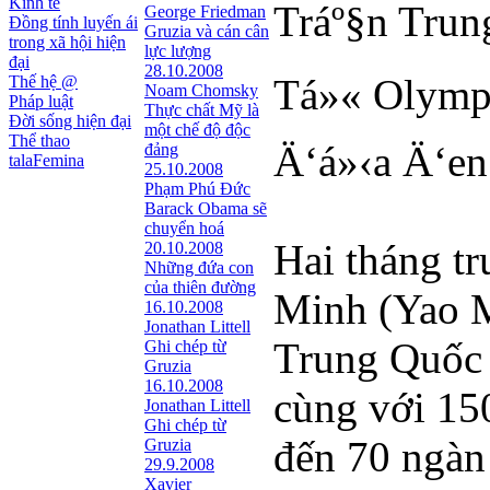
Kinh tế
Tráº§n Trung
George Friedman
Đồng tính luyến ái
Gruzia và cán cân
trong xã hội hiện
lực lượng
đại
28.10.2008
Tá»« Olympic
Thế hệ @
Noam Chomsky
Pháp luật
Thực chất Mỹ là
Đời sống hiện đại
một chế độ độc
Thể thao
Ä‘á»‹a Ä‘en
đảng
talaFemina
25.10.2008
Phạm Phú Đức
Barack Obama sẽ
chuyển hoá
Hai tháng t
20.10.2008
Những đứa con
của thiên đường
Minh (Yao Mi
16.10.2008
Jonathan Littell
Trung Quốc 
Ghi chép từ
Gruzia
16.10.2008
cùng với 15
Jonathan Littell
Ghi chép từ
đến 70 ngàn
Gruzia
29.9.2008
Xavier