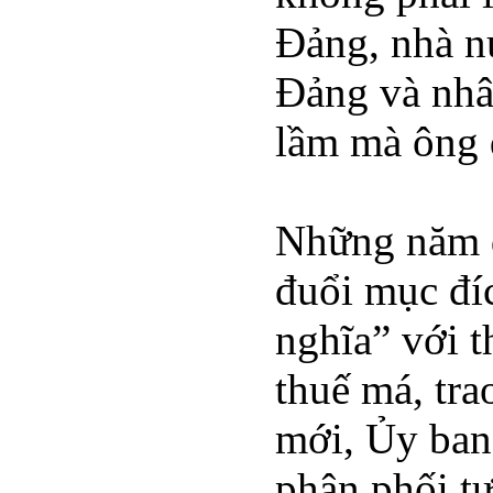
Đảng, nhà n
Đảng và nhâ
lầm mà ông 
Những năm đ
đuổi mục đíc
nghĩa” với t
thuế má, trao
mới, Ủy ban
phân phối tư