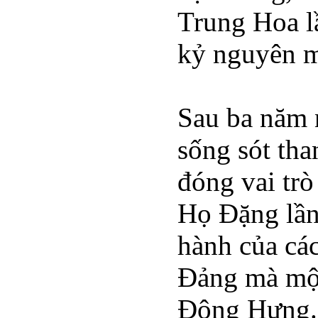
Trung Hoa l
kỷ nguyên mớ
Sau ba năm 
sống sót tha
đóng vai trò
Họ Đặng lần 
hành của các
Đảng mà một
Đông Hưng. 