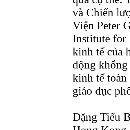
và Chiến lượ
Viện Peter G
Institute fo
kinh tế của 
động khổng l
kinh tế toàn
giáo dục ph
Đặng Tiểu B
Hong Kong đ