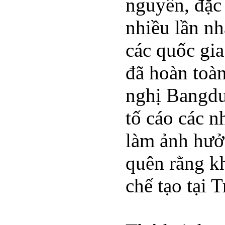
nguyên, đặc 
nhiều lần nh
các quốc gi
đã hoàn toà
nghị Bangdu
tố cáo các n
làm ảnh hưở
quên rằng k
chế tạo tại 