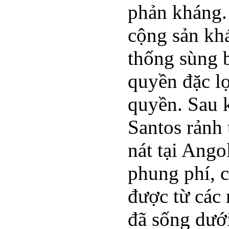
phản kháng.
cộng sản kh
thống sùng b
quyền đặc lợ
quyền. Sau k
Santos rảnh 
nát tại Ango
phung phí, 
được từ các
đã sống dướ