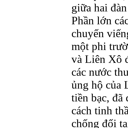
giữa hai đàn
Phần lớn các
chuyến viếng
một phi trư
và Liên Xô 
các nước thu
ủng hộ của L
tiền bạc, đã
cách tinh t
chống đối tạ