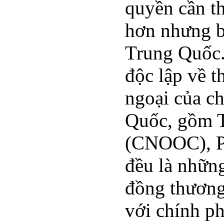
quyền cần th
hơn nhưng bù
Trung Quốc.
độc lập về t
ngoại của ch
Quốc, gồm T
(CNOOC), Pe
đều là nhữn
đồng thương
với chính p