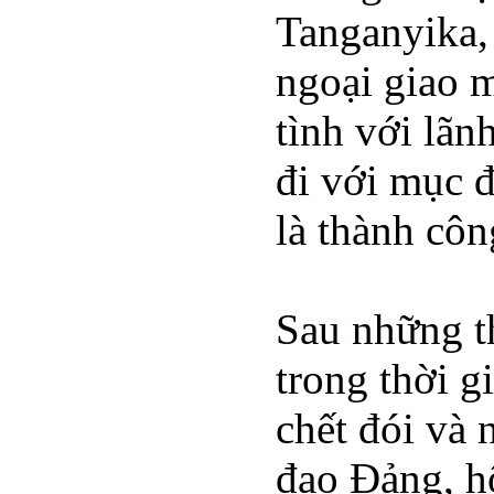
Tanganyika, 
ngoại giao 
tình với lã
đi với mục đ
là thành côn
Sau những th
trong thời g
chết đói và
đạo Đảng, h