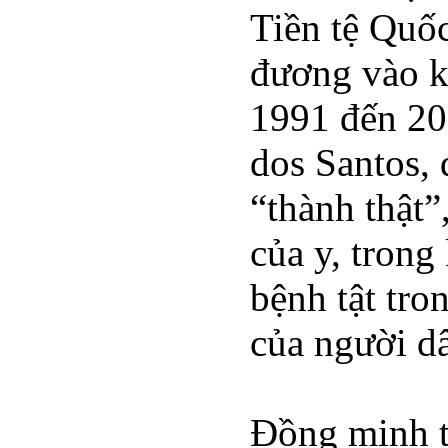
Tiền tệ Quốc
đương vào k
1991 đến 20
dos Santos, 
“thành thật”
của y, trong
bệnh tật tro
của người dâ
Đồng minh t