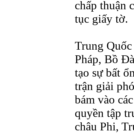
chấp thuận c
tục giấy tờ.
Trung Quốc n
Pháp, Bồ Đà
tạo sự bất ổ
trận giải ph
bám vào các 
quyền tập tr
châu Phi, T