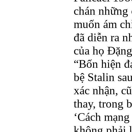
chán những 
muốn ám chỉ
đã diễn ra 
của họ Đặng 
“Bốn hiện đ
bệ Stalin sa
xác nhận, cũ
thay, trong 
‘Cách mạng 
không phải l