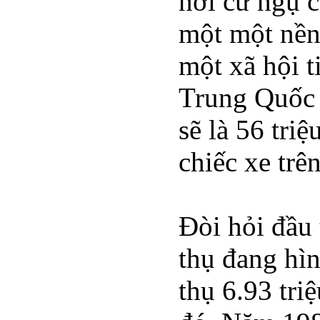
nơi cư ngụ 
một một nền 
một xã hội t
Trung Quốc 
sẽ là 56 tri
chiếc xe tr
Đòi hỏi đầu 
thụ đang hì
thụ 6.93 tri