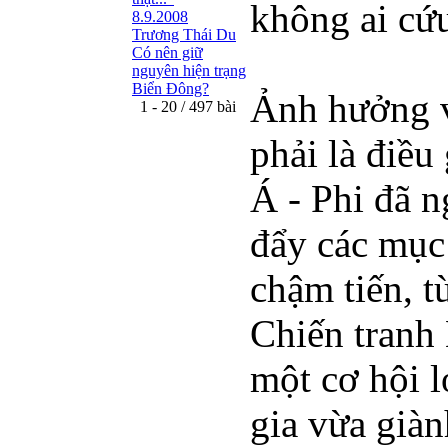
không ai cứ
8.9.2008
Trương Thái Du
Có nên giữ
nguyên hiện trạng
Biển Đông?
Ảnh hưởng v
1 - 20 / 497 bài
phải là điều
Á - Phi đã n
đẩy các mục 
chậm tiến, t
Chiến tranh
một cơ hội 
gia vừa giàn