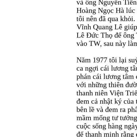
và ông Nguyễn Tiến
Hoàng Ngọc Hà lúc 
tôi nên đã qua khỏi
Vĩnh Quang Lê giúp
Lê Ðức Thọ để ông T
vào TW, sau này là
Năm 1977 tôi lại suýt
ca ngợi cái lương t
phán cái lương tâm 
với những thiên đườ
thanh niên Viện Tri
đem cả nhật ký của t
bên lề và đem ra ph
mầm mống tư tưởng l
cuộc sống hàng ngày 
để thanh minh rằng 