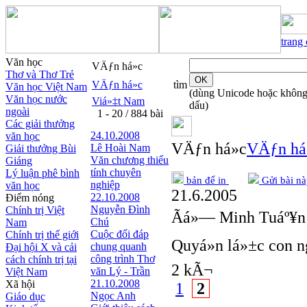
trang
Văn học
VÄƒn há»c
Thơ và Thơ Trẻ
VÄƒn há»c
tìm
Văn học Việt Nam
(dùng Unicode hoặc khôn
Văn học nước
Viá»‡t Nam
dấu)
ngoài
1 - 20 / 884 bài
Các giải thưởng
24.10.2008
văn học
VÄƒn há»c
VÄƒn há
Lê Hoài Nam
Giải thưởng Bùi
Văn chương thiếu
Giáng
tính chuyên
Lý luận phê bình
bản để in
Gửi bài nà
nghiệp
văn học
21.6.2005
22.10.2008
Điểm nóng
Nguyễn Đình
Chính trị Việt
Ãá»— Minh Tuáº¥n
Chú
Nam
Cuộc đối đáp
Chính trị thế giới
Quyá»n lá»±c con 
chung quanh
Đại hội X và cải
công trình Thơ
cách chính trị tại
2 kÃ¬
văn Lý - Trần
Việt Nam
21.10.2008
Xã hội
1
2
Ngọc Anh
Giáo dục