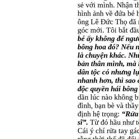
sẻ với mình. Nhận 
hình ảnh về đứa bé h
ông Lê Ðức Thọ đã n
góc mới. Tôi bắt đầ
bé ấy không để ngườ
bông hoa đó? Nếu nó
là chuyện khác. Nh
bản thân mình, mà 
dân tộc có nhưng l
nhanh hơn, thì sao
độc quyền hái bông
dần lúc nào không bi
đình, bạn bè và thầ
định hệ trọng:
“Rửa 
sĩ”.
Từ đó hầu như tô
Cái ý chí rửa tay g