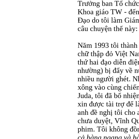
Trưởng ban Tổ chức
Khoa giáo TW - đến
Ðạo do tôi làm Giám
câu chuyện thế này:
Năm 1993 tôi thành
chữ thập đỏ Việt N
thứ hai đạo diễn điệ
nhường) bị đẩy về n
nhiều người ghét. N
xông vào cùng chiến
Juda, tôi đã bổ nh
xin được tài trợ để 
anh đề nghị tôi cho
chưa duyệt, Vĩnh Q
phim. Tôi không đồn
cả hàng ngang và hàn