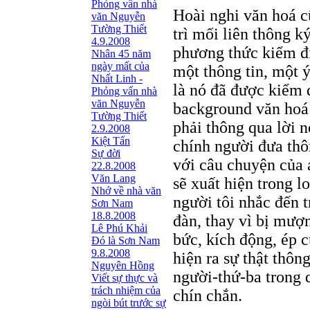
Phỏng vấn nhà
Hoài nghi văn hoá c
văn Nguyễn
Tường Thiết
trì mối liên thông 
4.9.2008
phương thức kiểm đị
Nhân 45 năm
ngày mất của
một thông tin, một 
Nhất Linh -
là nó đã được kiểm đ
Phỏng vấn nhà
văn Nguyễn
background văn hoá
Tường Thiết
phải thông qua lời n
2.9.2008
Kiệt Tấn
chính người đưa thô
Sự đời
với câu chuyện của 
22.8.2008
Văn Lang
sẽ xuất hiện trong l
Nhớ về nhà văn
người tôi nhắc đến t
Sơn Nam
18.8.2008
đàn, thay vì bị mượ
Lê Phú Khải
bức, kích động, ép 
Đó là Sơn Nam
9.8.2008
hiện ra sự thật thôn
Nguyên Hồng
người-thứ-ba trong 
Viết sự thực và
trách nhiệm của
chín chắn.
ngòi bút trước sự