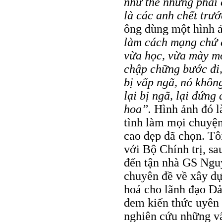
như thế nhưng phải 
là các anh chết trướ
ông dùng một hình ản
làm cách mạng chứ 
vừa học, vừa mày mò
chập chững bước đi,
bị vấp ngã, nó không
lại bị ngã, lại đứng
hoa”.
Hình ảnh đó là
tình làm mọi chuyện
cao đẹp đã chọn. T
với Bộ Chính trị, 
đến tận nhà GS Ngu
chuyên đề về xây dự
hoá cho lãnh đạo Ð
đem kiến thức uyên 
nghiên cứu những vấ