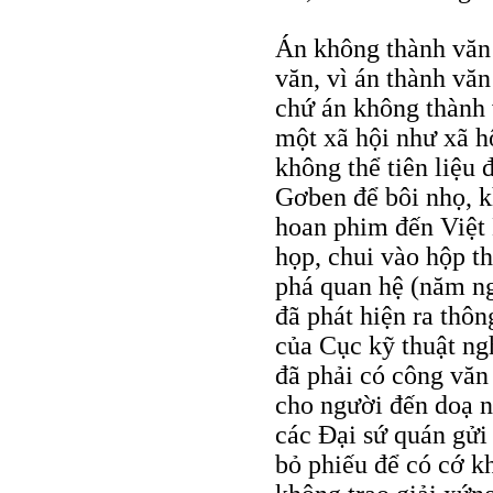
Án không thành văn 
văn, vì án thành vă
chứ án không thành 
một xã hội như xã h
không thể tiên liệu đ
Gơben để bôi nhọ, k
hoan phim đến Việt
họp, chui vào hộp th
phá quan hệ (năm ngo
đã phát hiện ra thông
của Cục kỹ thuật n
đã phải có công văn 
cho người đến doạ 
các Ðại sứ quán gửi 
bỏ phiếu để có cớ k