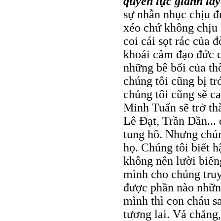
quyền lực giành lấy
sự nhẫn nhục chịu đự
xéo chứ không chịu 
coi cái sọt rác của 
khoái cảm đạo đức c
những bê bối của th
chúng tôi cũng bị tr
chúng tôi cũng sẽ c
Minh Tuấn sẽ trở t
Lê Ðạt, Trần Dần... 
tung hô. Nhưng chún
họ. Chúng tôi biết h
không nên lười biến
mình cho chúng truy
được phần nào những
mình thì con cháu s
tương lai. Vả chăng