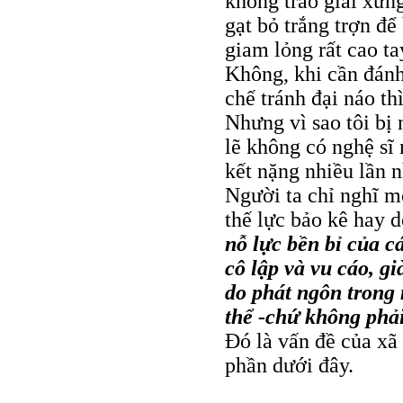
không trao giải xứ
gạt bỏ trắng trợn để
giam lỏng rất cao t
Không, khi cần đánh
chế tránh đại náo th
Nhưng vì sao tôi bị 
lẽ không có nghệ sĩ
kết nặng nhiều lần 
Người ta chỉ nghĩ m
thế lực bảo kê hay 
nỗ lực bền bỉ của 
cô lập và vu cáo, g
do phát ngôn trong
thể -chứ không phả
Ðó là vấn đề của xã 
phần dưới đây.