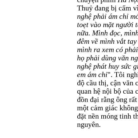
Thuỷ đang bị cấm vì 
nghệ phải ám chỉ mớ
toẹt vào mặt người t
nữa. Mình đọc, mình
đêm về mình vắt tay 
mình ra xem có phải
họ phải dùng văn ng
nghệ phát huy sức 
em ám chỉ
". Tôi ngh
độ cầu thị, cận văn 
quan hệ nội bộ của 
đồn đại rằng ông rất
một cảm giác không 
đặt nền móng tinh t
nguyên.