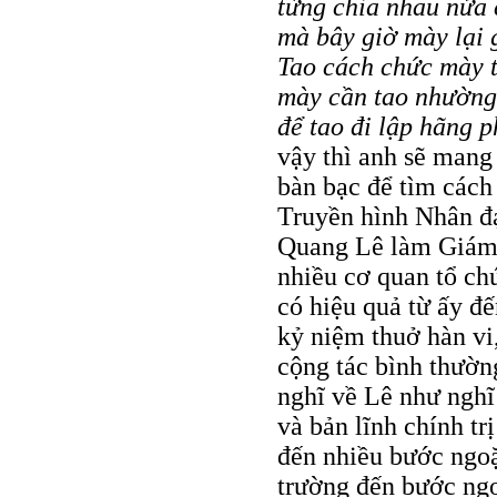
từng chia nhau nửa 
mà bây giờ mày lại g
Tao cách chức mày t
mày cần tao nhường
để tao đi lập hãng 
vậy thì anh sẽ mang 
bàn bạc để tìm cách
Truyền hình Nhân đ
Quang Lê làm Giám 
nhiều cơ quan tổ ch
có hiệu quả từ ấy đ
kỷ niệm thuở hàn vi,
cộng tác bình thườn
nghĩ về Lê như nghĩ
và bản lĩnh chính tr
đến nhiều bước ngoặ
trường đến bước ngo