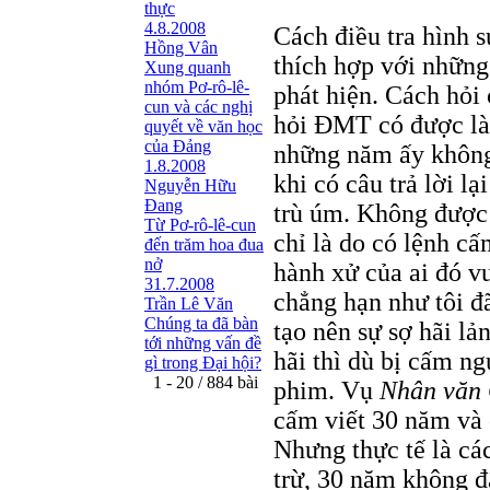
thực
4.8.2008
Cách điều tra hình 
Hồng Vân
thích hợp với những
Xung quanh
nhóm Pơ-rô-lê-
phát hiện. Cách hỏi 
cun và các nghị
hỏi ÐMT có được làm
quyết về văn học
của Đảng
những năm ấy không t
1.8.2008
khi có câu trả lời l
Nguyễn Hữu
Đang
trù úm. Không được
Từ Pơ-rô-lê-cun
chỉ là do có lệnh c
đến trăm hoa đua
nở
hành xử của ai đó v
31.7.2008
chẳng hạn như tôi đ
Trần Lê Văn
Chúng ta đã bàn
tạo nên sự sợ hãi lả
tới những vấn đề
hãi thì dù bị cấm ng
gì trong Đại hội?
1 - 20 / 884 bài
phim. Vụ
Nhân văn 
cấm viết 30 năm và 
Nhưng thực tế là cá
trừ, 30 năm không đ