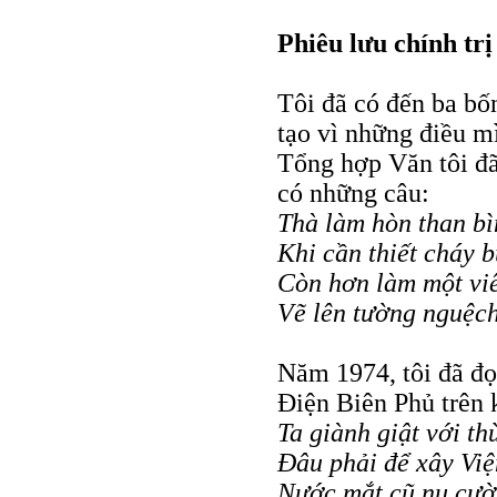
Phiêu lưu chính trị
Tôi đã có đến ba bố
tạo vì những điều m
Tổng hợp Văn tôi đã 
có những câu:
Thà làm hòn than bì
Khi cần thiết cháy 
Còn hơn làm một vi
Vẽ lên tường nguệc
Năm 1974, tôi đã đọc
Ðiện Biên Phủ trên 
Ta giành giật với th
Ðâu phải để xây Việ
Nước mắt cũ nụ cười