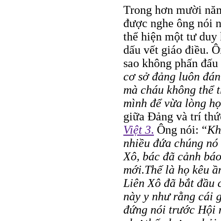
Trong hơn mười năm
được nghe ông nói n
thể hiện một tư duy
dấu vết giáo điều. Ô
sao không phấn đấu v
cơ sở đảng luôn đánh
mà cháu không thể t
mình để vừa lòng họ
giữa Ðảng và trí thứ
Việt 3
.
Ông nói: “
Kh
nhiều đứa chúng nó
Xô, bác đã cảnh báo
mới.Thế là họ kêu ầ
Liên Xô đã bắt đầu 
này y như rằng cái 
đứng nói trước Hội 