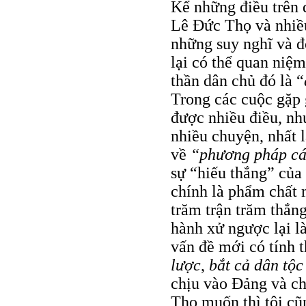
Kể những điều trên 
Lê Ðức Thọ và nhiều
những suy nghĩ và đ
lại có thể quan niệm
thần dân chủ đó là “
Trong các cuộc gặp 
được nhiều điều, nh
nhiều chuyện, nhất 
về
“phương pháp c
sự “hiếu thắng” của 
chính là phẩm chất 
trăm trận trăm thắng
hành xử ngược lại l
vấn đề mới có tính 
lược
,
bắt cả dân tộc
chịu vào Ðảng và c
Thọ muốn thì tôi cũ