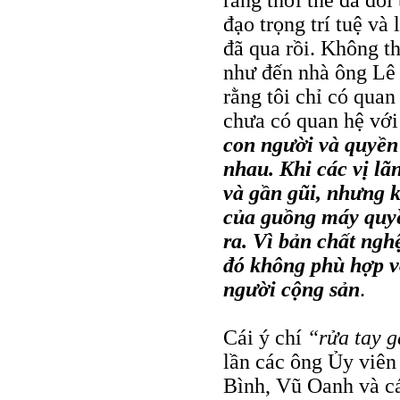
rằng thời thế đã đổi 
đạo trọng trí tuệ và
đã qua rồi. Không th
như đến nhà ông Lê 
rằng tôi chỉ có quan
chưa có quan hệ với
con người và quyền
nhau. Khi các vị lãn
và gần gũi, nhưng 
của guồng máy quyề
ra. Vì bản chất nghệ
đó không phù hợp v
người cộng sản
.
Cái ý chí
“rửa tay 
lần các ông Ủy vi
Bình, Vũ Oanh và c