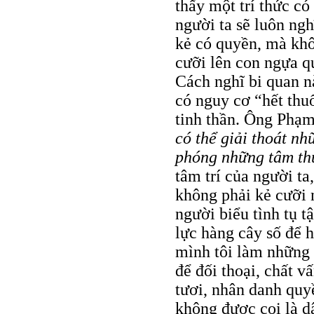
thấy một trí thức có
người ta sẽ luôn ngh
kẻ có quyền, mà khô
cưỡi lên con ngựa q
Cách nghĩ bi quan n
có nguy cơ “hết thuố
tinh thần. Ông Phạm
có thể giải thoát nh
phóng những tâm thứ
tâm trí của người ta
không phải kẻ cưỡi 
người biểu tình tụ 
lực hàng cây số để h
mình tôi làm những 
để đối thoại, chất 
tươi, nhân danh quyề
không được coi là d