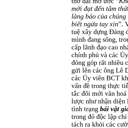
thở dài mơ ước “
Khô
mới đạt đến tâm thứ
làng báo của chúng t
biết ngửa tay xin
”. 
tuệ xây dựng Ðảng đ
mình đang sống, tr
cấp lãnh đạo cao nh
chính phủ và các Ủ
đóng góp rất nhiều 
gửi lên các ông Lê
các Ủy viên BCT khá
vấn đề trong thực ti
tắc đổi mới văn hoá
lược như nhận diện
tình trạng
bái vật gi
trong đó độc lập chỉ
tách ra khỏi các cườ