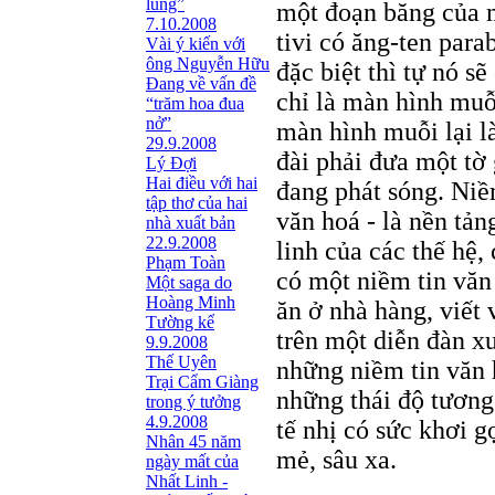
lũng”
một đoạn băng của m
7.10.2008
tivi có ăng-ten para
Vài ý kiến với
ông Nguyễn Hữu
đặc biệt thì tự nó s
Đang về vấn đề
chỉ là màn hình muỗ
“trăm hoa đua
nở”
màn hình muỗi lại 
29.9.2008
đài phải đưa một tờ
Lý Đợi
Hai điều với hai
đang phát sóng. Niề
tập thơ của hai
văn hoá - là nền tản
nhà xuất bản
22.9.2008
linh của các thế hệ,
Phạm Toàn
có một niềm tin văn 
Một saga do
Hoàng Minh
ăn ở nhà hàng, viết 
Tường kể
trên một diễn đàn xu
9.9.2008
Thế Uyên
những niềm tin văn h
Trại Cẩm Giàng
những thái độ tương 
trong ý tưởng
4.9.2008
tế nhị có sức khơi 
Nhân 45 năm
mẻ, sâu xa.
ngày mất của
Nhất Linh -