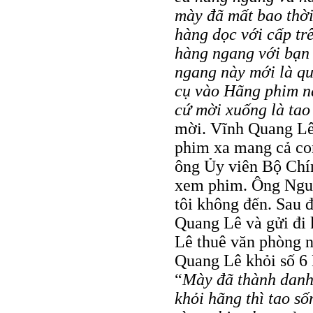
mày đã mất bao thời
hàng dọc với cấp tr
hàng ngang với bạn
ngang này mới là qua
cụ vào Hãng phim n
cứ mời xuống là tao
mời. Vĩnh Quang Lê 
phim xa mang cả con
ông Ủy viên Bộ Chí
xem phim. Ông Nguy
tôi không đến. Sau đ
Quang Lê và gửi đi
Lê thuê văn phòng n
Quang Lê khỏi số 6 
“
Mày đã thành danh 
khỏi hãng thì tao s