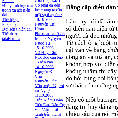
Giới thiệu sách -
Kinh tế
Có phải đã đến
Đồng tính luyến ái
Ðẳng cấp diễn đàn 
lúc chúng ta cần
trong xã hội hiện
một sự thay đổi?
đại
18.10.2008
Thế hệ @
Lâu nay, tôi đã tâm 
Nguyễn Chí
Pháp luật
số diễn đàn điện tử 
Hoan
Đời sống hiện đại
Phê phán về “Gió
Thể thao
người đã đọc những 
lẻ” của Nguyễn
talaFemina
Từ cách ông buột mi
Ngọc Tư
15.10.2008
cật vấn về bằng chứ
Võ Huy Tâm
công an và toà án, 
Nọc độc của báo
"Nhân văn"
không hợp với diễn 
14.10.2008
không nhầm thì đây l
Nguyễn Đình
Chú
độ hỏi cung đòi bằng
Nguyễn Đức
sự thật của những n
Vân, một “Người
xứ Nghệ”
11.10.2008
Nếu có một backgrou
Trần Kiêm Đoàn
Tiêu Dao Bảo Cự
đáng tin hay đáng ng
và “Mảnh trời
chiều sâu của nó, m
xanh trên thung