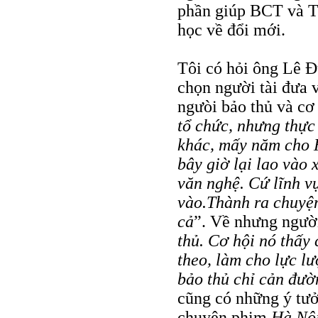
phần giúp BCT và T
học về đổi mới.
Tôi có hỏi ông Lê Ð
chọn người tài đưa 
ngưòi bảo thủ và cơ
tổ chức, nhưng thực 
khác, mấy năm cho 
bây giờ lại lao vào
văn nghệ. Cứ lĩnh v
vào.Thành ra chuyệ
cả
”. Về nhưng người
thủ. Cơ hội nó thấy
theo, làm cho lực l
bảo thủ chỉ cản đườ
cũng có những ý tưở
chuyện phim
Hà Nội