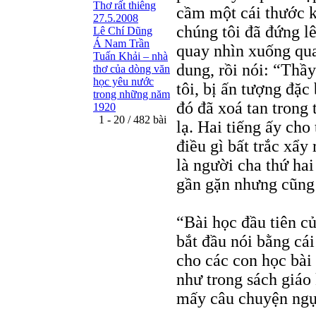
Thơ rất thiêng
cầm một cái thước k
27.5.2008
chúng tôi đã đứng lê
Lê Chí Dũng
Á Nam Trần
quay nhìn xuống quan
Tuấn Khải – nhà
dung, rồi nói: “Thầ
thơ của dòng văn
học yêu nước
tôi, bị ấn tượng đặc 
trong những năm
đó đã xoá tan trong 
1920
1 - 20 / 482 bài
lạ. Hai tiếng ấy ch
điều gì bất trắc xẩy
là người cha thứ hai
gần gặn nhưng cũng r
“Bài học đầu tiên c
bắt đầu nói bằng cá
cho các con học bài 
như trong sách giáo
mấy câu chuyện ngụ