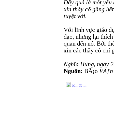
Ðây quả là một yêu c
xin thầy cố
gắng hết
tuyệt vời.
Với lĩnh vực giáo dụ
đạo, nhưng lại thích
quan đến nó. Bởi thế
xin các thầy cô chỉ 
Nghĩa Hưng, ngày 2
Nguồn:
BÃ¡o
VÄƒn
bản để in