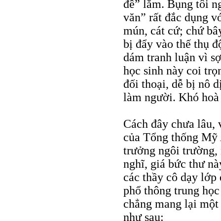
đề” lắm. Bụng tôi n
văn” rất đắc dụng v
mún, cát cứ; chứ bâ
bị đẩy vào thế thụ đ
dám tranh luận vì s
học sinh này coi trọ
đối thoại, dễ bị nô 
làm người. Khó hoà 
Cách đây chưa lâu, v
của Tổng thống Mỹ 
trưởng ngôi trường, 
nghĩ, giá bức thư nà
các thầy cô dạy lớp 
phổ thông trung học
chẳng mang lại một 
như sau: