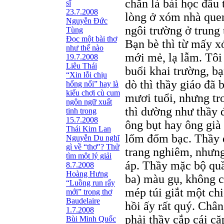
chắn là bài học đầu
sĩ
23.7.2008
lòng ở xóm nhà quen
Nguyễn Đức
ngôi trường ở trung 
Tùng
Ðọc một bài thơ
Bạn bè thì từ mấy x
như thế nào
mới mẻ, lạ lẫm. Tôi 
19.7.2008
Liêu Thái
buổi khai trường, b
“Xin lỗi chịu
dò thì thầy giáo đã 
hổng nổi” hay là
kiểu chơi cù cum
mươi tuổi, nhưng tr
ngôn ngữ xuất
thì dường như thầy 
tinh trong
15.7.2008
ông bụt hay ông già
Thái Kim Lan
lốm đốm bạc. Thầy đ
Nguyễn Du nghĩ
gì về “thơ"? Thử
trang nghiêm, nhưng
tìm một lý giải
áp. Thầy mặc bộ quầ
8.7.2008
Hoàng Hưng
ba) màu gụ, không c
“Luồng run rẩy
mép túi giắt một ch
mới” trong thơ
Baudelaire
hồi ấy rất quý. Châ
1.7.2008
phải thầy cắp cái cặ
Bùi Minh Quốc