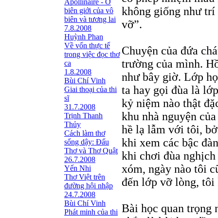
Apollinaire - Ở
không giống như trí
biên giới của vô
biên và tương lai
vỡ”.
7.8.2008
Huỳnh Phan
Về vốn thực tế
Chuyện của đứa cháu
trong việc đọc thơ
trường của mình. Hồ
ca
1.8.2008
như bây giờ. Lớp họ
Bùi Chí Vinh
ta hay gọi đùa là lớ
Giai thoại của thi
sĩ
kỷ niệm nào thật đặ
31.7.2008
khu nhà nguyện của
Trịnh Thanh
Thủy
hề lạ lẫm với tôi, b
Cách làm thơ
khi xem các bậc đàn
sống dậy: Đấu
Thơ và Thơ Quật
khi chơi đùa nghịch
26.7.2008
xóm, ngày nào tôi c
Yến Nhi
Thơ Việt trên
đến lớp vỡ lòng, tôi
đường hội nhập
24.7.2008
Bùi Chí Vinh
Bài học quan trọng n
Phát minh của thi