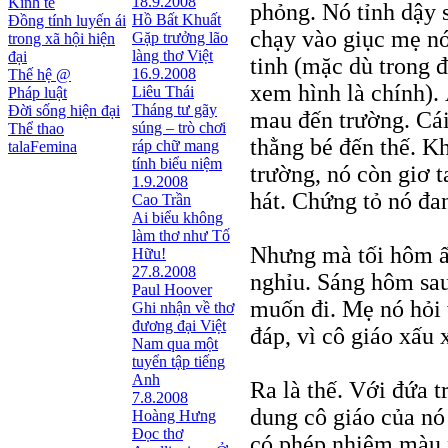
18.9.2008
Kinh tế
phỏng. Nó tỉnh dậy 
Hồ Bất Khuất
Đồng tính luyến ái
chạy vào giục mẹ nó
Gặp trưởng lão
trong xã hội hiện
làng thơ Việt
đại
tinh (mặc dù trong 
16.9.2008
Thế hệ @
xem hình là chính).
Liêu Thái
Pháp luật
Tháng tư gãy
Đời sống hiện đại
mau đến trường. Cái
súng – trò chơi
Thể thao
thằng bé đến thế. Kh
ráp chữ mang
talaFemina
tính biểu niệm
trường, nó còn giơ 
1.9.2008
hát. Chứng tỏ nó đa
Cao Trần
Ai biểu không
làm thơ như Tố
Nhưng mà tối hôm ấy
Hữu!
27.8.2008
nghỉu. Sáng hôm sau
Paul Hoover
muốn đi. Mẹ nó hỏi 
Ghi nhận về thơ
đương đại Việt
đáp, vì cô giáo xấu 
Nam qua một
tuyển tập tiếng
Anh
Ra là thế. Với đứa t
7.8.2008
dung cô giáo của nó 
Hoàng Hưng
Đọc thơ
có phép nhiệm màu 