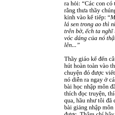
ra hỏi: “Các con có 
rằng thưa thầy chún
kỉnh vào kể tiếp: “
M
lá sen trong ao thì 
trên bờ, ếch ta nghĩ
vóc dáng của nó thậ
lên...”
Thầy giáo kể đến câu
hút hoàn toàn vào t
chuyện đó được viết
nó diễn ra ngay ở cá
bài học nhập môn đầ
thích đọc truyện, th
qua, hầu như tôi đã
bài giảng nhập môn 
được. Thậm chí bây