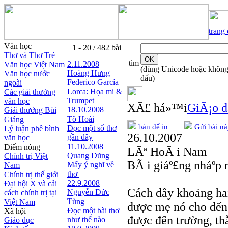
trang
Văn học
1 - 20 / 482 bài
Thơ và Thơ Trẻ
tìm
2.11.2008
Văn học Việt Nam
(dùng Unicode hoặc khôn
Hoàng Hưng
Văn học nước
dấu)
Federico García
ngoài
Lorca: Họa mi &
Các giải thưởng
Trumpet
văn học
XÃ£ há»™i
GiÃ¡o d
18.10.2008
Giải thưởng Bùi
Tô Hoài
Giáng
bản để in
Gửi bài nà
Đọc một số thơ
Lý luận phê bình
26.10.2007
gần đây
văn học
11.10.2008
Điểm nóng
LÃª HoÃ i Nam
Quang Dũng
Chính trị Việt
BÃ i giáº£ng nháº­p
Mấy ý nghĩ về
Nam
thơ
Chính trị thế giới
22.9.2008
Đại hội X và cải
Cách đây khoảng hai 
Nguyễn Đức
cách chính trị tại
Tùng
Việt Nam
được mẹ nó cho đến
Đọc một bài thơ
Xã hội
được đến trường, th
như thế nào
Giáo dục