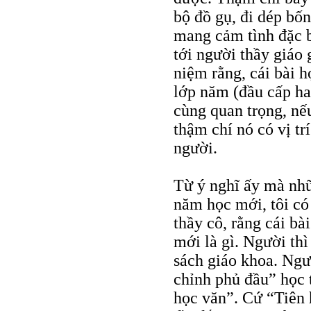
bộ đồ gụ, đi dép bốn
mang cảm tình đặc bi
tới người thầy giáo
niệm rằng, cái bài 
lớp năm (đầu cấp hai
cùng quan trọng, nế
thậm chí nó có vị tr
người.
Từ ý nghĩ ấy mà nhữ
năm học mới, tôi có
thầy cô, rằng cái bà
mới là gì. Người th
sách giáo khoa. Ngườ
chỉnh phủ đầu” học 
học văn”. Cứ “Tiên 