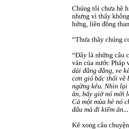
Chúng tôi chưa hề h
nhưng vì thấy không 
hứng, liền đồng tha
“Thưa thầy chúng co
“Ðây là những câu 
văn của nước Pháp v
dài đằng đẵng, ve k
cơn gió bấc thổi về
ngừng kêu. Nhìn lại 
ăn, bấy giờ nó mới l
Cả một mùa hè nó ch
đâu mà đi kiếm ăn...
Kể xong câu chuyện 