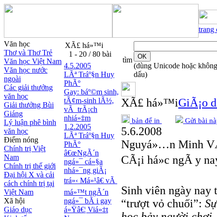
trang
Văn học
XÃ£ há»™i
Thơ và Thơ Trẻ
1 - 20 / 80 bài
tìm
Văn học Việt Nam
4.5.2005
(dùng Unicode hoặc khôn
Văn học nước
LÃª Tráº§n Huy
dấu)
ngoài
PhÃº
Các giải thưởng
Gay: báº©m sinh,
văn học
tÃ¢m-sinh lÃ½,
XÃ£ há»™i
GiÃ¡o d
Giải thưởng Bùi
vÃ trÃ¡ch
Giáng
nhiá»‡m
bản để in
Gửi bài nà
Lý luận phê bình
1.2.2005
5.6.2008
văn học
LÃª Tráº§n Huy
Điểm nóng
Nguyá»…n Minh V
PhÃº
Chính trị Việt
â€œNgÃ´n
Nam
CÃ¡i há»c ngÃ y na
ngá»¯ cá»§a
Chính trị thế giới
nhá»¯ng giÃ¡
Đại hội X và cải
trá»‹ Má»¹â€ vÃ
cách chính trị tại
Sinh viên ngày nay 
Việt Nam
má»™t ngÃ´n
Xã hội
ngá»¯ bÃ i gay
“trượt vỏ chuối”:
Sự
Giáo dục
á»Ÿâ€¦ Viá»‡t
học bảy người chơi, 