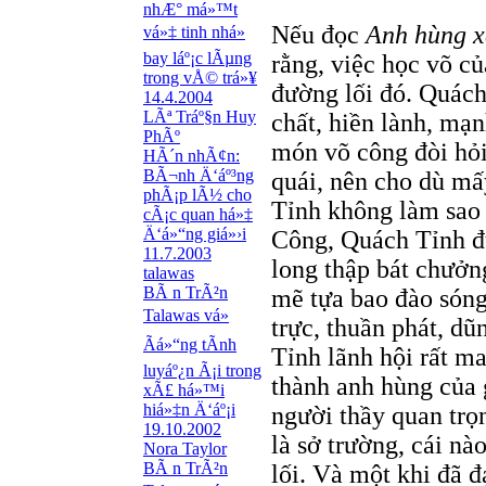
nhÆ° má»™t
Nếu đọc
Anh hùng x
vá»‡ tinh nhá»
bay láº¡c lÃµng
rằng, việc học võ c
trong vÅ© trá»¥
đường lối đó. Quách
14.4.2004
LÃª Tráº§n Huy
chất, hiền lành, mạ
PhÃº
món võ công đòi hỏ
HÃ´n nhÃ¢n:
BÃ¬nh Ä‘áº³ng
quái, nên cho dù mấ
phÃ¡p lÃ½ cho
Tỉnh không làm sao 
cÃ¡c quan há»‡
Ä‘á»“ng giá»›i
Công, Quách Tỉnh đ
11.7.2003
long thập bát chưởn
talawas
BÃ n TrÃ²n
mẽ tựa bao đào sóng
Talawas vá»
trực, thuần phát, d
Ãá»“ng tÃ­nh
Tỉnh lãnh hội rất m
luyáº¿n Ã¡i trong
thành anh hùng của 
xÃ£ há»™i
hiá»‡n Ä‘áº¡i
người thầy quan trọn
19.10.2002
là sở trường, cái nà
Nora Taylor
BÃ n TrÃ²n
lối. Và một khi đã đ