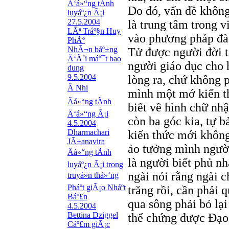
Ä‘á»“ng tÃ­nh
Do đó, vấn đề không
luyáº¿n Ã¡i
27.5.2004
là trung tâm trong v
LÃª Tráº§n Huy
vào phương pháp đào
PhÃº
NhÃ¬n báº±ng
Tử được người đời t
Ä‘Ã´i máº¯t bao
người giáo dục cho h
dung
9.5.2004
lòng ra, chứ không p
Ã Nhi
mình một mớ kiến t
Ãá»“ng tÃ­nh
biết về hình chữ nhậ
Ä‘á»“ng Ã¡i
còn ba góc kia, tự b
4.5.2004
Dharmachari
kiến thức mới không
JÃ±anavira
ảo tưởng mình người
Äá»“ng tÃ­nh
là người biết phủ n
luyáº¿n Ã¡i trong
ngài nói rằng ngài c
truyá»n thá»‘ng
Pháº­t giÃ¡o Nháº­t
trăng rồi, cần phải 
Báº£n
qua sông phải bỏ lạ
4.5.2004
Bettina Dziggel
thể chứng được Đạo
Cáº£m giÃ¡c