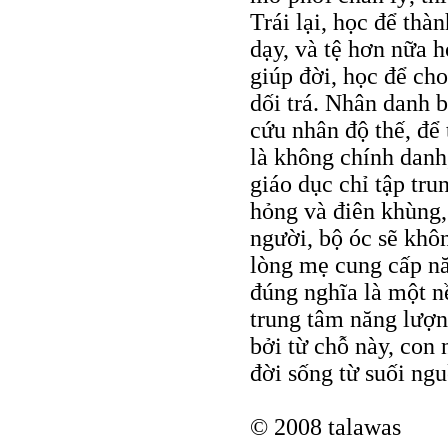
Trái lại, học để thà
dạy, và tệ hơn nữa h
giúp đời, học để cho
dối trá. Nhân danh b
cứu nhân độ thế, để
là không chính danh
giáo dục chỉ tập tru
hỏng và điên khùng,
người, bộ óc sẽ khô
lòng mẹ cung cấp nă
đúng nghĩa là một nề
trung tâm năng lượng
bởi từ chỗ này, con 
đời sống từ suối ng
© 2008 talawas