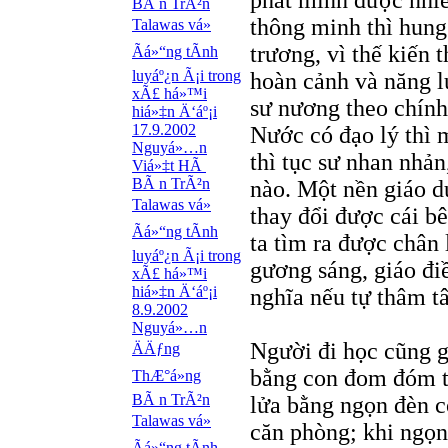
phát minh được nhiề
BÃ n TrÃ²n
thông minh thì hung
Talawas vá»
trương, vì thế kiến 
Ãá»“ng tÃ­nh
luyáº¿n Ã¡i trong
hoàn cảnh và năng l
xÃ£ há»™i
sư nương theo chính 
hiá»‡n Ä‘áº¡i
17.9.2002
Nước có đạo lý thì 
Nguyá»…n
thì tục sư nhan nhả
Viá»‡t HÃ
BÃ n TrÃ²n
nào. Một nền giáo d
Talawas vá»
thay đổi được cái bê
Ãá»“ng tÃ­nh
ta tìm ra được chân 
luyáº¿n Ã¡i trong
gương sáng, giáo điề
xÃ£ há»™i
hiá»‡n Ä‘áº¡i
nghĩa nếu tự thâm t
8.9.2002
Nguyá»…n
Người đi học cũng g
ÄÄƒng
bằng con đom đóm th
ThÆ°á»ng
BÃ n TrÃ²n
lửa bằng ngọn đèn c
Talawas vá»
căn phòng; khi ngọn 
Ãá»“ng tÃ­nh