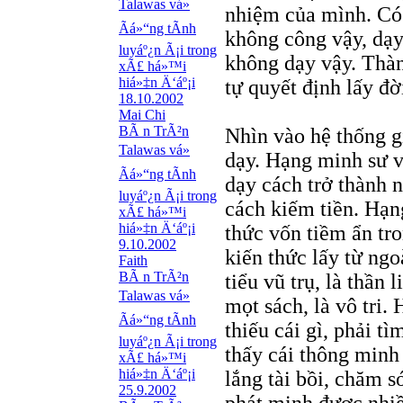
Talawas vá»
nhiệm của mình. Có
Ãá»“ng tÃ­nh
không công vậy, dạy
luyáº¿n Ã¡i trong
không dạy vậy. Thà
xÃ£ há»™i
hiá»‡n Ä‘áº¡i
tự quyết định lấy đờ
18.10.2002
Mai Chi
BÃ n TrÃ²n
Nhìn vào hệ thống gi
Talawas vá»
dạy. Hạng minh sư v
Ãá»“ng tÃ­nh
dạy cách trở thành n
luyáº¿n Ã¡i trong
cách kiếm tiền. Hạn
xÃ£ há»™i
hiá»‡n Ä‘áº¡i
thức vốn tiềm ẩn tr
9.10.2002
kiến thức lấy từ ngo
Faith
BÃ n TrÃ²n
tiểu vũ trụ, là thần 
Talawas vá»
mọt sách, là vô tri
Ãá»“ng tÃ­nh
thiếu cái gì, phải t
luyáº¿n Ã¡i trong
thấy cái thông minh
xÃ£ há»™i
hiá»‡n Ä‘áº¡i
lắng tài bồi, chăm s
25.9.2002