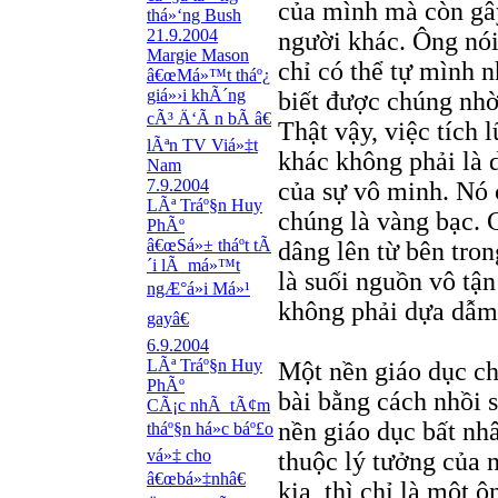
của mình mà còn gây 
thá»‘ng Bush
21.9.2004
người khác. Ông nói
Margie Mason
chỉ có thể tự mình n
â€œMá»™t tháº¿
giá»›i khÃ´ng
biết được chúng nhờ
cÃ³ Ä‘Ã n bÃ â€
Thật vậy, việc tích 
lÃªn TV Viá»‡t
khác không phải là d
Nam
7.9.2004
của sự vô minh. Nó c
LÃª Tráº§n Huy
chúng là vàng bạc. C
PhÃº
â€œSá»± tháº­t tÃ
dâng lên từ bên tro
´i lÃ má»™t
là suối nguồn vô tậ
ngÆ°á»i Má»¹
không phải dựa dẫm,
gayâ€
6.9.2004
LÃª Tráº§n Huy
Một nền giáo dục ch
PhÃº
bài bằng cách nhồi 
CÃ¡c nhÃ tÃ¢m
nền giáo dục bất nhâ
tháº§n há»c báº£o
vá»‡ cho
thuộc lý tưởng của n
â€œbá»‡nhâ€
kia, thì chỉ là một