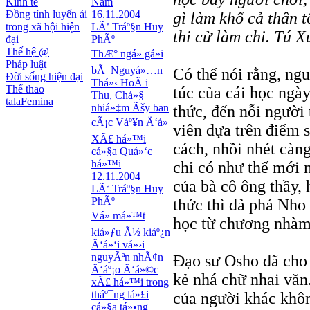
Kinh tế
Nam
Đồng tính luyến ái
16.11.2004
gì làm khổ cả thân 
trong xã hội hiện
LÃª Tráº§n Huy
thi cử làm chi. Tú 
đại
PhÃº
Thế hệ @
ThÆ° ngá» gá»­i
Pháp luật
bÃ Nguyá»…n
Có thể nói rằng, ng
Đời sống hiện đại
Thá»‹ HoÃ i
Thể thao
túc của cái học ngày
Thu, Chá»§
talaFemina
nhiá»‡m Ãšy ban
thức, đến nỗi người 
cÃ¡c Váº¥n Ä‘á»
viên dựa trên điểm 
XÃ£ há»™i
cách, nhồi nhét càng
cá»§a Quá»‘c
há»™i
chỉ có như thế mới
12.11.2004
của bà cô ông thầy,
LÃª Tráº§n Huy
PhÃº
thức thì đả phá Nho 
Vá» má»™t
học từ chương nhàm
kiá»ƒu Ã½ kiáº¿n
Ä‘á»‘i vá»›i
nguyÃªn nhÃ¢n
Đạo sư Osho đã cho
Ä‘áº¡o Ä‘á»©c
kẻ nhá chữ nhai văn
xÃ£ há»™i trong
tháº¯ng lá»£i
của người khác khôn
cá»§a tá»•ng