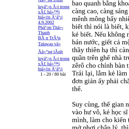
bao quanh bằng khoả
luyáº¿n Ã¡i trong
càng cao, càng sáng
xÃ£ há»™i
hiá»‡n Ä‘áº¡i
mênh mông bấy nhiê
4.9.2002
biết thì nói là biết,
Pháº¡m Thá»‹
Thanh
kẻ biết. Nếu không 
BÃ n TrÃ²n
bán nước, giết cả m
Talawas vá»
thầy thiên hạ thì cà
Ãá»“ng tÃ­nh
quần trên ghế nhà t
luyáº¿n Ã¡i trong
xÃ£ há»™i
zêrô cho chính bàn t
hiá»‡n Ä‘áº¡i
Trái lại, lắm kẻ làm
1 - 20 / 80 bài
đơn giản ấy phải ch
thế.
Suy cùng, thế gian n
vào hư vô, kẻ học sĩ 
mình, làm cho kiến t
mở phơi chân lý, thì