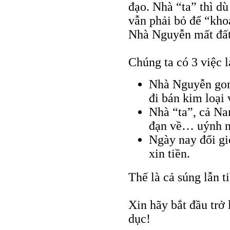
đạo. Nhà “ta” thì d
vẫn phải bỏ để “khoá
Nhà Nguyễn mất đất;
Chúng ta có 3 việc l
Nhà Nguyễn gom
đi bán kim loại 
Nhà “ta”, cả Nam
đạn về… uýnh n
Ngày nay đổi giọ
xin tiền.
Thế là cả súng lẫn t
Xin hãy bắt đầu trở 
dục!