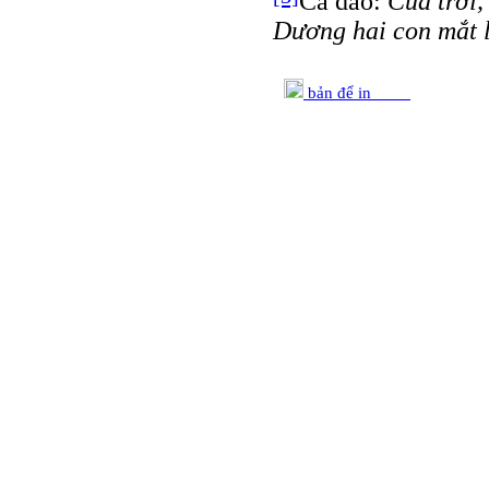
Ca dao:
Của trời, 
Dương hai con mắt l
bản để in