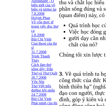
Apollinaire - Ở
thu và chắt lọc hiểu
biên giới của vô
phần sống đúng và s
biên và tương lai
7.8.2008
(quan điểm) này, có 
Huỳnh Phan
Về vốn thực tế
Quá trình học c
trong việc đọc thơ
ca
Việc học đóng g
1.8.2008
gười dạy cần nh
Bùi Chí Vinh
Giai thoại của thi
chất của nó?
sĩ
31.7.2008
Chúng tôi xin lược t
Trịnh Thanh
Thủy
Cách làm thơ
sống dậy: Đấu
3
. Về quá trình tu 
Thơ và Thơ Quật
26.7.2008
công thức của đức Kh
Yến Nhi
bình thiên hạ” (nghĩ
Thơ Việt trên
đường hội nhập
đạo con người, thực
24.7.2008
đình, góp ý kiến và
Bùi Chí Vinh
Phát minh của thi
cộng đồng sống hoà 