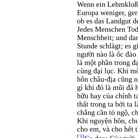
Wenn ein Lehmkloß i
Europa weniger, gera
ob es das Landgut d
Jedes Menschen Tod i
Menschheit; und dar
Stunde schlägt; es g
người nào là ốc đảo
là một phần trong đạ
cùng đại lục. Khi mỗ
hôn châu-địa cũng n
gì khi đó là mũi đá 
hữu hay của chính ta
thất trong ta bởi ta 
chẳng cần tỏ ngộ, c
Khi nguyện hồn, chu
cho em, và cho hết t
[3]