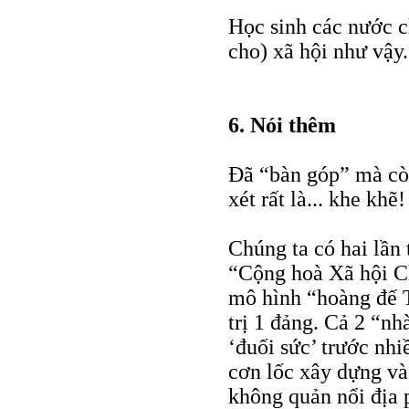
Học sinh các nước c
cho) xã hội như vậy.
6. Nói thêm
Đã “bàn góp” mà cò
xét rất là... khe khẽ!
Chúng ta có hai lần
“Cộng hoà Xã hội C
mô hình “hoàng đế T
trị 1 đảng. Cả 2 “nh
‘đuối sức’ trước nhi
cơn lốc xây dựng và 
không quản nổi địa 