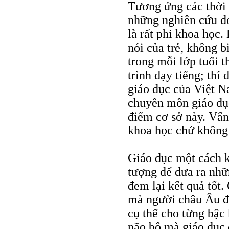
Tương ứng các thời 
những nghiên cứu đó
là rất phi khoa học.
nói của trẻ, không b
trong mỗi lớp tuổi t
trình dạy tiếng; thí
giáo dục của Việt N
chuyên môn giáo dụ
điểm cơ sở này. Vấn 
khoa học chứ không 
Giáo dục một cách k
tượng để đưa ra nhữ
đem lại kết quả tốt.
mà người châu Âu đề
cụ thể cho từng bậc 
não bộ mà giáo dục 