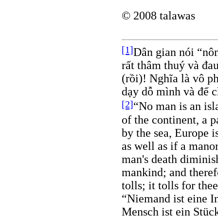
© 2008 talawas
[1]
Dân gian nói “nôm
rất thâm thuý và đa
(rồi)! Nghĩa là vô p
dạy dỗ mình và để c
[2]
“No man is an isla
of the continent, a 
by the sea, Europe is
as well as if a mano
man's death diminis
mankind; and theref
tolls; it tolls for th
“Niemand ist eine Ins
Mensch ist ein Stück