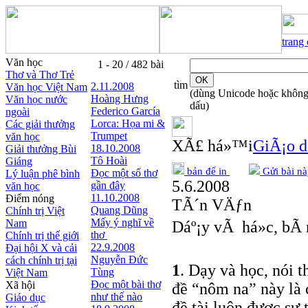
trang
Văn học
1 - 20 / 482 bài
Thơ và Thơ Trẻ
tìm
2.11.2008
Văn học Việt Nam
(dùng Unicode hoặc khôn
Hoàng Hưng
Văn học nước
dấu)
Federico García
ngoài
Lorca: Họa mi &
Các giải thưởng
Trumpet
văn học
XÃ£ há»™i
GiÃ¡o d
18.10.2008
Giải thưởng Bùi
Tô Hoài
Giáng
bản để in
Gửi bài nà
Đọc một số thơ
Lý luận phê bình
5.6.2008
gần đây
văn học
11.10.2008
Điểm nóng
TÃ´n VÄƒn
Quang Dũng
Chính trị Việt
Mấy ý nghĩ về
Nam
Dáº¡y vÃ há»c, bÃ
thơ
Chính trị thế giới
22.9.2008
Đại hội X và cải
Nguyễn Đức
cách chính trị tại
1
. Dạy và học, nói t
Tùng
Việt Nam
Đọc một bài thơ
Xã hội
đề “nôm na” này là 
như thế nào
Giáo dục
đề tài luôn được sự