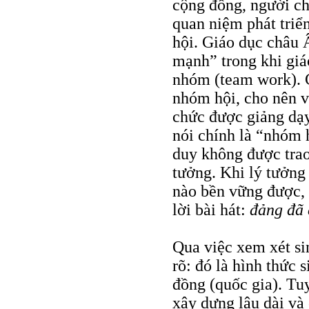
cộng đồng, người c
quan niệm phát triển
hội. Giáo dục châu
mạnh” trong khi giá
nhóm (team work). C
nhóm hội, cho nên v
chức được giảng dạy
nói chính là “nhóm 
duy không được trao
tưởng. Khi lý tưởng 
nào bền vững được, c
lời bài hát:
đảng đã 
Qua việc xem xét si
rõ: đó là hình thức
đồng (quốc gia). Tuy
xây dựng lâu dài và