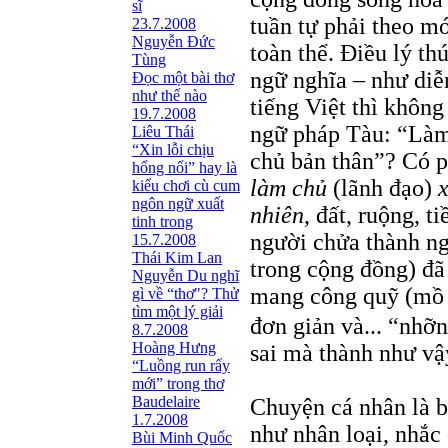
sĩ
tuần tự phải theo mớ
23.7.2008
Nguyễn Đức
toàn thể. Điều lý th
Tùng
ngữ nghĩa – như diễn
Ðọc một bài thơ
như thế nào
tiếng Việt thì không
19.7.2008
ngữ pháp Tàu: “Làm 
Liêu Thái
“Xin lỗi chịu
chủ bản thân”? Có p
hổng nổi” hay là
làm chủ
(lãnh đạo)
x
kiểu chơi cù cum
ngôn ngữ xuất
nhiên
, đất, ruộng, t
tinh trong
người chửa thành ng
15.7.2008
Thái Kim Lan
trong cộng đồng) đã 
Nguyễn Du nghĩ
mang công quỹ (mồ 
gì về “thơ"? Thử
tìm một lý giải
đơn giản và... “nhỡn
8.7.2008
Hoàng Hưng
sai mà thành như vậ
“Luồng run rẩy
mới” trong thơ
Baudelaire
Chuyện cá nhân là b
1.7.2008
như nhân loại, nhắc 
Bùi Minh Quốc