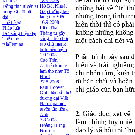
18.9.2008
Kinh tế
Hồ Bất Khuất
Đồng tính luyến ái
những bài về “trí th
Gặp trưởng lão
trong xã hội hiện
nhưng trong tình tr
làng thơ Việt
đại
16.9.2008
Thế hệ @
hiện thời thì có phả
Liêu Thái
Pháp luật
không những không l
Tháng tư gãy
Đời sống hiện đại
súng – trò chơi
Thể thao
một cách chi tiết và
ráp chữ mang
talaFemina
tính biểu niệm
1.9.2008
Phần trình bày sau 
Cao Trần
hiểu và trải nghiệm;
Ai biểu không
làm thơ như Tố
chỉ nhân tâm, kiến t
Hữu!
rõ bản chất và hoàn
27.8.2008
Paul Hoover
chỉ giáo của bạn hữ
Ghi nhận về thơ
đương đại Việt
Nam qua một
tuyển tập tiếng
2
. Giáo dục, xét về 
Anh
7.8.2008
làm chính; tuy nhiên
Hoàng Hưng
đạo lý xã hội thì “họ
Đọc thơ