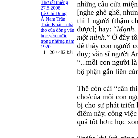
Thơ rất thiêng
những câu cửa miện
27.5.2008
[nghe ghê ghê, nhưn
Lê Chí Dũng
Á Nam Trần
thì 1 người (thậm 
Tuấn Khải – nhà
được]; hay: “
Mạnh, 
thơ của dòng văn
học yêu nước
một mình.
” Ở đây t
trong những năm
để thấy con người c
1920
1 - 20 / 482 bài
duy; văn sĩ người A
“...mỗi con người là
bộ phận gắn liền cùn
Thế còn cái “cần thi
cho/của mỗi con ngư
bị cho sự phát triển
điểm này, công việc
quả tốt hơn: học xon