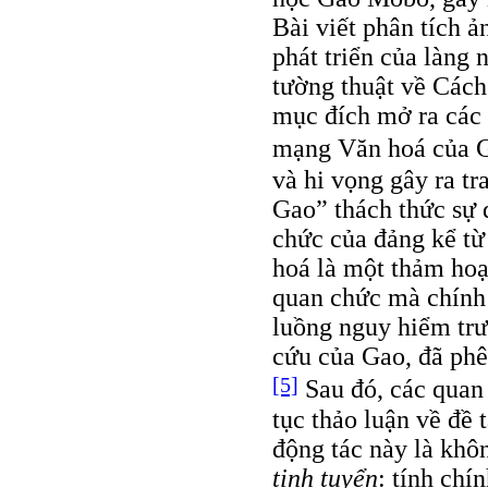
Bài viết phân tích 
phát triển của làng 
tường thuật về Các
mục đích mở ra các
mạng Văn hoá củ
và hi vọng gây ra t
Gao” thách thức sự đ
chức của đảng kể t
hoá là một thảm hoạ
quan chức mà chính c
luồng nguy hiểm trư
cứu của Gao, đã phê 
[5]
Sau đó, các quan 
tục thảo luận về đề 
động tác này là khô
tinh tuyển
: tính chí