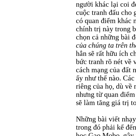
người khác lại coi đ
cuộc tranh đấu cho 
có quan điểm khác n
chính trị này trong 
chọn cả những bài đ
của chúng ta trên th
hẳn sẽ rất hữu ích c
bức tranh rõ nét về 
cách mạng của đất n
ấy như thế nào. Các
riêng của họ, dù về 
nhưng từ quan điểm 
sẽ làm tăng giá trị t
Những bài viết nhạy 
trong đó phải kể đế
học Gao Mobo, gây n