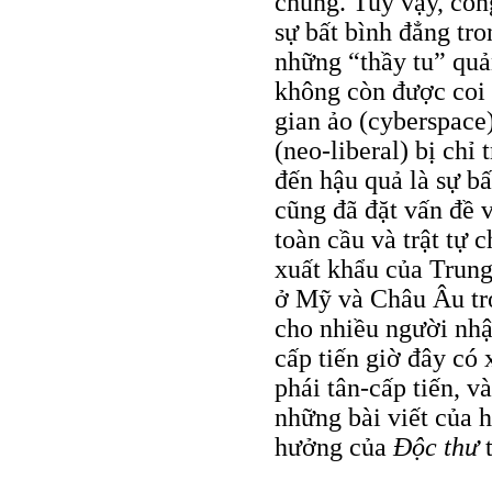
chúng. Tuy vậy, cô
sự bất bình đẳng tro
những “thầy tu” quản
không còn được coi 
gian ảo (cyberspace
(neo-liberal) bị chỉ 
đến hậu quả là sự b
cũng đã đặt vấn đề v
toàn cầu và trật tự c
xuất khẩu của Trung
ở Mỹ và Châu Âu tr
cho nhiều người nhậ
cấp tiến giờ đây có
phái tân-cấp tiến, v
những bài viết của h
hưởng của
Ðộc thư
t