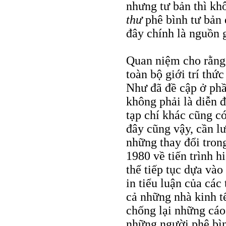
nhưng tư bản thì kh
thư
phê bình tư bản 
đây chính là nguồn g
Quan niệm cho rằn
toàn bộ giới trí thứ
Như đã đề cập ở phầ
không phải là diễn đ
tạp chí khác cũng 
đây cũng vậy, cần lư
những thay đổi tron
1980 về tiến trình h
thể tiếp tục dựa vào 
in tiểu luận của cá
cả những nhà kinh t
chống lại những cáo
những người phê bì