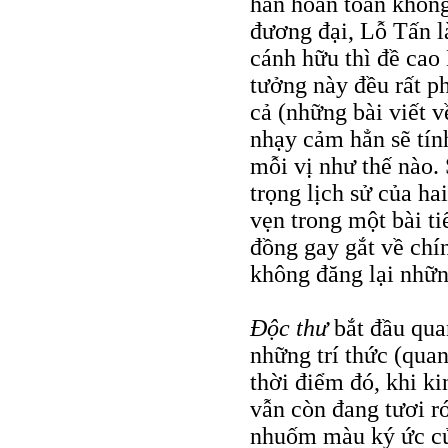
hẳn hoàn toàn không
đương đại, Lỗ Tấn là
cánh hữu thì đề cao
tưởng này đều rất p
cả (những bài viết 
nhạy cảm hẳn sẽ tín
mỗi vị như thế nào.
trọng lịch sử của ha
vẹn trong một bài t
đồng gay gắt về chín
không đăng lại những
Ðộc thư
bắt đầu quan
những trí thức (qua
thời điểm đó, khi 
vẫn còn đang tươi r
nhuốm màu ký ức của