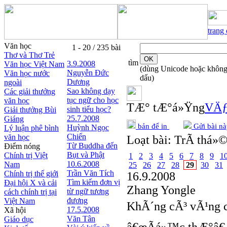
trang
Văn học
1 - 20 / 235 bài
Thơ và Thơ Trẻ
tìm
3.9.2008
Văn học Việt Nam
(dùng Unicode hoặc khôn
Nguyễn Ðức
Văn học nước
dấu)
Dương
ngoài
Sao không dạy
Các giải thưởng
tục ngữ cho học
văn học
TÆ° tÆ°á»Ÿng
VÄƒ
sinh tiểu học?
Giải thưởng Bùi
25.7.2008
Giáng
bản để in
Gửi bài nà
Huỳnh Ngọc
Lý luận phê bình
Chiến
văn học
Loạt bài:
TrÃ­ thá»©
Từ Buddha đến
Điểm nóng
Bụt và Phật
Chính trị Việt
1
2
3
4
5
6
7
8
9
1
10.6.2008
Nam
25
26
27
28
29
30
31
Trần Văn Tích
Chính trị thế giới
16.9.2008
Tìm kiếm đơn vị
Đại hội X và cải
Zhang Yongle
từ ngữ tương
cách chính trị tại
đương
Việt Nam
KhÃ´ng cÃ³ vÃ¹ng c
17.5.2008
Xã hội
Văn Tân
Giáo dục