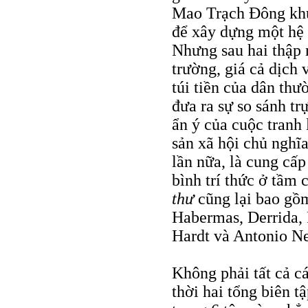
Mao Trạch Ðông khu
để xây dựng một hệ 
Nhưng sau hai thập n
trường, giá cả dịch 
túi tiền của dân th
đưa ra sự so sánh tr
ẩn ý của cuộc tranh 
sản xã hội chủ nghĩ
lần nữa, là cung cấ
bình trí thức ở tầm 
thư
cũng lại bao gồm
Habermas, Derrida,
Hardt và Antonio Ne
Không phải tất cả cá
thời hai tổng biên 