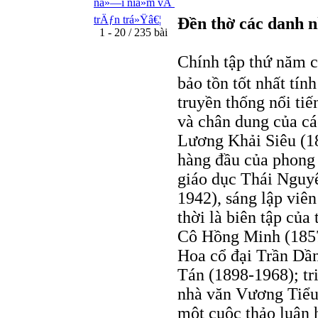
ná»—i niá»m vÃ
trÄƒn trá»Ÿâ€¦
Ðền thờ các danh 
1 - 20 / 235 bài
Chính tập thứ năm c
bảo tồn tốt nhất tính
truyền thống nổi tiế
và chân dung của các
Lương Khải Siêu (1
hàng đầu của phong 
giáo dục Thái Nguy
1942), sáng lập viê
thời là biên tập của 
Cô Hồng Minh (1857
Hoa cổ đại Trần Dần
Tán (1898-1968); tr
nhà văn Vương Tiểu
một cuộc thảo luận h