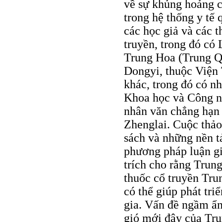
về sự khủng hoảng 
trong hệ thống y tế 
các học giả và các t
truyền, trong đó có
Trung Hoa (Trung Q
Dongyi, thuộc Viện 
khác, trong đó có n
Khoa học và Công n
nhân văn chẳng hạn 
Zhenglai. Cuộc thảo
sách và những nền t
phương pháp luận gi
trích cho rằng Trun
thuốc cổ truyền Trun
có thể giúp phát tri
gia. Vấn đề ngầm ẩn 
gió mới đây của Tr