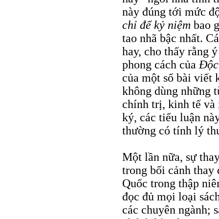
này đúng tới mức độ
chỉ để kỷ niệm
bao g
tao nhã bậc nhất. Cá
hay, cho thấy rằng ý
phong cách của
Ðộc
của một số bài viết 
không dùng những từ
chính trị, kinh tế v
ký, các tiểu luận nà
thường có tính lý th
Một lần nữa, sự tha
trong bối cảnh thay
Quốc trong thập niê
đọc đủ mọi loại sác
các chuyên ngành; s