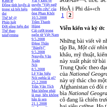
â€œÃá»™c thÆ°â€ 
Vài ý kiến về
Kinh tế
quyển “Việt ngữ
Đồng tính luyến ái
HoÃ i Phi dá»‹ch
nghiên cứu” của
trong xã hội hiện
ông Phan Khôi
đại
1
2
10.5.2008
Thế hệ @
Trầm Thanh
Pháp luật
Hùng
Đời sống hiện đại
Viễn kiến và ký ức
Cái cười trong
Thể thao
ngôn từ Việt Nam
talaFemina
9.5.2008
Những bài viết về n
Đặng Thân
tập Ba,
Một cái nhìn
“Bán[h]”
9.5.2008
khấu, mỹ thuật, kiế
Nguyễn Văn
này xuất phát từ bà
Xuân
Nói
Trung Quốc theo đạo
8.5.2008
của
National Geogr
Lê Văn Siêu
Nói nghĩa là gì?
này uỷ thác cho một
25.2.2008
Afghanistan có đôi m
Trần Văn Tích
Mai không phải
bìa
National Geogr
là mai, liên không
cô đang là chiến tr
hẳn là sen
21.1.2008
hai siêu cường. Họ t