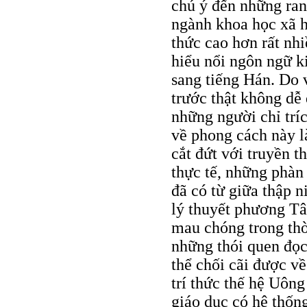
chú ý đến những ran
ngành khoa học xã 
thức cao hơn rất nhi
hiểu nổi ngôn ngữ k
sang tiếng Hán. Do 
trước thật không dễ
những người chỉ trí
về phong cách này là
cắt đứt với truyền 
thực tế, những phàn
đã có từ giữa thập n
lý thuyết phương Tây
mau chóng trong thờ
những thói quen đọ
thể chối cãi được v
trí thức thế hệ Uô
giáo dục có hệ thống