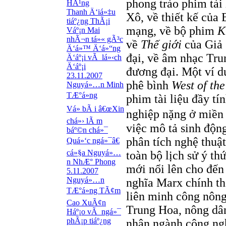
phong trào phim tài
HÃ¹ng
Thanh Ä‘iá»‡u
Xô, về thiết kế của 
tiáº¿ng ThÃ¡i
mạng, về bộ phim
K
Váº¡n Mai
nhÃ¬n tá»« gÃ³c
về
Thế giới
của Giả
Ä‘á»™ Ä‘á»“ng
đại, về âm nhạc Tr
Ä‘áº¡i vÃ lá»‹ch
Ä‘áº¡i
đương đại. Một ví d
23.11.2007
phê bình
West of the
Nguyá»…n Minh
TÆ°á»ng
phim tài liệu đầy tí
Vá» bÃ i â€œXin
nghiệp nặng ở miền
chá»› lÃ m
việc mô tả sinh độn
báº©n chá»¯
phân tích nghệ thuật
Quá»‘c ngá»¯â€
cá»§a Nguyá»…
toàn bộ lịch sử ý th
n NhÆ° Phong
mới nổi lên cho đến 
5.11.2007
Nguyá»…n
nghĩa Marx chính t
TÆ°á»ng TÃ¢m
liên minh công nông
Cao XuÃ¢n
Trung Hoa, nông dân
Háº¡o vÃ ngá»¯
phÃ¡p tiáº¿ng
nhân ngành công ngh