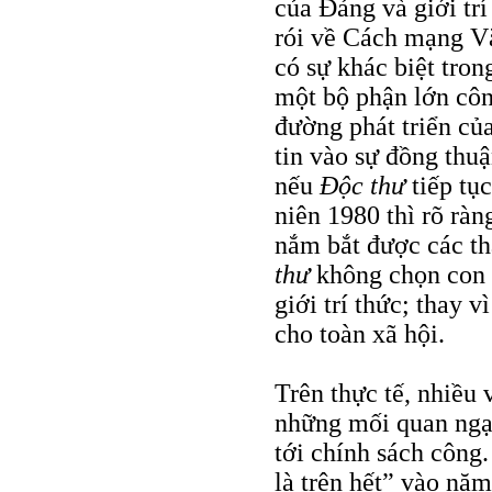
của Ðảng và giới tr
rói về Cách mạng Vă
có sự khác biệt tro
một bộ phận lớn công
đường phát triển củ
tin vào sự đồng thu
nếu
Ðộc thư
tiếp tục
niên 1980 thì rõ rà
nắm bắt được các th
thư
không chọn con đ
giới trí thức; thay v
cho toàn xã hội.
Trên thực tế, nhiều
những mối quan ngạ
tới chính sách công.
là trên hết” vào nă