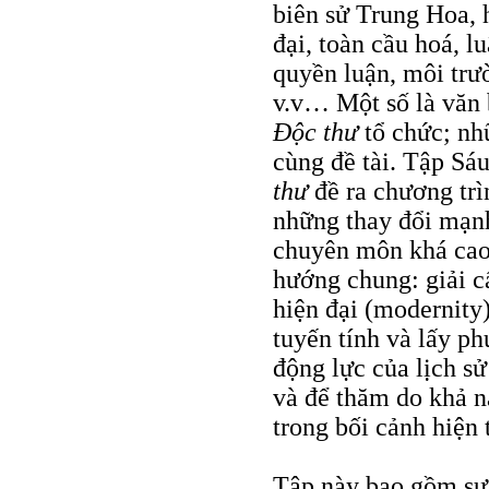
biên sử Trung Hoa,
đại, toàn cầu hoá, l
quyền luận, môi trư
v.v… Một số là văn 
Ðộc thư
tổ chức; nhữ
cùng đề tài. Tập Sá
thư
đề ra chương trìn
những thay đổi mạnh
chuyên môn khá cao
hướng chung: giải c
hiện đại (modernity
tuyến tính và lấy p
động lực của lịch s
và để thăm do khả n
trong bối cảnh hiện 
Tập này bao gồm sự 