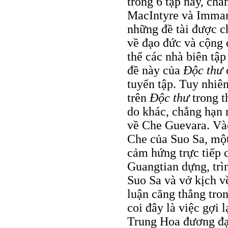
trong 6 tập này, chẳ
MacIntyre và Immanu
những đề tài được c
về đạo đức và cộng 
thể các nhà biên tập
đề này của
Ðộc thư
tuyển tập. Tuy nhiên
trên
Ðộc thư
trong t
do khác, chẳng hạn 
về Che Guevara. Và
Che của Suo Sa, một
cảm hứng trực tiếp 
Guangtian dựng, trì
Suo Sa và vở kịch v
luận căng thẳng tron
coi đây là việc gợi
Trung Hoa đương đạ