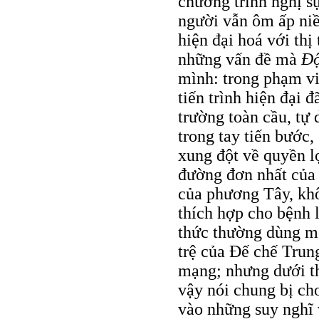
chương trình nghị s
người vẫn ôm ấp niềm
hiện đại hoá với thị
những vấn đề mà
Ðộ
mình: trong phạm vi
tiến trình hiện đại đ
trường toàn cầu, tự
trong tay tiến bước,
xung đột về quyền lợ
đường đơn nhất của 
của phương Tây, kh
thích hợp cho bệnh 
thức thường dùng mô
trệ của Ðế chế Trun
mạng; nhưng dưới t
vậy nói chung bị cho
vào những suy nghĩ 