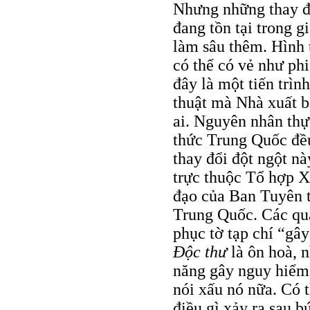
Nhưng những thay đ
đang tồn tại trong g
làm sâu thêm. Hình
có thể có vẻ như ph
đây là một tiến trình
thuật mà Nhà xuất 
ai. Nguyên nhân thự
thức Trung Quốc đều
thay đổi đột ngột n
trực thuộc Tổ hợp X
đạo của Ban Tuyên 
Trung Quốc. Các qu
phục tờ tạp chí “gây
Ðộc thư
là ôn hoà, 
năng gây nguy hiểm,
nói xấu nó nữa. Có 
điều gì xảy ra sau 