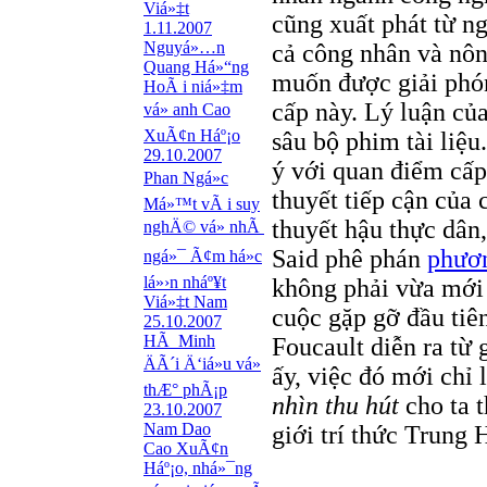
Viá»‡t
cũng xuất phát từ n
1.11.2007
Nguyá»…n
cả công nhân và nôn
Quang Há»“ng
muốn được giải phón
HoÃ i niá»‡m
cấp này. Lý luận củ
vá» anh Cao
XuÃ¢n Háº¡o
sâu bộ phim tài liệu
29.10.2007
ý với quan điểm cấp 
Phan Ngá»c
thuyết tiếp cận của
Má»™t vÃ i suy
thuyết hậu thực dân
nghÄ© vá» nhÃ
Said phê phán
phươ
ngá»¯ Ã¢m há»c
lá»›n nháº¥t
không phải vừa mới
Viá»‡t Nam
cuộc gặp gỡ đầu tiê
25.10.2007
HÃ Minh
Foucault diễn ra từ
ÄÃ´i Ä‘iá»u vá»
ấy, việc đó mới chỉ 
thÆ° phÃ¡p
nhìn thu hút
cho ta 
23.10.2007
Nam Dao
giới trí thức Trung
Cao XuÃ¢n
Háº¡o, nhá»¯ng