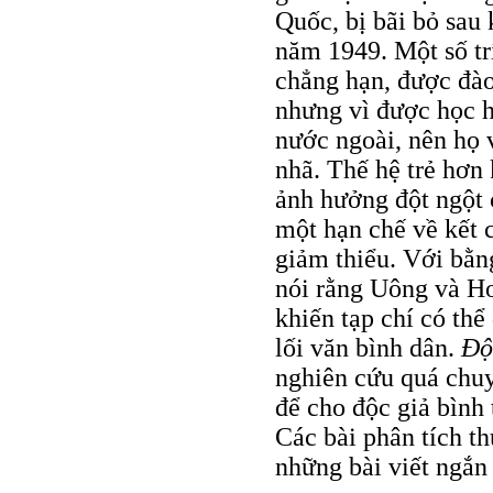
Quốc, bị bãi bỏ sau
năm 1949. Một số tr
chẳng hạn, được đào
nhưng vì được học h
nước ngoài, nên họ v
nhã. Thế hệ trẻ hơn
ảnh hưởng đột ngột
một hạn chế về kết 
giảm thiểu. Với bằng
nói rằng Uông và Ho
khiến tạp chí có th
lối văn bình dân.
Ðộ
nghiên cứu quá chuy
để cho độc giả bình
Các bài phân tích t
những bài viết ngắn