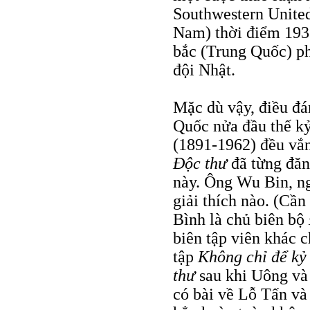
Southwestern United
Nam) thời điểm 1938
bắc (Trung Quốc) ph
đội Nhật.
Mặc dù vậy, điều đá
Quốc nửa đầu thế k
(1891-1962) đều vắng
Ðộc thư
đã từng đăng
này. Ông Wu Bin, ng
giải thích nào. (Cầ
Bình là chủ biên bộ
biên tập viên khác 
tập
Không chỉ để kỷ
thư
sau khi Uông và
có bài về Lỗ Tấn và