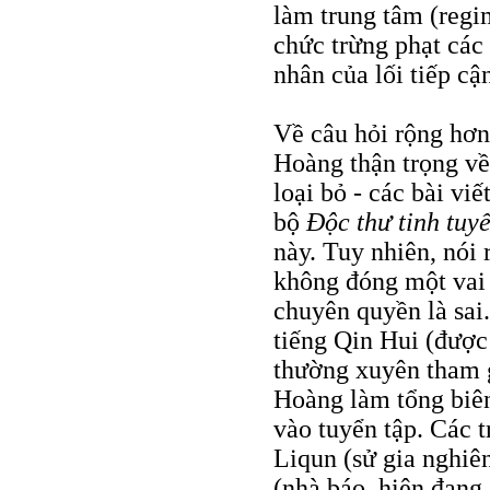
làm trung tâm (regi
chức trừng phạt các 
nhân của lối tiếp cậ
Về câu hỏi rộng hơn
Hoàng thận trọng về 
loại bỏ - các bài v
bộ
Ðộc thư tinh tuy
này. Tuy nhiên, nói
không đóng một vai 
chuyên quyền là sai
tiếng Qin Hui (được
thường xuyên tham g
Hoàng làm tổng biên
vào tuyển tập. Các t
Liqun (sử gia nghiê
(nhà báo, hiện đang