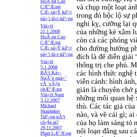
HoÃ ng Cao
và chụp một loạt ảnh
CÆ°Æ¡ng
CÆ¡ sá»Ÿ káº¿t
trong đó bộc lộ sự p
ná»‘i lá»i tiáº¿ng
nghi kỵ, cưỡng lại q
Viá»‡t
của những kẻ xâm l
21.1.2008
HoÃ ng Cao
còn cả các phóng viê
CÆ°Æ¡ng
cho đường hướng ph
CÆ¡ sá»Ÿ káº¿t
ná»‘i lá»i tiáº¿ng
đích là để diễn giải
Viá»‡t
thống trị che phủ. M
5.1.2008
các hình thức nghệ 
BÃ¹i Ká»·
NgÃ´n ngá»¯
viễn cảnh: hình ảnh
vÃ vÄƒn
giản là chuyên chở 
chÆ°Æ¡ng
Viá»‡t Nam
những mối quan hệ x
3.12.2007
thù. Các tác giả của
Michael
Skapinker
nào, và về cái gì; a
Tiáº¿ng nÃ³i
của họ làm sáng tỏ 
cá»§a ai?
29.11.2007
nổi loạn đằng sau c
Phan LÆ°Æ¡ng