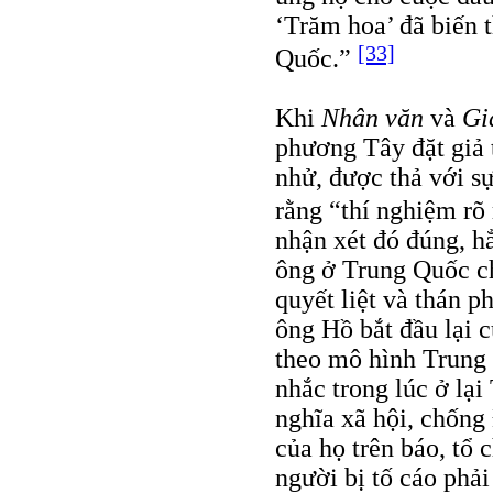
‘Trăm hoa’ đã biến 
[33]
Quốc.”
Khi
Nhân văn
và
Gi
phương Tây đặt giả 
nhử, được thả với s
rằng “thí nghiệm rõ
nhận xét đó đúng, 
ông ở Trung Quốc c
quyết liệt và thán p
ông Hồ bắt đầu lại c
theo mô hình Trung
nhắc trong lúc ở lạ
nghĩa xã hội, chống
của họ trên báo, tổ
người bị tố cáo phải