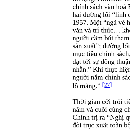
chính sách văn hoá 
hai đường lối “linh 
1957. Một “ngả về h
văn và trí thức… kh
người cầm bút tham 
sản xuất”; đường lố
mục tiêu chính sách
đạt tới sự đồng thuậ
nhẫn.” Khi thực hiệ
người nắm chính sá
[27]
lỗ mãng.”
Thời gian cởi trói 
năm và cuối cùng c
Chính trị ra “Nghị q
đòi trục xuất toàn b