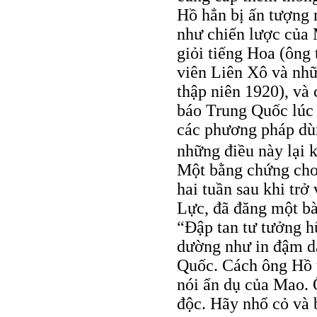
Hồ hẳn bị ấn tượng 
như chiến lược của
giỏi tiếng Hoa (ông
viên Liên Xô và nh
thập niên 1920), và 
báo Trung Quốc lúc 
các phương pháp dùn
những điều này lại
Một bằng chứng cho
hai tuần sau khi tr
Lực, đã đăng một bà
“Đập tan tư tưởng h
dường như in đậm dấ
Quốc. Cách ông Hồ t
nói ẩn dụ của Mao. 
độc. Hãy nhổ cỏ và 