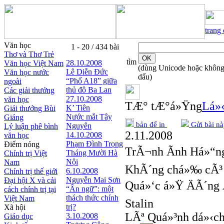
trang
Văn học
1 - 20 / 434 bài
Thơ và Thơ Trẻ
tìm
28.10.2008
Văn học Việt Nam
(dùng Unicode hoặc khôn
Lê Diễn Đức
Văn học nước
dấu)
“Phố A18” giữa
ngoài
thủ đô Ba Lan
Các giải thưởng
27.10.2008
văn học
TÆ° tÆ°á»Ÿng
Lá»‹
K’ Tiên
Giải thưởng Bùi
Nước mắt Tây
Giáng
bản để in
Gửi bài nà
Nguyên
Lý luận phê bình
2.11.2008
14.10.2008
văn học
Phạm Đình Trọng
Điểm nóng
TrÃ¬nh Ãnh Há»“n
Tháng Mười Hà
Chính trị Việt
Nội
Nam
KhÃ´ng chá»‰ cÃ³ 
6.10.2008
Chính trị thế giới
Nguyễn Mai Sơn
Đại hội X và cải
Quá»‘c á»Ÿ ÄÃ´ng Ã
“Ẩn ngữ”: một
cách chính trị tại
thách thức chính
Việt Nam
Stalin
trị?
Xã hội
LÃª Quá»³nh dá»‹c
3.10.2008
Giáo dục