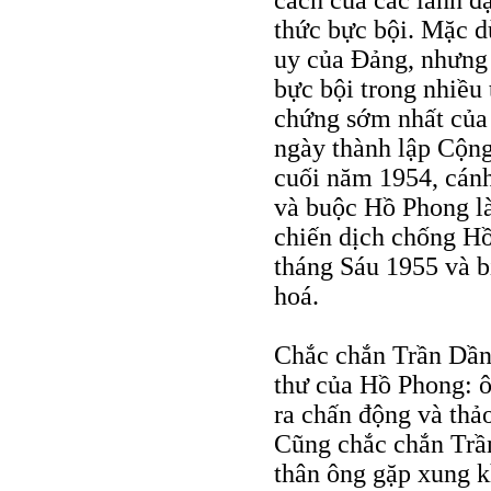
cách của các lãnh đ
thức bực bội. Mặc d
uy của Đảng, nhưng
bực bội trong nhiều 
chứng sớm nhất của 
ngày thành lập Cộn
cuối năm 1954, cán
và buộc Hồ Phong l
chiến dịch chống Hồ
tháng Sáu 1955 và 
hoá.
Chắc chắn Trần Dần 
thư của Hồ Phong: ô
ra chấn động và thảo
Cũng chắc chắn Trầ
thân ông gặp xung k