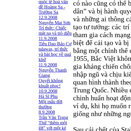
quốc tế hoá vấn
có nào cũng có thể b
đề Hoàng Sa -
dân” và bị hành quy
Trường Sa
12.9.2008
và những ai thông cả
Nguyễn Mai Sơn
tạo tư tưởng: các tr
Trí thức: Chiếc
mặt nạ và trò diễn
tham gia cách mạng,
11.9.2008
biệt để cải tạo và bị
Tiêu Dao Bảo Cự
talawas, trí thức
bằng một chính thể 
và bài học về quá
1955, Bắc Việt khôn
khứ
11.9.2008
gia kháng chiến chốn
Nguyễn Thanh
nhập ngũ và chịu ki
Giang
Quyết không
quan hình thành the
khuất phục!
Trung Quốc. Nhiều c
10.9.2008
Hà Sĩ Phu
chỉnh huấn hoạt động
Một mẩu đời
ví dụ, khi họ muốn r
thường
8.9.2008
giống như những ngư
Trần Văn Trạng
Thử “thêm một
lời” với một kẻ
Sau cái chết của Sta