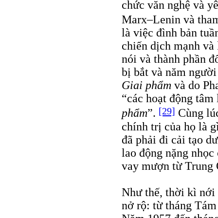
chức văn nghệ và yê
Marx–Lenin và tham
là việc đình bản tu
chiến dịch mạnh và 
nói và thành phần đố
bị bắt và năm người 
Giai phẩm
và do Pha
“các hoạt động tâm 
[29]
phẩm
”.
Cùng lúc 
chính trị của họ là 
đã phải đi cải tạo dư
lao động nặng nhọc 
vay mượn từ Trung 
Như thế, thời kì nới
nở rộ: từ tháng Tám