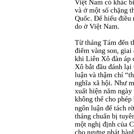
Việt Nam có khác bi
và ở một số chặng t
Quốc. Để hiểu điều n
do ở Việt Nam.
Từ tháng Tám đến th
điểm vàng son, giai
khi Liên Xô đàn áp 
Xô bắt đầu đánh lại 
luận và thậm chí “t
nghĩa xã hội. Như m
xuất hiện năm ngày 
không thể cho phép b
ngôn luận để tách r
tháng chuẩn bị tuyê
một nghị định của 
cho ngưng phát hàn