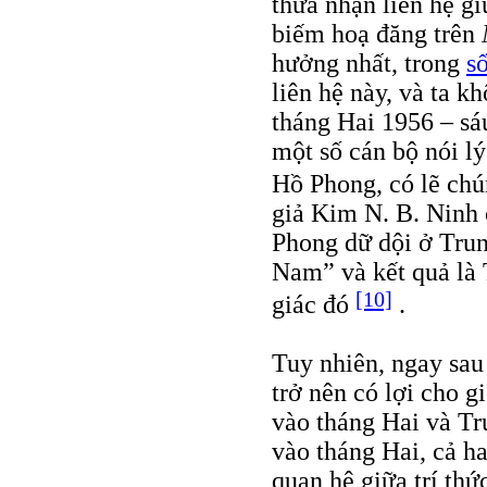
thừa nhận liên hệ g
biếm hoạ đăng trên
hưởng nhất, trong
s
liên hệ này, và ta k
tháng Hai 1956 – sá
một số cán bộ nói lý
Hồ Phong, có lẽ ch
giả Kim N. B. Ninh 
Phong dữ dội ở Trun
Nam” và kết quả là 
[10]
giác đó
.
Tuy nhiên, ngay sau 
trở nên có lợi cho g
vào tháng Hai và T
vào tháng Hai, cả ha
quan hệ giữa trí th