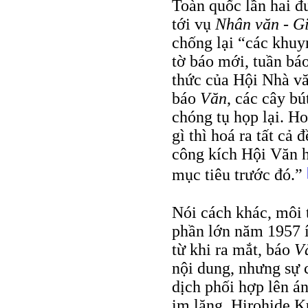
Toàn quốc lần hai đư
tới vụ
Nhân văn - G
chống lại “các khuy
tờ báo mới, tuần bá
thức của Hội Nhà vă
báo
Văn
, các cây b
chóng tụ họp lại. H
gì thì hoá ra tất cả 
công kích Hội Văn h
mục tiêu trước đó.”
Nói cách khác, môi 
phần lớn năm 1957 í
từ khi ra mắt, báo
V
nội dung, nhưng sự c
dịch phối hợp lên á
im lặng. Hirohide K