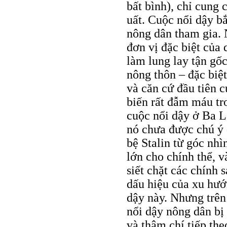
bất bình), chỉ cung
uất. Cuộc nổi dậy b
nông dân tham gia. 
đơn vị đặc biệt của 
làm lung lay tận gốc 
nông thôn – đặc biệ
và căn cứ đầu tiên 
biến rất đẫm máu tro
cuộc nổi dậy ở Ba L
nó chưa được chú ý 
bệ Stalin từ góc nhì
lớn cho chính thể, 
siết chặt các chính 
dấu hiệu của xu hướ
dậy này. Nhưng trên 
nổi dậy nông dân bị 
và thậm chí tiếp theo