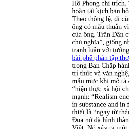
Hồ Phong chỉ trích.
hoàn tất kịch bản b
Theo thông lệ, đi cù
ông có mâu thuẫn vì
của ông. Trần Dần c
chủ nghĩa”, giống 
tranh luận với tướ
bài phê phán tập th
trong Ban Chấp hàn
trí thức và văn nghệ
mẫu mực khi mô tả 
“hiện thực xã hội c
mạnh: “Realism enco
in substance and in
thiết là “ngay từ t
Đua nở đã hình thà
Việt. Nó xảy ra một