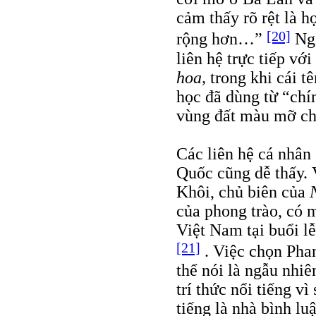
cảm thấy rõ rệt là 
[20]
rộng hơn…”
Ngo
liên hệ trực tiếp vớ
hoa,
trong khi cái t
học đã dùng từ “chín
vùng đất màu mỡ cho
Các liên hệ cá nhân
Quốc cũng dễ thấy. 
Khôi, chủ biên của
của phong trào, có 
Việt Nam tại buổi 
[21]
. Việc chọn Pha
thể nói là ngẫu nhi
trí thức nổi tiếng v
tiếng là nhà bình lu