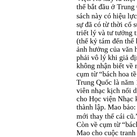
thế bắt đầu ở Trung
sách này có hiệu lự
sự đã có từ thời cổ 
triết lý và tư tưởn
(thế kỷ tám đến thế
ảnh hưởng của văn 
phải vô lý khi giả 
không nhận biết về n
cụm từ “bách hoa tề
Trung Quốc là năm 
viên nhạc kịch nổi 
cho Học viện Nhạc 
thành lập. Mao bảo:
mới thay thế cái cũ
Còn về cụm từ “bách 
Mao cho cuộc tranh