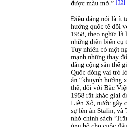
[32]
được màu mỡ.”
Điều đáng nói là ít 
hưởng quốc tế đối v
1958, theo nghĩa là 
những diễn biến cụ t
Tuy nhiên có một ngo
mạnh những thay đổi
đảng cộng sản thế g
Quốc đóng vai trò lớ
án “khuynh hướng xé
thế, đối với Bắc Việ
1958 rất khác giai đ
Liên Xô, nước gây
sự lên án Stalin, v
nhờ chính sách ‘Tră
ủng hộ cho cuộc đấu 