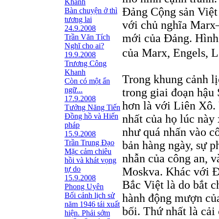
Khanh
Đảng Cộng sản Việt
Bàn chuyện ở thì
tương lai
với chủ nghĩa Marx
24.9.2008
mới của Đảng. Hình
Trần Văn Tích
Nghĩ cho ai?
của Marx, Engels, L
19.9.2008
Trương Công
Khanh
Trong khung cảnh lị
Còn có một ẩn
ngữ...
trong giai đoạn hậu 
17.9.2008
hơn là với Liên Xô.
Tưởng Năng Tiến
Đồng hồ và Hiến
nhất của họ lúc này 
pháp
như quá nhấn vào cô
15.9.2008
Trần Trung Đạo
bản hàng ngày, sự ph
Mặc cảm chiêu
nhẫn của công an, và
hồi và khát vọng
tự do
Moskva. Khác với Đ
15.9.2008
Bắc Việt là do bắt 
Phong Uyên
Bối cảnh lịch sử
hành động mượn của 
năm 1946 tái xuất
bối. Thứ nhất là cải
hiện. Phải sớm