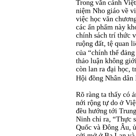
Trong văn cảnh Việ
niệm Nho giáo về vi
việc học văn chương 
các ấn phẩm này khơ
chính sách trí thức
ruộng đất, tệ quan l
của “chính thể đảng 
thảo luận không giới
còn lan ra đại học, 
Hội đồng Nhân dân 
Rõ ràng ta thấy có 
nới rộng tự do ở Vi
đều hướng tới Trun
Ninh chỉ ra, “Thực 
Quốc và Đông Âu, ủ
cởi mở ở Ba Lan v