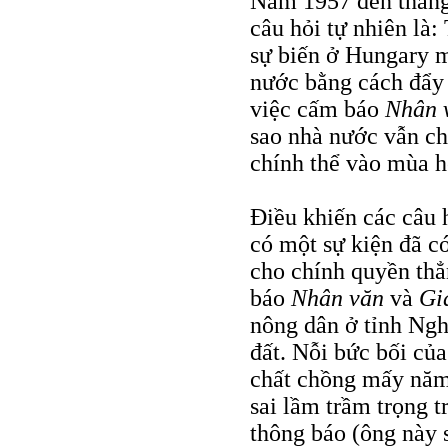
Năm 1957 đến tháng 
câu hỏi tự nhiên là
sự biến ở Hungary m
nước bằng cách đẩy 
việc cấm báo
Nhân 
sao nhà nước vẫn cho
chính thể vào mùa 
Điều khiến các câu 
có một sự kiện đã c
cho chính quyền thẳ
báo
Nhân văn
và
Gi
nông dân ở tỉnh Ngh
đất. Nỗi bức bối của
chất chồng mấy năm
sai lầm trầm trọng 
thông báo (ông này 