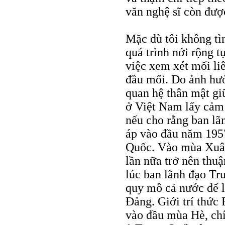
văn nghệ sĩ còn đượ
Mặc dù tôi không tì
quá trình nới rộng t
việc xem xét mối li
đầu mối. Do ảnh hư
quan hệ thân mật giữ
ở Việt Nam lấy cảm 
nếu cho rằng ban lã
áp vào đầu năm 1957
Quốc. Vào mùa Xuân
lần nữa trở nên thuậ
lúc ban lãnh đạo T
quy mô cả nước để lấ
Đảng. Giới trí thức 
vào đầu mùa Hè, chí