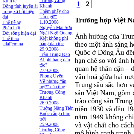
Trương Công
Kinh tế
1
2
Khanh
Đồng tính luyến ái
Thêm phẩy cho
trong xã hội hiện
“ẩn ngữ”
đại
Trường hợp Việt 
1.10.2008
Thế hệ @
Nguyễn Mai Sơn
Pháp luật
Ngài Ngô Quang
Đời sống hiện đại
Ảnh hưởng của Trun
Kiệt không phỉ
Thể thao
theo một ánh sáng 
báng dân tộc
talaFemina
29.9.2008
Quốc ở Đông Âu đến 
Trần Trung Đạo
hạn chế so với ảnh 
Ai phỉ báng dân
tộc?
quan hệ thân cận – 
27.9.2008
văn hoá giữa hai nư
Phong Uyên
Về những “ẩn
Trung sâu sắc hơn v
ngữ” của ông
sản Việt Nam, gồm 
Trương Công
Khanh
trào cộng sản Trung
26.9.2008
niên 1930 và đầu 1
Tưởng Năng Tiến
Buộc cẳng chim
năm 1949 không chỉ
trời
và vật chất cho cá
25.9.2008
Trương Công
mô hình cạnh tranh.