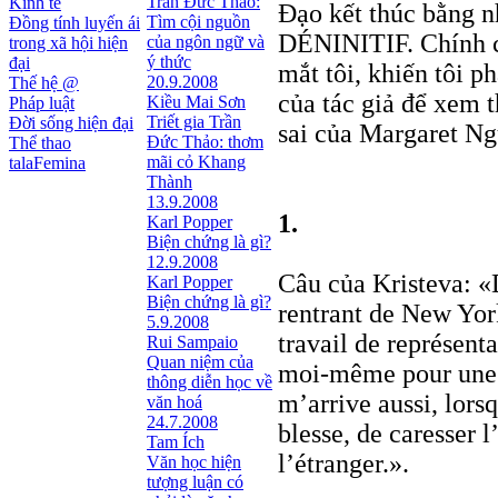
Trần Đức Thảo:
Kinh tế
Đạo kết thúc bằng 
Tìm cội nguồn
Đồng tính luyến ái
DÉNINITIF. Chính c
của ngôn ngữ và
trong xã hội hiện
ý thức
đại
mắt tôi, khiến tôi p
20.9.2008
Thế hệ @
của tác giả để xem t
Kiều Mai Sơn
Pháp luật
Triết gia Trần
Đời sống hiện đại
sai của Margaret N
Ðức Thảo: thơm
Thể thao
mãi cỏ Khang
talaFemina
Thành
13.9.2008
1.
Karl Popper
Biện chứng là gì?
12.9.2008
Câu của Kristeva: «D
Karl Popper
Biện chứng là gì?
rentrant de New York
5.9.2008
travail de représent
Rui Sampaio
Quan niệm của
moi-même pour une 
thông diễn học về
m’arrive aussi, lor
văn hoá
24.7.2008
blesse, de caresser 
Tam Ích
l’étranger.».
Văn học hiện
tượng luận có