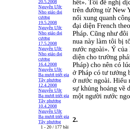
hết». Tôi đề nghị dị
20.5.2008
Nguyễn Ước
trên đường từ New Y
Nho giáo đại
nổi xung quanh công
cương
19.5.2008
đại diện French theo
Nguyễn Ước
Pháp. Cũng như đôi k
Nho giáo đại
cương
nua này làm tôi bị 
17.5.2008
nước ngoài». Ý của K
Nguyễn Ước
Nho giáo đại
diện cho trường phá
cương
Pháp) cho nên có lú
16.4.2008
Nguyễn Ước
ở Pháp có tư tưởng b
Ba mươi triết gia
ở nước ngoài. Hiểu n
Tây phương
12.4.2008
sự khủng hoảng về da
Nguyễn Ước
một người nước ngoà
Ba mươi triết gia
Tây phương
10.4.2008
Nguyễn Ước
Ba mươi triết gia
2.
Tây phương
1 - 20 / 177 bài