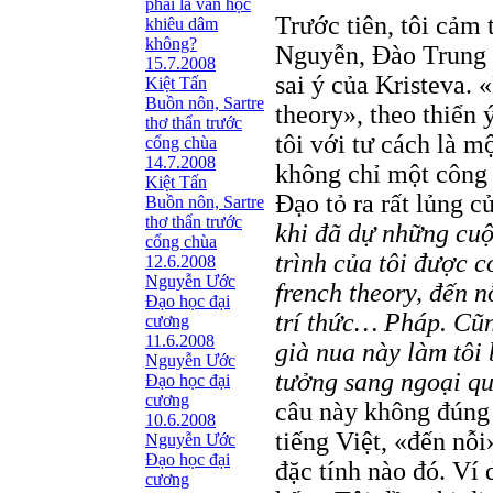
phải là văn học
Trước tiên, tôi cảm
khiêu dâm
không?
Nguyễn, Đào Trung Đ
15.7.2008
sai ý của Kristeva. 
Kiệt Tấn
Buồn nôn, Sartre
theory», theo thiển 
thơ thẩn trước
tôi với tư cách là m
cổng chùa
14.7.2008
không chỉ một công 
Kiệt Tấn
Đạo tỏ ra rất lủng c
Buồn nôn, Sartre
thơ thẩn trước
khi đã dự những cuộ
cổng chùa
trình của tôi được c
12.6.2008
Nguyễn Ước
french theory, đến n
Ðạo học đại
trí thức… Pháp. Cũn
cương
11.6.2008
già nua này làm tôi 
Nguyễn Ước
tưởng sang ngoại qu
Ðạo học đại
cương
câu này không đúng 
10.6.2008
tiếng Việt, «đến nỗ
Nguyễn Ước
Ðạo học đại
đặc tính nào đó. Ví
cương