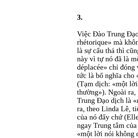
3.
Việc Đào Trung Đạo 
rhétorique» mà khôn
là sự cẩu thả thì cũ
này vì tự nó đã là m
déplacée» chỉ đóng 
tức là bổ nghĩa cho 
(Tạm dịch: «một lời
thường»). Ngoài ra,
Trung Đạo dịch là «
ra, theo Linda Lê, ti
của nó đấy chứ (Ell
ngay Trung tâm của 
«một lời nói không 