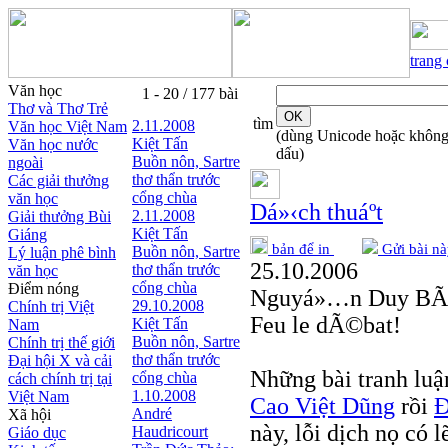
trang
Văn học
1 - 20 / 177 bài
Thơ và Thơ Trẻ
tìm
2.11.2008
Văn học Việt Nam
(dùng Unicode hoặc khôn
Kiệt Tấn
Văn học nước
dấu)
Buồn nôn, Sartre
ngoài
thơ thẩn trước
Các giải thưởng
cổng chùa
văn học
Dá»‹ch thuáº­t
2.11.2008
Giải thưởng Bùi
Kiệt Tấn
Giáng
bản để in
Gửi bài nà
Buồn nôn, Sartre
Lý luận phê bình
25.10.2006
thơ thẩn trước
văn học
cổng chùa
Điểm nóng
Nguyá»…n Duy BÃ
29.10.2008
Chính trị Việt
Feu le dÃ©bat!
Kiệt Tấn
Nam
Buồn nôn, Sartre
Chính trị thế giới
thơ thẩn trước
Đại hội X và cải
Những bài tranh luậ
cổng chùa
cách chính trị tại
1.10.2008
Việt Nam
Cao Việt Dũng
rồi
Đ
André
Xã hội
này, lỗi dịch nọ có 
Haudricourt
Giáo dục