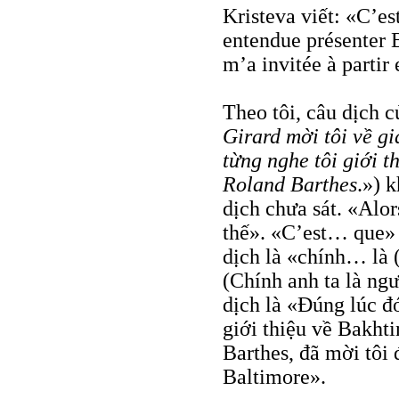
Kristeva viết: «C’es
entendue présenter 
m’a invitée à partir
Theo tôi, câu dịch 
Girard mời tôi về gi
từng nghe tôi giới t
Roland Barthes
.») 
dịch chưa sát. «Alor
thế». «C’est… que»
dịch là «chính… là (
(Chính anh ta là ngư
dịch là «Đúng lúc đ
giới thiệu về Bakht
Barthes, đã mời tôi
Baltimore».