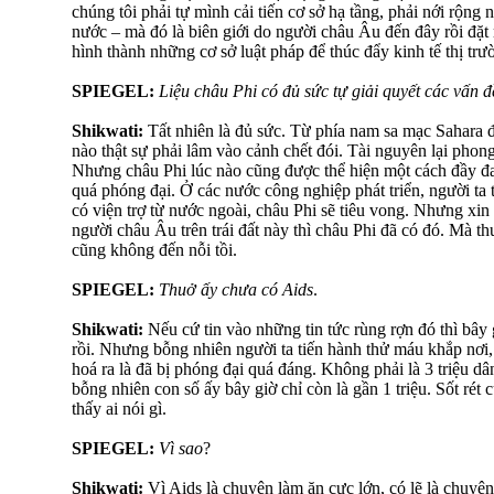
chúng tôi phải tự mình cải tiến cơ sở hạ tầng, phải nới rộng
nước – mà đó là biên giới do người châu Âu đến đây rồi đặt 
hình thành những cơ sở luật pháp để thúc đẩy kinh tế thị trư
SPIEGEL:
Liệu châu Phi có đủ sức tự giải quyết các vấn 
Shikwati:
Tất nhiên là đủ sức. Từ phía nam sa mạc Sahara 
nào thật sự phải lâm vào cảnh chết đói. Tài nguyên lại pho
Nhưng châu Phi lúc nào cũng được thể hiện một cách đầy đa
quá phóng đại. Ở các nước công nghiệp phát triển, người ta 
có viện trợ từ nước ngoài, châu Phi sẽ tiêu vong. Nhưng xin 
người châu Âu trên trái đất này thì châu Phi đã có đó. Mà t
cũng không đến nỗi tồi.
SPIEGEL:
Thuở ấy chưa có Aids
.
Shikwati:
Nếu cứ tin vào những tin tức rùng rợn đó thì bây 
rồi. Nhưng bỗng nhiên người ta tiến hành thử máu khắp nơi, 
hoá ra là đã bị phóng đại quá đáng. Không phải là 3 triệu 
bỗng nhiên con số ấy bây giờ chỉ còn là gần 1 triệu. Sốt rét
thấy ai nói gì.
SPIEGEL:
Vì sao
?
Shikwati:
Vì Aids là chuyện làm ăn cực lớn, có lẽ là chuyện 