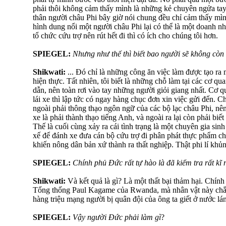
phải thôi không cảm thấy mình là những kẻ chuyên ngửa tay
thân người châu Phi bây giờ nói chung đều chỉ cảm thấy mì
hình dung nổi một người châu Phi lại có thể là một doanh n
tổ chức cứu trợ nên rút hết đi thì có ích cho chúng tôi hơn.
SPIEGEL:
Nhưng như thế thì biết bao người sẽ không còn
Shikwati:
... Đó chỉ là những công ăn việc làm được tạo ra
hiện thực. Tất nhiên, tôi biết là những chỗ làm tại các cơ q
dẫn, nên toàn rơi vào tay những người giỏi giang nhất. Cơ 
lái xe thì lập tức có ngay hàng chục đơn xin việc gửi đến. Ch
ngoài phải thông thạo ngôn ngữ của các bộ lạc châu Phi, nên
xe là phải thành thạo tiếng Anh, và ngoài ra lại còn phải biế
Thế là cuối cùng xảy ra cái tình trạng là một chuyên gia sin
xế để đánh xe đưa cán bộ cứu trợ đi phân phát thực phẩm c
khiến nông dân bản xứ thành ra thất nghiệp. Thật phi lí khủ
SPIEGEL:
Chính phủ Đức rất tự hào là đã kiểm tra rất kĩ
Shikwati:
Và kết quả là gì? Là một thất bại thảm hại. Chín
Tổng thống Paul Kagame của Rwanda, mà nhân vật này chắc
hàng triệu mạng người bị quân đội của ông ta giết ở nước l
SPIEGEL:
Vậy người Đức phải làm gì
?