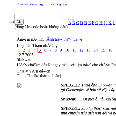
©
www.talawas.org
|
về trang chính
tác giả:
tìm
A
B
C
D
Đ
E
F
G
H
I
J
K
L
(dùng Unicode hoặc không dấu)
Äiá»ƒm nÃ³ng
ChÃ­nh trá»‹ tháº¿ giá»›i
Loạt bài:
Tham nhÅ©ng
1
2
3
4
5
6
7
8
9
10
11
12
13
14
15
16
12.7.2005
Shikwati
HÃ£y cháº¥m dá»©t ngay má»i viá»‡n trá»£ cho chÃ¢u Ph
ThÃ¹y YÃªn dá»‹ch
Thilo Thielke thá»±c hiá»‡n
SPIEGEL:
Thưa ông Shikwati, h
tại Gleneagles sẽ bàn về việc cấp
Shikwati:
... Ôi giời ôi, tôi xin 
SPIEGEL:
Sao lại thôi? Các n
tính chuyện tiệu diệt nạn đói và