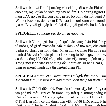
Shikwati:
... và làm thị trường của chúng tôi ở châu Phi trà
chợ đen, loại quần áo viện trợ này rẻ lắm. Có những người Đ
mua được áo cầu thủ của các câu lạc bộ bóng đá nổi tiếng
Werder Bremen, do trẻ em Đức hảo tâm gửi sang cho người
giá ở eBay với giá gấp ba rồi lại đóng gói gửi về cho khác
SPIEGEL:
...
và mong sao đó chỉ là ngoại lệ.
Shikwati:
Nhưng gửi hàng núi quần áo sang châu Phi làm gì 
vì không có gì để mặc đâu. Mà lại làm khổ thợ may của chúng
y như số phận của nông dân. Nhân công ở châu Phi có rẻ mạt
tranh được với các sản phẩm cho không từ bên ngoài tuồn 
có tổng cộng 137.000 công nhân làm việc trong ngành may 
Trong mọi lãnh vực khác cũng đều như vậy, sự hăng hái gi
phải sự mong manh của thị trường châu Phi.
SPIEGEL:
Nhưng sau Chiến tranh Thế giới lần thứ hai, n
Marshall mà Đức mới vực dậy được. Viện trợ phát triển cũ
Shikwati:
Ở thời điểm đó, Đức chỉ cần vực dậy hệ thống cơ s
tàn phá mà thôi. Tuy chiến tranh, tuy trải qua khủng hoảng 
Đức vẫn là một nước công nghiệp phát triển cao. Thậm chí n
ở Thái Lan cũng có thể dùng tiền viện trợ để khắc phục. Nh
phải tự mình bước vào thời hiện đại đã. Nó phải qua một bư