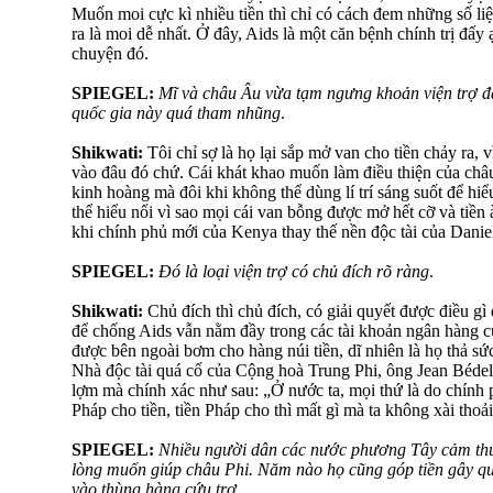
Muốn moi cực kì nhiều tiền thì chỉ có cách đem những số li
ra là moi dễ nhất. Ở đây, Aids là một căn bệnh chính trị đấy 
chuyện đó.
SPIEGEL:
Mĩ và châu Âu vừa tạm ngưng khoản viện trợ đã
quốc gia này quá tham nhũng
.
Shikwati:
Tôi chỉ sợ là họ lại sắp mở van cho tiền chảy ra, v
vào đâu đó chứ. Cái khát khao muốn làm điều thiện của châ
kinh hoàng mà đôi khi không thể dùng lí trí sáng suốt để h
thể hiểu nổi vì sao mọi cái van bỗng được mở hết cỡ và tiền
khi chính phủ mới của Kenya thay thế nền độc tài của Danie
SPIEGEL:
Đó là loại viện trợ có chủ đích rõ ràng
.
Shikwati:
Chủ đích thì chủ đích, có giải quyết được điều gì
để chống Aids vẫn nằm đầy trong các tài khoản ngân hàng 
được bên ngoài bơm cho hàng núi tiền, dĩ nhiên là họ thả sức
Nhà độc tài quá cố của Cộng hoà Trung Phi, ông Jean Bédel 
lợm mà chính xác như sau: „Ở nước ta, mọi thứ là do chính ph
Pháp cho tiền, tiền Pháp cho thì mất gì mà ta không xài thoả
SPIEGEL:
Nhiều người dân các nước phương Tây cảm thư
lòng muốn giúp châu Phi. Năm nào họ cũng góp tiền gây qu
vào thùng hàng cứu trợ
...