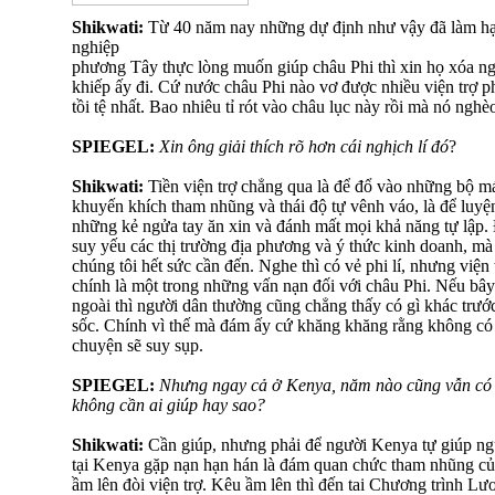
Shikwati:
Từ 40 năm nay những dự định như vậy đã làm hạ
nghiệp
phương Tây thực lòng muốn giúp châu Phi thì xin họ xóa n
khiếp ấy đi. Cứ nước châu Phi nào vơ được nhiều viện trợ phá
tồi tệ nhất. Bao nhiêu tỉ rót vào châu lục này rồi mà nó ngh
SPIEGEL:
Xin ông giải thích rõ hơn cái nghịch lí đó
?
Shikwati:
Tiền viện trợ chẳng qua là để đổ vào những bộ má
khuyến khích tham nhũng và thái độ tự vênh váo, là để luyệ
những kẻ ngửa tay ăn xin và đánh mất mọi khả năng tự lập. 
suy yếu các thị trường địa phương và ý thức kinh doanh, mà 
chúng tôi hết sức cần đến. Nghe thì có vẻ phi lí, nhưng viện 
chính là một trong những vấn nạn đối với châu Phi. Nếu bây
ngoài thì người dân thường cũng chẳng thấy có gì khác trướ
sốc. Chính vì thế mà đám ấy cứ khăng khăng rằng không có 
chuyện sẽ suy sụp.
SPIEGEL:
Nhưng ngay cả ở Kenya, năm nào cũng vẫn có n
không cần ai giúp hay sao?
Shikwati:
Cần giúp, nhưng phải để người Kenya tự giúp n
tại Kenya gặp nạn hạn hán là đám quan chức tham nhũng của
ầm lên đòi viện trợ. Kêu ầm lên thì đến tai Chương trình Lư