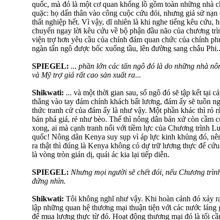
quốc, mà đó là một cơ quan khổng lồ gồm toàn những nhà ch
quặc: họ dấn thân vào công cuộc cứu đói, nhưng giả sử nạn đói
thất nghiệp hết. Vì vậy, dĩ nhiên là khi nghe tiếng kêu cứu, 
chuyển ngay lời kêu cứu về bộ phận đầu não của chương trì
viện trợ hơn yêu cầu của chính đám quan chức của chính ph
ngàn tấn ngô được bốc xuống tầu, lên đường sang châu Phi..
SPIEGEL:
...
phần lớn các tấn ngô đó là do những nhà n
và Mỹ trợ giá rất cao sản xuất ra
...
Shikwati:
... và một thời gian sau, số ngô đó sẽ tập kết tại
thẳng vào tay đám chính khách bất lương, đám ấy sẽ tuồn ng
thức tranh cử của đám ấy là như vậy. Một phần khác thì rỏ rỉ
bán phá giá, rẻ như bèo. Thế thì nông dân bản xứ còn cầm c
xong, ai mà cạnh tranh nổi với tiềm lực của Chương trình L
quốc! Nông dân Kenya suy sụp vì áp lực kinh khủng đó, nê
ra thật thì đúng là Kenya không có dự trữ lương thực để cứu 
là vòng tròn giản dị, quái ác kia lại tiếp diễn.
SPIEGEL:
Nhưng mọi người sẽ chết đói, nếu Chương trìn
đứng nhìn.
Shikwati:
Tôi không nghĩ như vậy. Khi hoàn cảnh đó xảy ra 
lập những quan hệ thương mại thuận tiện với các nước lán
để mua lương thực từ đó. Hoạt động thương mại đó là tối cần