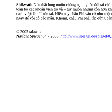
Shikwati:
Nếu thật lòng muốn chống nạn nghèo đói tại châu 
toàn bộ các khoản viện trợ và – tuy muộn nhưng còn hơn khô
cách vượt lên để tồn tại. Hiện nay châu Phi vẫn cứ như một đ
ngay để vòi cô bảo mẫu. Không, châu Phi phải tập đứng bằn
© 2005 talawas
Nguồn:
Spiegel
04.7.2005:
http://www.spiegel.de/spiegel/0