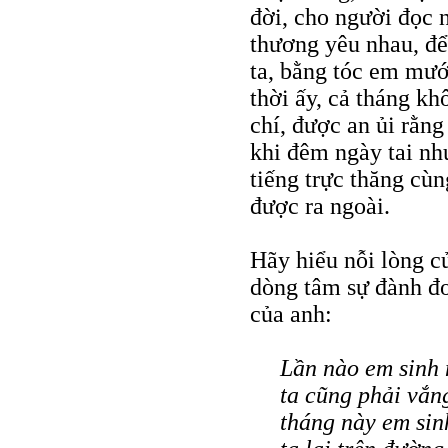
đời, cho người đọc n
thương yêu nhau, để
ta, bằng tóc em mướ
thời ấy, cả tháng kh
chí, được an ủi rằn
khi đêm ngày tai nh
tiếng trực thăng cù
được ra ngoài.
Hãy hiểu nỗi lòng c
dòng tâm sự đành đo
của anh:
Lần nào em sinh
ta cũng phải vắn
tháng này em sin