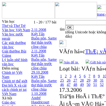
trang
Văn học
1 - 20 / 177 bài
Thơ và Thơ Trẻ
tìm
2.11.2008
Văn học Việt Nam
(dùng Unicode hoặc khôn
Kiệt Tấn
Văn học nước
dấu)
Buồn nôn, Sartre
ngoài
thơ thẩn trước
Các giải thưởng
cổng chùa
văn học
VÄƒn há»c
ThÆ¡ vÃ
2.11.2008
Giải thưởng Bùi
Kiệt Tấn
Giáng
Buồn nôn, Sartre
Lý luận phê bình
bản để in
Gửi bài nà
thơ thẩn trước
văn học
Loạt bài:
VÄƒn há»c
cổng chùa
Điểm nóng
29.10.2008
Chính trị Việt
1
2
3
4
5
6
7
8
9
1
Kiệt Tấn
Nam
25
26
27
28
29
30
31
Buồn nôn, Sartre
Chính trị thế giới
46
47
48
49
50
51
52
thơ thẩn trước
Đại hội X và cải
17.3.2006
cổng chùa
cách chính trị tại
1.10.2008
Việt Nam
Tráº§n HoÃ i ThÆ°
André
Xã hội
Haudricourt
Giáo dục
Ãi tÃ¬m VÅ© Há»¯