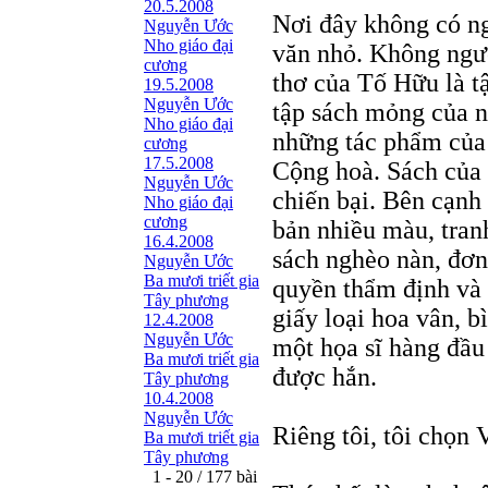
20.5.2008
Nơi đây không có ng
Nguyễn Ước
Nho giáo đại
văn nhỏ. Không ngườ
cương
thơ của Tố Hữu là 
19.5.2008
Nguyễn Ước
tập sách mỏng của 
Nho giáo đại
những tác phẩm của
cương
17.5.2008
Cộng hoà. Sách của 
Nguyễn Ước
chiến bại. Bên cạnh
Nho giáo đại
cương
bản nhiều màu, tranh
16.4.2008
sách nghèo nàn, đơn
Nguyễn Ước
Ba mươi triết gia
quyền thẩm định và 
Tây phương
giấy loại hoa vân, b
12.4.2008
Nguyễn Ước
một họa sĩ hàng đầu
Ba mươi triết gia
được hắn.
Tây phương
10.4.2008
Nguyễn Ước
Riêng tôi, tôi chọn
Ba mươi triết gia
Tây phương
1 - 20 / 177 bài