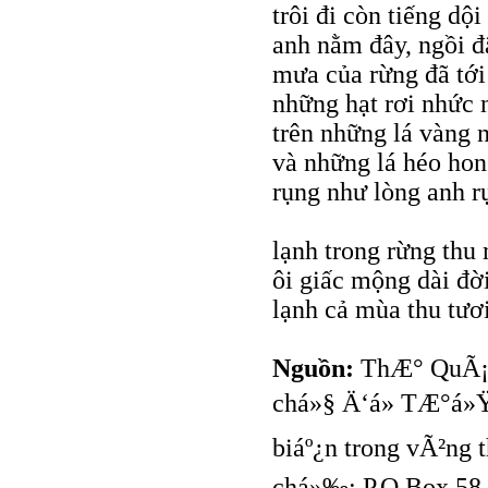
trôi đi còn tiếng dội
anh nằm đây, ngồi đ
mưa của rừng đã tới
những hạt rơi nhức 
trên những lá vàng 
và những lá héo hon
rụng như lòng anh r
lạnh trong rừng thu
ôi giấc mộng dài đờ
lạnh cả mùa thu tươi
Nguồn:
ThÆ° QuÃ¡n 
chá»§ Ä‘á» TÆ°á»
biáº¿n trong vÃ²ng 
chá»‰: P.O Box 58 