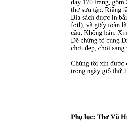
dày 170 trang, gồm 
thơ sưu tập. Riêng l
Bìa sách được in bằ
foil), và giấy toàn l
cầu. Không bán. Xin 
Ðể chứng tỏ cùng Ð
chơi đẹp, chơi sang 
Chúng tôi xin được 
trong ngày giỗ thứ 2
Phụ lục: Thơ Vũ H