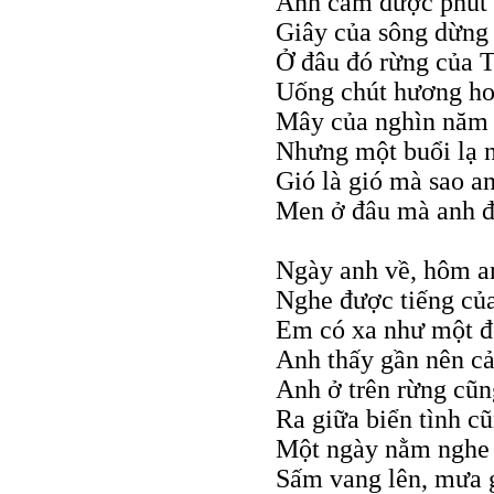
Anh cảm được phút 
Giây của sông dừng l
Ở đâu đó rừng của 
Uống chút hương ho
Mây của nghìn năm
Nhưng một buổi lạ 
Gió là gió mà sao a
Men ở đâu mà anh đ
Ngày anh về, hôm an
Nghe được tiếng củ
Em có xa như một đờ
Anh thấy gần nên c
Anh ở trên rừng cũn
Ra giữa biển tình c
Một ngày nằm nghe đ
Sấm vang lên, mưa g