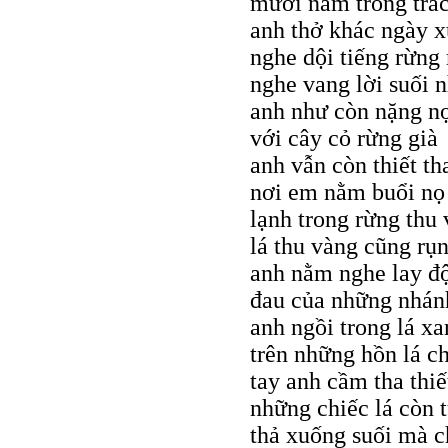
mười năm trong trắc
anh thở khác ngày 
nghe dội tiếng rừng
nghe vang lời suối 
anh như còn nặng n
với cây cỏ rừng già
anh vẫn còn thiết th
nơi em nằm buổi nọ
lạnh trong rừng thu
lá thu vàng cũng rụ
anh nằm nghe lay đ
đau của những nhán
anh ngồi trong lá x
trên những hồn lá c
tay anh cầm tha thiế
những chiếc lá còn 
thả xuống suối mà c