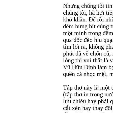
Nhưng chúng tôi tin
chúng tôi, hà hơi ti
khó khăn. Ðể rồi nh
đêm bưng bít cùng t
một mình trong đêm,
qua dốc đèo hiu quạ
tìm lối ra, không ph
phút đã về chốn cũ,
lòng thì vui thật là 
Vũ Hữu Định làm bạ
quên cả nhọc mệt, m
Tập thơ này là một 
(tập thơ in trong nư
lưu chiểu hay phải 
cắt xén hay thay đổ