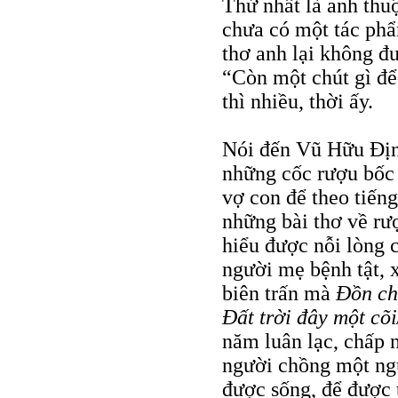
Thứ nhất là anh thuộ
chưa có một tác phẩ
thơ anh lại không đ
“Còn một chút gì để 
thì nhiều, thời ấy.
Nói đến Vũ Hữu Định
những cốc rượu bốc 
vợ con để theo tiến
những bài thơ về rư
hiểu được nỗi lòng c
người mẹ bệnh tật, 
biên trấn mà
Ðồn ch
Ðất trời đây một cõ
năm luân lạc, chấp 
người chồng một ngư
được sống, để được t