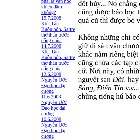
phải là văn học
đốt hủy... Nó chẳng 
khiêu dâm
cũng được bảo bọc tố
không?
15.7.2008
quá cũ thì được bỏ v
Kiệt Tấn
Buồn nôn, Sartre
thơ thẩn trước
Không những chỉ có
cổng chùa
giữ di sản văn chư
14.7.2008
Kiệt Tấn
khác nằm riêng biệt
Buồn nôn, Sartre
cũng chứa các tạp c
thơ thẩn trước
cổng chùa
cỡ. Nơi này, có nhữ
12.6.2008
nguyệt san
Ðời
, ha
Nguyễn Ước
Ðạo học đại
Sáng
,
Ðiện Tín
v.v..
cương
chừng tiếng hú báo 
11.6.2008
Nguyễn Ước
Ðạo học đại
cương
10.6.2008
Nguyễn Ước
Ðạo học đại
cương