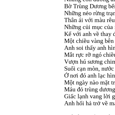
Bờ Trùng Dương bế
Những nẻo rừng trạ
Thân ái với màu rêu
Những củi mục của r
Kể với anh về thay 
Một chiều vàng bên
Anh soi thấy anh hì
Mắt rực rỡ ngó chiều
Vượn hú sương chim
Suối cạn mòn, nước 
Ở nơi đó anh lạc hì
Một ngày nào mặt trờ
Máu đỏ trùng dương 
Giấc lạnh vang lời 
Anh hối hả trở về m