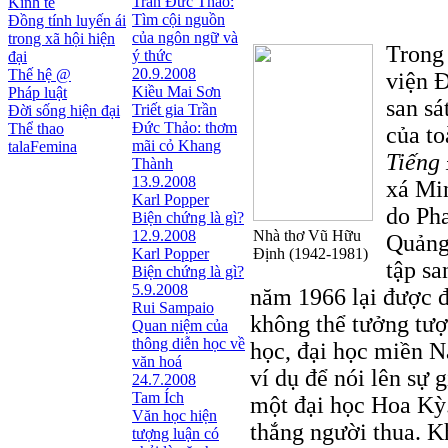
Trần Đức Thảo:
Kinh tế
Tìm cội nguồn
Đồng tính luyến ái
của ngôn ngữ và
trong xã hội hiện
Trong
ý thức
đại
20.9.2008
Thế hệ @
viện 
Kiều Mai Sơn
Pháp luật
san sá
Triết gia Trần
Đời sống hiện đại
Ðức Thảo: thơm
Thể thao
của to
mãi cỏ Khang
talaFemina
Tiếng
Thành
13.9.2008
xá Mi
Karl Popper
do Ph
Biện chứng là gì?
12.9.2008
Nhà thơ Vũ Hữu
Quảng 
Karl Popper
Định (1942-1981)
tập s
Biện chứng là gì?
5.9.2008
năm 1966 lại được đ
Rui Sampaio
không thể tưởng tượ
Quan niệm của
thông diễn học về
học, đại học miền N
văn hoá
ví dụ để nói lên sự 
24.7.2008
Tam Ích
một đại học Hoa Kỳ
Văn học hiện
thắng người thua. K
tượng luận có