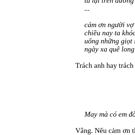
ta lại trên đường
...
cám ơn người vợ
chiều nay ta khó
uống những giọt
ngày xa quê long
Trách anh hay trách 
May mà có em đời
Vâng. Nếu cảm ơn th