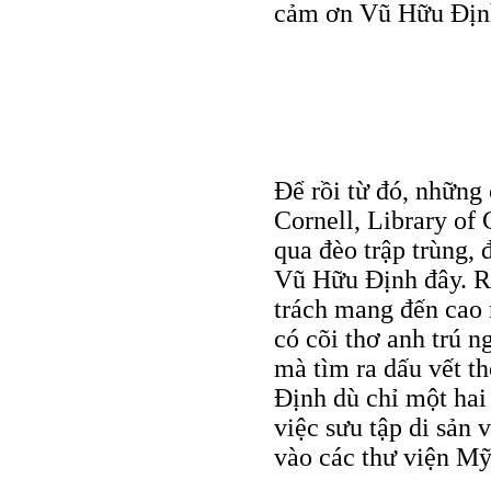
cảm ơn Vũ Hữu Định
Ðể rồi từ đó, những 
Cornell, Library of
qua đèo trập trùng, 
Vũ Hữu Định đây. R
trách mang đến cao n
có cõi thơ anh trú n
mà tìm ra dấu vết t
Ðịnh dù chỉ một hai
việc sưu tập di sản
vào các thư viện M