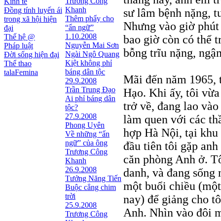
Trương Công
Kinh tế
Khanh
Đồng tính luyến ái
sư lâm bệnh nặng, tu
Thêm phẩy cho
trong xã hội hiện
Nhưng vào giờ phút ấ
“ẩn ngữ”
đại
1.10.2008
Thế hệ @
bao giờ còn có thể 
Nguyễn Mai Sơn
Pháp luật
bỗng trĩu nặng, ng
Ngài Ngô Quang
Đời sống hiện đại
Kiệt không phỉ
Thể thao
báng dân tộc
talaFemina
Mãi đến năm 1965, t
29.9.2008
Trần Trung Đạo
Hạo. Khi ấy, tôi vừ
Ai phỉ báng dân
trở về, đang lao vào
tộc?
27.9.2008
làm quen với các th
Phong Uyên
hợp Hà Nội, tại khu
Về những “ẩn
ngữ” của ông
đầu tiên tôi gặp an
Trương Công
căn phòng Anh ở. Tô
Khanh
26.9.2008
danh, và đang sống 
Tưởng Năng Tiến
một buổi chiều (mộ
Buộc cẳng chim
trời
nay) để giảng cho tô
25.9.2008
Anh. Nhìn vào đôi m
Trương Công