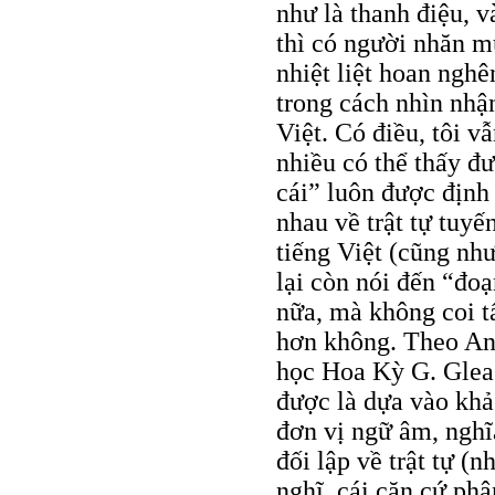
như là thanh điệu, và
thì có người nhăn m
nhiệt liệt hoan ngh
trong cách nhìn nhận
Việt. Có điều, tôi v
nhiều có thể thấy đ
cái” luôn được định 
nhau về trật tự tuyế
tiếng Việt (cũng như
lại còn nói đến “đo
nữa, mà không coi tấ
hơn không. Theo Anh
học Hoa Kỳ G. Gleas
được là dựa vào khả 
đơn vị ngữ âm, nghĩ
đối lập về trật tự (
nghĩ, cái căn cứ ph