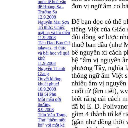
quốc tế hoá vấn
đơn vị ngữ âm cơ bả
đề Hoàng Sa -
Trường Sa
12.9.2008
Để bạn đọc có thể ph
Nguyễn Mai Sơn
Trí thức: Chiếc
tiếng Việt của Giáo
mặt nạ và trò diễn
đôi dòng sơ lược nh
11.9.2008
Tiêu Dao Bảo Cự
thuở ban đầu (như M
talawas, trí thức
bê nguyên xi cách p
và bài học về quá
khứ
hệ “âm vị nguyên â
11.9.2008
phương Tây, nghĩa l
Nguyễn Thanh
Giang
thống ngữ âm Việt s
Quyết không
nhiêu âm vị nguyên
khuất phục!
10.9.2008
cuối từ (âm tiết), v
Hà Sĩ Phu
biết rằng cái cách 
Một mẩu đời
thường
đã bị E. D. Polivan
8.9.2008
gồm 4 thành tố kế ti
Trần Văn Trạng
Thử “thêm một
(gần như đồng thời
lời” với một kẻ