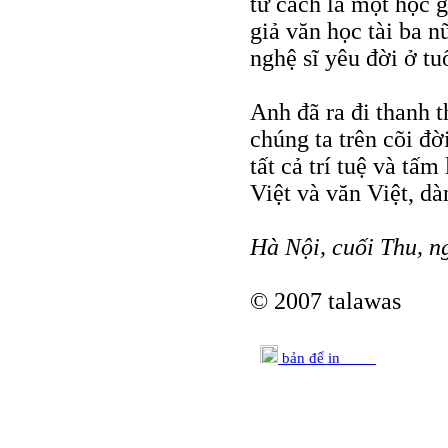
tư cách là một học g
giả văn học tài ba n
nghệ sĩ yêu đời ở tuổ
Anh đã ra đi thanh t
chúng ta trên cõi đời
tất cả trí tuệ và tấ
Việt và văn Việt, d
Hà Nội, cuối Thu, 
© 2007 talawas
bản để in