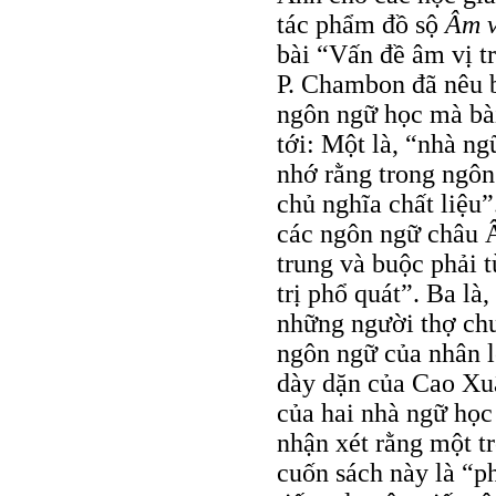
tác phẩm đồ sộ
Âm v
bài “Vấn đề âm vị tr
P. Chambon đã nêu b
ngôn ngữ học mà bài
tới: Một là, “nhà n
nhớ rằng trong ngôn
chủ nghĩa chất liệu”
các ngôn ngữ châu Âu
trung và buộc phải 
trị phổ quát”. Ba là
những người thợ chu
ngôn ngữ của nhân loạ
dày dặn của Cao Xuân
của hai nhà ngữ học
nhận xét rằng một t
cuốn sách này là “p