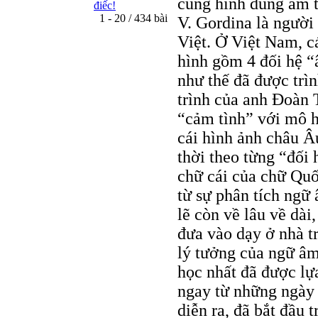
cũng hình dung âm t
điếc!
1 - 20 / 434 bài
V. Gordina là người
Việt. Ở Việt Nam, c
hình gồm 4 đối hệ 
như thế đã được trìn
trình của anh Đoàn 
“cảm tình” với mô h
cái hình ảnh châu Â
thời theo từng “đối 
chữ cái của chữ Quố
từ sự phân tích ngữ
lẽ còn về lâu về dà
đưa vào dạy ở nhà t
lý tưởng của ngữ âm
học nhất đã được lự
ngay từ những ngày
diễn ra, đã bắt đầu 