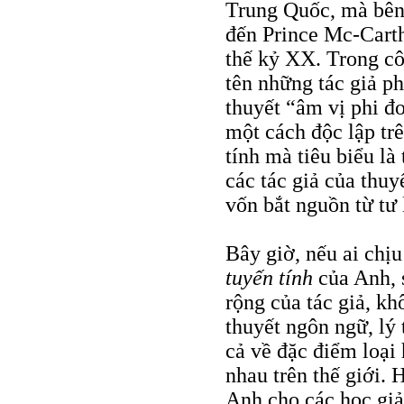
Trung Quốc, mà bên
đến Prince Mc-Carth
thế kỷ XX. Trong c
tên những tác giả p
thuyết “âm vị phi 
một cách độc lập trê
tính mà tiêu biểu là
các tác giả của thuy
vốn bắt nguồn từ tư
Bây giờ, nếu ai chị
tuyến tính
của Anh, 
rộng của tác giả, k
thuyết ngôn ngữ, l
cả về đặc điểm loại
nhau trên thế giới. 
Anh cho các học giả