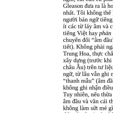
Gleason đưa ra là h
nhất. Tôi không thể 
người bản ngữ tiếng
ít các từ láy âm và 
tiếng Việt hay
phản
chuyển đổi “âm đầu”
tiết). Không phải n
Trung Hoa, thực chất
xây dựng (trước khi 
châu Âu) trên tư liệ
ngữ, từ lâu vẫn ghi 
“thanh mẫu” (âm đầu
không ghi nhận điều
Tuy nhiên, nếu thừa
âm đầu và vần cái th
không làm sứt mẻ gì