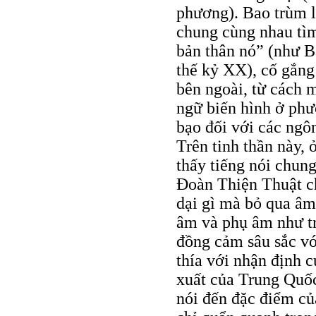
phương). Bao trùm lê
chung cùng nhau tìm
bản thân nó” (như B
thế kỷ XX), cố gắng 
bên ngoài, từ cách m
ngữ biến hình ở phư
bạo đối với các ngôn
Trên tinh thần này,
thấy tiếng nói chun
Đoàn Thiện Thuật ch
dại gì mà bỏ qua âm
âm và phụ âm như tr
đồng cảm sâu sắc vớ
thía với nhận định 
xuất của Trung Quốc
nói đến đặc điểm củ