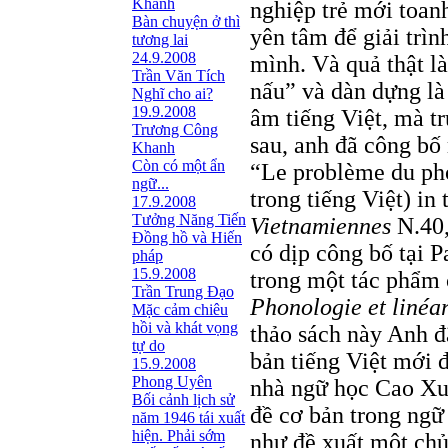
Khanh
nghiệp trẻ mới toan
Bàn chuyện ở thì
yên tâm để giải trìn
tương lai
24.9.2008
mình. Và quả thật l
Trần Văn Tích
nấu” và dàn dựng là
Nghĩ cho ai?
19.9.2008
âm tiếng Việt, mà t
Trương Công
sau, anh đã công bố 
Khanh
Còn có một ẩn
“Le problème du ph
ngữ...
trong tiếng Việt) in
17.9.2008
Tưởng Năng Tiến
Vietnamiennes
N.40,
Đồng hồ và Hiến
có dịp công bố tại P
pháp
15.9.2008
trong một tác phẩm 
Trần Trung Đạo
Phonologie et linéa
Mặc cảm chiêu
hồi và khát vọng
thảo sách này Anh 
tự do
bản tiếng Việt mới 
15.9.2008
Phong Uyên
nhà ngữ học Cao Xuâ
Bối cảnh lịch sử
đề cơ bản trong ngữ
năm 1946 tái xuất
hiện. Phải sớm
như đề xuất một chủ