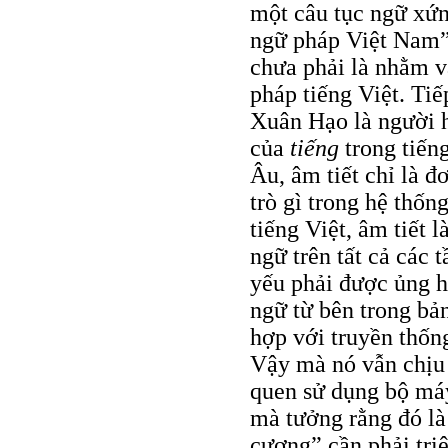
một câu tục ngữ xứ
ngữ pháp Việt Nam”
chưa phải là nhằm v
pháp tiếng Việt. Ti
Xuân Hạo là người 
của
tiếng
trong tiến
Âu, âm tiết chỉ là 
trò gì trong hệ thốn
tiếng Việt, âm tiết 
ngữ trên tất cả các 
yếu phải được ủng h
ngữ từ bên trong bả
hợp với truyền thố
Vậy mà nó vẫn chịu 
quen sử dụng bộ má
mà tưởng rằng đó là
cương” cần phải tri