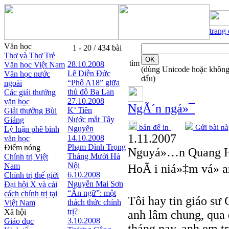
trang
Văn học
1 - 20 / 434 bài
Thơ và Thơ Trẻ
tìm
28.10.2008
Văn học Việt Nam
(dùng Unicode hoặc khôn
Lê Diễn Đức
Văn học nước
dấu)
“Phố A18” giữa
ngoài
thủ đô Ba Lan
Các giải thưởng
27.10.2008
văn học
NgÃ´n ngá»¯
K’ Tiên
Giải thưởng Bùi
Nước mắt Tây
Giáng
bản để in
Gửi bài nà
Nguyên
Lý luận phê bình
1.11.2007
14.10.2008
văn học
Phạm Đình Trọng
Điểm nóng
Nguyá»…n Quang 
Tháng Mười Hà
Chính trị Việt
Nội
Nam
HoÃ i niá»‡m vá» 
6.10.2008
Chính trị thế giới
Nguyễn Mai Sơn
Đại hội X và cải
“Ẩn ngữ”: một
cách chính trị tại
Tôi hay tin giáo sư
thách thức chính
Việt Nam
trị?
Xã hội
anh lâm chung, qua 
3.10.2008
Giáo dục
tháng nay, anh em t