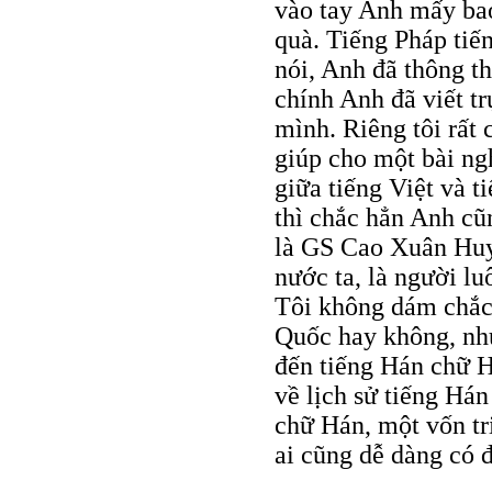
vào tay Anh mấy bao
quà. Tiếng Pháp tiến
nói, Anh đã thông th
chính Anh đã viết t
mình. Riêng tôi rất
giúp cho một bài ng
giữa tiếng Việt và 
thì chắc hẳn Anh cũ
là GS Cao Xuân Huy, 
nước ta, là người l
Tôi không dám chắc 
Quốc hay không, nh
đến tiếng Hán chữ H
về lịch sử tiếng Há
chữ Hán, một vốn tr
ai cũng dễ dàng có 