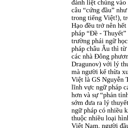
đành liệt chúng vào
câu “cứng đầu” như 
trong tiếng Việt!),
Hạo đều trở nên hết
pháp “Đề - Thuyết” 
trường phái ngữ học
pháp châu Âu thì từ
các nhà Đông phươn
Dragunov) với lý th
mà người kế thừa xuấ
Việt là GS Nguyễn T
lĩnh vực ngữ pháp c
hơn và sự “phản tỉnh
sớm đưa ra lý thuyế
ngữ pháp có nhiều k
thuộc nhiều loại hì
Việt Nam, người đầu