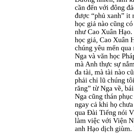
cần đến với đông đả
được “phủ xanh” it 
học giả nào cũng có
như Cao Xuân Hạo. 
học giả, Cao Xuân H
chúng yêu mến qua 
Nga và văn học Pháp
mà Anh thực sự nắm
đa tài, mà tài nào c
phải chỉ lũ chúng t
răng” từ Nga về, bá
Nga cũng thán phục 
ngay cả khi họ chưa
qua Đài Tiếng nói V
làm việc với Viện N
anh Hạo dịch giùm. 