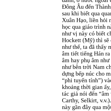
đành, ở nước ngoài 
Đông Âu đến Thành 
sau khi biết qua qu
Xuân Hạo, liền hỏi 
học qua giáo trình n
như vị này có biết c
Hockett (Mỹ) thì sẽ 
như thế, ta đã thấy
âm tiết tiếng Hán ra
âm hay phụ âm như 
như bên trời Nam c
dựng bếp núc cho mộ
“phi tuyến tính”) và
khoảng thời gian ấy,
tác giả nói đến “âm 
Carthy, Selkirt, v.v
này gần đây qua một 