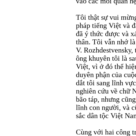
vào các mối quan hệ
Tôi thật sự vui mừn
pháp tiếng Việt và đ
đã ý thức được và x
thân. Tôi vẫn nhớ là
V. Rozhdestvensky, 
ông khuyên tôi là s
Việt, vì ở đó thể hi
duyên phận của cuộc
dắt tôi sang lĩnh v
nghiên cứu về chữ N
bão táp, nhưng cũng 
lĩnh con người, và 
sắc dân tộc Việt Na
Cùng với hai công t