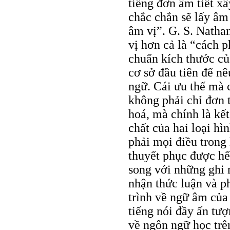
tiếng đơn âm tiết xâ
chắc chắn sẽ lấy âm
âm vị”. G. S. Nathan
vị hơn cả là “cách p
chuẩn kích thước củ
cơ sở đầu tiên để nê
ngữ. Cái ưu thế mà
không phải chỉ đơn 
hoá, mà chính là kế
chất của hai loại h
phải mọi điều trong
thuyết phục được hế
song với những ghi n
nhận thức luận và p
trình về ngữ âm của
tiếng nói đầy ấn tượ
về ngôn ngữ học trên