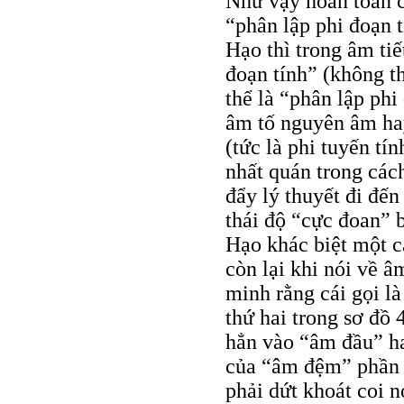
Như vậy hoàn toàn c
“phân lập phi đoạn 
Hạo thì trong âm ti
đoạn tính” (không th
thể là “phân lập phi
âm tố nguyên âm hay
(tức là phi tuyến tí
nhất quán trong cách
đẩy lý thuyết đi đến
thái độ “cực đoan” 
Hạo khác biệt một cá
còn lại khi nói về âm
minh rằng cái gọi l
thứ hai trong sơ đồ 
hẳn vào “âm đầu” ha
của “âm đệm” phần n
phải dứt khoát coi n