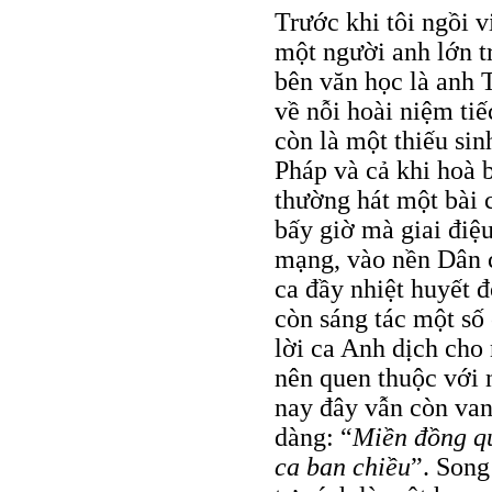
Trước khi tôi ngồi 
một người anh lớn tr
bên văn học là anh T
về nỗi hoài niệm ti
còn là một thiếu si
Pháp và cả khi hoà b
thường hát một bài c
bấy giờ mà giai điệ
mạng, vào nền Dân 
ca đầy nhiệt huyết 
còn sáng tác một số
lời ca Anh dịch cho 
nên quen thuộc với
nay đây vẫn còn van
dàng: “
Miền đồng qu
ca ban chiều
”. Song