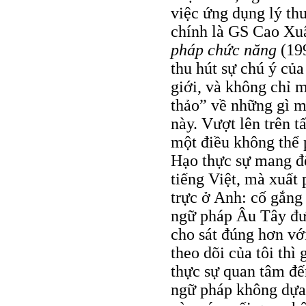
việc ứng dụng lý th
chính là GS Cao Xu
pháp chức năng
(199
thu hút sự chú ý của
giới, và không chỉ m
thảo” về những gì m
này. Vượt lên trên t
một điều không thể 
Hạo thực sự mang đ
tiếng Việt, mà xuất 
trực ở Anh: cố gắng
ngữ pháp Âu Tây đưa 
cho sát đúng hơn vớ
theo dõi của tôi th
thực sự quan tâm đế
ngữ pháp không dựa 