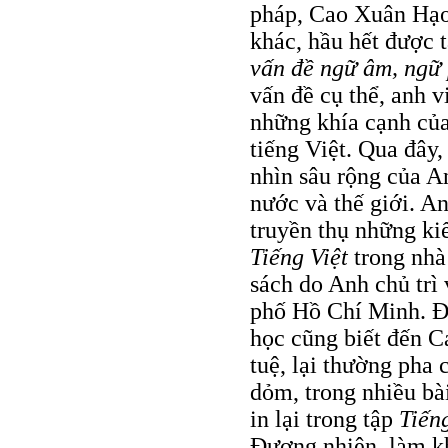
pháp, Cao Xuân Hạo 
khác, hầu hết được t
vấn đề ngữ âm, ngữ
vấn đề cụ thể, anh vi
những khía cạnh của
tiếng Việt. Qua đây,
nhìn sâu rộng của A
nước và thế giới. A
truyền thụ những ki
Tiếng Việt
trong nhà 
sách do Anh chủ trì
phố Hồ Chí Minh. Đ
học cũng biết đến C
tuệ, lại thường pha
dỏm, trong nhiều bài
in lại trong tập
Tiến
Đương nhiên, làm kh