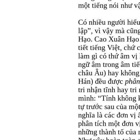
một tiếng nói như v
Có nhiều người hiể
lập”, vì vậy mà cũng
Hạo. Cao Xuân Hạo 
tiết tiếng Việt, chứ
làm gì có thứ âm vị
ngữ âm trong âm tiế
châu Âu) hay không 
Hán) đều được
phân
tri nhận tĩnh hay tr
mình: “Tính không k
tự trước sau của mộ
nghĩa là các đơn vị
phân tích một đơn v
những thành tố của n