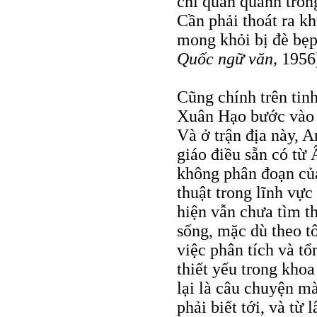
chỉ quẩn quanh tron
Cần phải thoát ra kh
mong khỏi bị đè bẹ
Quốc ngữ văn,
1956
Cũng chính trên tin
Xuân Hạo bước vào l
Và ở trận địa này, A
giáo điều sẵn có từ
không phân đoạn củ
thuật trong lĩnh vực
hiện vẫn chưa tìm t
sống, mặc dù theo tô
việc phân tích và tổ
thiết yếu trong khoa
lại là câu chuyện mà
phải biết tới, và từ