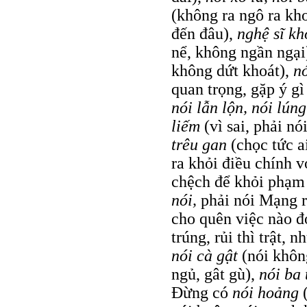
(không ra ngô ra kho
đến đâu),
nghệ sĩ k
nể, không ngần ngại
không dứt khoát),
n
quan trọng, gặp ý gì
nói lẫn lộn, nói lúng
liếm
(vì sai, phải nó
trêu gan
(chọc tức a
ra khỏi điều chính v
chệch để khỏi phạm 
nói,
phải nói Mạng 
cho quên việc nào đ
trúng, rủi thì trật, 
nói cà gật
(nói khôn
ngủ, gât gù),
nói ba
Đừng có
nói hoảng