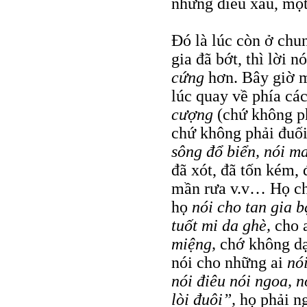
những điều xấu, một 
Đó là lúc còn ở chun
gia đã bớt, thì lời
cứng
hơn. Bây giờ 
lúc quay về phía cá
cượng
(chứ không 
chứ không phải đuối
sông đổ biển, nói ma
đã xót, đã tốn kém, 
mần rưa v.v… Họ c
họ
nói cho tan gia b
tuốt mi da ghè,
cho 
miệng,
chớ không dạ
nói cho những ai
nó
nói điêu nói ngoa, n
lòi đuôi”,
họ phải 