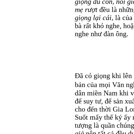
giọng du côn, nói gi
mẹ rượt
đều là nhữn
giọng lại cái,
là của
bà rất khó nghe, ho
nghe như đàn ông.
Đã có giọng khi lên 
bản của mọi Văn ng
dân miền Nam khi v
để suy tư, để sản x
cho đến thời Gia Lo
Suốt mấy thế kỷ ấy 
tượng là quần chún
giả
nên tất cả đều dựa