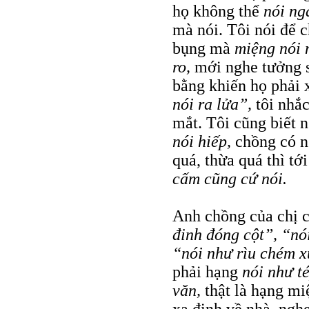
họ không thể
nói ng
mà nói. Tôi nói để
bụng mà
miệng nói 
ro,
mới nghe tưởng 
bằng khiến họ phải 
nói ra lửa”,
tôi nhắc
mắt. Tôi cũng biết 
nói hiếp,
chồng có 
quá, thừa quá thì t
cấm cũng cứ nói.
Anh chồng của chị c
đinh đóng cột”, “nó
“nói như rìu chém 
phải hạng
nói như t
văn,
thật là hạng m
xa định về nhà, ngh