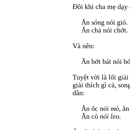
Đôi khi cha mẹ dạy
Ăn sóng nói gió.
Ăn chả nói chớt.
Và nên:
Ăn bớt bát nói bớ
Tuyệt vời là lối giả
giải thích gì cả, son
dân:
Ăn ốc
nói mò,
ăn
Ăn cò
nói leo.