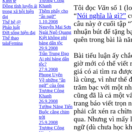
Trương Công
Kinh tế
Khanh
Đồng tính luyến ái
Tôi đọc
Văn
số 1 (l
Thêm phẩy cho
trong xã hội hiện
“
Nói nghĩa là gì?”
củ
“ẩn ngữ”
đại
1.10.2008
Thế hệ @
câu này ở cuối tập 
Nguyễn Mai Sơn
Pháp luật
nhuận bút để tặng b
Ngài Ngô Quang
Đời sống hiện đại
Kiệt không phỉ
Thể thao
quên trong bài là n
báng dân tộc
talaFemina
29.9.2008
Trần Trung Đạo
Bài tiểu luận ấy chắ
Ai phỉ báng dân
giờ mới có thể viết 
tộc?
27.9.2008
giá có ai tìm ra đư
Phong Uyên
là cùng, vì như thế
Về những “ẩn
ngữ” của ông
trăm bạc với một nh
Trương Công
cũng đã là cả một vấ
Khanh
26.9.2008
trang báo viết trọn
Tưởng Năng Tiến
phải cắt xén ra chừ
Buộc cẳng chim
trời
qua. Nhưng vì mấy l
25.9.2008
ngữ (dù chưa học k
Trương Công