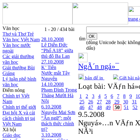
trang
Văn học
1 - 20 / 434 bài
Thơ và Thơ Trẻ
tìm
28.10.2008
Văn học Việt Nam
(dùng Unicode hoặc khôn
Lê Diễn Đức
Văn học nước
dấu)
“Phố A18” giữa
ngoài
thủ đô Ba Lan
Các giải thưởng
27.10.2008
văn học
NgÃ´n ngá»¯
K’ Tiên
Giải thưởng Bùi
Nước mắt Tây
Giáng
bản để in
Gửi bài nà
Nguyên
Lý luận phê bình
14.10.2008
văn học
Loạt bài:
VÄƒn há»c
Phạm Đình Trọng
Điểm nóng
Tháng Mười Hà
Chính trị Việt
1
2
3
4
5
6
7
8
9
1
Nội
Nam
25
26
27
28
29
30
31
6.10.2008
Chính trị thế giới
46
47
48
49
50
51
52
Nguyễn Mai Sơn
Đại hội X và cải
9.5.2008
“Ẩn ngữ”: một
cách chính trị tại
Nguyá»…n VÄƒn 
thách thức chính
Việt Nam
trị?
Xã hội
NÃ³i
3.10.2008
Giáo dục