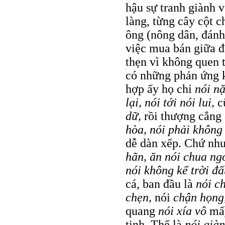
hậu sự tranh giành v
làng, từng cây cột c
ông (nông dân, đánh 
việc mua bán giữa đ
thẹn vì không quen 
có những phản ứng 
hợp ấy họ chỉ
nói nặ
lại, nói tới nói lui,
c
dữ,
rồi thượng cẳng 
hòa, nói phải khôn
dễ dàn xếp. Chứ nh
hãn, ăn nói chua ngo
nói không kể trời đấ
cá, ban đầu là
nói c
chẹn,
nói
chận họng,
quang
nói xía vô
mấy
tinh. Thế là
nói giàn