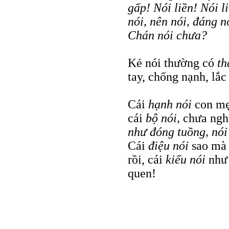
gấp! Nói liền! Nói 
nói, nên nói, đáng n
Chán nói chưa?
Kẻ nói thường có
th
tay, chống nạnh, lắc
Cái
hạnh nói
con mẹ
cái
bộ nói,
chưa ngh
như đóng tuồng, nói
Cái
điệu nói
sao mà
rồi, cái
kiểu nói
như
quen!