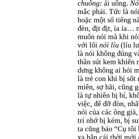
chuông:
ái uông.
Nó
mắc phải. Tức là nó
hoặc một số tiếng nà
đèn, địt địt, ỉa ỉa…
muốn nói mà khi nói 
với lối
nói líu
(líu l
là nói không đúng v
thần sút kem khiến 
dưng không ai hỏi 
là trẻ con khi bị sốt
miên, sợ hãi, cũng 
là tự nhiên bị bí, k
việc, để đỡ đòn, nhấ
nói của các ông già,
trí nhớ bị kém, bị s
ta cũng bảo “Cụ tôi 
xa hẳn cái thời mới