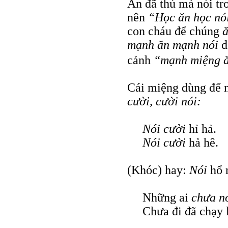
Ăn đã thú mà nói tro
nên
“Học ăn học n
con cháu để chúng
ă
mạnh ăn mạnh nói
đ
cảnh
“mạnh miệng ă
Cái miệng dùng để n
cười, cười nói:
Nói cười
hỉ hả.
Nói cười
hả hê.
(Khóc) hay:
Nói
hổ 
Những ai
chưa nó
Chưa đi đã chạy 