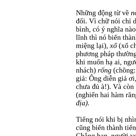
Những động từ về
n
đổi. Vì chữ nói chỉ
bình, có ý nghĩa nào
lĩnh thì nó biến thà
miệng lại),
xổ
(xổ c
phương pháp thường
khi muốn hạ ai, ng
nhách)
rống
(chồng:
giả: Ông diễn giả ơi
chưa đủ à!). Và cò
(nghiến hai hàm răn
địa).
Tiếng nói khi bị nhì
cũng biến thành tiếng
Chẳng hạn, người vợ