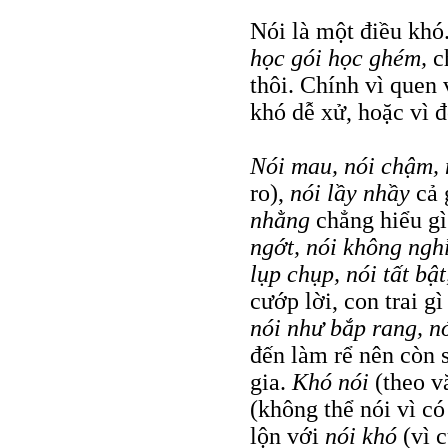
Nói là một điều khó
học gói học ghém,
c
thôi. Chính vì quen
khó dễ xử, hoặc vì 
Nói mau, nói chậm, 
ro),
nói lầy nhầy
cả 
nhằng
chẳng hiểu g
ngớt, nói không nghỉ
lụp chụp, nói tất bật
cướp lời, con trai g
nói như bắp rang, 
đến làm rể nên còn 
gia.
Khó nói
(theo 
(không thể nói vì c
lộn với
nói khó
(vì 