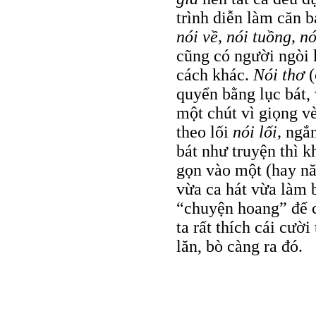
trình diễn làm căn 
nói về, nói tuồng, nó
cũng có người ngòi 
cách khác.
Nói thơ
quyển bằng lục bát,
một chút vì giọng vè
theo lối
nói lối,
ngắn
bát như truyện thì k
gọn vào một (hay nă
vừa ca hát vừa làm b
“chuyện hoang” để 
ta rất thích cái cười
lăn, bò càng ra đó.