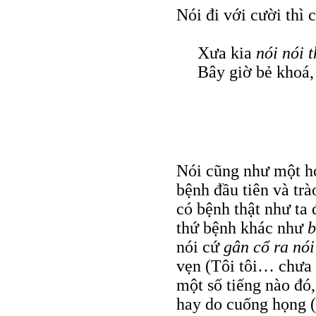
Nói đi với cười thì 
Xưa kia
nói nói t
Bây giờ bẻ khoá, 
Nói cũng như một h
bệnh đầu tiên và tr
có bệnh thật như ta 
thứ bệnh khác như
b
nói cứ
gân cổ ra nó
vẹn (Tôi tôi… chưa
một số tiếng nào đó
hay do cuống họng 