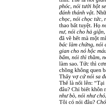
phóc, nói tưới hột s
đánh thánh vật.
Nhữ
chọc, nói chọc tức,
thao bất tuyệt. Họ
n
nư, nói cho hả giận
đã về hết mà một m
bác làm chứng, nói 
gian cho nó hộc má
bẩm, nói thì thầm, 
làm sao. Tức thì cơn
chồng không quen b
Thấy vợ
cứ nói sa đ
Thế là nổi lên: “Tạ
đâu? Chỉ biết khôn 
như bò, nói như chó
Tôi có nói đâu?
Chó