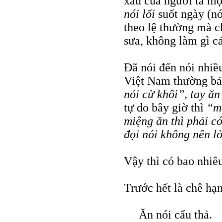
xấu của người ta mộ
nói lối
suốt ngày (nó
theo lệ thường mà ch
sưa, không làm gì cả
Đã nói đến nói nhiề
Việt Nam thường bả
nói cừ khôi”, tay ăn
tự do bây giờ thì
“m
miệng ăn thì phải c
đọi nói không nên l
Vậy thì có bao nhi
Trước hết là chê hạn
Ăn nói cẩu thả.