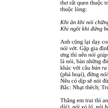
thơ rất quen thuộc 
thuộc lòng:
Khi ăn khi nói chữn
Khi ngồi khi đứng b
Anh cũng lại dạy co
nói vớt.
Gặp gia đìn
ưng thì nên
nói giúp
là nói, bàn những đi
khác với câu
bàn ra
(phá hoại), đừng
nói
Nếu có dịp sẽ nói 
Bắc: Nhạt thếch; Tr
Thằng em trai thì a
dài),
nói xỏ lá, nói 