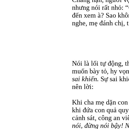
nhưng nói rất nhỏ: 
đến xem à? Sao khôn
nghe, mẹ đánh chị, 
Nói là lối tự động, 
muốn bày tỏ, hy vọn
sai khiến.
Sự sai kh
nên lời:
Khi cha mẹ dặn con
khi đứa con quả quy
cảnh sát, công an viê
nói, đừng nói bậy! 