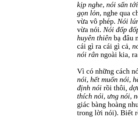
kịp nghe, nói sấn tới
gọn lỏn,
nghe qua ch
vừa vô phép.
Nói lú
vừa nói.
Nói đốp đ
huyên thiên
bạ đâu 
cái gì ra cái gì cả,
nó
nói rân
ngoài kia, r
Vì có những cách nó
nói, hết muốn nói, 
định nói
rồi thôi,
dợ
thích nói, ưng nói, 
giác bàng hoàng như
trong lời nói). Biết