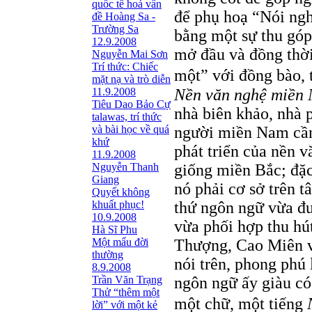
quốc tế hoá vấn
để phụ hoạ “Nói nghĩ
đề Hoàng Sa -
Trường Sa
bằng một sự thu góp
12.9.2008
mở đầu và đồng thời
Nguyễn Mai Sơn
Trí thức: Chiếc
một” với đồng bào, 
mặt nạ và trò diễn
Nền văn nghệ miền
11.9.2008
Tiêu Dao Bảo Cự
nhà biên khảo, nhà 
talawas, trí thức
người miền Nam cần
và bài học về quá
khứ
phát triển của nền 
11.9.2008
giống miền Bắc; đặc
Nguyễn Thanh
Giang
nó phải cơ sở trên 
Quyết không
thứ ngôn ngữ vừa đ
khuất phục!
10.9.2008
vừa phối hợp thu hú
Hà Sĩ Phu
Thượng, Cao Miên v.
Một mẩu đời
thường
nói trên, phong phú 
8.9.2008
ngôn ngữ ấy giàu có
Trần Văn Trạng
Thử “thêm một
một chữ, một tiếng
lời” với một kẻ