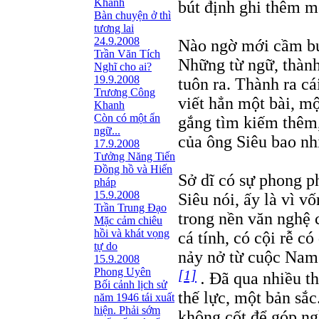
Khanh
bút định ghi thêm mộ
Bàn chuyện ở thì
tương lai
24.9.2008
Nào ngờ mới cầm bút
Trần Văn Tích
Những từ ngữ, thành
Nghĩ cho ai?
19.9.2008
tuôn ra. Thành ra cá
Trương Công
viết hẳn một bài, mộ
Khanh
Còn có một ẩn
gắng tìm kiếm thêm,
ngữ...
của ông Siêu bao nh
17.9.2008
Tưởng Năng Tiến
Đồng hồ và Hiến
Sở dĩ có sự phong p
pháp
15.9.2008
Siêu nói, ấy là vì 
Trần Trung Đạo
trong nền văn nghệ 
Mặc cảm chiêu
hồi và khát vọng
cá tính, có cội rễ c
tự do
nảy nở từ cuộc Nam 
15.9.2008
Phong Uyên
[1]
.
Đã qua nhiều th
Bối cảnh lịch sử
thế lực, một bản sắc
năm 1946 tái xuất
hiện. Phải sớm
không cốt để góp ng