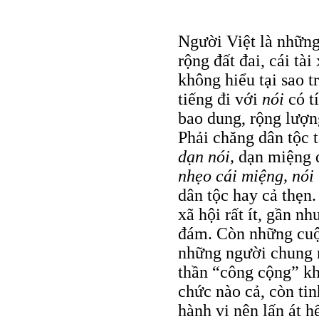
Người Việt là nhữn
rộng đất đai, cái tà
không hiểu tại sao 
tiếng đi với
nói
có t
bao dung, rộng lượng
Phải chăng dân tộc 
dạn nói,
dạn miệng
nhẹo cái miệng, nói
dân tộc hay cả thẹn.
xã hội rất ít, gần nh
đám. Còn những cuộc
những người chung 
thần “công cộng” k
chức nào cả, còn tin
hành vi nên lấn át h