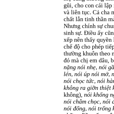
gũi, cho con cái lập
và liên tục. Cả cha 
chất lẫn tinh thần m
Nhưng chính sự chu
sinh sự. Điều ấy cũn
xếp nên thấy quyền l
chế độ cho phép tiế
thường khuôn theo 
đó mà chị em dâu, b
nặng nói nhẹ, nói gầ
lén, nói úp nói mở, n
nói chọc tức, nói hà
không ra giỡn thiệt 
không),
nói khống ng
nói châm chọc, nói đ
nói đổng, nói trống