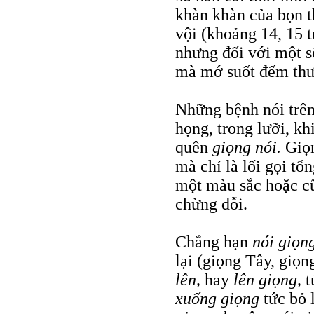
khàn khàn của bọn t
vội (khoảng 14, 15 t
nhưng đối với một s
mà mớ suốt đếm thườ
Những bệnh nói trên
họng, trong lưỡi, kh
quên
giọng nói.
Giọ
mà chỉ là lối gọi tổ
một màu sắc hoặc cũ
chừng đỗi.
Chẳng hạn
nói giọn
lại (giọng Tây, giọ
lên,
hay
lên giọng,
t
xuống giọng
tức bỏ 