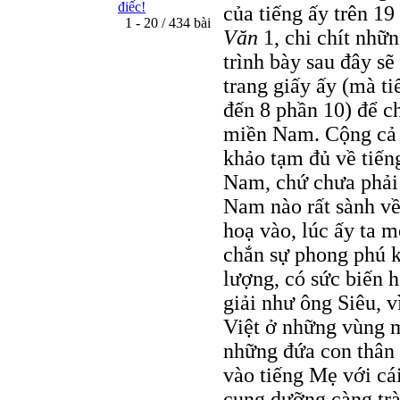
điếc!
của tiếng ấy trên 19
1 - 20 / 434 bài
Văn
1, chi chít nhữ
trình bày sau đây sẽ 
trang giấy ấy (mà t
đến 8 phần 10) để c
miền Nam. Cộng cả h
khảo tạm đủ về tiến
Nam, chứ chưa phải
Nam nào rất sành về
hoạ vào, lúc ấy ta 
chắn sự phong phú 
lượng, có sức biến h
giải như ông Siêu, 
Việt ở những vùng 
những đứa con thân 
vào tiếng Mẹ với cái
cung dưỡng càng trà