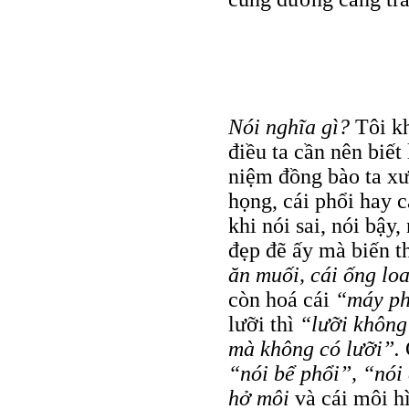
Nói nghĩa gì?
Tôi kh
điều ta cần nên biết
niệm đồng bào ta xưa
họng, cái phổi hay 
khi nói sai, nói bậy
đẹp đẽ ấy mà biến t
ăn muối, cái ống lo
còn hoá cái
“máy phá
lưỡi thì
“lưỡi không
mà không có lưỡi”.
“nói bể phổi”, “nó
hở môi
và cái môi 