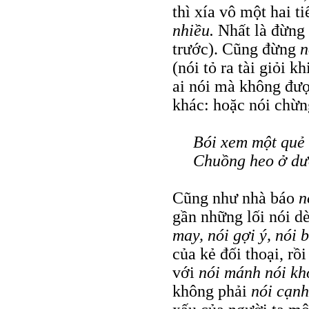
thì xía vô một hai t
nhiều.
Nhất là đừng
trước). Cũng đừng
n
(nói tỏ ra tài giỏi k
ai nói mà không đư
khác: hoặc nói chừng
Bói xem một quẻ 
Chuồng heo ở dư
Cũng như nhà báo
n
gần những lối nói dè
may, nói gợi ý, nói
của kẻ đối thoại, r
với
nói mánh nói kh
không phải
nói cạn