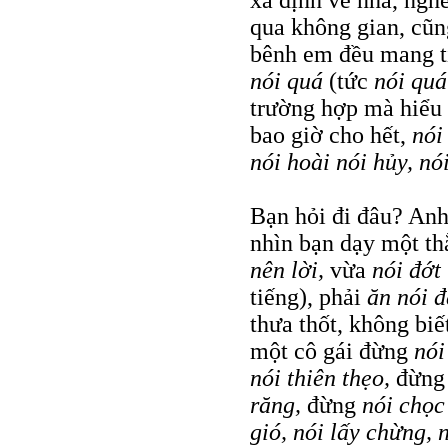
qua không gian, cũ
bênh em đều mang t
nói quá
(tức
nói quá
trường hợp mà hiểu n
bao giờ cho hết,
nói
nói hoài nói hủy, nói
Bạn hỏi đi đâu? An
nhìn bạn dạy một t
nên lời,
vừa
nói đớt
tiếng), phải
ăn nói 
thưa thốt, không bi
một cô gái đừng
nói
nói thiên thẹo,
đừn
răng,
đừng
nói chọc
gió, nói lấy chừng,