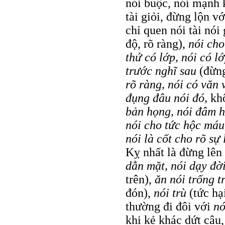
nói buộc, nói mạnh 
tài giỏi, đừng lộn v
chỉ quen nói tài nói
độ, rõ ràng),
nói ch
thứ có lớp, nói có l
trước nghĩ sau
(đừn
rõ ràng, nói có văn 
đụng đâu nói đó,
kh
bản họng, nói đâm h
nói cho tức hộc máu
nói là cốt cho rõ sự 
Kỵ nhất là đừng lên
dằn mặt, nói dạy đờ
trên),
ăn nói trống t
đón),
nói trù
(tức hạ
thường đi đôi với
nó
khi kẻ khác dứt câu