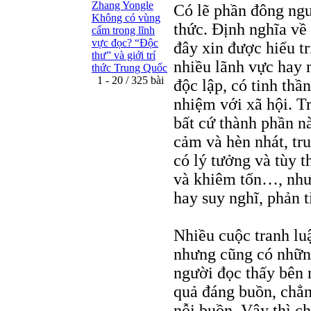
Zhang Yongle
Có lẽ phần đông ngườ
Không có vùng
thức. Định nghĩa về 
cấm trong lĩnh
vực đọc? “Ðộc
đây xin được hiểu tr
thư” và giới trí
nhiều lãnh vực hay m
thức Trung Quốc
1 - 20 / 325 bài
độc lập, có tinh thần
nhiệm với xã hội. Tr
bất cứ thành phần n
cảm và hèn nhát, tru
có lý tưởng và tùy t
và khiêm tốn…, nhưng
hay suy nghĩ, phản t
Nhiều cuộc tranh lu
nhưng cũng có những
người đọc thấy bên 
quả đáng buồn, chẳng
nỗi buồn. Vậy thì c