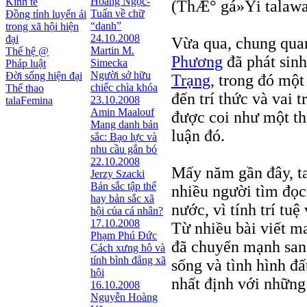
Hoàng Ngọc-
Kinh tế
(ThÆ° gá»Ÿi talawa
Tuấn về chữ
Đồng tính luyến ái
“danh”
trong xã hội hiện
24.10.2008
đại
Vừa qua, chung qu
Martin M.
Thế hệ @
Phương
đã phát sinh
Simecka
Pháp luật
Người sở hữu
Đời sống hiện đại
Trạng
, trong đó một
chiếc chìa khóa
Thể thao
đến trí thức và vai t
23.10.2008
talaFemina
Amin Maalouf
được coi như một th
Mang danh bản
luận đó.
sắc: Bạo lực và
nhu cầu gắn bó
22.10.2008
Mấy năm gần đây, t
Jerzy Szacki
Bản sắc tập thể
nhiều người tìm đọc,
hay bản sắc xã
nước, vì tính trí tuệ
hội của cá nhân?
17.10.2008
Từ nhiều bài viết m
Phạm Phú Đức
đã chuyển mạnh sang
Cách xưng hô và
tính bình đẳng xã
sống và tình hình đ
hội
nhất định với những 
16.10.2008
Nguyễn Hoàng