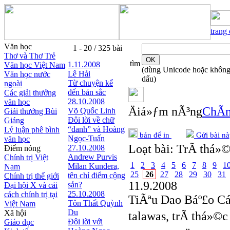
trang
Văn học
1 - 20 / 325 bài
Thơ và Thơ Trẻ
tìm
1.11.2008
Văn học Việt Nam
(dùng Unicode hoặc khôn
Lê Hải
Văn học nước
dấu)
Từ chuyện kể
ngoài
đến bản sắc
Các giải thưởng
28.10.2008
văn học
Äiá»ƒm nÃ³ng
ChÃ­n
Võ Quốc Linh
Giải thưởng Bùi
Đôi lời về chữ
Giáng
“danh” và Hoàng
Lý luận phê bình
bản để in
Gửi bài nà
Ngọc-Tuấn
văn học
Loạt bài:
TrÃ­ thá»©
27.10.2008
Điểm nóng
Andrew Purvis
Chính trị Việt
1
2
3
4
5
6
7
8
9
1
Milan Kundera,
Nam
25
26
27
28
29
30
31
tên chỉ điểm cộng
Chính trị thế giới
11.9.2008
sản?
Đại hội X và cải
25.10.2008
cách chính trị tại
TiÃªu Dao Báº£o C
Tôn Thất Quỳnh
Việt Nam
Du
Xã hội
talawas, trÃ­ thá»©
Đôi lời với
Giáo dục