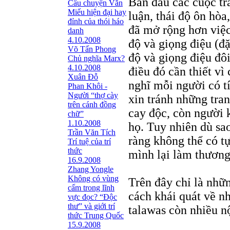
Ban đầu các cuộc tr
Câu chuyện Văn
Miếu hiện đại hay
luận, thái độ ôn hòa
đỉnh của thói háo
đã mở rộng hơn việc 
danh
4.10.2008
độ và giọng điệu (đặ
Võ Tấn Phong
độ và giọng điệu đôi
Chủ nghĩa Marx?
4.10.2008
điều đó cần thiết v
Xuân Đỗ
nghĩ mỗi người có tí
Phan Khôi -
Người “thợ cày
xin tránh những tran
trên cánh đồng
cay độc, còn người 
chữ”
1.10.2008
họ. Tuy nhiên dù sa
Trần Văn Tích
ràng không thể có tự
Trí tuệ của trí
thức
mình lại làm thương
16.9.2008
Zhang Yongle
Không có vùng
Trên đây chỉ là nhữn
cấm trong lĩnh
cách khái quát về n
vực đọc? “Ðộc
thư” và giới trí
talawas còn nhiều n
thức Trung Quốc
15.9.2008