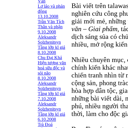
Văn
Bài viết trên talawa
Lơ láo và phản
động
nghiên cứu công phu
13.10.2008
giải mới mẻ, những 
Trần Văn Tích
Thân và phận
văn – Giai phẩm
, t
9.10.2008
dịch sáng sủa có ch
Aleksandr
Solzhenitsyn
nhiều, mở rộng kiến
Tầng lớp kĩ giả
8.10.2008
Chu Đại Khả
Nhiều chuyên mục, c
Hiện tượng văn
chính kiến khác nha
hoá sữa độc và
sỏi não
chiến tranh nhìn từ 
8.10.2008
cộng sản, phong trà
Aleksandr
Solzhenitsyn
hòa hợp dân tộc, gi
Tầng lớp kĩ giả
những bài viết dài,
7.10.2008
Aleksandr
phú, nhiều người th
Solzhenitsyn
thời, làm cho độc gi
Tầng lớp kĩ giả
6.10.2008
Trà Đoá