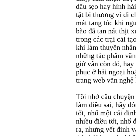
dấu sẹo hay hình hà
tật bi thương vì di
mát tang tóc khi ngư
bào đã tan nát thịt 
trong các trại cải t
khi làm thuyền nhân
những tác phẩm văn 
giờ vẫn còn đó, ha
phục ở hải ngoại ho
trang web văn nghệ
Tôi nhớ câu chuyện 
làm điều sai, hãy đó
tốt, nhổ một cái đi
nhiều điều tốt, nhổ 
ra, nhưng vết đinh 