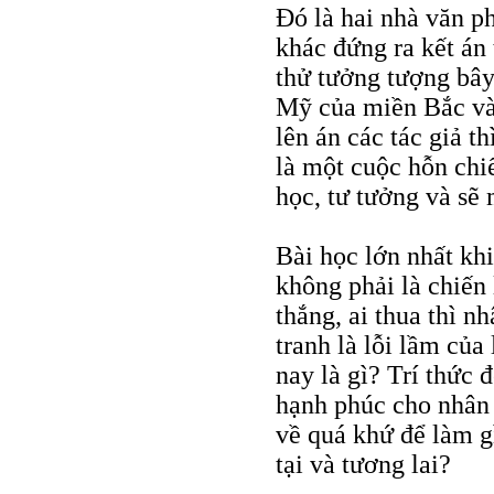
Đó là hai nhà văn p
khác đứng ra kết án
thử tưởng tượng bây
Mỹ của miền Bắc và
lên án các tác giả t
là một cuộc hỗn chiế
học, tư tưởng và sẽ m
Bài học lớn nhất kh
không phải là chiến 
thắng, ai thua thì n
tranh là lỗi lầm của
nay là gì? Trí thức
hạnh phúc cho nhân 
về quá khứ để làm g
tại và tương lai?