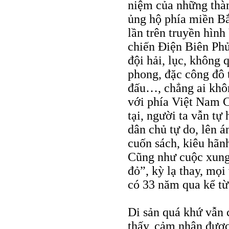
niệm của những thà
ủng hộ phía miền Bắ
lần trên truyền hìn
chiến Điện Biên Phủ
đội hải, lục, không
phong, đặc công đô t
đấu…, chẳng ai khôn
với phía Việt Nam C
tại, người ta vẫn tự
dân chủ tự do, lên á
cuốn sách, kiêu hãnh
Cũng như cuộc xung
đỏ”, kỳ lạ thay, mọ
có 33 năm qua kể từ 
Di sản quá khứ vẫn 
thấy, cảm nhận được