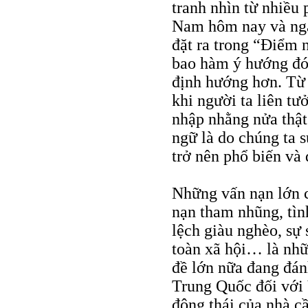
tranh nhìn từ nhiều
Nam hôm nay và ngà
đặt ra trong “Điểm 
bao hàm ý hướng đó 
định hướng hơn. Từ 
khi người ta liên t
nhập nhằng nửa thật
ngữ là do chúng ta 
trở nên phổ biến và
Những vấn nạn lớn củ
nạn tham nhũng, tìn
lệch giàu nghèo, sự 
toàn xã hội… là nhữn
đề lớn nữa đang đán
Trung Quốc đối với
động thái của nhà c