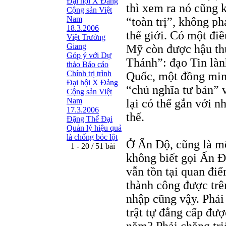
Đại hội X Đảng
thì xem ra nó cũng 
Cộng sản Việt
Nam
“toàn trị”, không phả
18.3.2006
thế giới. Có một đi
Việt Trường
Giang
Mỹ còn được hậu thu
Góp ý với Dự
Thánh”: đạo Tin là
thảo Báo cáo
Chính trị trình
Quốc, một đồng minh
Đại hội X Đảng
“chủ nghĩa tư bản” 
Cộng sản Việt
Nam
lại có thể gắn với 
17.3.2006
thế.
Đặng Thế Đại
Quản lý hiệu quả
là chống bóc lột
Ở Ấn Độ, cũng là mộ
1 - 20 / 51 bài
không biết gọi Ấn Đ
vẫn tồn tại quan đi
thành công được trê
nhập cũng vậy. Phải
trật tự đẳng cấp đượ