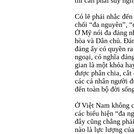
thì cần phải suy ngh
Có lẽ phải nhắc đến 
chối “đa nguyên”, “
Ở Mỹ nói đa đảng n
hòa và Dân chủ. Đản
đảng ấy có quyền ra 
ngoại, có nghĩa đản
gian là một khóa hay
được phân chia, cắt 
các cá nhân người đ
đến toàn bộ đời sốn
Ở Việt Nam không c
các biểu hiện “đa n
đây cũng chẳng phải
nào là lực lượng của