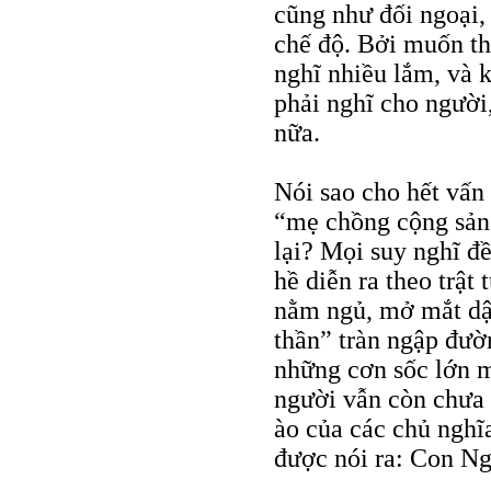
cũng như đối ngoại,
chế độ. Bởi muốn th
nghĩ nhiều lắm, và 
phải nghĩ cho người
nữa.
Nói sao cho hết vấn 
“mẹ chồng cộng sản
lại? Mọi suy nghĩ đề
hề diễn ra theo trậ
nằm ngủ, mở mắt dậy
thần” tràn ngập đườn
những cơn sốc lớn m
người vẫn còn chưa 
ào của các chủ nghĩ
được nói ra: Con N