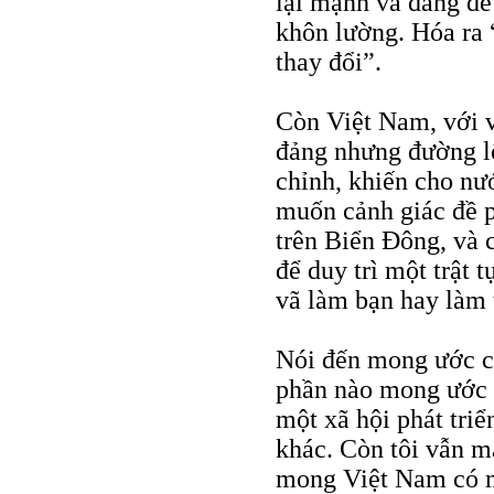
lại mạnh và đáng đe
khôn lường. Hóa ra 
thay đổi”.
Còn Việt Nam, với v
đảng nhưng đường lố
chỉnh, khiến cho n
muốn cảnh giác đề ph
trên Biển Đông, và 
để duy trì một trật 
vã làm bạn hay làm 
Nói đến mong ước củ
phần nào mong ước 
một xã hội phát tri
khác. Còn tôi vẫn m
mong Việt Nam có mộ