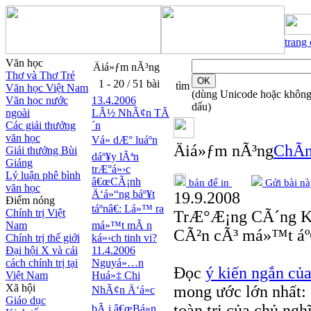
trang
Văn học
Äiá»ƒm nÃ³ng
Thơ và Thơ Trẻ
1 - 20 / 51 bài
tìm
Văn học Việt Nam
(dùng Unicode hoặc khôn
Văn học nước
13.4.2006
dấu)
ngoài
LÃ½ NhÃ¢n TÃ
Các giải thưởng
´n
văn học
Vá» dÆ° luáº­n
Äiá»ƒm nÃ³ng
ChÃ­n
Giải thưởng Bùi
dáº¥y lÃªn
Giáng
trÆ°á»›c
Lý luận phê bình
â€œCÃ¡nh
bản để in
Gửi bài nà
văn học
Ä‘á»“ng báº¥t
19.9.2008
Điểm nóng
táº­nâ€: Lá»™ ra
Chính trị Việt
TrÆ°Æ¡ng CÃ´ng K
Nam
má»™t mÃ n
CÃ²n cÃ³ má»™t áº
Chính trị thế giới
ká»‹ch tinh vi?
Đại hội X và cải
11.4.2006
cách chính trị tại
Nguyá»…n
Đọc
ý kiến ngắn củ
Việt Nam
Huá»‡ Chi
Xã hội
mong ước lớn nhất: 
NhÃ¢n Ä‘á»c
Giáo dục
toàn trị của chủ ng
bÃ i â€œBá»n