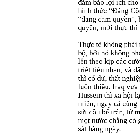
đảm bảo lợi ích cho
hình thức “Đảng Cộn
“đảng cầm quyền”, b
quyền, mới thực thi 
Thực tế không phải 
bộ, bởi nó không phả
lên theo kịp các cư
triệt tiêu nhau, và 
thì có dư, thất nghi
luôn thiếu. Iraq vừa
Hussein thì xã hội 
miên, ngay cả cùng 
sứt đầu bể trán, từ 
một nước chẳng có g
sát hàng ngày.