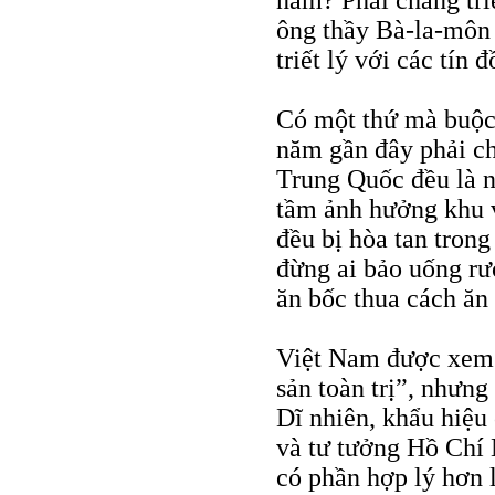
năm? Phải chăng tri
ông thầy Bà-la-môn 
triết lý với các tín 
Có một thứ mà buộc
năm gần đây phải ch
Trung Quốc đều là 
tầm ảnh hưởng khu 
đều bị hòa tan tron
đừng ai bảo uống r
ăn bốc thua cách ă
Việt Nam được xem 
sản toàn trị”, nhưng 
Dĩ nhiên, khẩu hiệu
và tư tưởng Hồ Chí
có phần hợp lý hơn l