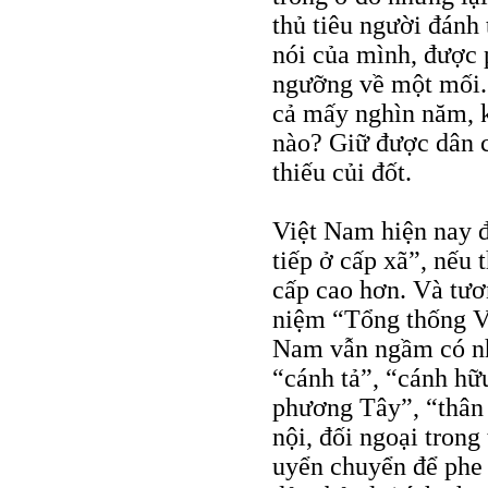
thủ tiêu người đánh 
nói của mình, được p
ngưỡng về một mối. 
cả mấy nghìn năm, k
nào? Giữ được dân c
thiếu củi đốt.
Việt Nam hiện nay đ
tiếp ở cấp xã”, nếu
cấp cao hơn. Và tươ
niệm “Tổng thống Vi
Nam vẫn ngầm có n
“cánh tả”, “cánh hữ
phương Tây”, “thân 
nội, đối ngoại trong
uyển chuyển để phe n