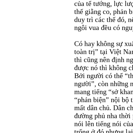
của tể tướng, lực lư
thế giằng co, phản b
duy trì các thế đó, 
ngôi vua đều có ngu
Có hay không sự xuấ
toàn trị” tại Việt 
thì cũng nên định n
được nó thì không c
Bởi người có thể “th
người”, còn những n
mang tiếng “sở khan
“phản biện” nội bộ th
mất dân chủ. Dân ch
đường phủ nha thời 
nói lên tiếng nói củ
trống ở đó nhưng lạ