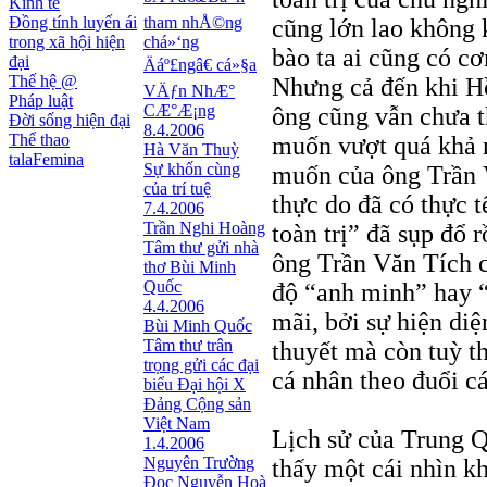
Kinh tế
Đồng tính luyến ái
tham nhÅ©ng
cũng lớn lao không
trong xã hội hiện
chá»‘ng
bào ta ai cũng có c
đại
Äáº£ngâ€ cá»§a
Thế hệ @
Nhưng cả đến khi H
VÄƒn NhÆ°
Pháp luật
CÆ°Æ¡ng
ông cũng vẫn chưa th
Đời sống hiện đại
8.4.2006
Thể thao
muốn vượt quá khả 
Hà Văn Thuỳ
talaFemina
Sự khốn cùng
muốn của ông Trần V
của trí tuệ
thực do đã có thực 
7.4.2006
Trần Nghi Hoàng
toàn trị” đã sụp đổ 
Tâm thư gửi nhà
ông Trần Văn Tích c
thơ Bùi Minh
Quốc
độ “anh minh” hay “b
4.4.2006
mãi, bởi sự hiện diệ
Bùi Minh Quốc
Tâm thư trân
thuyết mà còn tuỳ th
trọng gửi các đại
cá nhân theo đuổi cái
biểu Đại hội X
Đảng Cộng sản
Việt Nam
Lịch sử của Trung Q
1.4.2006
Nguyên Trường
thấy một cái nhìn k
Đọc Nguyễn Hoà