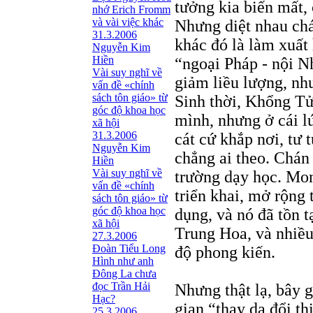
tưởng kia biến mất, 
nhớ Erich Fromm
và vài việc khác
Nhưng diệt nhau chá
31.3.2006
khác đó là làm xuất
Nguyễn Kim
Hiền
“ngoại Pháp - nội N
Vài suy nghĩ về
giảm liều lượng, như
vấn đề «chính
sách tôn giáo» từ
Sinh thời, Khổng Tử
góc độ khoa học
mình, nhưng ở cái l
xã hội
31.3.2006
cát cứ khắp nơi, tư 
Nguyễn Kim
chẳng ai theo. Chán
Hiền
Vài suy nghĩ về
trường dạy học. Mo
vấn đề «chính
triển khai, mở rộng 
sách tôn giáo» từ
góc độ khoa học
dụng, và nó đã tồn t
xã hội
Trung Hoa, và nhiều
27.3.2006
Đoàn Tiểu Long
độ phong kiến.
Hình như anh
Đông La chưa
đọc Trần Hải
Nhưng thật lạ, bây 
Hạc?
gian “thay da đổi th
25.3.2006