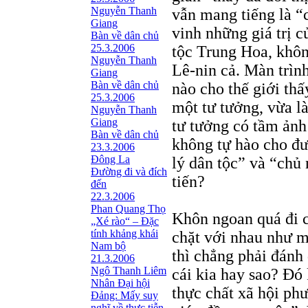
Nguyễn Thanh
vẫn mang tiếng là “c
Giang
vinh những giá trị 
Bàn về dân chủ
25.3.2006
tộc Trung Hoa, khô
Nguyễn Thanh
Lê-nin cả. Màn trìn
Giang
Bàn về dân chủ
nào cho thế giới th
25.3.2006
một tư tưởng, vừa là
Nguyễn Thanh
Giang
tư tưởng có tầm ản
Bàn về dân chủ
không tự hào cho đư
23.3.2006
Đông La
lý dân tộc” và “chủ
Đường đi và đích
tiến?
đến
22.3.2006
Phan Quang Thọ
Khôn ngoan quá đi c
„Xé rào“ – Đặc
tính khảng khái
chặt với nhau như m
Nam bộ
thì chẳng phải đánh
21.3.2006
Ngô Thanh Liêm
cái kia hay sao? Đó
Nhân Đại hội
thực chất xã hội ph
Đảng: Mấy suy
nghĩ về thực tiễn