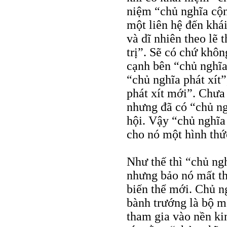
niệm “chủ nghĩa cộng
một liên hệ đến khá
và dĩ nhiên theo lẽ 
trị”. Sẽ có chứ khô
cạnh bên “chủ nghĩa
“chủ nghĩa phát xít
phát xít mới”. Chưa
nhưng đã có “chủ ngh
hội. Vậy “chủ nghĩa 
cho nó một hình thứ
Như thế thì “chủ ng
nhưng bảo nó mất th
biến thể mới. Chủ ng
bành trướng là bộ m
tham gia vào nền kin