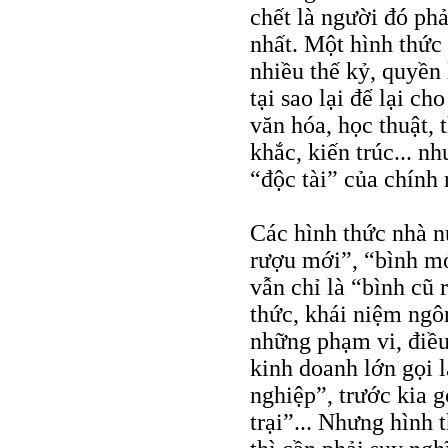
chết là người đó phả
nhất. Một hình thức
nhiều thế kỷ, quyền
tại sao lại để lại ch
văn hóa, học thuật, 
khắc, kiến trúc... n
“độc tài” của chính
Các hình thức nhà n
rượu mới”, “bình m
vẫn chỉ là “bình cũ 
thức, khái niệm ngô
những phạm vi, điều
kinh doanh lớn gọi 
nghiệp”, trước kia g
trại”... Nhưng hình 