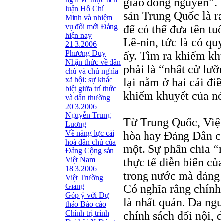
giáo đồng nguyên”.
luận Hồ Chí
sản Trung Quốc là ra
Minh và nhiệm
vụ đổi mới Đảng
để có thể đưa tên t
hiện nay
Lê-nin, tức là có qu
21.3.2006
Phương Duy
ấy. Tìm ra khiếm kh
Nhận thức về dân
phải là “nhất cử lư
chủ và chủ nghĩa
xã hội: sự khác
lại nằm ở hai cái đ
biệt giữa trí thức
khiếm khuyết của nó
và dân thường
20.3.2006
Nguyễn Trung
Từ Trung Quốc, Việ
Lương
Về năng lực cải
hòa hay Đảng Dân ch
hoá dân chủ của
một. Sự phân chia “n
Đảng Cộng sản
Việt Nam
thực tế diễn biến củ
18.3.2006
trong nước mà đảng n
Việt Trường
Giang
Có nghĩa rằng chính
Góp ý với Dự
là nhất quán. Đa ng
thảo Báo cáo
Chính trị trình
chính sách đối nội,