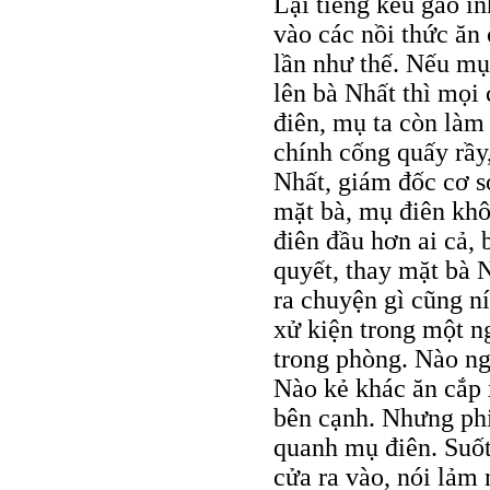
Lại tiếng kêu gào in
vào các nồi thức ăn
lần như thế. Nếu mụ 
lên bà Nhất thì mọi
điên, mụ ta còn làm
chính cống quấy rầy
Nhất, giám đốc cơ s
mặt bà, mụ điên khô
điên đầu hơn ai cả, 
quyết, thay mặt bà 
ra chuyện gì cũng ní
xử kiện trong một n
trong phòng. Nào ng
Nào kẻ khác ăn cắp 
bên cạnh. Nhưng ph
quanh mụ điên. Suốt
cửa ra vào, nói lảm