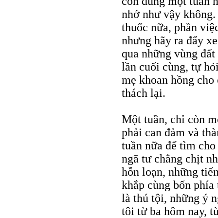
còn đúng một tuần n
nhớ như vậy không. 
thuốc nữa, phần việc
nhưng hãy ra đẩy xe
qua những vùng đất b
lần cuối cùng, tự hỏ
mẹ khoan hồng cho c
thách lại.
Một tuần, chỉ còn mộ
phải can đảm và thàn
tuần nữa để tìm cho
ngã tư chằng chịt n
hỗn loạn, những tiế
khắp cùng bốn phía 
là thú tội, những ý 
tôi từ ba hôm nay, 