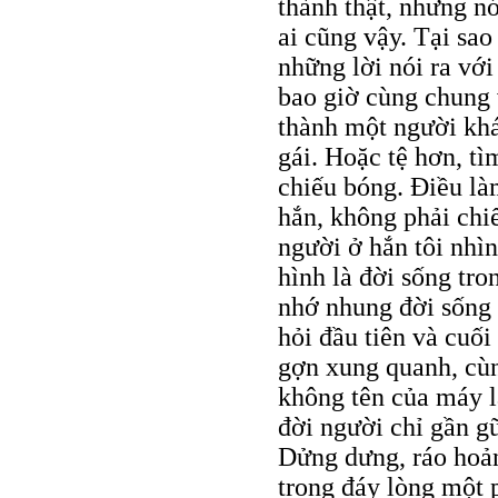
thành thật, nhưng nói
ai cũng vậy. Tại sa
những lời nói ra vớ
bao giờ cùng chung 
thành một người khá
gái. Hoặc tệ hơn, tì
chiếu bóng. Điều là
hắn, không phải chi
người ở hắn tôi nhì
hình là đời sống tro
nhớ nhung đời sống 
hỏi đầu tiên và cuối
gợn xung quanh, cùn
không tên của máy l
đời người chỉ gần gũ
Dửng dưng, ráo hoản
trong đáy lòng một 