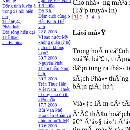
nghĩ về Việt Nam
Kinh tế
Cho nhá»¯ng mÃ¹a 
1.9.2008
Đồng tính luyến ái
(Táº­p truyá»‡n)
Đỗ Kh.
trong xã hội hiện
Đêm cuối cùng ở
đại
1
2
3
4
5
Bắc Kinh Thế
Thế hệ @
vận
Pháp luật
Lá»i má»Ÿ
22.8.2008
Đời sống hiện đại
Vì sao nước Mỹ
Thể thao
không quản lý hộ
talaFemina
tịch mà không
Trong hoÃ n cáº£nh 
loạn?
xuáº¥t báº£n, thÃ¡
30.7.2008
Nguyễn Phát
dáº¡n tung ra thá»
Thám hiểm Nam
Cực
sÃ¡ch Phá»• thÃ´ng 
30.7.2008
Trần Thục Hân
bÃ¡n giÃ¡ háº¡.
Việt Nam - Thiếu
tư duy cho đô thị
kiểu mẫu
Viá»‡c lÃ m cÃ³ t
17.7.2008
Bùi Văn Phú
Ä‘Ã£ thÃ¢u hoáº¡ch
Hoa hậu Hoàn vũ
â€“ Ä‘á»§ tá»‘t Ä‘á
nhìn từ nước Mỹ
13.6.2008
tin mÃ má»Ÿ rá»™n