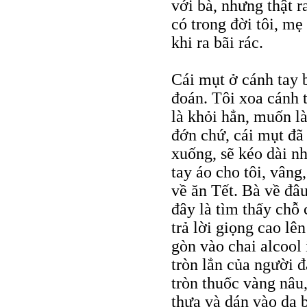
với bà, nhưng thật 
có trong đời tôi, m
khi ra bãi rác.
Cái mụt ở cánh tay 
đoán. Tôi xoa cánh t
là khỏi hẳn, muốn là
đớn chứ, cái mụt đã
xuống, sẽ kéo dài n
tay áo cho tôi, vân
về ăn Tết. Bà về đâu
đây là tìm thấy chỗ
trả lời giọng cao l
gòn vào chai alcool
tròn lẳn của người 
tròn thuốc vàng nâu
thưa và dán vào da 