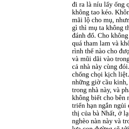
đi ra là níu lấy ống
không tao kéo. Khôn
mãi lộ cho mụ, nhưn
gì thì mụ ta không 
đánh đổ. Cho không 
quá tham lam và kh
rình thế nào cho đư
và mũi dãi vào tron
cả nhà này cùng đói
chống chọi kịch liệt
những giờ cầu kinh,
trong nhà này, và ph
không biết cho bên 
triển hạn ngắn ngủi 
thị của bà Nhất, ở l
nghèo nàn này và tro
lựa con đường sẽ tớ