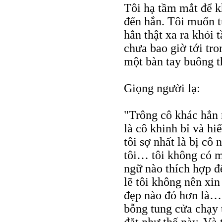
Tôi hạ tầm mắt để 
đến hắn. Tôi muốn t
hắn thật xa ra khỏi 
chưa bao giờ tới tro
một bàn tay buông t
Giọng người lạ:
"Trông cô khác hẳn 
là cô khinh bỉ và hi
tôi sợ nhất là bị cô 
tôi… tôi không có m
ngữ nào thích hợp đ
lẽ tôi không nên xin
đẹp nào đó hơn là… 
bỗng tung cửa chạy 