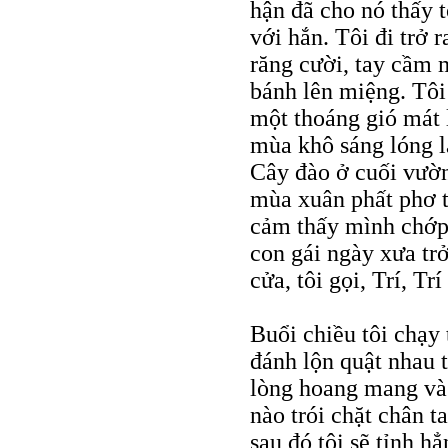
hận đã cho nó thấy t
với hắn. Tôi đi trở
răng cười, tay cầm 
bánh lên miệng. Tôi
một thoáng gió mát 
mùa khô sáng lóng l
Cây đào ở cuối vườn
mùa xuân phất phơ t
cảm thấy mình chớp 
con gái ngày xưa trở
cửa, tôi gọi, Trí, Trí 
Buổi chiều tôi chạy
đánh lộn quật nhau t
lòng hoang mang và 
nào trói chặt chân t
sau đó tôi sẽ tỉnh h