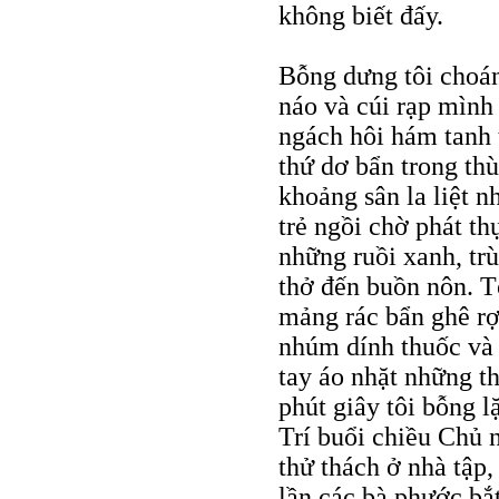
không biết đấy.
Bỗng dưng tôi choán
náo và cúi rạp mìn
ngách hôi hám tanh 
thứ dơ bẩn trong th
khoảng sân la liệt 
trẻ ngồi chờ phát th
những ruồi xanh, trù
thở đến buồn nôn. Tô
mảng rác bẩn ghê r
nhúm dính thuốc và 
tay áo nhặt những th
phút giây tôi bỗng 
Trí buổi chiều Chủ 
thử thách ở nhà tập
lần các bà phước bắt