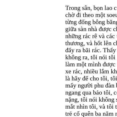
Trong sân, bọn lao 
chờ đi theo một soe
từng đống bông băng
giữa sàn nhà được ch
những rác rê và các 
thương, và hốt lên c
đẩy ra bãi rác. Thấy
không ra, tôi nói tô
làm một mình được 
xe rác, nhiều lắm k
là hãy để cho tôi, t
mấy người phu đàn b
ngang qua bảo tôi, 
nặng, tôi nói không 
mắt nhìn tôi, và tô
trẻ cố quên ba năm 