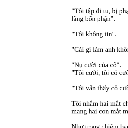
"Tôi tập đi tu, bị p
lãng bổn phận".
"Tôi không tin".
"Cái gì làm anh khô
"Nụ cười của cô".
"Tôi cười, tôi có cư
"Tôi vẫn thấy cô cư
Tôi nhắm hai mắt c
mang hai con mắt m
Như trong chiêm bao