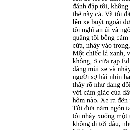
đánh đập tôi, không 
thế này cả. Và tôi 
lên xe buýt ngoài đ
tôi nghĩ an ủi và n
quãng tôi bỗng cảm 
cửa, nhảy vào trong,
Một chiếc lá xanh, v
không, ở cửa rạp Ed
đàng mũi xe và nhả
người sợ hãi nhìn ha
thấy rõ như đang đối
với cảm giác của dấu
hôm nào. Xe ra đến p
Tôi đưa năm ngón ta
tôi nhảy xuống một 
không đi tới đâu, n