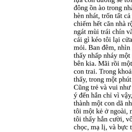
đông ồn ào trong nhà,
hèn nhát, trốn tất c
chiếm hết căn nhà 
ngát mùi trái chín 
cái gì kéo tôi lại c
mỏi. Ban đêm, nhìn 
thấy nhấp nháy một
bên kia. Mãi rồi một
con trai. Trong kho
thấy, trong một phút
Cũng trẻ và vui như
ý đến hắn chỉ vì vậy,
thành một con dã nh
tôi một kẻ ở ngoài,
tôi thấy hắn cười, v
chọc, mạ lị, và bực 