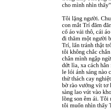
cho mình nhìn thấy"
Tôi lặng người. Chu
con mắt Trí đăm đăm
cổ áo vải thô, cái á
đi thăm một người b
Trí, lẩn tránh thật t
tôi không chắc chắn
chân mình ngập ngừn
dứt lìa, xa cách hẳ
le lói ánh sáng nào
thử thách cay nghiệt
bờ rào vướng vít tơ 
sàng lao vút vào kh
lồng son êm ái. Tôi 
tôi muốn nhìn thấy T