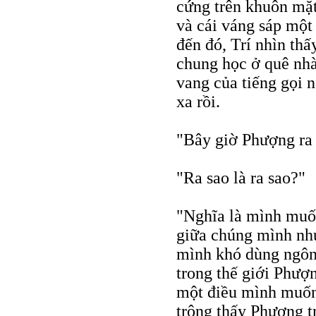
cứng trên khuôn mặt 
và cái váng sáp một 
đến đó, Trí nhìn th
chung học ở quê nhà
vang của tiếng gọi n
xa rồi.
"Bây giờ Phượng ra 
"Ra sao là ra sao?"
"Nghĩa là mình muốn
giữa chúng mình nh
mình khó dùng ngôn
trong thế giới Phư
một điều mình muốn
trông thấy Phượng t