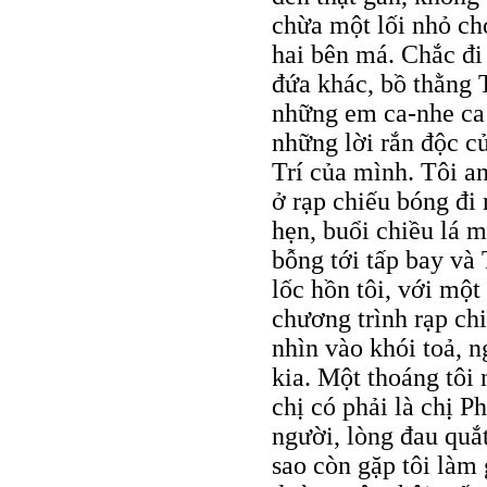
chừa một lối nhỏ cho
hai bên má. Chắc đi
đứa khác, bồ thằng T
những em ca-nhe ca 
những lời rắn độc c
Trí của mình. Tôi an
ở rạp chiếu bóng đi 
hẹn, buổi chiều lá m
bỗng tới tấp bay và 
lốc hồn tôi, với một
chương trình rạp ch
nhìn vào khói toả, 
kia. Một thoáng tôi 
chị có phải là chị 
người, lòng đau quắt
sao còn gặp tôi làm 