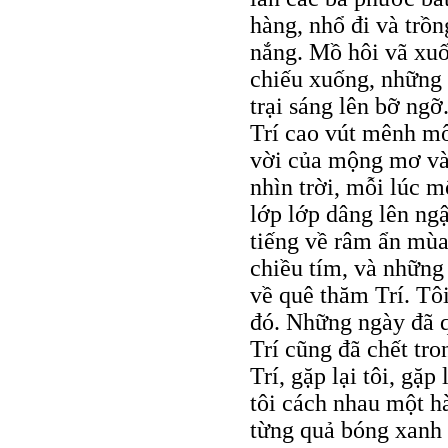
hàng, nhổ đi và trồ
nắng. Mồ hôi vã xuố
chiếu xuống, những 
trại sáng lên bỡ ngỡ
Trí cao vút mênh môn
vời của mộng mơ và 
nhìn trời, mỗi lúc 
lớp lớp dâng lên ngập
tiếng về râm ẩn mùa
chiều tím, và những
về quê thăm Trí. T
đó. Những ngày đã q
Trí cũng đã chết tro
Trí, gặp lại tôi, gặ
tôi cách nhau một h
từng quả bóng xanh 