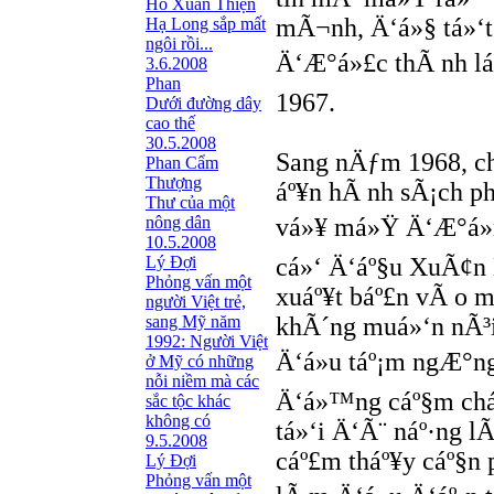
Hồ Xuân Thiện
mÃ¬nh, Ä‘á»§ tá»‘t
Hạ Long sắp mất
ngôi rồi...
Ä‘Æ°á»£c thÃ nh láº
3.6.2008
Phan
1967.
Dưới đường dây
cao thế
30.5.2008
Sang nÄƒm 1968, ch
Phan Cẩm
Thượng
áº¥n hÃ nh sÃ¡ch p
Thư của một
nông dân
vá»¥ má»Ÿ Ä‘Æ°á»n
10.5.2008
Lý Đợi
cá»‘ Ä‘áº§u XuÃ¢n 
Phỏng vấn một
xuáº¥t báº£n vÃ o m
người Việt trẻ,
sang Mỹ năm
khÃ´ng muá»‘n nÃ³i
1992: Người Việt
Ä‘á»u táº¡m ngÆ°n
ở Mỹ có những
nỗi niềm mà các
Ä‘á»™ng cáº§m chá
sắc tộc khác
không có
tá»‘i Ä‘Ã¨ náº·ng lÃ
9.5.2008
cáº£m tháº¥y cáº§n 
Lý Đợi
Phỏng vấn một