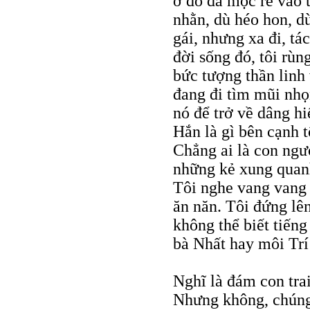
ở đó đã mọc rễ vào t
nhằn, dù héo hon, d
gái, nhưng xa đi, tá
đời sống đó, tôi rùn
bức tượng thần linh 
đang đi tìm mũi nhọ
nó để trở về dâng hi
Hắn là gì bên cạnh 
Chẳng ai là con ngư
những kẻ xung quanh
Tôi nghe vang vang 
ăn năn. Tôi đứng lên
không thể biết tiến
bà Nhất hay môi Trí
Nghĩ là đám con trai
Nhưng không, chúng 