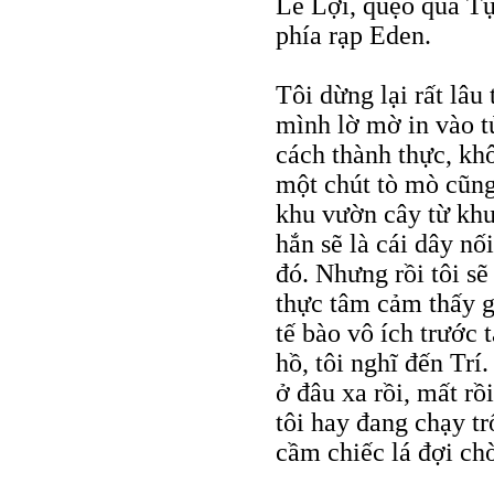
Lê Lợi, quẹo qua Tự
phía rạp Eden.
Tôi dừng lại rất lâu
mình lờ mờ in vào t
cách thành thực, kh
một chút tò mò cũn
khu vườn cây từ khu
hắn sẽ là cái dây nố
đó. Nhưng rồi tôi sẽ
thực tâm cảm thấy g
tế bào vô ích trước 
hồ, tôi nghĩ đến Trí.
ở đâu xa rồi, mất rồ
tôi hay đang chạy tr
cầm chiếc lá đợi ch