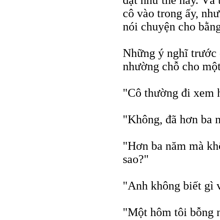
đặt như thế này. Và 
cô vào trong ấy, nh
nói chuyện cho bằng
Những ý nghĩ trước đ
nhường chỗ cho một
"Cô thường đi xem 
"Không, đã hơn ba 
"Hơn ba năm mà khô
sao?"
"Anh không biết gì v
"Một hôm tôi bỗng n