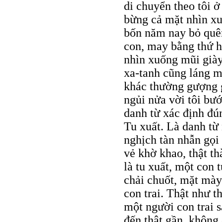
di chuyển theo tôi 
bừng cả mặt nhìn xu
bốn năm nay bỏ quên
con, may bằng thứ h
nhìn xuống mũi giày
xa-tanh cũng láng m
khác thường gượng g
ngủi nửa vời tôi bướ
danh từ xác định đún
Tu xuất. Là danh từ 
nghịch tàn nhẫn gọi
vẻ khờ khao, thật t
là tu xuất, một con 
chải chuốt, mặt mày
con trai. Thật như t
một người con trai 
đến thật gần, không 