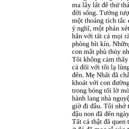
ma lây lất để thử t
đời sống. Tưởng tượ
một thoáng tích tắc
ý nghĩ, một phán xét
hẳn với tất cả mọi rà
phòng bít kín. Nhữn
con mắt phù thủy n
Tôi không cảm thấy g
cả đối với tôi lạ lù
đến. Mẹ Nhất đã chẳ
khoát với con đường
trong bóng tối lờ m
hành lang nhà nguyệ
giờ đi đâu. Tôi nhớ
đậu non đã đến ngà
Tất cả thật đã quen 