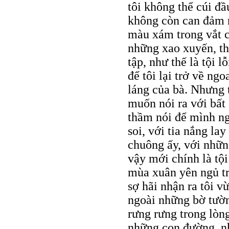
tôi không thể cúi đầ
không còn can đảm n
màu xám trong vắt c
những xao xuyến, th
tập, như thế là tội 
để tôi lại trở về ng
láng của bà. Nhưng t
muốn nói ra với bất
thầm nói để mình ng
soi, với tia nắng la
chuông ấy, với nhữn
vậy mới chính là tội
mùa xuân yên ngủ tr
sợ hãi nhận ra tôi 
ngoài những bờ tườn
rưng rưng trong lòn
những con đường, nh