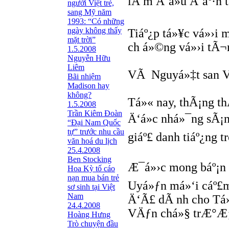
lÃ m Ä‘á»u Ä‘áº·n 
người Việt trẻ,
sang Mỹ năm
1993: “Có những
ngày không thấy
Tiáº¿p tá»¥c vá»›i
mặt trời”
ch á»©ng vá»›i tÃ¬n
1.5.2008
Nguyễn Hữu
Liêm
VÃ Nguyá»‡t san V
Bãi nhiệm
Madison hay
không?
Tá»« nay, thÃ¡ng th
1.5.2008
Trần Kiêm Đoàn
Ä‘á»c nhá»¯ng sÃ¡n
“Đại Nam Quốc
tự” trước nhu cầu
giáº£ danh tiáº¿ng 
văn hoá du lịch
25.4.2008
Ben Stocking
Æ¯á»›c mong báº¡n 
Hoa Kỳ tố cáo
nạn mua bán trẻ
Uyá»ƒn má»‘i cáº£
sơ sinh tại Việt
Nam
Ä‘Ã£ dÃ nh cho Tá»
24.4.2008
VÄƒn chá»§ trÆ°Æ¡
Hoàng Hưng
Trò chuyện đầu