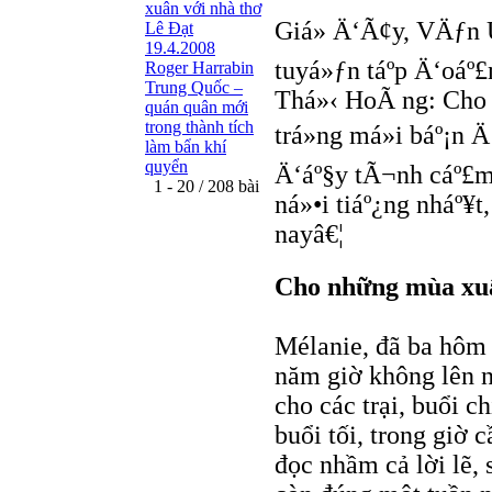
xuân với nhà thơ
Giá» Ä‘Ã¢y, VÄƒn U
Lê Đạt
19.4.2008
tuyá»ƒn táº­p Ä‘oá
Roger Harrabin
Trung Quốc –
Thá»‹ HoÃ ng: Cho
quán quân mới
trong thành tích
trá»ng má»i báº¡n Ä
làm bẩn khí
quyển
Ä‘áº§y tÃ¬nh cáº£
1 - 20 / 208 bài
ná»•i tiáº¿ng nháº¥t
nayâ€¦
Cho những mùa xu
Mélanie, đã ba hôm 
năm giờ không lên n
cho các trại, buổi c
buổi tối, trong giờ 
đọc nhầm cả lời lẽ, 