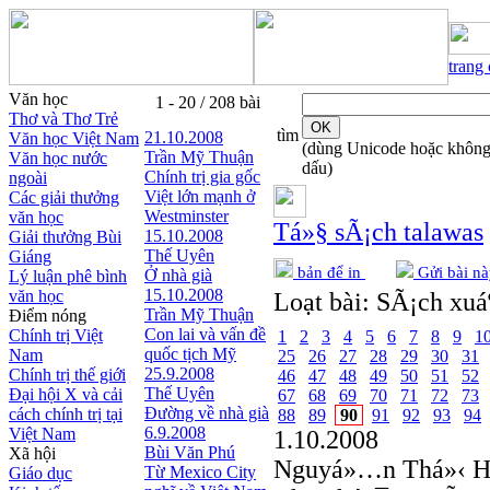
trang
Văn học
1 - 20 / 208 bài
Thơ và Thơ Trẻ
tìm
21.10.2008
Văn học Việt Nam
(dùng Unicode hoặc khôn
Trần Mỹ Thuận
Văn học nước
dấu)
Chính trị gia gốc
ngoài
Việt lớn mạnh ở
Các giải thưởng
Westminster
văn học
Tá»§ sÃ¡ch talawas
15.10.2008
Giải thưởng Bùi
Thế Uyên
Giáng
bản để in
Gửi bài nà
Ở nhà già
Lý luận phê bình
15.10.2008
văn học
Loạt bài:
SÃ¡ch xuáº
Trần Mỹ Thuận
Điểm nóng
Con lai và vấn đề
Chính trị Việt
1
2
3
4
5
6
7
8
9
1
quốc tịch Mỹ
Nam
25
26
27
28
29
30
31
25.9.2008
Chính trị thế giới
46
47
48
49
50
51
52
Thế Uyên
Đại hội X và cải
67
68
69
70
71
72
73
Đường về nhà già
cách chính trị tại
88
89
90
91
92
93
94
6.9.2008
Việt Nam
1.10.2008
Bùi Văn Phú
Xã hội
Nguyá»…n Thá»‹ H
Từ Mexico City
Giáo dục