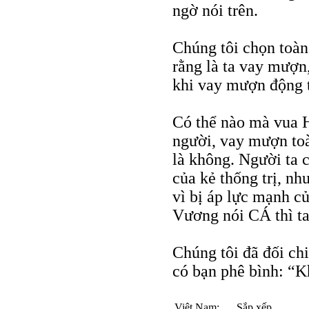
ngờ nói trên.
Chúng tôi chọn toàn 
rằng là ta vay mượn,
khi vay mượn động 
Có thể nào mà vua 
người, vay mượn t
là không. Người ta c
của kẻ thống trị, n
vì bị áp lực mạnh 
Vương nói CÁ thì ta 
Chúng tôi đã đối chi
có bạn phê bình: “K
Việt Nam:
Sắp xếp