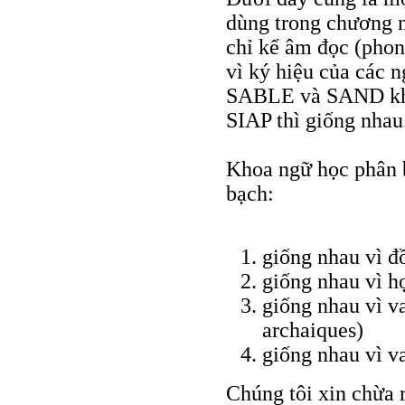
dùng trong chương n
chỉ kể âm đọc (pho
vì ký hiệu của các 
SABLE và SAND khá
SIAP thì giống nhau
Khoa ngữ học phân b
bạch:
giống nhau vì đ
giống nhau vì h
giống nhau vì v
archaiques)
giống nhau vì v
Chúng tôi xin chừa r