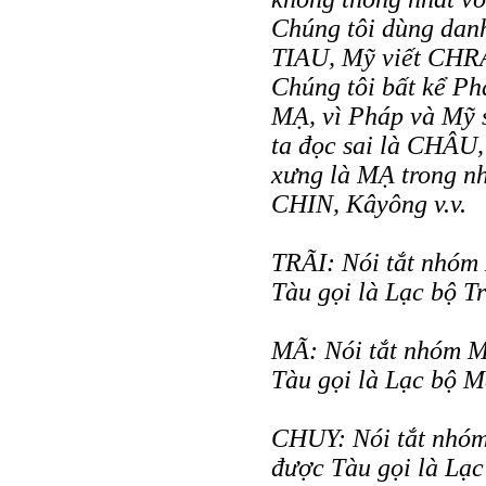
Chúng tôi dùng danh
TIAU, Mỹ viết CHRA
Chúng tôi bất kể P
MẠ, vì Pháp và Mỹ s
ta đọc sai là CHÂU,
xưng là MẠ trong n
CHIN, Kâyông v.v.
TRÃI: Nói tắt nhóm
Tàu gọi là Lạc bộ Tr
MÃ: Nói tắt nhóm M
Tàu gọi là Lạc bộ M
CHUY: Nói tắt nhóm
được Tàu gọi là Lạc