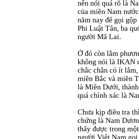
nên nói quá rõ là N
của miền Nam nước V
năm nay để gọi gộp
Phi Luật Tân, ba qu
người Mã Lai.
Ở đó còn lắm phương
không nói là IKAN c
chắc chắn có ít lắm
miền Bắc và miền Tr
là Miền Dưới, thành
quá chính xác là N
Chưa kịp điều tra t
chứng là Nam Dương
thấy được trong một
người Việt Nam gọi