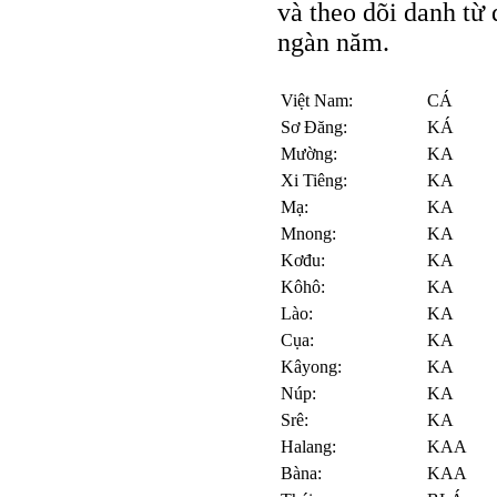
và theo dõi danh từ 
ngàn năm.
Việt Nam:
CÁ
Sơ Đăng:
KÁ
Mường:
KA
Xi Tiêng:
KA
Mạ:
KA
Mnong:
KA
Kơđu:
KA
Kôhô:
KA
Lào:
KA
Cụa:
KA
Kâyong:
KA
Núp:
KA
Srê:
KA
Halang:
KAA
Bàna:
KAA