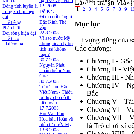
nghĩ về Việt Nam
Kinh tế
Lá»™t tráº§n Viá»‡
1.9.2008
Đồng tính luyến ái
1
2
3
4
5
6
7
8
9
1
Đỗ Kh.
trong xã hội hiện
Đêm cuối cùng ở
đại
Bắc Kinh Thế
Thế hệ @
Mục lục
vận
Pháp luật
22.8.2008
Đời sống hiện đại
Vì sao nước Mỹ
Thể thao
Tự vựng riêng của s
không quản lý hộ
talaFemina
Các chương:
tịch mà không
loạn?
30.7.2008
Chương I - Gốc 
Nguyễn Phát
Chương II - Việ
Thám hiểm Nam
Cực
Chương III - Nh
30.7.2008
Chương IV – Ng
Trần Thục Hân
Việt Nam - Thiếu
Bắc
tư duy cho đô thị
Chương V – Tài
kiểu mẫu
17.7.2008
Chương VI – Vu
Bùi Văn Phú
Chương VII – Mì
Hoa hậu Hoàn vũ
nhìn từ nước Mỹ
là Trò chơi xí c
13.6.2008
Chương VIII – C