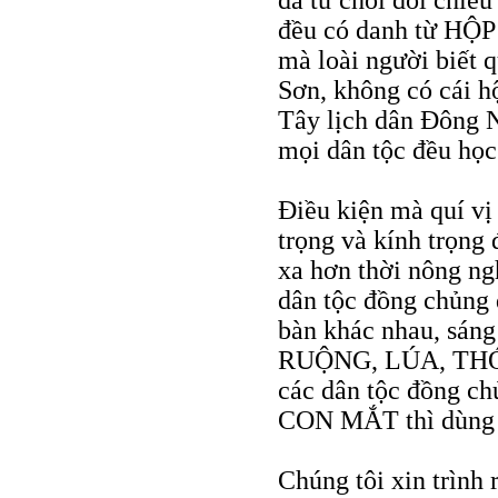
đã từ chối đối chi
đều có danh từ HỘP 
mà loài người biết q
Sơn, không có cái hộ
Tây lịch dân Đông N
mọi dân tộc đều họ
Điều kiện mà quí vị
trọng và kính trọng 
xa hơn thời nông ngh
dân tộc đồng chủng đ
bàn khác nhau, sáng
RUỘNG, LÚA, THÓC,
các dân tộc đồng c
CON MẮT thì dùng 
Chúng tôi xin trình 