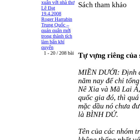
xuân với nhà thơ
Sách tham khảo
Lê Đạt
19.4.2008
Roger Harrabin
Trung Quốc –
quán quân mới
trong thành tích
làm bẩn khí
quyển
1 - 20 / 208 bài
Tự vựng riêng của 
MIỀN DƯỚI: Định da
năm nay để chỉ tổng
Nê Xia và Mã Lai Á,
quốc gia đó, thì qu
mặc dầu nó chưa đượ
là BÌNH DỨ.
Tên của các nhóm t
không thống nhất vớ