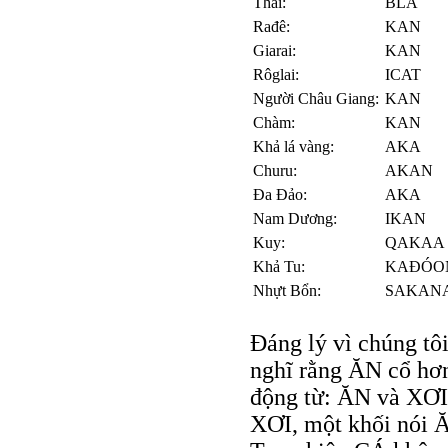
Thái:
BLÁ
Rađê:
KAN
Giarai:
KAN
Rôglai:
ICAT
Người Châu Giang:
KAN
Chàm:
KAN
Khả lá vàng:
AKA
Churu:
AKAN
Đa Đảo:
AKA
Nam Dương:
IKAN
Kuy:
QAKAA
Khả Tu:
KAĐÓO
Nhựt Bổn:
SAKAN
Đáng lý vì chúng tô
nghĩ rằng ĂN cổ hơ
động từ: ĂN và XƠI,
XƠI, một khối nói Ă