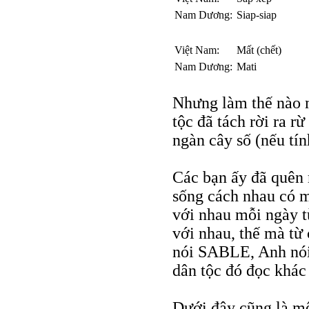
Nam Dương:
Siap-siap
Việt Nam:
Mất (chết)
Nam Dương:
Mati
Nhưng làm thế nào 
tộc đã tách rời ra r
ngàn cây số (nếu tín
Các bạn ấy đã quên 
sống cách nhau có m
với nhau mỗi ngày t
với nhau, thế mà t
nói SABLE, Anh nói
dân tộc đó đọc khác
Dưới đây cũng là mộ