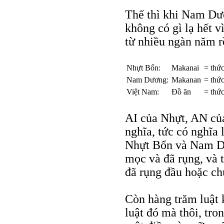
Thế thì khi Nam Dư
không có gì lạ hết v
từ nhiều ngàn năm r
Nhựt Bổn:
Makanai
= thức
Nam Dương:
Makanan
= thức
Việt Nam:
Đồ ăn
= thức
AI của Nhựt, AN c
nghĩa, tức có nghĩ
Nhựt Bổn và Nam Dư
mọc và đã rụng, và t
đã rụng đầu hoặc c
Còn hàng trăm luật 
luật đó mà thôi, tr