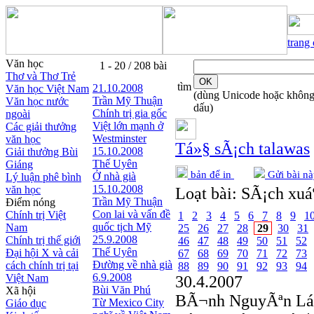
trang
Văn học
1 - 20 / 208 bài
Thơ và Thơ Trẻ
tìm
21.10.2008
Văn học Việt Nam
(dùng Unicode hoặc khôn
Trần Mỹ Thuận
Văn học nước
dấu)
Chính trị gia gốc
ngoài
Việt lớn mạnh ở
Các giải thưởng
Westminster
văn học
Tá»§ sÃ¡ch talawas
15.10.2008
Giải thưởng Bùi
Thế Uyên
Giáng
bản để in
Gửi bài nà
Ở nhà già
Lý luận phê bình
15.10.2008
văn học
Loạt bài:
SÃ¡ch xuáº
Trần Mỹ Thuận
Điểm nóng
Con lai và vấn đề
Chính trị Việt
1
2
3
4
5
6
7
8
9
1
quốc tịch Mỹ
Nam
25
26
27
28
29
30
31
25.9.2008
Chính trị thế giới
46
47
48
49
50
51
52
Thế Uyên
Đại hội X và cải
67
68
69
70
71
72
73
Đường về nhà già
cách chính trị tại
88
89
90
91
92
93
94
6.9.2008
Việt Nam
30.4.2007
Bùi Văn Phú
Xã hội
BÃ¬nh NguyÃªn L
Từ Mexico City
Giáo dục