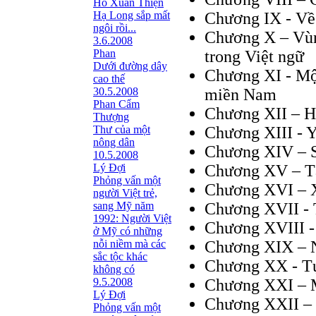
Hồ Xuân Thiện
Hạ Long sắp mất
Chương IX - Về 
ngôi rồi...
Chương X – Vùn
3.6.2008
Phan
trong Việt ngữ
Dưới đường dây
Chương XI - Mộ
cao thế
30.5.2008
miền Nam
Phan Cẩm
Chương XII – Ho
Thượng
Thư của một
Chương XIII - Y
nông dân
Chương XIV – S
10.5.2008
Lý Đợi
Chương XV – Tà
Phỏng vấn một
Chương XVI – X
người Việt trẻ,
sang Mỹ năm
Chương XVII - 
1992: Người Việt
Chương XVIII -
ở Mỹ có những
nỗi niềm mà các
Chương XIX – N
sắc tộc khác
Chương XX - Tự
không có
9.5.2008
Chương XXI – M
Lý Đợi
Chương XXII – 
Phỏng vấn một