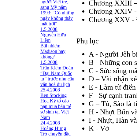
người Việt trẻ,
Chương XXIII –
sang Mỹ năm
Chương XXIV - 
1993: “Có những
ngày không thấy
Chương XXV - Đ
mặt trời”
1.5.2008
Nguyễn Hữu
Phụ lục
Liêm
Bãi nhiệm
Madison hay
A - Người Jêh b
không?
B - Những con 
1.5.2008
Trần Kiêm Đoàn
C - Sức sống mã
“Đại Nam Quốc
D – Vài nhận xé
tự” trước nhu cầu
văn hoá du lịch
E - Làm từ điển
25.4.2008
F - Sự cạnh tran
Ben Stocking
Hoa Kỳ tố cáo
G – Tù, Sào là 
nạn mua bán trẻ
H - Nhựt Bổn v
sơ sinh tại Việt
Nam
I - Nhựt, Hàn v
24.4.2008
K - Vớ
Hoàng Hưng
Trò chuyện đầu