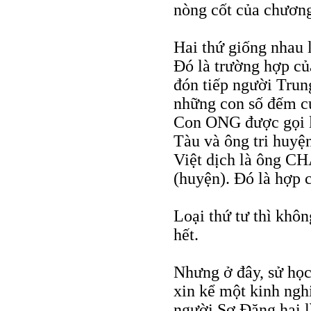
nòng cốt của chương
Hai thứ giống nhau l
Đó là trường hợp c
đón tiếp người Trun
những con số đếm củ
Con ONG được gọi 
Tàu và ông tri huy
Việt dịch là ông C
(huyện). Đó là hợp 
Loại thứ tư thì khô
hết.
Nhưng ở đây, sử học
xin kể một kinh ngh
người Sơ Đăng hai l