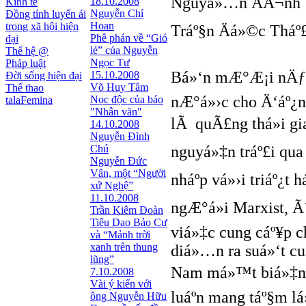
Nguyá»…n ÄÃ¬nh 
18.10.2008
Kinh tế
Nguyễn Chí
Đồng tính luyến ái
Hoan
trong xã hội hiện
Tráº§n Äá»©c Tháº£
Phê phán về “Gió
đại
lẻ” của Nguyễn
Thế hệ @
Ngọc Tư
Pháp luật
Bá»‘n mÆ°Æ¡i nÄƒm 
15.10.2008
Đời sống hiện đại
Võ Huy Tâm
Thể thao
nÆ°á»›c cho Ä‘áº¿n 
Nọc độc của báo
talaFemina
"Nhân văn"
lÃ quÃ£ng thá»i g
14.10.2008
Nguyễn Đình
Chú
nguyá»‡n tráº£i qu
Nguyễn Đức
Vân, một “Người
nháº­p vá»›i triáº¿
xứ Nghệ”
11.10.2008
ngÆ°á»i Marxist, 
Trần Kiêm Đoàn
Tiêu Dao Bảo Cự
viá»‡c cung cáº¥p 
và “Mảnh trời
xanh trên thung
diá»…n ra suá»‘t cu
lũng”
Nam má»™t biá»‡n m
7.10.2008
Vài ý kiến với
luáº­n mang táº§m lá
ông Nguyễn Hữu