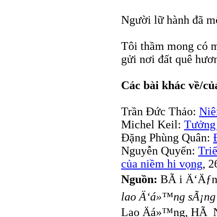
Người lữ hành đã mộ
Tôi thầm mong có m
gửi nơi đất quê hươ
Các bài khác về/củ
Trần Đức Thảo:
Niê
Michel Keil:
Tưởng
Đặng Phùng Quân:
Nguyễn Quyến:
Tri
của niềm hi vọng
, 2
Nguồn:
BÃ i Ä‘Äƒn
lao Ä‘á»™ng sÃ¡ng 
Lao Äá»™ng, HÃ 