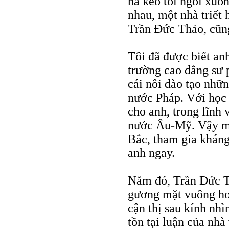
hả kéo tôi ngồi xuốn
nhau, một nhà triết 
Trần Đức Thảo, cũn
Tôi đã được biết anh
trường cao đẳng sư 
cái nôi đào tạo nhữ
nước Pháp. Với học
cho anh, trong lĩnh
nước Âu-Mỹ. Vậy mà 
Bắc, tham gia kháng
anh ngay.
Năm đó, Trần Đức Th
gương mặt vuông hơi
cận thị sau kính nhì
tồn tại luận của nhà