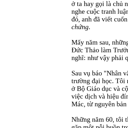
ở ta hay gọi là chủ 
nghe cuộc tranh luận
đó, anh đã viết cuố
chứng
.
Mấy năm sau, những 
Đức Thảo làm Trưởn
nghĩ: như vậy phải 
Sau vụ báo "Nhân vă
trường đại học. Tôi
ở Bộ Giáo dục và cộ
việc dịch và hiệu đ
Mác, từ nguyên bản 
Những năm 60, tôi t
gặp một nỗi buồn tr