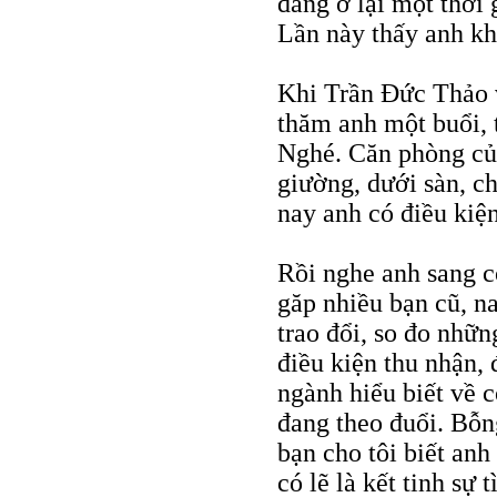
đang ở lại một thời 
Lần này thấy anh kh
Khi Trần Đức Thảo 
thăm anh một buổi, 
Nghé. Căn phòng của 
giường, dưới sàn, c
nay anh có điều kiện
Rồi nghe anh sang c
găp nhiều bạn cũ, n
trao đổi, so đo nhữn
điều kiện thu nhận,
ngành hiểu biết về 
đang theo đuổi. Bỗn
bạn cho tôi biết an
có lẽ là kết tinh sự