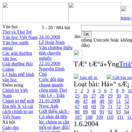
trang
Văn học
1 - 20 / 884 bài
Thơ và Thơ Trẻ
tìm
24.10.2008
Văn học Việt Nam
(dùng Unicode hoặc khôn
Lê Hoài Nam
Văn học nước
dấu)
Văn chương thiếu
ngoài
tính chuyên
Các giải thưởng
nghiệp
văn học
TÆ° tÆ°á»Ÿng
Triá
22.10.2008
Giải thưởng Bùi
Nguyễn Đình
Giáng
Chú
Lý luận phê bình
bản để in
Gửi bài nà
Cuộc đối đáp
văn học
Loạt bài:
Há»“ sÆ¡ 
chung quanh
Điểm nóng
công trình Thơ
Chính trị Việt
1
2
3
4
5
6
7
8
9
1
văn Lý - Trần
Nam
25
26
27
28
29
30
31
21.10.2008
Chính trị thế giới
46
47
48
49
50
51
52
Ngọc Anh
Đại hội X và cải
67
68
69
70
71
72
73
Giới thiệu sách -
cách chính trị tại
88
89
90
91
92
93
94
Có phải đã đến
Việt Nam
107
108
109
110
111
11
lúc chúng ta cần
Xã hội
1.6.2004
một sự thay đổi?
Giáo dục