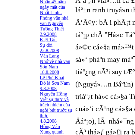
Ä‘áº¿n viá»…n cáº£
Nhân 45 năm
ngày mất của
láº±n ranh truyá»n
Nhất Linh -
Phỏng vấn nhà
Ä‘Ã¢y: bÃ i phÃ¡t n
văn Nguyễn
Tường Thiết
táº¡p chÃ­ "Há»c T
2.9.2008
Kiệt Tấn
Sự đời
á»©c cá»§a má»™t n
22.8.2008
Văn Lang
sá»‘ pháº­n may má
Nhớ về nhà văn
Sơn Nam
tiáº¿ng nÃ³i suy t
18.8.2008
Lê Phú Khải
(Nguyá»…n Báº£n) v
Đó là Sơn Nam
9.8.2008
Nguyên Hồng
triáº¿t há»c cá»§a
Viết sự thực và
trách nhiệm của
cuá»‘i cÃ¹ng cá»§a 
ngòi bút trước sự
thực
Äáº¡o), lÃ nhá»¯n
4.8.2008
Hồng Vân
cÃ³ thá»ƒ gá»£i ra
Xung quanh