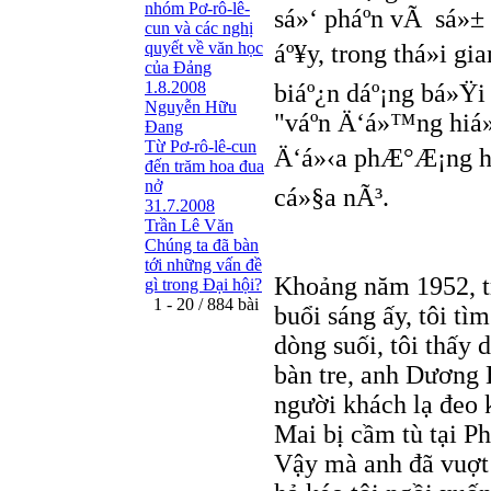
nhóm Pơ-rô-lê-
sá»‘ pháº­n vÃ sá»±
cun và các nghị
quyết về văn học
áº¥y, trong thá»i 
của Đảng
1.8.2008
biáº¿n dáº¡ng bá»Ÿi
Nguyễn Hữu
"váº­n Ä‘á»™ng hiá»
Đang
Từ Pơ-rô-lê-cun
Ä‘á»‹a phÆ°Æ¡ng hoÃ
đến trăm hoa đua
nở
cá»§a nÃ³.
31.7.2008
Trần Lê Văn
Chúng ta đã bàn
tới những vấn đề
Khoảng năm 1952, tr
gì trong Đại hội?
1 - 20 / 884 bài
buổi sáng ấy, tôi tì
dòng suối, tôi thấy
bàn tre, anh Dương
người khách lạ đeo 
Mai bị cầm tù tại P
Vậy mà anh đã vuợt 