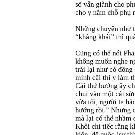
số vẫn giành cho phụ
cho y nằm chỗ phụ 
Những chuyện như th
“khảng khái” thì qu
Cũng có thể nói Phan
không muốn nghe ng
trái lại như có đồng
mình cãi thì y làm t
Cái thứ bướng ấy ch
chui vào một cái sừ
vừa tối, người ta b
hướng rồi.” Nhưng c
mà lại có thể nhầm 
Khôi chỉ tiếc rằng 
kiến, đế quốc (sự thậ