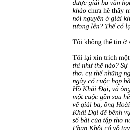
được giải ba văn họ
khảo
chưa hề thấy m
nói nguyên ở giải kh
tương lên? Thế có 
Tôi không thể tin ở 
Tôi lại xin trích m
thì như thế nào? Sự
thơ, cụ thể những n
ngày có cuộc họp bà
Hồ Khải Đại, và ôn
một cuộc gần sau hết
về giải ba, ông Hoà
Khải Đại để bênh vự
số bài của tập thơ 
Phan Khôi có vỗ tay