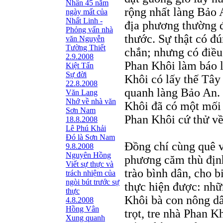
Nhân 45 năm
rộng nhất làng Bảo 
ngày mất của
Nhất Linh -
địa phương thường đ
Phỏng vấn nhà
thước. Sự thật có đ
văn Nguyễn
Tường Thiết
chắn; nhưng có điều
2.9.2008
Phan Khôi làm báo l
Kiệt Tấn
Sự đời
Khôi có lấy thế Tây
22.8.2008
quanh làng Bảo An.
Văn Lang
Nhớ về nhà văn
Khôi đã có một mối 
Sơn Nam
Phan Khôi cứ thử v
18.8.2008
Lê Phú Khải
Đó là Sơn Nam
Đồng chí cùng quê v
9.8.2008
Nguyên Hồng
phương căm thù địn
Viết sự thực và
trào bình dân, cho 
trách nhiệm của
ngòi bút trước sự
thực hiện được: nhữ
thực
Khôi bà con nông dâ
4.8.2008
Hồng Vân
trọt, tre nhà Phan 
Xung quanh