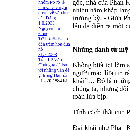
gốc, nhà của Phan K
nhóm Pơ-rô-lê-
cun và các nghị
nhiêu hầm khắp làng
quyết về văn học
trường kỳ. - Giữa P
của Đảng
1.8.2008
lâu đã diễn ra một c
Nguyễn Hữu
Đang
Từ Pơ-rô-lê-cun
đến trăm hoa đua
Những danh từ mỹ 
nở
31.7.2008
Trần Lê Văn
Không biết tại làm 
Chúng ta đã bàn
tới những vấn đề
người mắc lừa tin rằ
gì trong Đại hội?
khái”… Đó là những 
1 - 20 / 884 bài
chúng ta, nhưng đối
toàn lừa bịp.
Tính cách thật của P
Đại khái như Phan 