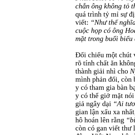
chắn ông không tỏ t
quá trình tỷ mỉ sự đ
viết:
“Như thế nghĩa
cuộc họp có ông Ho
mặt trong buổi biểu
Đối chiếu một chút v
rõ tính chất ăn khô
thành giải nhì cho
N
mình phản đối, còn b
y có tham gia bàn b
y có thể giở mặt nó
giả ngây dại
“Ai tươ
gian lận xấu xa nhấ
hô hoán lên rằng
“b
còn có gan viết thư