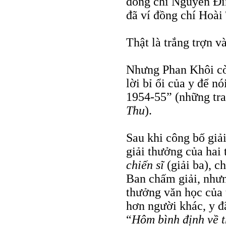
đồng chí Nguyễn Đìn
đã ví đồng chí Hoà
Thật là trắng trợn v
Nhưng Phan Khôi còn
lời bỉ ổi của y để n
1954-55” (những tra
Thu
).
Sau khi công bố giả
giải thưởng của hai
chiến sĩ
(giải ba), c
Ban chấm giải, nhưn
thưởng văn học của t
hơn người khác, y đã
“
Hôm bình định về t