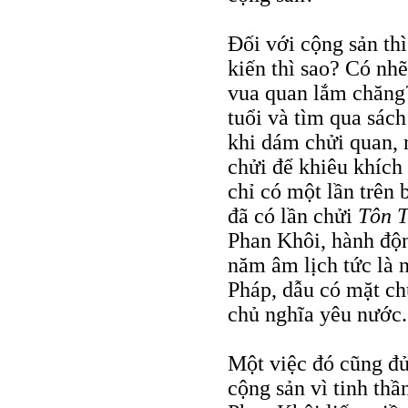
Đối với cộng sản thì
kiến thì sao? Có nh
vua quan lắm chăng?
tuổi và tìm qua sác
khi dám chửi quan, 
chửi để khiêu khích
chỉ có một lần trên
đã có lần chửi
Tôn T
Phan Khôi, hành độ
năm âm lịch tức là 
Pháp, dẫu có mặt ch
chủ nghĩa yêu nước.
Một việc đó cũng đủ
cộng sản vì tinh thầ