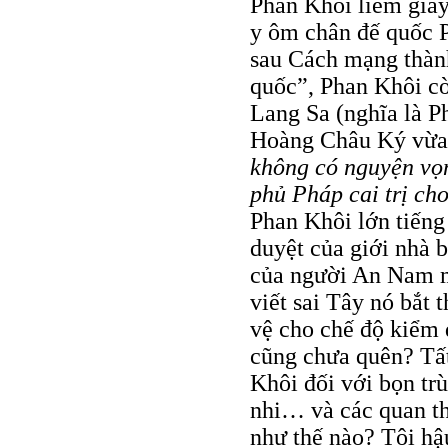
Phan Khôi liếm giầy
y ôm chân đế quốc P
sau Cách mạng thàn
quốc”, Phan Khôi cò
Lang Sa (nghĩa là P
Hoàng Châu Ký vừa 
không có nguyện vọ
phủ Pháp cai trị cho
Phan Khôi lớn tiếng
duyệt của giới nhà b
của người An Nam m
viết sai Tây nó bắt 
vệ cho chế độ kiểm 
cũng chưa quên? Tất
Khôi đối với bọn tr
nhi… và các quan th
như thế nào? Tôi hậ