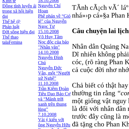
18.10.2008
Kinh tế
Nguyễn Chí
Đồng tính luyến ái
TÃ­nh cÃ¡ch vÃ´ lá
Hoan
trong xã hội hiện
nhá»›p cá»§a Phan 
Phê phán về “Gió
đại
lẻ” của Nguyễn
Thế hệ @
Ngọc Tư
Pháp luật
Câu chuyện lai lịch
15.10.2008
Đời sống hiện đại
Võ Huy Tâm
Thể thao
Nọc độc của báo
talaFemina
Nhân dân Quảng Na
"Nhân văn"
14.10.2008
Dĩ nhiên không phải
Nguyễn Đình
cóc, (rõ ràng Phan K
Chú
Nguyễn Đức
cả cuộc đời nhơ nhớ
Vân, một “Người
xứ Nghệ”
11.10.2008
Chả biết có thật h
Trần Kiêm Đoàn
thường tin rằng
“co
Tiêu Dao Bảo Cự
và “Mảnh trời
một giống vật nguy
xanh trên thung
là đối với nhân dâ
lũng”
7.10.2008
trước đây cũng là m
Vài ý kiến với
đã tặng cho Phan Khô
ông Nguyễn Hữu