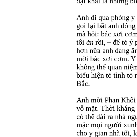
đại khái là những bi
Anh đi qua phòng y 
gọi lại bắt anh đóng
mà hỏi: bác xơi cơm 
tôi
ăn
rồi, – để tỏ ý
hơn nữa anh đang ăn
mời bác xơi cơm. Y 
không thể quan niệm
biểu hiện tỏ tình tỏ
Bắc.
Anh mời Phan Khôi ă
vỗ mặt. Thời kháng c
có thể đái ra nhà ng
mặc mọi người xunh 
cho y gian nhà tốt,