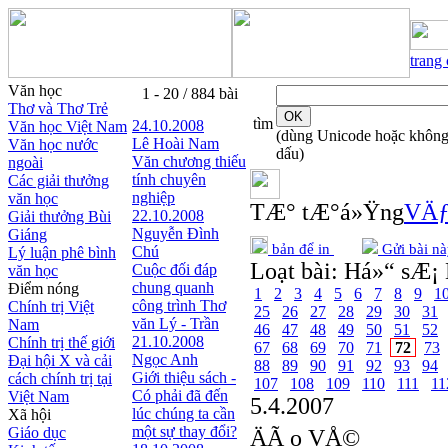
trang
Văn học
1 - 20 / 884 bài
Thơ và Thơ Trẻ
tìm
24.10.2008
Văn học Việt Nam
(dùng Unicode hoặc khôn
Lê Hoài Nam
Văn học nước
dấu)
Văn chương thiếu
ngoài
tính chuyên
Các giải thưởng
nghiệp
văn học
TÆ° tÆ°á»Ÿng
VÄƒ
22.10.2008
Giải thưởng Bùi
Nguyễn Đình
Giáng
bản để in
Gửi bài nà
Chú
Lý luận phê bình
Loạt bài:
Há»“ sÆ¡ 
Cuộc đối đáp
văn học
chung quanh
Điểm nóng
1
2
3
4
5
6
7
8
9
1
công trình Thơ
Chính trị Việt
25
26
27
28
29
30
31
văn Lý - Trần
Nam
46
47
48
49
50
51
52
21.10.2008
Chính trị thế giới
67
68
69
70
71
72
73
Ngọc Anh
Đại hội X và cải
88
89
90
91
92
93
94
Giới thiệu sách -
cách chính trị tại
107
108
109
110
111
11
Có phải đã đến
Việt Nam
5.4.2007
lúc chúng ta cần
Xã hội
một sự thay đổi?
Giáo dục
ÄÃ o VÅ©