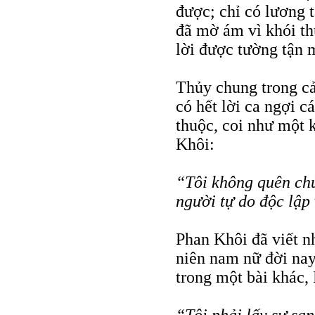
được; chỉ có lương 
đã mờ ám vì khói th
lời được tường tận m
Thủy chung trong cả
có hết lời ca ngợi c
thuộc, coi như một k
Khôi:
“Tôi không quên chú
người tự do độc lập 
Phan Khôi đã viết n
niên nam nữ đời na
trong một bài khác,
“Tôi phải lấy sự sa