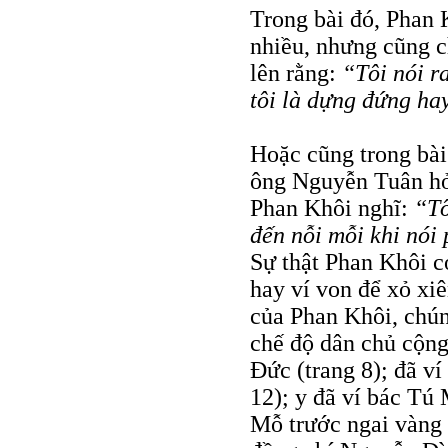
Trong bài đó, Phan 
nhiều, nhưng cũng ch
lên rằng:
“Tôi nói r
tôi là dựng đứng ha
Hoặc cũng trong bài
ông Nguyễn Tuân hỏi
Phan Khôi nghĩ:
“Tô
đến nỗi mỗi khi nói 
Sự thật Phan Khôi c
hay ví von để xỏ xiê
của Phan Khôi, chún
chế độ dân chủ cộng
Đức (trang 8); đã ví
12); y đã ví bác T
Mỗ trước ngai vàng ở