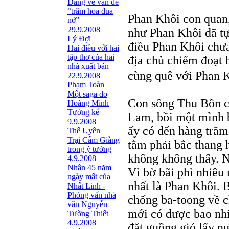
Đang về vấn đề
“trăm hoa đua
Phan Khôi con quan,
nở”
29.9.2008
như Phan Khôi đã tự
Lý Đợi
điều Phan Khôi chưa
Hai điều với hai
tập thơ của hai
địa chủ chiếm đoạt
nhà xuất bản
cùng quê với Phan 
22.9.2008
Phạm Toàn
Một saga do
Con sông Thu Bồn c
Hoàng Minh
Tường kể
Lam, bồi một mình b
9.9.2008
ấy có đến hàng trăm
Thế Uyên
Trại Cẩm Giàng
tằm phải bắc thang h
trong ý tưởng
không không thấy. N
4.9.2008
Nhân 45 năm
Vì bờ bãi phì nhiêu
ngày mất của
nhất là Phan Khôi. B
Nhất Linh -
Phỏng vấn nhà
chống ba-toong về c
văn Nguyễn
mới có được bao nhi
Tường Thiết
4.9.2008
đặt guồng gió lấy n