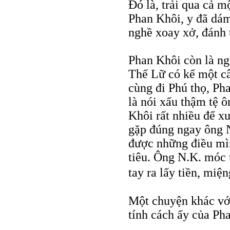
Đó là, trải qua cả m
Phan Khôi, y đã dám
nghề xoay xở, đánh 
Phan Khôi còn là ng
Thế Lữ có kể một c
cùng đi Phú thọ, Ph
là nói xấu thậm tệ 
Khôi rất nhiều để xu
gặp đúng ngay ông N
được những điều mìn
tiêu. Ông N.K. móc 
tay ra lấy tiền, miệ
Một chuyện khác vớ
tính cách ấy của Ph