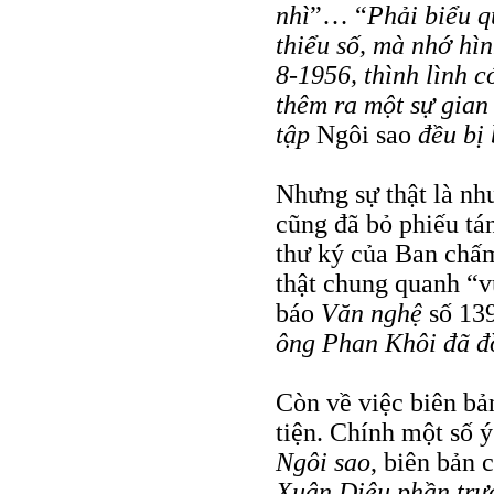
nhì
”… “
Phải biểu 
thiểu số, mà nhớ hìn
8-1956, thình lình c
thêm ra một sự gian 
tập
Ngôi sao
đều bị 
Nhưng sự thật là nh
cũng đã bỏ phiếu tá
thư ký của Ban chấm 
thật chung quanh “v
báo
Văn nghệ
số 139
ông Phan Khôi đã đ
Còn về việc biên bản
tiện. Chính một số 
Ngôi sao
, biên bản 
Xuân Diệu phần tr