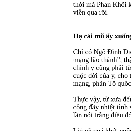
thời mà Phan Khôi 
viễn qua rồi.
Hạ cái mũ ấy xuốn
Chỉ có Ngô Đình Di
mạng lão thành”, th
chính y cũng phải t
cuộc đời của y, cho 
mạng, phản Tổ quốc
Thực vậy, từ xưa đế
cộng đầy nhiệt tình
lần nói trắng điều 
Lùi về quá khứ, cuộ