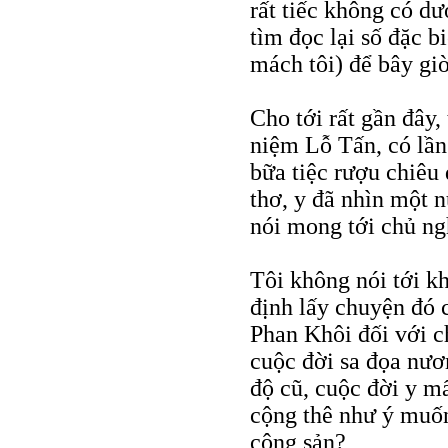
rất tiếc không có dư
tìm đọc lại số đặc 
mách tôi) để bây gi
Cho tới rất gần đây
niệm Lỗ Tấn, có lần
bữa tiệc rượu chiêu
thơ, y đã nhìn một 
nói mong tới chủ ng
Tôi không nói tới kh
định lấy chuyện đó
Phan Khôi đối với c
cuộc đời sa đọa nươ
độ cũ, cuộc đời y m
cộng thê như ý muốn
cộng sản?