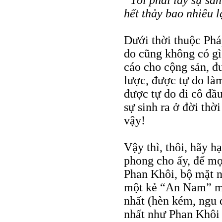
hết thảy bao nhiêu l
Dưới thời thuộc Phá
do cũng không có gì 
cáo cho cộng sản, đ
lược, được tự do là
được tự do đi cô đầ
sự sinh ra ở đời th
vậy!
Vậy thì, thôi, hãy 
phong cho ấy, để mọi
Phan Khôi, bộ mặt 
một kẻ “An Nam” miệ
nhất (hèn kém, ngu 
nhất như Phan Khôi