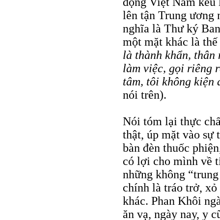
động Việt Nam kêu l
lên tận Trung ương 
nghĩa là Thư ký Ban
một mặt khác là th
là thành khẩn, thân 
làm việc, gọi riêng 
tâm, tôi không kiện
nói trên).
Nói tóm lại thực ch
thật, úp mặt vào sự
bàn đèn thuốc phiện,
có lợi cho mình về 
những không “trung
chính là tráo trở, x
khác. Phan Khôi ng
ăn vạ, ngày nay, y cũ