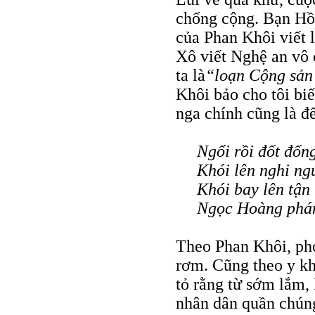
chống cộng. Bạn Hồn
của Phan Khôi viết 
Xô viết Nghệ an vô 
ta là
“loạn Cộng sản
Khôi bảo cho tôi bi
nga chính cũng là đ
Ngổi rồi đốt đốn
Khói lên nghi ng
Khói bay lên tận
Ngọc Hoàng phán
Theo Phan Khôi, ph
rơm. Cũng theo y kh
tỏ rằng từ sớm lắm,
nhân dân quần chúng,