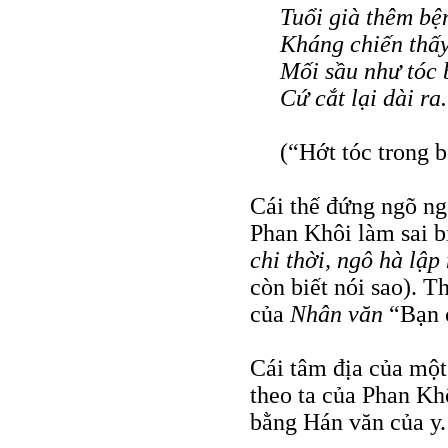
Tuổi già thêm bệ
Kháng chiến thấy
Mối sầu như tóc 
Cứ cắt lại dài ra.
(“Hớt tóc trong 
Cái thế đứng ngõ ngo
Phan Khôi làm sai bị
chi thời, ngô hà lập
còn biết nói sao). T
của
Nhân văn
“Bạn c
Cái tâm địa của một
theo ta của Phan Kh
bằng Hán văn của y.