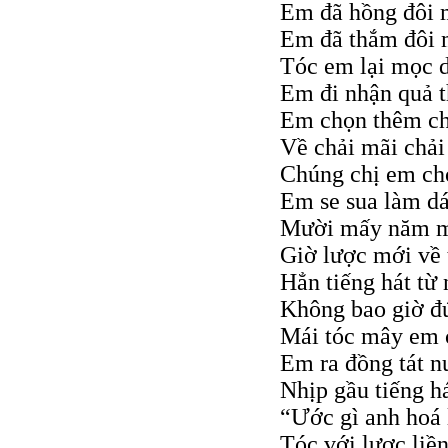
Em đã hồng đôi 
Em đã thắm đôi 
Tóc em lại mọc d
Em đi nhận quả 
Em chọn thêm ch
Về chải mãi chải
Chúng chị em ch
Em se sua làm d
Mười mấy năm m
Giờ lược mới về 
Hẳn tiếng hát từ
Không bao giờ đ
Mái tóc mây em 
Em ra đồng tát n
Nhịp gầu tiếng h
“Ước gì anh hoá 
Tóc với lược liền