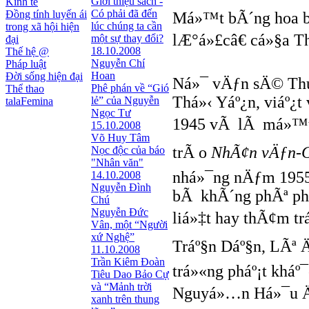
Giới thiệu sách -
Kinh tế
Có phải đã đến
Đồng tính luyến ái
Má»™t bÃ´ng hoa bá
lúc chúng ta cần
trong xã hội hiện
lÆ°á»£câ€ cá»§a T
một sự thay đổi?
đại
18.10.2008
Thế hệ @
Nguyễn Chí
Pháp luật
Hoan
Đời sống hiện đại
Ná»¯ vÄƒn sÄ© Thuá
Phê phán về “Gió
Thể thao
Thá»‹ Yáº¿n, viáº¿
lẻ” của Nguyễn
talaFemina
Ngọc Tư
1945 vÃ lÃ má»™t n
15.10.2008
Võ Huy Tâm
trÃ o
NhÃ¢n vÄƒn-G
Nọc độc của báo
"Nhân văn"
nhá»¯ng nÄƒm 1955
14.10.2008
Nguyễn Đình
bÃ khÃ´ng phÃª ph
Chú
Nguyễn Đức
liá»‡t hay thÃ¢m 
Vân, một “Người
xứ Nghệ”
Tráº§n Dáº§n, LÃª Ä
11.10.2008
Trần Kiêm Đoàn
trá»«ng pháº¡t kháº
Tiêu Dao Bảo Cự
và “Mảnh trời
Nguyá»…n Há»¯u Ä
xanh trên thung