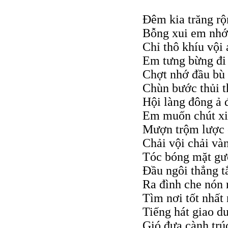
Đêm kia trăng rộ
Bỗng xui em nhớ 
Chỉ thô khíu vội
Em tưng bừng đi
Chợt nhớ đầu bù 
Chùn bước thủi t
Hội làng đông ả 
Em muốn chút xin
Mượn trộm lược 
Chải vội chải và
Tóc bóng mặt g
Đầu ngôi thẳng t
Ra đình che nón 
Tìm nơi tốt nhất
Tiếng hát giao d
Gió đưa cành trúc