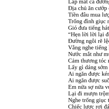
Lấp mất cả đườn
Địa chủ ăn cướp 
Tiền đâu mua lượ
Trống đình giục 
Gió đưa tiếng hát
“Hẹn lời lời lại đ
Đường ngôi rẽ lệ
Vẳng nghe tiếng 
Nước mắt như m
Cảm thương tóc r
Lấy gì dáng sớm 
Ai ngăn được ké
Ai ngăn được suố
Em nửa sợ nửa v
Lại đi mượn trộ
Nghe trống giục 
Chiếc lược rơi đ