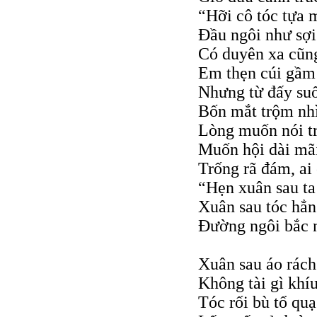
“Hỡi cô tóc tựa 
Đầu ngôi như sợ
Có duyên xa cũng
Em thẹn cúi gầm
Nhưng từ đấy suố
Bốn mắt trộm nh
Lòng muốn nói t
Muốn hội dài mã
Trống rã đám, ai 
“Hẹn xuân sau ta
Xuân sau tóc hẳ
Đường ngôi bắc n
Xuân sau áo rách
Không tài gì khí
Tóc rối bù tổ quạ