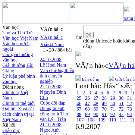
trang
Văn học
VÄƒn há»c
Thơ và Thơ Trẻ
VÄƒn há»c
tìm
Văn học Việt Nam
(dùng Unicode hoặc khôn
Văn học nước
Viá»‡t Nam
dấu)
ngoài
1 - 20 / 884 bài
Các giải thưởng
24.10.2008
văn học
VÄƒn há»c
VÄƒn há
Lê Hoài Nam
Giải thưởng Bùi
Văn chương thiếu
Giáng
tính chuyên
Lý luận phê bình
bản để in
Gửi bài nà
nghiệp
văn học
Loạt bài:
Há»“ sÆ¡ 
22.10.2008
Điểm nóng
Nguyễn Đình
Chính trị Việt
1
2
3
4
5
6
7
8
9
1
Chú
Nam
25
26
27
28
29
30
31
Cuộc đối đáp
Chính trị thế giới
46
47
48
49
50
51
52
chung quanh
Đại hội X và cải
67
68
69
70
71
72
73
công trình Thơ
cách chính trị tại
88
89
90
91
92
93
94
văn Lý - Trần
Việt Nam
107
108
109
110
111
11
21.10.2008
Xã hội
6.9.2007
Ngọc Anh
Giáo dục