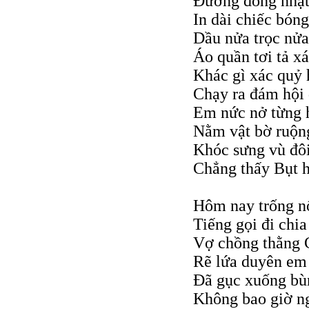
Đường đồng nhạt
In dài chiếc bóng
Dầu nửa trọc nửa
Áo quần tơi tả x
Khác gì xác quỷ
Chạy ra đám hội 
Em nức nở từng 
Nằm vật bờ ruộn
Khóc sưng vù đô
Chẳng thấy Bụt h
Hôm nay trống nổ
Tiếng gọi đi chia
Vợ chồng thằng 
Rẽ lứa duyên em
Đã gục xuống bù
Không bao giờ n