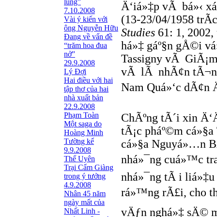
lũng”
Ä‘iá»‡p vÃ bá»‹ xá
7.10.2008
(13-23/04/1958 trÃ
Vài ý kiến với
ông Nguyễn Hữu
Studies
61: 1, 2002,
Đang về vấn đề
há»‡ gáº§n gÅ©i vá
“trăm hoa đua
nở”
Tassigny vÃ GiÃ¡m 
29.9.2008
vÃ lÃ nhÃ¢n tÃ¬nh 
Lý Đợi
Hai điều với hai
Nam Quá»‘c dÃ¢n Ä
tập thơ của hai
nhà xuất bản
22.9.2008
Phạm Toàn
ChÃºng tÃ´i xin Ä‘
Một saga do
tÃ¡c pháº©m cá»§a 
Hoàng Minh
Tường kể
cá»§a Nguyá»…n BÃ
9.9.2008
nhá»¯ng cuá»™c tran
Thế Uyên
Trại Cẩm Giàng
nhá»¯ng tÃ i liá»‡
trong ý tưởng
4.9.2008
rá»™ng rÃ£i, cho th
Nhân 45 năm
ngày mất của
vÄƒn nghá»‡ sÄ© mi
Nhất Linh -