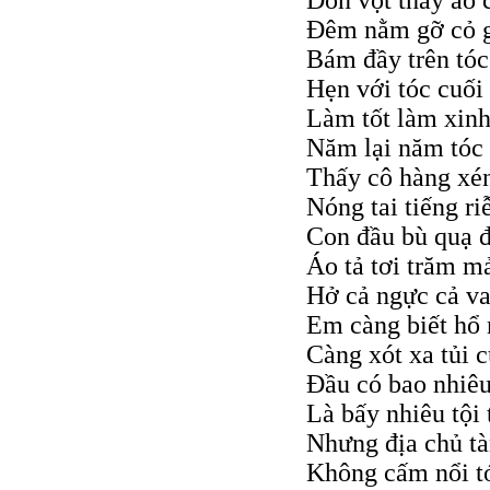
Đòn vọt thay áo
Đêm nằm gỡ cỏ 
Bám đầy trên tóc
Hẹn với tóc cuố
Làm tốt làm xin
Năm lại năm tóc
Thấy cô hàng xé
Nóng tai tiếng ri
Con đầu bù quạ 
Áo tả tơi trăm m
Hở cả ngực cả va
Em càng biết hổ
Càng xót xa tủi 
Đầu có bao nhiêu
Là bấy nhiêu tội 
Nhưng địa chủ tà
Không cấm nổi t