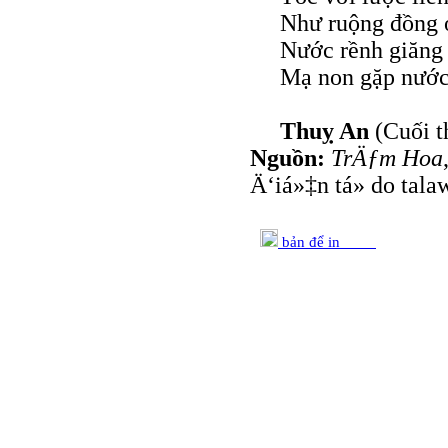
Như ruộng đồng ở
Nước rềnh giăng
Mạ non gặp nước 
Thuỵ An
(Cuối 
Nguồn:
TrÄƒm Hoa
Ä‘iá»‡n tá»­ do tala
bản để in