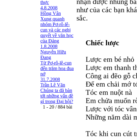
nhận được nhũng bài
thực
4.8.2008
như của các bạn kh
Hồng Vân
sắc.
Xung quanh
nhóm Pơ-rô-lê-
cun và các nghị
quyết về văn học
của Đảng
Chiếc lược
1.8.2008
Nguyễn Hữu
Đang
Lược em bé nhỏ
Từ Pơ-rô-lê-cun
Lược em thanh t
đến trăm hoa đua
nở
Công ai đẽo gỗ c
31.7.2008
Để em chải mớ tó
Trần Lê Văn
Chúng ta đã bàn
Tóc em nuột nà
tới những vấn đề
Em chửa muốn rờ
gì trong Đại hội?
1 - 20 / 884 bài
Lược với tóc vân 
Những năm dài m
Tóc khi cun cút t