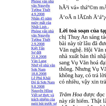
Phỏng vấn nhà
văn Nguyễn
hÃ²i vá» tháº©m m
Tường Thiết
4.9.2008
Ä‘oÃ n lÃ£nh Ä‘áº¡
Nhân 45 năm
ngày mất của
Nhất Linh -
Lời toà soạn của t
Phỏng vấn nhà
văn Nguyễn
chị Thuỵ An sáng tá
Tường Thiết
bài này từ lâu đã đ
2.9.2008
Kiệt Tấn
Văn nghệ. Hội Văn n
Sự đời
nhà xuất bản thì nh
22.8.2008
Văn Lang
sang Vụ Văn hoá đại
Nhớ về nhà văn
thông. Nhưng Vụ Văn
Sơn Nam
18.8.2008
không hay, có trả lờ
Lê Phú Khải
có nhiều, vậy xin trả 
Đó là Sơn Nam
9.8.2008
Nguyên Hồng
Trăm Hoa
được đọc “
Viết sự thực và
trách nhiệm của
này rất hiếm. Thật l
ngòi bút trước sự