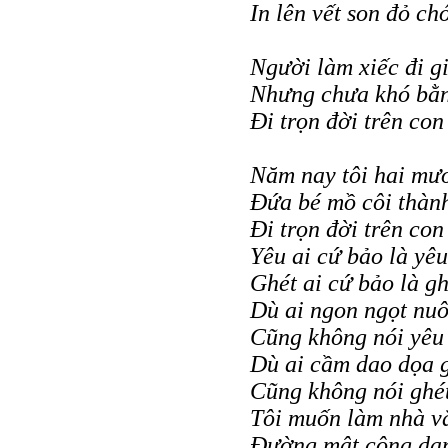
In lên vết son đỏ chó
Người làm xiếc đi g
Nhưng chưa khó bằn
Đi trọn đời trên con
Năm nay tôi hai mư
Đứa bé mồ côi thàn
Đi trọn đời trên con
Yêu ai cứ bảo là yêu
Ghét ai cứ bảo là gh
Dù ai ngon ngọt nu
Cũng không nói yêu
Dù ai cầm dao dọa g
Cũng không nói ghé
Tôi muốn làm nhà v
Đường mật công dan