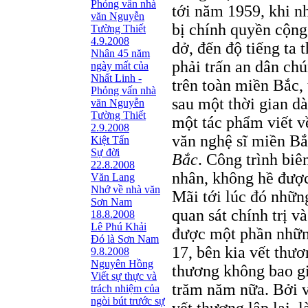
Phỏng vấn nhà
tới năm 1959, khi n
văn Nguyễn
bị chính quyền cộng 
Tường Thiết
4.9.2008
dở, đến độ tiếng ta 
Nhân 45 năm
phải trấn an dân ch
ngày mất của
Nhất Linh -
trên toàn miền Bắc,
Phỏng vấn nhà
sau một thời gian dà
văn Nguyễn
Tường Thiết
một tác phẩm viết về
2.9.2008
văn nghệ sĩ miền B
Kiệt Tấn
Sự đời
Bắc
. Công trình biê
22.8.2008
nhân, không hề đượ
Văn Lang
Nhớ về nhà văn
Mãi tới lúc đó nhữn
Sơn Nam
quan sát chính trị v
18.8.2008
Lê Phú Khải
được một phần những
Đó là Sơn Nam
17, bên kia vết thư
9.8.2008
Nguyên Hồng
thương không bao giờ
Viết sự thực và
trăm năm nữa. Bởi v
trách nhiệm của
ngòi bút trước sự