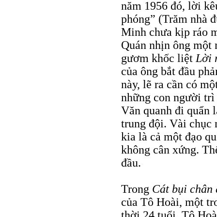
năm 1956 đó, lời kê
phóng” (Trăm nhà đu
Minh chưa kịp ráo m
Quán nhịn ông một 
gươm khốc liệt
Lời 
của ông bắt đầu phả
này, lẽ ra cần có m
những con người trì
Văn quanh đi quẩn l
trung đội. Vài chục
kia là cả một đạo q
không cân xứng. Thế 
đầu.
Trong
Cát bụi chân 
của Tô Hoài, một t
thời 24 tuổi, Tô Hoà