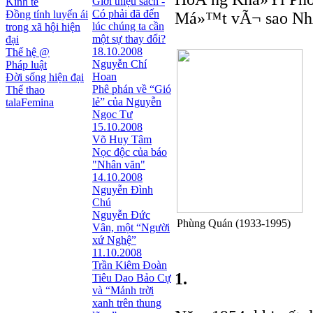
Giới thiệu sách -
Kinh tế
Có phải đã đến
Đồng tính luyến ái
Má»™t vÃ¬ sao NhÃ
lúc chúng ta cần
trong xã hội hiện
một sự thay đổi?
đại
18.10.2008
Thế hệ @
Nguyễn Chí
Pháp luật
Hoan
Đời sống hiện đại
Phê phán về “Gió
Thể thao
lẻ” của Nguyễn
talaFemina
Ngọc Tư
15.10.2008
Võ Huy Tâm
Nọc độc của báo
"Nhân văn"
14.10.2008
Nguyễn Đình
Chú
Nguyễn Đức
Phùng Quán (1933-1995)
Vân, một “Người
xứ Nghệ”
11.10.2008
Trần Kiêm Đoàn
1.
Tiêu Dao Bảo Cự
và “Mảnh trời
xanh trên thung