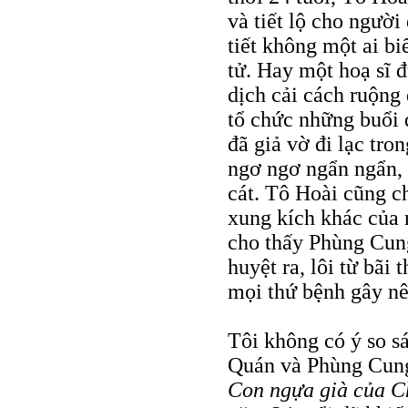
và tiết lộ cho người
tiết không một ai bi
tử. Hay một hoạ sĩ 
dịch cải cách ruộng
tổ chức những buổi 
đã giả vờ đi lạc tro
ngơ ngơ ngẩn ngẩn,
cát. Tô Hoài cũng c
xung kích khác của
cho thấy Phùng Cun
huyệt ra, lôi từ bãi
mọi thứ bệnh gây nê
Tôi không có ý so s
Quán và Phùng Cung
Con ngựa già của C