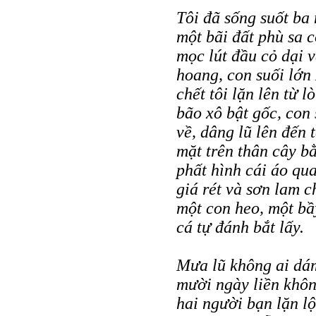
Tôi đã sống suốt ba 
một bãi đất phù sa 
mọc lút đầu cỏ dại 
hoang, con suối lớn
chết tôi lặn lên từ 
bão xô bật gốc, con
về, dâng lũ lên đến 
mặt trên thân cây b
phất hình cái áo qu
giá rét và sơn lam 
một con heo, một bầy
cá tự đánh bắt lấy.
Mưa lũ không ai dám
mười ngày liền khôn
hai người bạn lặn l