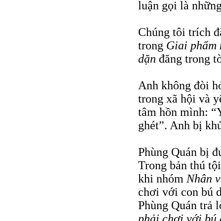
luận gọi là nhữn
Chúng tôi trích 
trong
Giai phẩm
dặn
đăng trong tờ
Anh không đòi hỏ
trong xã hội và y
tâm hồn mình: “Y
ghét”. Anh bị kh
Phùng Quán bị đưa
Trong bản thú tội
khi nhóm
Nhân v
chơi với con bú d
Phùng Quán trả l
phải chơi với bú