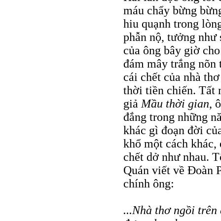
máu chẩy bừng bừng 
hiu quạnh trong lòn
phẫn nộ, tưởng như 
của ông bây giờ cho
đám mây trắng nõn t
cái chết của nhà thơ
thời tiền chiến. Tất 
giả
Mầu thời gian
, 
đắng trong những n
khác gì đoạn đời c
khổ một cách khác, 
chết dở như nhau. T
Quán viết về Đoàn P
chính ông:
...Nhà thơ ngồi trê