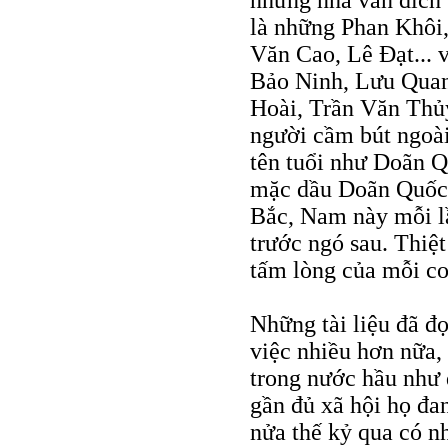
những nhà văn đích
là những Phan Khôi
Văn Cao, Lê Đạt... 
Bảo Ninh, Lưu Qua
Hoài, Trần Văn Thủy.
người cầm bút ngoài
tên tuổi như Doãn Q
mặc dầu Doãn Quốc S
Bắc, Nam này mỗi lầ
trước ngó sau. Thiệ
tấm lòng của mỗi co
Những tài liệu đã đọ
việc nhiều hơn nữa,
trong nước hầu như 
gần đủ xã hội họ đa
nửa thế kỷ qua có nh