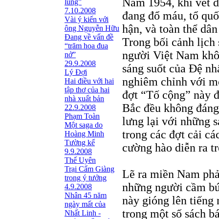
Năm 1954, khi vết 
lũng”
7.10.2008
đang đổ máu, tổ quố
Vài ý kiến với
hận, và toàn thể dân
ông Nguyễn Hữu
Đang về vấn đề
Trong bối cảnh lịc
“trăm hoa đua
người Việt Nam khôn
nở”
29.9.2008
sáng suốt của Đệ nh
Lý Đợi
nghiêm chỉnh với mọ
Hai điều với hai
tập thơ của hai
đợt “Tố cộng” này đế
nhà xuất bản
Bắc đều không đáng 
22.9.2008
Phạm Toàn
lưng lại với những 
Một saga do
trong các đợt cải các
Hoàng Minh
Tường kể
cường hào diễn ra tr
9.9.2008
Thế Uyên
Trại Cẩm Giàng
Lẽ ra miền Nam phải
trong ý tưởng
những người cầm bút
4.9.2008
Nhân 45 năm
này gióng lên tiếng
ngày mất của
trong một số sách b
Nhất Linh -