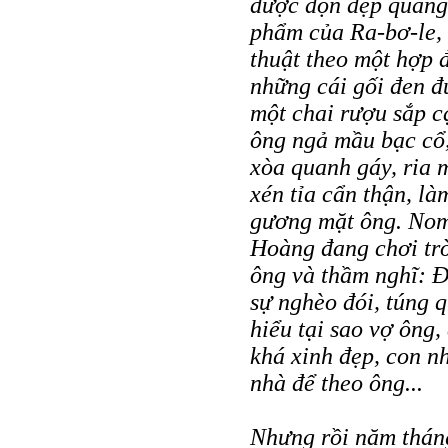
được dọn dẹp quang 
phẩm của Ra-bơ-le, 
thuật theo một hợp 
những cái gối đen đ
một chai rượu sắp cạ
ông ngả mầu bạc cổ,
xòa quanh gáy, ria 
xén tỉa cẩn thận, là
gương mặt ông. Nom
Hoàng đang chơi tr
ông và thầm nghĩ: Đ
sự nghèo đói, túng q
hiểu tại sao vợ ông
khá xinh đẹp, con n
nhà để theo ông...
Nhưng rồi năm thán