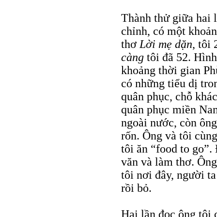
Thành thử giữa hai
chỉnh, có một khoả
thơ
Lời mẹ dặn
, tôi
càng
tôi đã 52. Hìn
khoảng thời gian Phù
có những tiểu dị tr
quân phục, chỗ khác
quân phục miền Nam.
ngoài nước, còn ông
rốn. Ông và tôi cùn
tôi ăn “food to go”. 
văn và làm thơ. Ông
tôi nơi đây, người t
rồi bỏ.
Hai lần đọc ông tôi