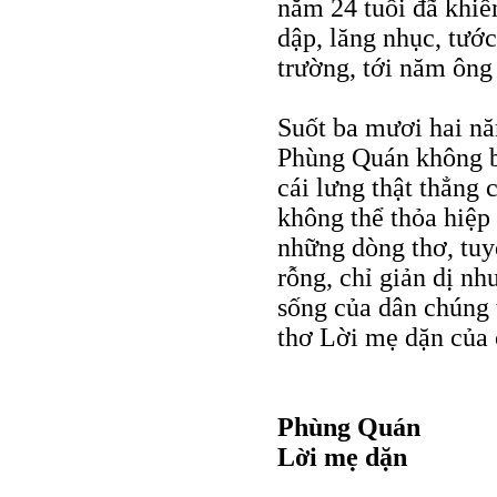
năm 24 tuổi đã khiến
dập, lăng nhục, tướ
trường, tới năm ông 
Suốt ba mươi hai n
Phùng Quán không b
cái lưng thật thẳng
không thể thỏa hiệp 
những dòng thơ, tuy
rỗng, chỉ giản dị nh
sống của dân chúng t
thơ Lời mẹ dặn của 
Phùng Quán
Lời mẹ dặn