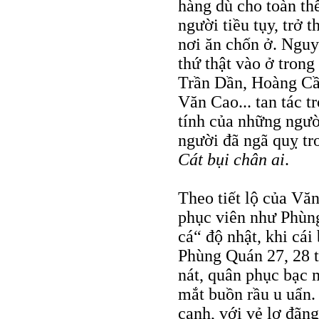
hàng dù cho toàn t
người tiều tụy, trở
nơi ăn chốn ở. Nguy
thứ thật vào ở tron
Trần Dần, Hoàng Cầ
Văn Cao... tan tác 
tính của những người
người đã ngã quỵ tr
Cát bụi chân ai
.
Theo tiết lộ của Vă
phục viên như Phùn
cá“ độ nhật, khi cá
Phùng Quán 27, 28 t
nát, quân phục bạc 
mắt buồn rầu u uẩn
canh, với vẻ lơ đãn