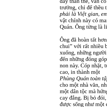
đầy thân thể, vẫn cố
trưởng, chỉ để thều 
phải là Việt gian, e
vật chính này có ma
Quán. Ông từng là li
Ông đã hoàn tất hơ
chui” với rất nhiều 
xuống, những người 
đến những đóng góp
non này. Cóp nhặt, t
cao, in thành một
Phùng Quán toàn tậ
cho một nhà văn, nh
một dân tộc mà hứng
cay đắng. Bị bỏ đói,
được sống như một 