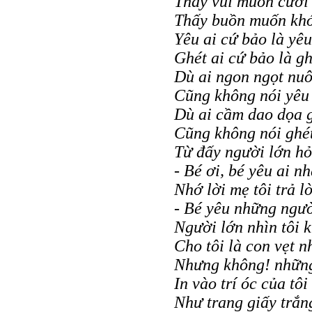
Thấy vui muốn cười
Thấy buồn muốn khó
Yêu ai cứ bảo là yêu
Ghét ai cứ bảo là gh
Dù ai ngon ngọt nu
Cũng không nói yêu
Dù ai cầm dao dọa g
Cũng không nói ghét
Từ đấy người lớn hỏi
- Bé ơi, bé yêu ai n
Nhớ lời mẹ tôi trả lờ
- Bé yêu những ngườ
Người lớn nhìn tôi k
Cho tôi là con vẹt n
Nhưng không! những
In vào trí óc của tôi
Như trang giấy trắng