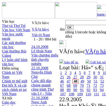
trang
Văn học
VÄƒn há»c
Thơ và Thơ Trẻ
VÄƒn há»c
tìm
Văn học Việt Nam
(dùng Unicode hoặc khôn
Văn học nước
Viá»‡t Nam
dấu)
ngoài
1 - 20 / 884 bài
Các giải thưởng
24.10.2008
văn học
VÄƒn há»c
VÄƒn há
Lê Hoài Nam
Giải thưởng Bùi
Văn chương thiếu
Giáng
tính chuyên
Lý luận phê bình
bản để in
Gửi bài nà
nghiệp
văn học
Loạt bài:
Há»“ sÆ¡ 
22.10.2008
Điểm nóng
Nguyễn Đình
Chính trị Việt
1
2
3
4
5
6
7
8
9
1
Chú
Nam
25
26
27
28
29
30
31
Cuộc đối đáp
Chính trị thế giới
46
47
48
49
50
51
52
chung quanh
Đại hội X và cải
67
68
69
70
71
72
73
công trình Thơ
cách chính trị tại
88
89
90
91
92
93
94
văn Lý - Trần
Việt Nam
107
108
109
110
111
11
21.10.2008
Xã hội
22.9.2005
Ngọc Anh
Giáo dục
HoÃ ng Khá»Ÿi Ph