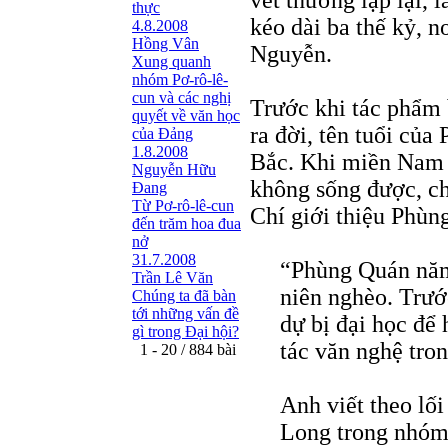
vết thương lập lại,
thực
kéo dài ba thế kỷ, n
4.8.2008
Hồng Vân
Nguyễn.
Xung quanh
nhóm Pơ-rô-lê-
cun và các nghị
Trước khi tác phẩm
quyết về văn học
ra đời, tên tuổi của
của Đảng
1.8.2008
Bắc. Khi miền Nam b
Nguyễn Hữu
không sống được, c
Đang
Từ Pơ-rô-lê-cun
Chí giới thiệu Phùn
đến trăm hoa đua
nở
31.7.2008
“Phùng Quán năm 
Trần Lê Văn
niên nghèo. Trước
Chúng ta đã bàn
tới những vấn đề
dự bị đại học để 
gì trong Đại hội?
tác văn nghệ tron
1 - 20 / 884 bài
Anh viết theo lối
Long trong nhóm 