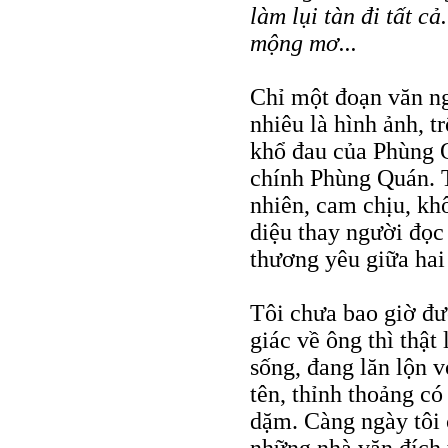
làm lụi tàn đi tất cả.
mộng mơ...
Chỉ một đoạn văn ng
nhiêu là hình ảnh, t
khổ đau của Phùng 
chính Phùng Quán. 
nhiên, cam chịu, kh
diệu thay người đọc
thương yêu giữa hai
Tôi chưa bao giờ đ
giác về ông thì thật
sống, đang lăn lộn v
tên, thỉnh thoảng có
dặm. Càng ngày tôi 