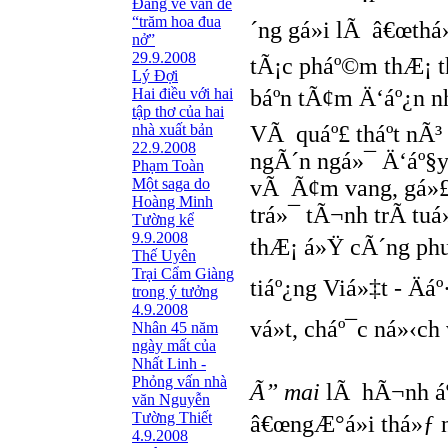
Đang về vấn đề
“trăm hoa đua
´ng gá»i lÃ â€œth
nở”
29.9.2008
tÃ¡c pháº©m thÆ¡ 
Lý Đợi
Hai điều với hai
báº­n tÃ¢m Ä‘áº¿n n
tập thơ của hai
nhà xuất bản
VÃ quáº£ tháº­t nÃ³
22.9.2008
ngÃ´n ngá»¯ Ä‘áº§y 
Phạm Toàn
Một saga do
vÃ Ã¢m vang, gá»£
Hoàng Minh
trá»¯ tÃ¬nh trÃ­ t
Tường kể
9.9.2008
thÆ¡ á»Ÿ cÃ´ng phu
Thế Uyên
Trại Cẩm Giàng
tiáº¿ng Viá»‡t - Ä
trong ý tưởng
4.9.2008
vá»t, cháº¯c ná»‹c
Nhân 45 năm
ngày mất của
Nhất Linh -
Phỏng vấn nhà
Ã” mai
lÃ hÃ¬nh á
văn Nguyễn
Tường Thiết
â€œngÆ°á»i thá»ƒ 
4.9.2008