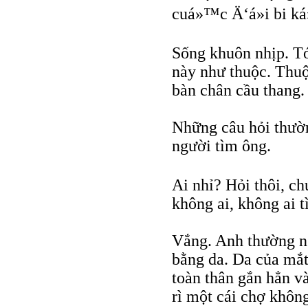
cuá»™c Ä‘á»i bi ká
Sống khuôn nhịp. T
này như thuộc. Thuộc
bàn chân cầu thang.
Những câu hỏi thường
người tìm ông.
Ai nhỉ? Hỏi thôi, ch
không ai, không ai t
Vắng. Anh thường ng
bằng da. Da của mắt
toàn thân gắn hẳn v
rì một cái chợ không