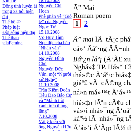
18.10.2008
Kinh tế
Nguyễn Chí
Đồng tính luyến ái
Ã” Mai
Hoan
trong xã hội hiện
Roman poem
Phê phán về “Gió
đại
lẻ” của Nguyễn
Thế hệ @
1
2
Ngọc Tư
Pháp luật
15.10.2008
Đời sống hiện đại
Võ Huy Tâm
Thể thao
Ã” mai
lÃ tÃ¡c phá
Nọc độc của báo
talaFemina
cá»‘ Äáº·ng ÄÃ¬nh
"Nhân văn"
14.10.2008
Báº¿n láº¡
(Ä‘Ã£ xu
Nguyễn Đình
Chú
Nghá»‡ TP. Há»“ C
Nguyễn Đức
thá»©c Ä‘áº·c biá»‡
Vân, một “Người
xứ Nghệ”
giáº£ vÃ cÅ©ng chá
11.10.2008
Trần Kiêm Đoàn
ná»n má»™t Ä‘á»™c 
Tiêu Dao Bảo Cự
và “Mảnh trời
hiá»‡n lÃªn cÃ¢u c
xanh trên thung
vá»›i nhá»¯ng Ä‘oáº
lũng”
7.10.2008
káº½ lÃ nhá»¯ng tÃ
Vài ý kiến với
Ä‘á»‘i Ä‘Ã¡p lÃ½ t
ông Nguyễn Hữu