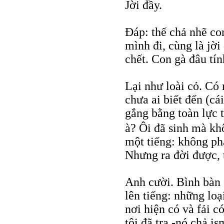
Jời đầy.
Đáp: thế chả nhẽ co
mình đi, cùng là jời 
chết. Con gà đâu tín
Lại như loài cỏ. Có 
chưa ai biết đến (c
gắng bằng toàn lực t
à? Ôi đã sinh mà kh
một tiếng: không phả
Nhưng ra đời được, t
Anh cười. Bình bàn 
lên tiếng: những loạ
nơi hiện có và fải c
tôi đã tra -nó chả is