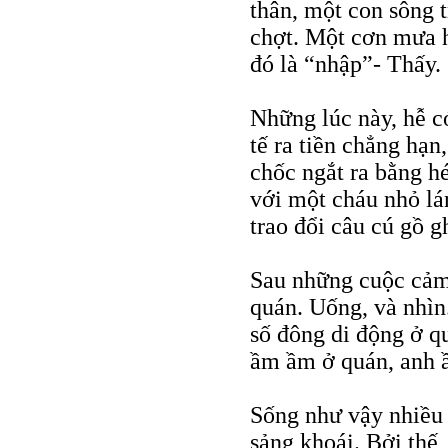
thân, một con sông 
chợt. Một cơn mưa h
đó là “nhập”- Thấy.
Những lúc này, hễ có
tế ra tiền chẳng hạn
chốc ngắt ra bằng h
với một cháu nhỏ lá
trao đổi câu cú gồ g
Sau những cuộc cảm j
quán. Uống, và nhìn
số đông di động ở q
ầm ầm ở quán, anh 
Sống như vậy nhiều 
sảng khoái. Bởi thế,