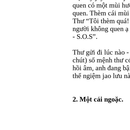
quen có một mùi hươ
quen. Thèm cái mùi
Thư “Tôi thèm quá! 
người không quen ạ 
- S.O.S”.
Thư gửi đi lúc nào -
chút) số mệnh thư c
hồi âm, anh đang bận
thể ngiệm jao lưu nà
2. Một cái ngoặc.