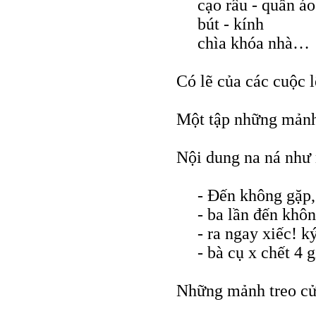
cạo râu - quần áo
bút - kính
chìa khóa nhà…
Có lẽ của các cuộc 
Một tập những mảnh (
Nội dung na ná như
- Đến không gặp,
- ba lần đến khô
- ra ngay xiếc! ký
- bà cụ x chết 4 
Những mảnh treo cử