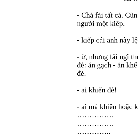
- Chả fải tất cả. Cũ
người một kiếp.
- kiếp cái anh này lệ
- ừ, nhưng fải ngĩ t
đẻ: ăn gạch - ăn kh
đẻ.
- ai khiến đẻ!
- ai mà khiến hoặc 
……………
……………
…………..