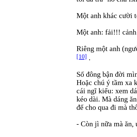
Một anh khác cười t
Một anh: fải!!! cảnh
Riêng một anh (ngườ
[10]
.
Số đông bận đời mìn
Hoặc chú ý tầm xa k
cái ngĩ kiểu: xem d
kéo dài. Mà dáng ăn 
để cho qua đi mà thô
- Còn jì nữa mà ăn, 