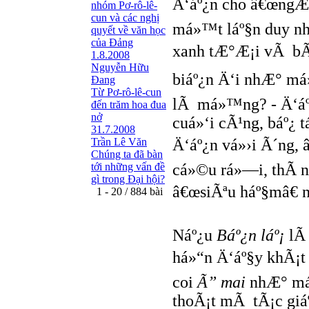
Ä‘áº¿n cho â€œngÆ°
nhóm Pơ-rô-lê-
cun và các nghị
má»™t láº§n duy nh
quyết về văn học
của Đảng
xanh tÆ°Æ¡i vÃ bÃ¢n
1.8.2008
Nguyễn Hữu
biáº¿n Ä‘i nhÆ° m
Đang
Từ Pơ-rô-lê-cun
lÃ má»™ng? - Ä‘áº
đến trăm hoa đua
nở
cuá»‘i cÃ¹ng, báº¿ 
31.7.2008
Trần Lê Văn
Ä‘áº¿n vá»›i Ã´ng,
Chúng ta đã bàn
tới những vấn đề
cá»©u rá»—i, thÃ 
gì trong Đại hội?
â€œsiÃªu háº§mâ€ n
1 - 20 / 884 bài
Náº¿u
Báº¿n láº¡
lÃ
há»“n Ä‘áº§y khÃ¡t
coi
Ã” mai
nhÆ° má»
thoÃ¡t mÃ tÃ¡c giá