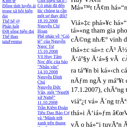
Giới thiệu sách -
Kinh tế
Có phải đã đến
Đồng tính luyến ái
Má»™t tÃ¢m há»“n Ä
lúc chúng ta cần
trong xã hội hiện
một sự thay đổi?
đại
18.10.2008
Thế hệ @
Viá»‡c phá»¥c há»“
Nguyễn Chí
Pháp luật
tá»«ng tham gia ph
Hoan
Đời sống hiện đại
Phê phán về “Gió
Thể thao
cÅ©ng nhÆ° vinh da
lẻ” của Nguyễn
talaFemina
Ngọc Tư
thá»±c sá»± cÃ³ Ã½
15.10.2008
Võ Huy Tâm
Ä‘áº§y Ä‘á»§ vÃ cÃ´
Nọc độc của báo
"Nhân văn"
ra táº¥n bi ká»‹ch 
14.10.2008
Nguyễn Đình
nÄƒm ngÃ y máº¥t c
Chú
Nguyễn Đức
17.1.2007), chÃºng 
Vân, một “Người
xứ Nghệ”
viáº¿t vá» Ã´ng tr
11.10.2008
Trần Kiêm Đoàn
thá»i Ä‘iá»ƒm â€
Tiêu Dao Bảo Cự
và “Mảnh trời
xanh trên thung
vÃ o há»“i tuyÃªn 