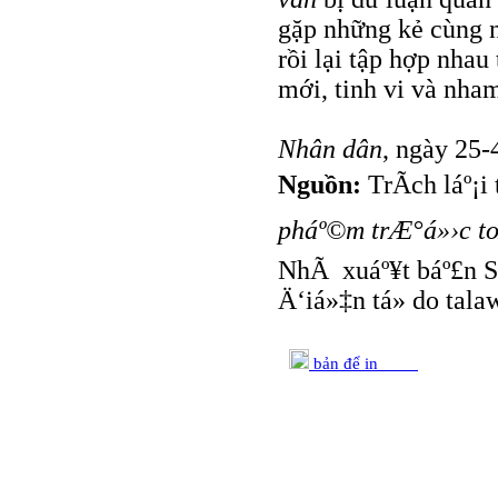
gặp những kẻ cùng n
rồi lại tập hợp nha
mới, tinh vi và nha
Nhân dân
, ngày 25-
Nguồn:
TrÃ­ch láº¡i
pháº©m trÆ°á»›c to
NhÃ xuáº¥t báº£n S
Ä‘iá»‡n tá»­ do tala
bản để in