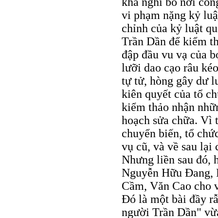
khả nghi bỏ nơi công
vi phạm nặng kỷ luậ
chỉnh của kỷ luật qu
Trần Dần để kiểm thả
đập đầu vu vạ của b
lưỡi dao cạo râu kéo
tự tử, hòng gây dư l
kiên quyết của tổ c
kiểm thảo nhận nhữn
hoạch sửa chữa. Vì 
chuyển biến, tổ chứ
vụ cũ, và về sau lạ
Nhưng liền sau đó, 
Nguyễn Hữu Ðang, P
Cầm, Văn Cao cho vi
Ðó là một bài đầy r
người Trần Dần" vừa