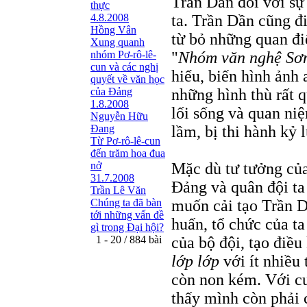
Trần Dần đối với sự
thực
4.8.2008
ta. Trần Dần cũng đ
Hồng Vân
từ bỏ những quan đi
Xung quanh
nhóm Pơ-rô-lê-
"
Nhóm văn nghệ Sơ
cun và các nghị
hiểu, biến hình ảnh 
quyết về văn học
của Đảng
những hình thù rất q
1.8.2008
lối sống và quan ni
Nguyễn Hữu
Đang
lầm, bị thi hành kỷ l
Từ Pơ-rô-lê-cun
đến trăm hoa đua
nở
Mặc dù tư tưởng của
31.7.2008
Ðảng và quân đội ta 
Trần Lê Văn
Chúng ta đã bàn
muốn cải tạo Trần D
tới những vấn đề
huấn, tổ chức của ta
gì trong Đại hội?
1 - 20 / 884 bài
của bộ đội, tạo điề
lớp lớp
với ít nhiều 
còn non kém. Với cu
thấy mình còn phải c