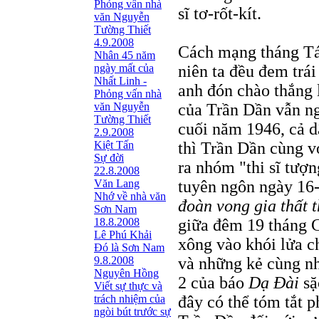
Phỏng vấn nhà
sĩ tơ-rốt-kít.
văn Nguyễn
Tường Thiết
4.9.2008
Cách mạng tháng Tám
Nhân 45 năm
ngày mất của
niên ta đều đem trái
Nhất Linh -
anh đón chào thắng l
Phỏng vấn nhà
văn Nguyễn
của Trần Dần vẫn ng
Tường Thiết
cuối năm 1946, cả d
2.9.2008
Kiệt Tấn
thì Trần Dần cùng 
Sự đời
ra nhóm "thi sĩ tượn
22.8.2008
Văn Lang
tuyên ngôn ngày 16-
Nhớ về nhà văn
đoàn vong gia thất t
Sơn Nam
18.8.2008
giữa đêm 19 tháng C
Lê Phú Khải
xông vào khói lửa c
Đó là Sơn Nam
9.8.2008
và những kẻ cùng nh
Nguyên Hồng
2 của báo
Dạ Ðài
sặ
Viết sự thực và
trách nhiệm của
đây có thể tóm tắt p
ngòi bút trước sự