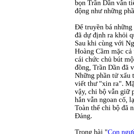
bọn Trần Dần vẫn ti
động như những phần
Ðể truyền bá những
đã dự định ra khỏi q
Sau khi cùng với N
Hoàng Cầm mặc cả v
cái chức chủ bút mộ
đồng, Trần Dần đã v
Những phần tử xấu t
viết thư "xin ra". M
vậy, chi bộ vẫn giữ
hắn vẫn ngoan cố, lạ
Toàn thể chi bộ đã n
Ðảng.
Trong bài "
Con ngư