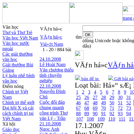
trang
Văn học
VÄƒn há»c
Thơ và Thơ Trẻ
VÄƒn há»c
tìm
Văn học Việt Nam
(dùng Unicode hoặc khôn
Văn học nước
Viá»‡t Nam
dấu)
ngoài
1 - 20 / 884 bài
Các giải thưởng
24.10.2008
văn học
VÄƒn há»c
VÄƒn há
Lê Hoài Nam
Giải thưởng Bùi
Văn chương thiếu
Giáng
tính chuyên
Lý luận phê bình
bản để in
Gửi bài nà
nghiệp
văn học
Loạt bài:
Há»“ sÆ¡ 
22.10.2008
Điểm nóng
Nguyễn Đình
Chính trị Việt
1
2
3
4
5
6
7
8
9
1
Chú
Nam
25
26
27
28
29
30
31
Cuộc đối đáp
Chính trị thế giới
46
47
48
49
50
51
52
chung quanh
Đại hội X và cải
67
68
69
70
71
72
73
công trình Thơ
cách chính trị tại
88
89
90
91
92
93
94
văn Lý - Trần
Việt Nam
107
108
109
110
111
11
21.10.2008
Xã hội
17.1.2007
Ngọc Anh
Giáo dục
Huy VÃ¢n