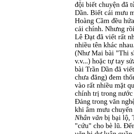
đội biết chuyện đã t
Dần. Biết cái mưu m
Hoàng Cầm đều hứa v
cải chính. Nhưng rồ
Lê Ðạt đã viết rất n
nhiều tên khác nhau
(Như Mai bài "Thi s
v.v...) hoặc tự tay 
bài Trần Dần đã viế
chưa đăng) đem thống
vào rất nhiều mặt qu
chính trị trong nước
Ðảng trong văn nghệ
khi âm mưu chuyển 
Nhân văn
bị bại lộ,
"cứu" cho bè lũ. Ðế
văn
bị dư luận quần 