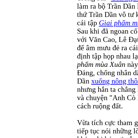
làm ra bộ Trần Dần 
thứ Trần Dần vô tư 
cái tập
Giai phẩm m
Sau khi đã ngoan cố
với Văn Cao, Lê Ðạ
để âm mưu đẻ ra cá
định tập họp nhau lạ
phẩm mùa Xuân
này
Ðảng, chống nhân dâ
Dần
xuống nông thôn
nhưng hắn ta chẳng 
và chuyện "Anh Cò 
cách ruộng đất.
Vừa tích cực tham 
tiếp tục nói những 