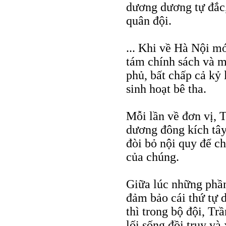
dương dương tự đắc,
quân đội.
... Khi về Hà Nội m
tám chính sách và m
phủ, bất chấp cả kỷ 
sinh hoạt bê tha.
Mỗi lần về đơn vị, 
dương đông kích tây,
đòi bỏ nội quy để ch
của chúng.
Giữa lúc những phần 
đảm bảo cái thứ tự d
thì trong bộ đội, Trầ
lối sống đồi truỵ và