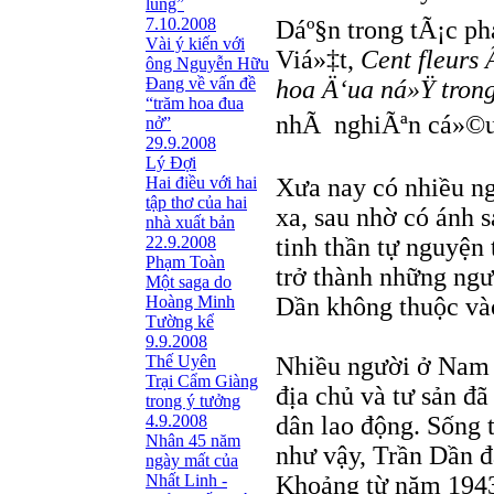
lũng”
7.10.2008
Dáº§n trong tÃ¡c p
Vài ý kiến với
Viá»‡t,
Cent fleurs 
ông Nguyễn Hữu
Đang về vấn đề
hoa Ä‘ua ná»Ÿ tron
“trăm hoa đua
nhÃ nghiÃªn cá»©u 
nở”
29.9.2008
Lý Đợi
Hai điều với hai
Xưa nay có nhiều ng
tập thơ của hai
xa, sau nhờ có ánh 
nhà xuất bản
22.9.2008
tinh thần tự nguyện 
Phạm Toàn
trở thành những ngư
Một saga do
Hoàng Minh
Dần không thuộc vào
Tường kể
9.9.2008
Thế Uyên
Nhiều người ở Nam 
Trại Cẩm Giàng
địa chủ và tư sản đã
trong ý tưởng
4.9.2008
dân lao động. Sống 
Nhân 45 năm
như vậy, Trần Dần đ
ngày mất của
Nhất Linh -
Khoảng từ năm 1943,