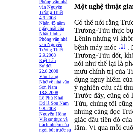
Phỏng vấn nhà
Một nghệ thuật gia
văn Nguyễn
Tường Thiết
4.9.2008
Có thể nói rằng Trư
Nhân 45 năm
ngày mất của
Trương-Tửu thực bụ
Nhất Linh -
Lênin nhưng vì khôn
Phỏng vấn nhà
văn Nguyễn
[1]
bệnh máy móc
. 
Tường Thiết
Trương-Tửu dốt, kh
2.9.2008
Kiệt Tấn
nói như thế lại là p
Sự đời
mưu chính trị của T
22.8.2008
Văn Lang
dụng nguy hiểm của 
Nhớ về nhà văn
ý nghiên cứu cái th
Sơn Nam
18.8.2008
Trước đây, cũng có 
Lê Phú Khải
Tửu, chúng tôi cũng
Đó là Sơn Nam
9.8.2008
nhưng càng đọc Trươ
Nguyên Hồng
giác đầu tiên đó của
Viết sự thực và
trách nhiệm của
lầm. Vì qua mỗi cuố
ngòi bút trước sự