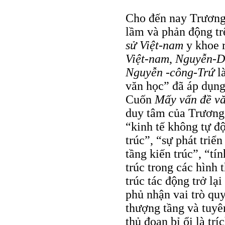
Cho đến nay Trương
lầm và phản động tr
sử Việt-nam
y khoe 
Việt-nam
,
Nguyễn-Du
Nguyễn -công-Trứ
l
văn học” đã áp dụng
Cuốn
Mấy vấn đề vă
duy tâm của Trương
“kinh tế không tự độ
trúc”, “sự phát triể
tầng kiến trúc”, “tí
trúc trong các hình 
trúc tác động trở l
phủ nhận vai trò quy
thượng tầng và tuyê
thủ đoạn bỉ ổi là tr