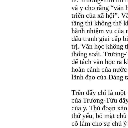
và y cho rằng “văn 
triển của xã hội”. V
tầng thì không thể k
hành nhiệm vụ của nó
đấu tranh giai cấp b
trị. Văn học không t
thống soái. Trương-
để tách văn học ra k
hoàn cảnh của nước t
lãnh đạo của Đảng t
Trên đây chỉ là một 
của Trương-Tửu đầy
của y. Thủ đoạn xả
thứ yếu, bỏ mặt chủ 
cố làm cho sự chú ý