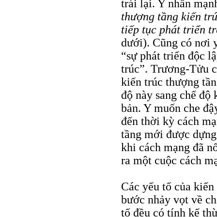
trái lại. Y nhấn mạn
thượng tầng kiến tr
tiếp tục phát triển 
dưới). Cũng có nơi 
“sự phát triển độc l
trúc”. Trương-Tửu c
kiến trúc thượng tầng
độ này sang chế độ 
bản. Y muốn che đậy
đến thời kỳ cách mạ
tầng mới được dựng l
khi cách mạng đã nổ 
ra một cuộc cách mạ
Các yếu tố của kiến
bước nhảy vọt về chấ
tố đều có tính kế th