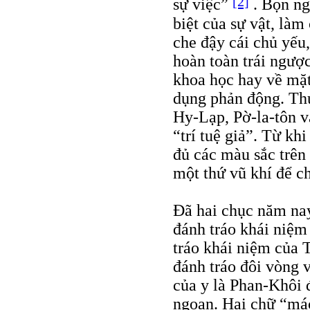
[2]
sự việc”
. Bọn ng
biệt của sự vật, làm
che đậy cái chủ yếu
hoàn toàn trái ngượ
khoa học hay về mặt 
dụng phản động. Thu
Hy-Lạp, Pờ-la-tôn và
“trí tuệ giả”. Từ kh
đủ các màu sắc trên
một thứ vũ khí để c
Đã hai chục năm na
đánh tráo khái niệm
tráo khái niệm của 
đánh tráo đôi vòng
của y là Phan-Khôi 
ngoan. Hai chữ “má