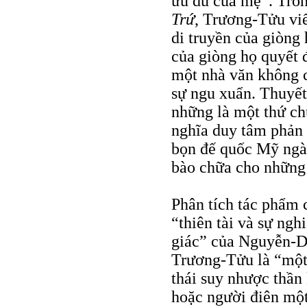
ưu du của mẹ”. Tro
Trứ
, Trương-Tửu vi
di truyền của giòng 
của giòng họ quyết 
một nhà văn không c
sự ngu xuẩn. Thuyết
những là một thứ ch
nghĩa duy tâm phản 
bọn đế quốc Mỹ ngà
bào chữa cho những
Phân tích tác phẩm
“thiên tài và sự ngh
giác” của Nguyễn-D
Trương-Tửu là “một 
thái suy nhược thần
hoặc người điên mộ