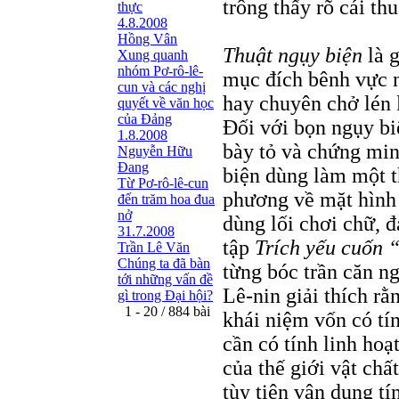
trông thấy rõ cái th
thực
4.8.2008
Hồng Vân
Thuật ngụy biện
là g
Xung quanh
nhóm Pơ-rô-lê-
mục đích bênh vực 
cun và các nghị
hay chuyên chở lén 
quyết về văn học
của Đảng
Đối với bọn ngụy bi
1.8.2008
bày tỏ và chứng minh
Nguyễn Hữu
Đang
biện dùng làm một t
Từ Pơ-rô-lê-cun
phương về mặt hình 
đến trăm hoa đua
nở
dùng lối chơi chữ, 
31.7.2008
tập
Trích yếu cuốn
“
Trần Lê Văn
Chúng ta đã bàn
từng bóc trần căn n
tới những vấn đề
Lê-nin giải thích rằ
gì trong Đại hội?
1 - 20 / 884 bài
khái niệm vốn có tín
cần có tính linh hoạ
của thế giới vật chấ
tùy tiện vận dụng tí