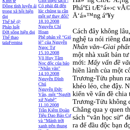
Giới thiệu sách -
Kinh tế
Có phải đã đến
Đồng tính luyến ái
Pháº£i tÆ°á»›c vÅ©
lúc chúng ta cần
trong xã hội hiện
Ä‘á»™ng áº¥y
một sự thay đổi?
đại
18.10.2008
Thế hệ @
Nguyễn Chí
Pháp luật
Cách đây không lâu,
Hoan
Đời sống hiện đại
Phê phán về “Gió
Thể thao
nghệ ta nói riêng đ
lẻ” của Nguyễn
talaFemina
Nhân văn–Giai phẩ
Ngọc Tư
15.10.2008
một nhà xuất bản tư 
Võ Huy Tâm
mới:
Mấy vấn đề vă
Nọc độc của báo
"Nhân văn"
hiền lành của một c
14.10.2008
Trương-Tửu phun ra
Nguyễn Đình
Chú
khéo léo, che đậy. 
Nguyễn Đức
kiến về vấn đề chia 
Vân, một “Người
xứ Nghệ”
Trương-Tửu không có
11.10.2008
Chẳng qua y quen thó
Trần Kiêm Đoàn
Tiêu Dao Bảo Cự
sách “văn học sử” đ
và “Mảnh trời
ra để đầu độc bạn đ
xanh trên thung