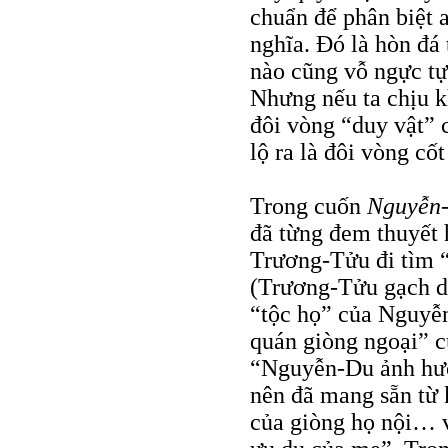
chuẩn để phân biệt a
nghĩa. Đó là hòn đá 
nào cũng vỗ ngực tự
Nhưng nếu ta chịu k
đôi vòng “duy vật”
lộ ra là đôi vòng cố
Trong cuốn
Nguyễn-
đã từng đem thuyết h
Trương-Tửu đi tìm 
(Trương-Tửu gạch d
“tộc họ” của Nguyễn
quán giòng ngoại” 
“Nguyễn-Du ảnh hưở
nên đã mang sẵn từ 
của giòng họ nội… v