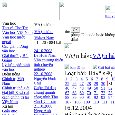
trang
Văn học
VÄƒn há»c
Thơ và Thơ Trẻ
VÄƒn há»c
tìm
Văn học Việt Nam
(dùng Unicode hoặc khôn
Văn học nước
Viá»‡t Nam
dấu)
ngoài
1 - 20 / 884 bài
Các giải thưởng
24.10.2008
văn học
VÄƒn há»c
VÄƒn há
Lê Hoài Nam
Giải thưởng Bùi
Văn chương thiếu
Giáng
tính chuyên
Lý luận phê bình
bản để in
Gửi bài nà
nghiệp
văn học
Loạt bài:
Há»“ sÆ¡ 
22.10.2008
Điểm nóng
Nguyễn Đình
Chính trị Việt
1
2
3
4
5
6
7
8
9
1
Chú
Nam
25
26
27
28
29
30
31
Cuộc đối đáp
Chính trị thế giới
46
47
48
49
50
51
52
chung quanh
Đại hội X và cải
67
68
69
70
71
72
73
công trình Thơ
cách chính trị tại
88
89
90
91
92
93
94
văn Lý - Trần
Việt Nam
107
108
109
110
111
11
21.10.2008
Xã hội
16.12.2004
Ngọc Anh
Giáo dục
Há»“ng ChÆ°Æ¡ng