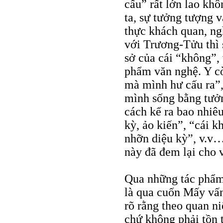
cấu” rất lớn lao kh
ta, sự tưởng tượng v
thực khách quan, ngh
với Trương-Tửu thì 
sở của cái “không”,
phẩm văn nghệ. Y c
mà mình hư cấu ra”,
mình sống bằng tưởn
cách kể ra bao nhiêu
kỳ, ảo kiến”, “cái k
nhỡn diệu kỳ”, v.v
này đã đem lại cho v
Qua những tác phẩm
là qua cuốn Mấy vấn
rõ rằng theo quan ni
chứ không phải tồn t