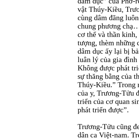
dâm dục” của Phờ-rớ
vật Thúy-Kiều, Trư
cùng dâm đãng luôn
chung phương chạ… B
cơ thể và thần kinh
tượng, thèm những 
dâm dục ấy lại bị bả
luân lý của gia đìn
Không được phát tri
sự thăng bằng của t
Thúy-Kiều.” Trong 
của y, Trương-Tửu đã
triển của cơ quan s
phát triển được”.
Trương-Tửu cũng đe
dân ca Việt-nam. T