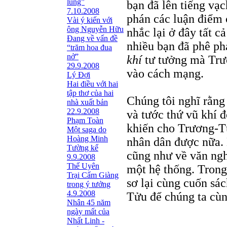
lũng”
bạn đã lên tiếng vạ
7.10.2008
phán các luận điểm 
Vài ý kiến với
ông Nguyễn Hữu
nhắc lại ở đây tất 
Đang về vấn đề
nhiều bạn đã phê ph
“trăm hoa đua
nở”
khí
tư tưởng mà Trư
29.9.2008
vào cách mạng.
Lý Đợi
Hai điều với hai
tập thơ của hai
Chúng tôi nghĩ rằng 
nhà xuất bản
22.9.2008
và tước thứ vũ khí đ
Phạm Toàn
khiến cho Trương-T
Một saga do
Hoàng Minh
nhân dân được nữa. 
Tường kể
cũng như về văn ngh
9.9.2008
Thế Uyên
một hệ thống. Trong 
Trại Cẩm Giàng
sơ lại cùng cuốn sá
trong ý tưởng
4.9.2008
Tửu để chúng ta cùn
Nhân 45 năm
ngày mất của
Nhất Linh -