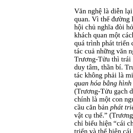
Văn nghệ là diễn lại
quan. Vì thế đường l
hội chủ nghĩa đòi h
khách quan một cách 
quá trình phát triển
tác cuả những văn n
Trương-Tửu thì trái 
duy tâm, thần bí. T
tác không phải là m
quan hóa bằng hình 
(Trương-Tửu gạch d
chính là một con ng
cầu căn bản
phát tr
vật cụ thể.” (Trươn
chỉ biểu hiện “cái c
triển và thể hiện c