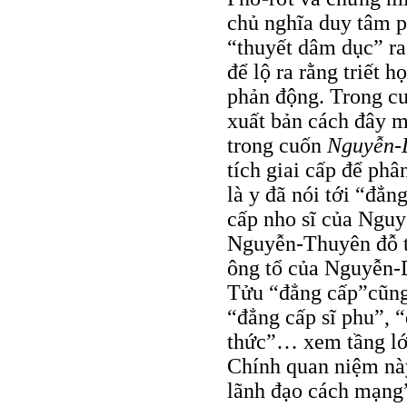
chủ nghĩa duy tâm 
“thuyết dâm dục” r
để lộ ra rằng triết 
phản động. Trong c
xuất bản cách đây 
trong cuốn
Nguyễn-
tích giai cấp để ph
là y đã nói tới “đẳn
cấp nho sĩ của Ngu
Nguyễn-Thuyên đỗ t
ông tổ của Nguyễn-
Tửu “đẳng cấp”cũng 
“đẳng cấp sĩ phu”, “
thức”… xem tầng lớp 
Chính quan niệm này
lãnh đạo cách mạng