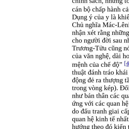
chính sách, những t
cán bộ chấp hành cả
Dụng ý của y là khi
Chủ nghĩa Mác-Lênin 
nhận xét rằng những
cho người đời sau n
Trương-Tửu cũng nó
của văn nghệ, dài h
[4
mệnh của chế độ”
thuật đánh tráo khái
động đẻ ra thượng t
trong vòng kép). Đối
như bản thân các qua
ứng với các quan hệ 
do đấu tranh giai cấ
quan hệ kinh tế nhấ
hướng theo đó kiến t