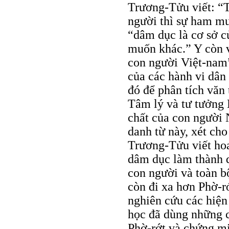
Trương-Tửu viết: “
người thì sự ham mu
“dâm dục là cơ sở c
muốn khác.” Y còn v
con người Việt-nam”
của các hành vi dâ
đó để phân tích văn
Tâm lý và tư tưởng 
chất của con người 
danh từ này, xét ch
Trương-Tửu viết hoa
dâm dục làm thành q
con người và toàn b
còn đi xa hơn Phờ-r
nghiên cứu các hiện
học đã dùng những 
Phờ-rớt và chứng mi