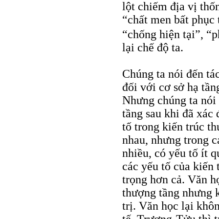
lột chiếm địa vị thố
“chất men bất phục 
“chống hiện tại”, “p
lại chế độ ta.
Chúng ta nói đến tác
đối với cơ sở hạ tần
Nhưng chúng ta nói t
tầng sau khi đã xác 
tố trong kiến trúc t
nhau, nhưng trong cá
nhiều, có yếu tố ít 
các yếu tố của kiến 
trọng hơn cả. Văn họ
thượng tầng nhưng k
trị. Văn học lại khô
tế. Trương-Tửu thì t