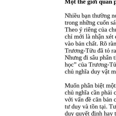
Một thế giới quan
Nhiều bạn thường nó
trong những cuốn sá
Theo ý riêng của chú
chỉ mới là nhận xét
vào bản chất. Rõ ràn
Trương-Tửu đã tỏ ra
Nhưng đi sâu phân tí
học” của Trương-Tửu
chủ nghĩa duy vật 
Muốn phân biệt một 
chủ nghĩa cần phải 
với vấn đề căn bản c
tư duy và tồn tại. T
duy quyết định hay t