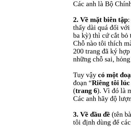
Các anh là Bộ Chính 
2.
Về mặt biên tập
:
thấy dài quá đối vớ
ba kỳ) thì cứ cắt bỏ
Chỗ nào tôi thích mà 
200 trang đã ký hợ
những chỗ sai, hỏng
Tuy vậy
có một đoạ
đoạn “
Riêng tôi lú
(
trang 6
). Vì đó là
Các anh hãy độ lượn
3.
Về đầu đề
(tên bà
tôi định dùng để cá