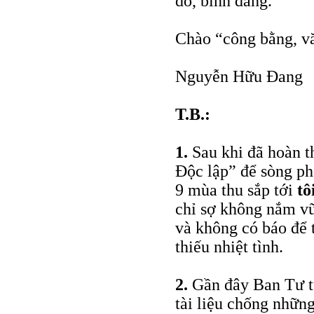
do, bình đẳng.
Chào “công bằng, vă
Nguyễn Hữu Đang
T.B.:
1.
Sau khi đã hoàn t
Độc lập” để sòng ph
9 mùa thu sắp tới
tô
chỉ sợ không nắm vữ
và không có báo để 
thiếu nhiệt tình.
2.
Gần đây Ban Tư t
tài liệu chống những