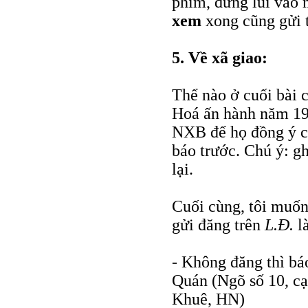
phim, đứng lùi vào
xem
xong cũng gửi tr
5. Về xã giao:
Thể nào ở cuối bài 
Hoá ấn hành năm 199
NXB để họ đồng ý ch
báo trước. Chú ý: gh
lại.
Cuối cùng, tôi muốn 
gửi đăng trên
L.Đ.
là
- Không đăng thì bá
Quán (Ngõ số 10, c
Khuê, HN)