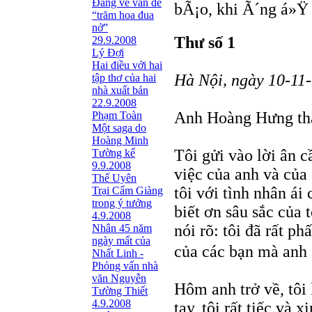
Đang về vấn đề
bÃ¡o, khi Ã´ng á»Ÿ 
“trăm hoa đua
nở”
Thư số 1
29.9.2008
Lý Đợi
Hai điều với hai
Hà Nội, ngày 10-11
tập thơ của hai
nhà xuất bản
22.9.2008
Anh Hoàng Hưng th
Phạm Toàn
Một saga do
Hoàng Minh
Tôi gửi vào lời ân c
Tường kể
9.9.2008
việc của anh và của
Thế Uyên
tôi với tình nhân ái
Trại Cẩm Giàng
trong ý tưởng
biết ơn sâu sắc của 
4.9.2008
nói rõ: tôi đã rất 
Nhân 45 năm
ngày mất của
của các bạn mà anh 
Nhất Linh -
Phỏng vấn nhà
văn Nguyễn
Hôm anh trở về, tôi
Tường Thiết
4.9.2008
tay, tôi rất tiếc và 