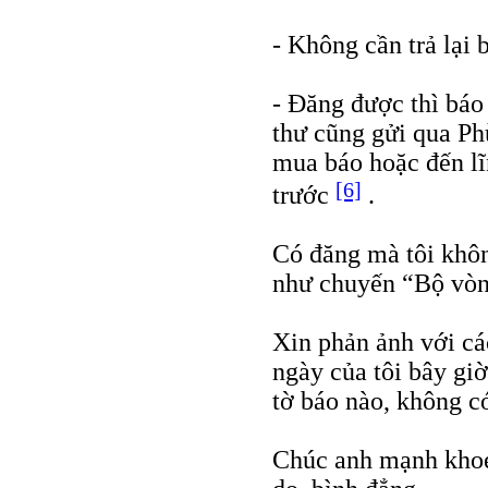
- Không cần trả lại 
- Đăng được thì báo
thư cũng gửi qua Ph
mua báo hoặc đến l
[6]
trước
.
Có đăng mà tôi khôn
như chuyến “Bộ vòn
Xin phản ảnh với các
ngày của tôi bây gi
tờ báo nào, không c
Chúc anh mạnh khoẻ,