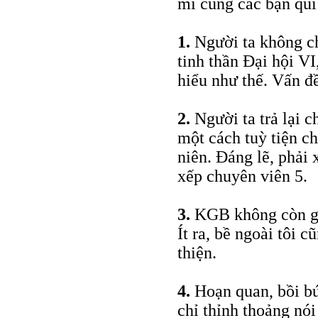
mỉ cùng các bạn quí
1.
Người ta không ch
tinh thần Đại hội VI
hiểu như thế. Vấn đề
2.
Người ta trả lại 
một cách tuỳ tiện c
niên. Đáng lẽ, phải 
xếp chuyên viên 5.
3.
KGB không còn gây
Ít ra, bề ngoài tôi
thiện.
4.
Hoạn quan, bồi bú
chỉ thỉnh thoảng nó