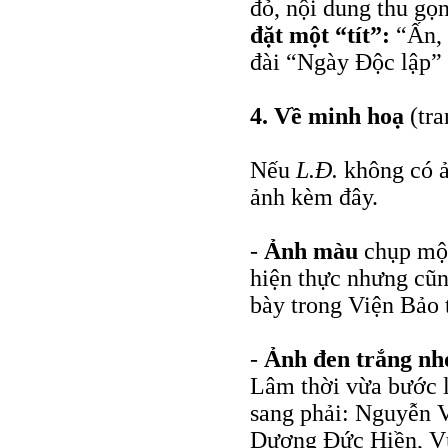
đỏ, nội dung thu gọn
đặt một “tít”:
“Ấn, 
đài “Ngày Độc lập”
4.
Về minh hoạ
(tra
Nếu
L.Đ.
không có ả
ảnh kèm đây.
-
Ảnh màu
chụp một
hiện thực nhưng cũng
bày trong Viện Bảo 
-
Ảnh đen trắng nh
Lâm thời vừa bước lê
sang phải: Nguyễn 
Dương Đức Hiền, V