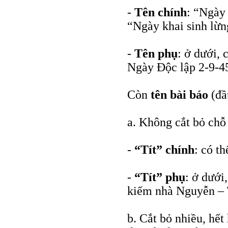
-
Tên chính
: “Ngày 
“Ngày khai sinh lừn
-
Tên phụ
: ở dưới,
Ngày Độc lập 2-9-4
Còn
tên bài báo
(đầu
a. Không cắt bỏ chỗ
-
“Tít” chính
: có t
-
“Tít” phụ
: ở dưới
kiếm nhà Nguyễn – 
b. Cắt bỏ nhiều, hế