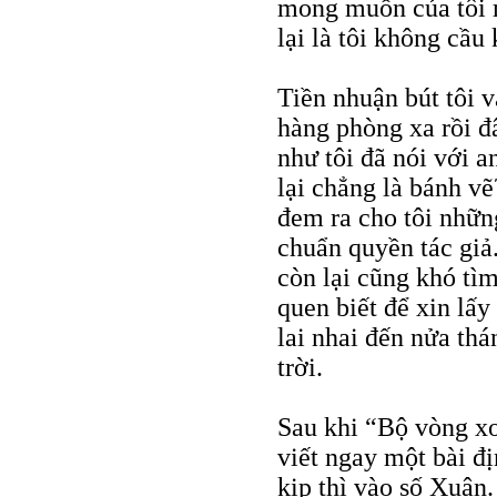
mong muốn của tôi m
lại là tôi không cầu 
Tiền nhuận bút tôi 
hàng phòng xa rồi đ
như tôi đã nói với 
lại chẳng là bánh vẽ
đem ra cho tôi nhữ
chuẩn quyền tác giả
còn lại cũng khó tìm
quen biết để xin lấ
lai nhai đến nửa th
trời.
Sau khi “Bộ vòng x
viết ngay một bài đ
kịp thì vào số Xuân.