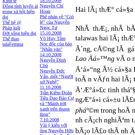
18.10.2008
Kinh tế
Nguyễn Chí
Đồng tính luyến ái
Hai lÃ¡ thÆ° cá»§
Hoan
trong xã hội hiện
Phê phán về “Gió
đại
lẻ” của Nguyễn
Thế hệ @
NhÃ thÆ¡, nhÃ bÃ
Ngọc Tư
Pháp luật
15.10.2008
Đời sống hiện đại
talawas hai lÃ¡ th
Võ Huy Tâm
Thể thao
Nọc độc của báo
talaFemina
Ã´ng, cÅ©ng lÃ gá»
"Nhân văn"
14.10.2008
Lao Äá»™ng
vÃ o n
Nguyễn Đình
Chú
Ä‘á»“ng Ã½ cá»§a 
Nguyễn Đức
Vân, một “Người
toÃ n vÄƒn hai lÃ¡ 
xứ Nghệ”
11.10.2008
Ä‘Æ°á»£c tinh tháº§
Trần Kiêm Đoàn
Tiêu Dao Bảo Cự
ngÆ°á»i cá»±u lÃ£
và “Mảnh trời
xanh trên thung
pháº©m
trong hoÃ 
lũng”
nh cÃ¡ch nghiÃªm t
7.10.2008
Vài ý kiến với
bÃ¡o lÃ£o thÃ nh Ä‘
ông Nguyễn Hữu