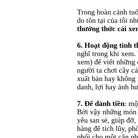
Trong hoàn cảnh tuổi
do tồn tại của tôi n
thưởng thức cái x
6.
Hoạt động tinh t
nghĩ trong khi xem.
xem) để viết những
người ta chơi cây c
xuất bản hay không 
danh, lợi hay ảnh h
7.
Để dành tiền
: mộ
Bởi vậy những món 
yêu san sẻ, giúp đỡ,
hàng để tích lũy, p
phối cho một căn ph