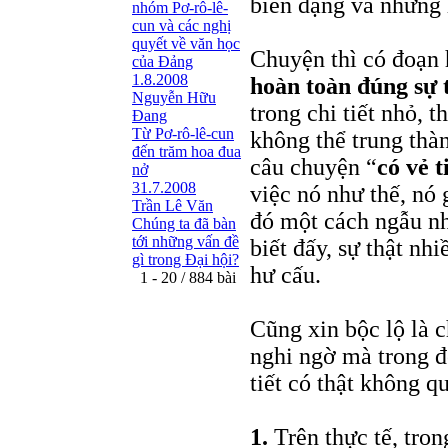
biến dạng và những 
nhóm Pơ-rô-lê-
cun và các nghị
quyết về văn học
Chuyện thì có đoạn h
của Đảng
1.8.2008
hoàn toàn đúng sự 
Nguyễn Hữu
trong chi tiết nhỏ, t
Đang
Từ Pơ-rô-lê-cun
không thể trung thà
đến trăm hoa đua
câu chuyện “
có vẻ t
nở
31.7.2008
việc nó như thế, nó
Trần Lê Văn
đó một cách ngẫu nh
Chúng ta đã bàn
tới những vấn đề
biết đấy, sự thật nh
gì trong Đại hội?
hư cấu.
1 - 20 / 884 bài
Cũng xin bộc lộ là c
nghi ngờ mà trong đo
tiết có thật không q
1.
Trên thực tế, tro