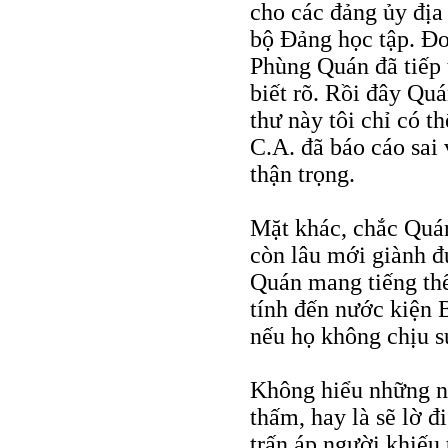
cho các đảng ủy địa 
bộ Đảng học tập. Đo
Phùng Quán đã tiếp
biết rõ. Rồi đây Quá
thư này tôi chỉ có 
C.A. đã báo cáo sai
thận trọng.
Mặt khác, chắc Quán
còn lâu mới giành đ
Quán mang tiếng thế 
tính đến nước kiện 
nếu họ không chịu s
Không hiểu những n
thấm, hay là sẽ lờ đ
trấn áp người khiếu