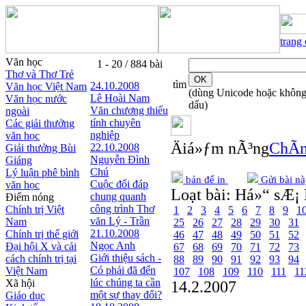
trang
Văn học
1 - 20 / 884 bài
Thơ và Thơ Trẻ
tìm
24.10.2008
Văn học Việt Nam
(dùng Unicode hoặc khôn
Lê Hoài Nam
Văn học nước
dấu)
Văn chương thiếu
ngoài
tính chuyên
Các giải thưởng
nghiệp
văn học
Äiá»ƒm nÃ³ng
ChÃ­n
22.10.2008
Giải thưởng Bùi
Nguyễn Đình
Giáng
Chú
Lý luận phê bình
bản để in
Gửi bài nà
Cuộc đối đáp
văn học
Loạt bài:
Há»“ sÆ¡ 
chung quanh
Điểm nóng
công trình Thơ
Chính trị Việt
1
2
3
4
5
6
7
8
9
1
văn Lý - Trần
Nam
25
26
27
28
29
30
31
21.10.2008
Chính trị thế giới
46
47
48
49
50
51
52
Ngọc Anh
Đại hội X và cải
67
68
69
70
71
72
73
Giới thiệu sách -
cách chính trị tại
88
89
90
91
92
93
94
Có phải đã đến
Việt Nam
107
108
109
110
111
11
lúc chúng ta cần
Xã hội
14.2.2007
một sự thay đổi?
Giáo dục