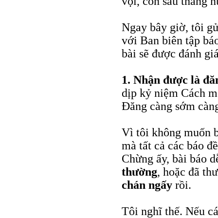
vội, còn sáu tháng 
Ngay bây giờ, tôi g
với Ban biên tập bá
bài sẽ được đánh gi
1.
Nhận được là đă
dịp kỷ niệm Cách m
Đăng càng sớm càng
Vì tôi không muốn b
mà tất cả các báo đ
Chừng ấy, bài báo d
thường
, hoặc đã th
chán ngấy
rồi.
Tôi nghĩ thế. Nếu các