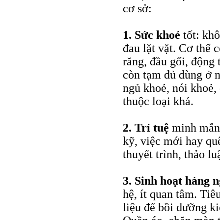
cơ sở:
1.
Sức khoẻ
tốt: kh
đau lặt vặt. Cơ thể 
răng, đầu gối, độn
còn tạm đủ dùng ở m
ngủ khoẻ, nói khoẻ, 
thuộc loại khá.
2.
Trí tuệ
minh mẫn t
kỹ, việc mới hay quê
thuyết trình, thảo lu
3.
Sinh hoạt hàng 
hệ, ít quan tâm. Tiê
liệu để bồi dưỡng ki