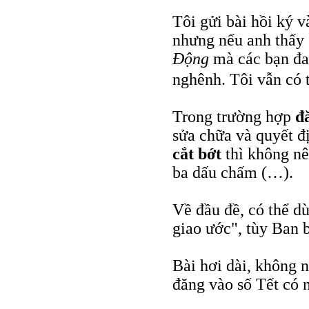
Tôi gửi bài hồi ký v
nhưng nếu anh thấy 
Động
mà các bạn đan
nghênh. Tôi vẫn có 
Trong trường hợp
đ
sửa chữa và quyết đị
cắt bớt
thì không nê
ba dấu chấm (…).
Về đầu đề, có thể 
giao ước", tùy Ban b
Bài hơi dài, không n
đăng vào số Tết có n