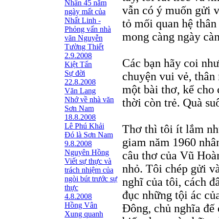
Nhân 45 năm
vẫn có ý muốn gửi v
ngày mất của
Nhất Linh -
tỏ mối quan hệ thân
Phỏng vấn nhà
mong càng ngày càng
văn Nguyễn
Tường Thiết
2.9.2008
Các bạn hãy coi như
Kiệt Tấn
Sự đời
chuyện vui vẻ, thân
22.8.2008
một bài thơ, kể cho
Văn Lang
Nhớ về nhà văn
thời còn trẻ. Quà su
Sơn Nam
18.8.2008
Lê Phú Khải
Thơ thì tôi ít lắm n
Đó là Sơn Nam
giam năm 1960 nhâ
9.8.2008
Nguyên Hồng
câu thơ của Vũ Hoàn
Viết sự thực và
nhỏ. Tôi chép gửi v
trách nhiệm của
ngòi bút trước sự
nghĩ của tôi, cách đ
thực
đục những tội ác củ
4.8.2008
Hồng Vân
Đông, chủ nghĩa đế
Xung quanh