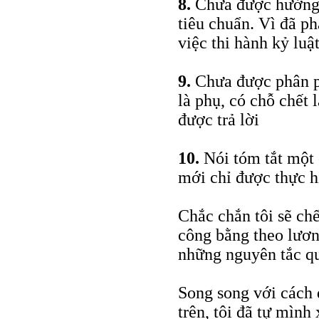
8.
Chưa được hưởng t
tiêu chuẩn. Vì đã p
việc thi hành kỷ luậ
9.
Chưa được phân ph
là phụ, có chỗ chết 
được trả lời
10.
Nói tóm tắt một c
mới chỉ được thực hi
Chắc chắn tôi sẽ chế
công bằng theo lươn
những nguyên tắc qu
Song song với cách 
trên, tôi đã tự mìn