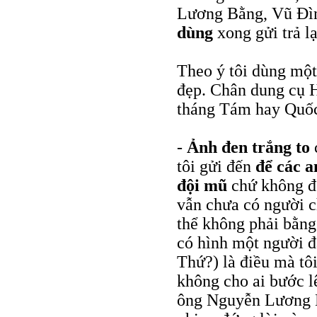
Lương Bằng, Vũ Đì
dùng
xong gửi trả lạ
Theo ý tôi dùng một
đẹp. Chân dung cụ 
tháng Tám hay Quốc
-
Ảnh đen trắng to
c
tôi gửi đến
để các a
đội mũ
chứ không để
vẫn chưa có người c
thể không phải bằng 
có hình một người 
Thứ?) là điều mà tôi
không cho ai bước l
ông Nguyễn Lương B