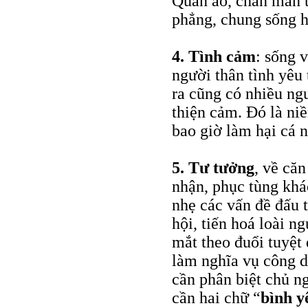
Quần áo, chăn màn t
phẳng, chung sống h
4.
Tình cảm
: sống 
người thân tình yêu 
ra cũng có nhiều ng
thiện cảm. Đó là n
bao giờ làm hại cá 
5.
Tư tưởng
, về că
nhận, phục tùng khá
nhẹ các vấn đề đấu t
hội, tiến hoá loài n
mắt theo đuổi tuyệt
làm nghĩa vụ công d
cần phân biệt chủ ng
cần hai chữ “
bình y