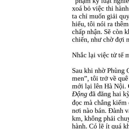
“phạm kỷ luật nghiê
xoá bỏ việc thi hàn
ta chỉ muốn giải quy
hiểu, tôi nói ra thê
chấp nhận. Sẽ còn k
chiến, như chờ đợi n
Nhắc lại việc tử tế 
Sau khi nhờ Phùng 
men”, tôi trở về qu
mới lại lên Hà Nội.
Động
đã đăng hai k
đọc mà chẳng kiếm 
nơi nào bán. Đành v
km, không phải chuy
hành. Có lẽ ít quá 