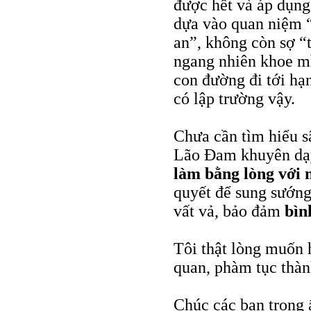
được hết và áp dụng
dựa vào quan niệm “
an”, không còn sợ “
ngang nhiên khoe mìn
con đường đi tới hạn
có lập trường vậy.
Chưa cần tìm hiểu s
Lão Đam khuyên dạy
làm bằng lòng với 
quyết để sung sướng,
vất vả, bảo đảm
bìn
Tôi thật lòng muốn 
quan, phàm tục thàn
Chúc các bạn trong 