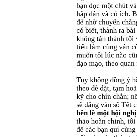
bạn đọc một chút vào
hấp dẫn và có ích. 
để nhờ chuyển chẳn
có biết, thành ra bà
không tán thành tôi 
tiếu lâm cũng vẫn c
muốn tôi lúc nào cũ
đạo mạo, theo quan 
Tuy không đồng ý hẳ
theo dè dặt, tạm hoã
kỹ cho chín chắn; n
sẽ đăng vào số Tết 
bên lề một hội ngh
thảo hoàn chỉnh, tô
để các bạn quí cùng 