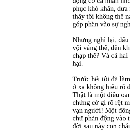
động cơ cá nhân nhỏ
phục khó khăn, đưa 
thấy tôi không thể n
góp phần vào sự ng
Nhưng nghĩ lại, đấu 
vội vàng thế, đến kh
chạp thế? Và cả hai 
hại.
Trước hết tôi đã là
ở xa không hiểu rõ đ
Thật là một điều oa
chứng cớ gì rõ rệt m
vạn người! Một đồn
chữ phản động vào t
đời sau này con chá