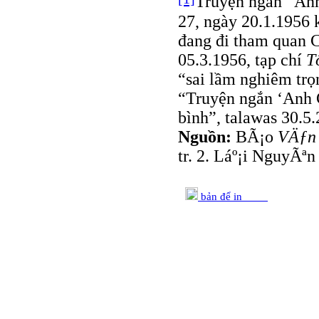
Truyện ngắn “Anh
27, ngày 20.1.1956 
đang đi tham quan C
05.3.1956, tạp chí
T
“sai lầm nghiêm trọ
“Truyện ngắn ‘Anh C
bình”, talawas 30.5.
Nguồn:
BÃ¡o
VÄƒn
tr. 2. Láº¡i NguyÃªn
bản để in