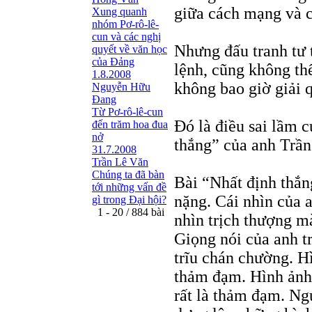
giữa cách mạng và 
Xung quanh
nhóm Pơ-rô-lê-
cun và các nghị
Nhưng đấu tranh tư 
quyết về văn học
của Đảng
lệnh, cũng không thể
1.8.2008
không bao giờ giải 
Nguyễn Hữu
Đang
Từ Pơ-rô-lê-cun
Đó là điều sai lầm c
đến trăm hoa đua
nở
thắng” của anh Trần
31.7.2008
Trần Lê Văn
Chúng ta đã bàn
Bài “Nhất định thắng
tới những vấn đề
nặng. Cái nhìn của 
gì trong Đại hội?
1 - 20 / 884 bài
nhìn trịch thượng mà
Giọng nói của anh t
trĩu chán chường. H
thảm đạm. Hình ảnh
rất là thảm đạm. Ng