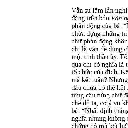
Vẫn sự lầm lẫn nghi
đăng trên báo
Văn n
phản động của bài “
chứa đựng những tư
chữ phản động khôn
chỉ là vấn đề dùng c
một tinh thần ấy. Tô
qua chỉ có nghĩa là 
tổ chức của địch. K
mà kết luận? Nhưng t
dầu chưa có thể kết 
từng câu từng chữ đ
chế độ ta, cố ý vu k
bài “Nhất định thắn
nghĩa nhưng không c
chứng cớ mà kết luậ