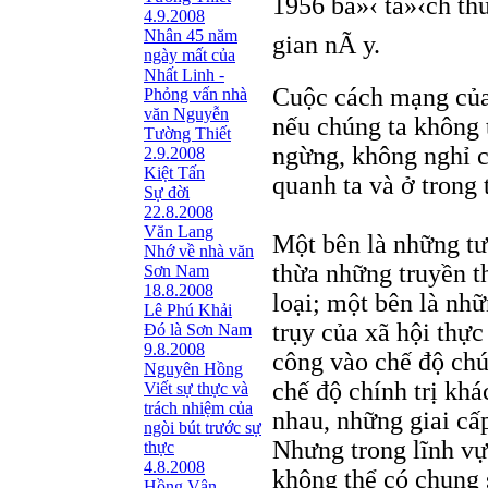
1956 bá»‹ tá»‹ch th
4.9.2008
Nhân 45 năm
gian nÃ y.
ngày mất của
Nhất Linh -
Cuộc cách mạng của 
Phỏng vấn nhà
văn Nguyễn
nếu chúng ta không 
Tường Thiết
ngừng, không nghỉ 
2.9.2008
Kiệt Tấn
quanh ta và ở trong 
Sự đời
22.8.2008
Văn Lang
Một bên là những tư
Nhớ về nhà văn
thừa những truyền t
Sơn Nam
18.8.2008
loại; một bên là nhữ
Lê Phú Khải
trụy của xã hội thực
Đó là Sơn Nam
9.8.2008
công vào chế độ chú
Nguyên Hồng
chế độ chính trị kh
Viết sự thực và
trách nhiệm của
nhau, những giai cấ
ngòi bút trước sự
Nhưng trong lĩnh vự
thực
4.8.2008
không thể có chung 
Hồng Vân