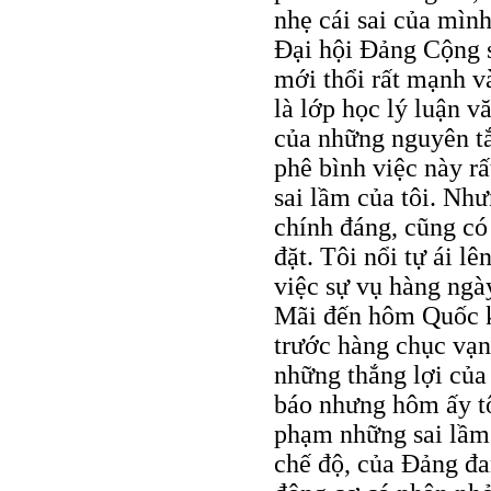
nhẹ cái sai của mình
Đại hội Đảng Cộng s
mới thổi rất mạnh v
là lớp học lý luận v
của những nguyên t
phê bình việc này rấ
sai lầm của tôi. Như
chính đáng, cũng có 
đặt. Tôi nổi tự ái l
việc sự vụ hàng ngày
Mãi đến hôm Quốc k
trước hàng chục vạn
những thắng lợi của 
báo nhưng hôm ấy tô
phạm những sai lầm l
chế độ, của Đảng đan