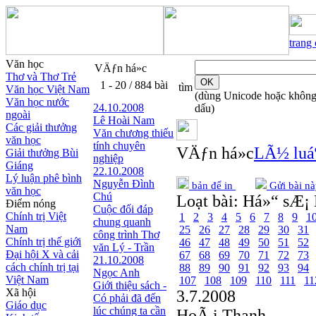
trang
Văn học
VÄƒn há»c
Thơ và Thơ Trẻ
1 - 20 / 884 bài
tìm
Văn học Việt Nam
(dùng Unicode hoặc khôn
Văn học nước
24.10.2008
dấu)
ngoài
Lê Hoài Nam
Các giải thưởng
Văn chương thiếu
văn học
tính chuyên
VÄƒn há»c
LÃ½ luáº
Giải thưởng Bùi
nghiệp
Giáng
22.10.2008
Lý luận phê bình
Nguyễn Đình
bản để in
Gửi bài nà
văn học
Chú
Loạt bài:
Há»“ sÆ¡ 
Điểm nóng
Cuộc đối đáp
Chính trị Việt
1
2
3
4
5
6
7
8
9
1
chung quanh
Nam
25
26
27
28
29
30
31
công trình Thơ
Chính trị thế giới
46
47
48
49
50
51
52
văn Lý - Trần
Đại hội X và cải
67
68
69
70
71
72
73
21.10.2008
cách chính trị tại
88
89
90
91
92
93
94
Ngọc Anh
Việt Nam
107
108
109
110
111
11
Giới thiệu sách -
Xã hội
3.7.2008
Có phải đã đến
Giáo dục
lúc chúng ta cần
HoÃ i Thanh