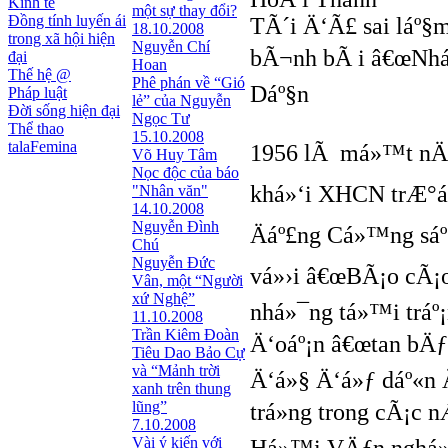
Kinh tế
một sự thay đổi?
Đồng tính luyến ái
TÃ´i Ä‘Ã£ sai láº§m
18.10.2008
trong xã hội hiện
Nguyễn Chí
bÃ¬nh bÃ i â€œNháº
đại
Hoan
Thế hệ @
Phê phán về “Gió
Dáº§n
Pháp luật
lẻ” của Nguyễn
Đời sống hiện đại
Ngọc Tư
Thể thao
15.10.2008
talaFemina
1956 lÃ má»™t nÄƒm
Võ Huy Tâm
Nọc độc của báo
khá»‘i XHCN trÆ°á»
"Nhân văn"
14.10.2008
Nguyễn Đình
Äáº£ng Cá»™ng sáº
Chú
Nguyễn Đức
vá»›i â€œBÃ¡o cÃ¡o 
Vân, một “Người
xứ Nghệ”
nhá»¯ng tá»™i tráº
11.10.2008
Trần Kiêm Đoàn
Ä‘oáº¡n â€œtan bÄƒ
Tiêu Dao Bảo Cự
và “Mảnh trời
Ä‘á»§ Ä‘á»ƒ dáº«n 
xanh trên thung
lũng”
trá»ng trong cÃ¡c
7.10.2008
Vài ý kiến với