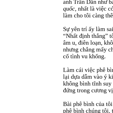
anh Trần Dần như bà
quốc
, nhất là việc 
làm cho tôi càng thê
Sự yên trí ấy làm sa
“Nhất định thắng” t
âm u, điên loạn, kh
nhưng chẳng mấy chố
cố tình vu khống.
Làm cái việc phê bì
lại dựa dẫm vào ý k
không bình tĩnh suy 
đứng trong cương vị
Bài phê bình của tôi
phê bình chúng tôi, 