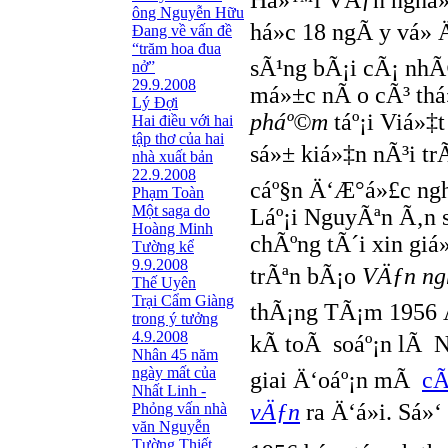
Há»™i VÄƒn nghá»‡
ông Nguyễn Hữu
há»c 18 ngÃ y vá» 
Đang về vấn đề
“trăm hoa đua
sÃ¹ng bÃ¡i cÃ¡ nhÃ
nở”
29.9.2008
má»±c nÃ o cÃ³ thá
Lý Đợi
pháº©m
táº¡i Viá»‡
Hai điều với hai
tập thơ của hai
sá»± kiá»‡n nÃ³i tr
nhà xuất bản
22.9.2008
cáº§n Ä‘Æ°á»£c ngh
Phạm Toàn
Một saga do
Láº¡i NguyÃªn Ã‚n 
Hoàng Minh
chÃºng tÃ´i xin giá
Tường kể
9.9.2008
trÃªn bÃ¡o
VÄƒn ng
Thế Uyên
Trại Cẩm Giàng
thÃ¡ng TÃ¡m 1956 Ä
trong ý tưởng
4.9.2008
kÃ­ toÃ soáº¡n lÃ
Nhân 45 năm
ngày mất của
giai Ä‘oáº¡n mÃ
cÃ
Nhất Linh -
vÄƒn
ra Ä‘á»i. Sá»‘
Phỏng vấn nhà
văn Nguyễn
Tường Thiết