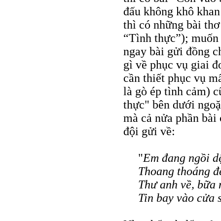
đấu không khô khan 
thì có những bài th
“Tình thực”); muốn 
ngay bài gửi đồng ch
gì về phục vụ giai 
cần thiết phục vụ m
là gò ép tình cảm) 
thực" bên dưới ngoặ
mà cả nửa phần bài c
đội gửi về:
"
Em đang ngồi dệ
Thoang thoáng đế
Thư anh về, bữa 
Tin bay vào cửa