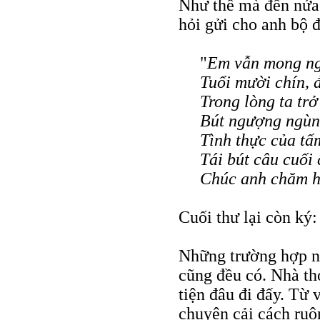
Như thế mà đến nửa sa
hỏi gửi cho anh bộ 
"
Em vẫn mong n
Tuổi mười chín, 
Trong lòng ta trở
Bút ngượng ngùng
Tình thực của tấ
Tái bút câu cuối
Chúc anh chăm 
Cuối thư lại còn ký:
Những trường hợp nh
cũng đều có. Nhà th
tiện đâu đi đấy. Từ 
chuyện cải cách ruộ