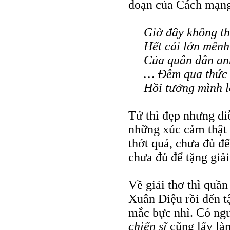
đoạn của Cách mạn
Giờ đây không th
Hết cái lớn mên
Của quân dân a
… Đêm qua thức 
Hồi tưởng mình 
Tứ thì đẹp nhưng di
những xúc cảm thật
thớt quá, chưa đủ để
chưa đủ để tặng giải
Về giải thơ thì quần
Xuân Diệu rồi đến 
mắc bực nhì. Có ngườ
chiến sĩ
cũng lấy làm