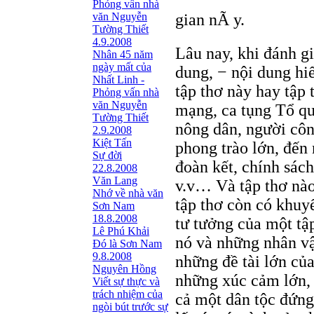
Phỏng vấn nhà
văn Nguyễn
gian nÃ y.
Tường Thiết
4.9.2008
Lâu nay, khi đánh gi
Nhân 45 năm
ngày mất của
dung, − nội dung hiể
Nhất Linh -
tập thơ này hay tập 
Phỏng vấn nhà
văn Nguyễn
mạng, ca tụng Tổ quố
Tường Thiết
nông dân, người cô
2.9.2008
Kiệt Tấn
phong trào lớn, đến
Sự đời
đoàn kết, chính sác
22.8.2008
Văn Lang
v.v… Và tập thơ nào
Nhớ về nhà văn
tập thơ còn có khuy
Sơn Nam
18.8.2008
tư tưởng của một tậ
Lê Phú Khải
nó và những nhân vậ
Đó là Sơn Nam
9.8.2008
những đề tài lớn của
Nguyên Hồng
những xúc cảm lớn,
Viết sự thực và
trách nhiệm của
cả một dân tộc đứng
ngòi bút trước sự