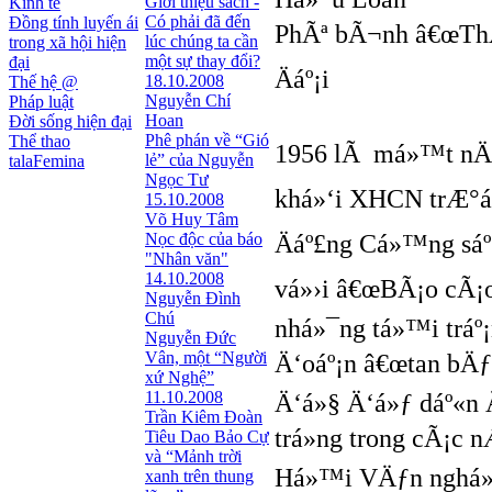
Giới thiệu sách -
Kinh tế
Có phải đã đến
Đồng tính luyến ái
PhÃª bÃ¬nh â€œThÆ
lúc chúng ta cần
trong xã hội hiện
một sự thay đổi?
đại
Äáº¡i
18.10.2008
Thế hệ @
Nguyễn Chí
Pháp luật
Hoan
Đời sống hiện đại
Phê phán về “Gió
Thể thao
1956 lÃ má»™t nÄƒm
lẻ” của Nguyễn
talaFemina
Ngọc Tư
khá»‘i XHCN trÆ°á»
15.10.2008
Võ Huy Tâm
Nọc độc của báo
Äáº£ng Cá»™ng sáº
"Nhân văn"
14.10.2008
vá»›i â€œBÃ¡o cÃ¡o 
Nguyễn Đình
Chú
nhá»¯ng tá»™i tráº
Nguyễn Đức
Vân, một “Người
Ä‘oáº¡n â€œtan bÄƒ
xứ Nghệ”
11.10.2008
Ä‘á»§ Ä‘á»ƒ dáº«n 
Trần Kiêm Đoàn
trá»ng trong cÃ¡c
Tiêu Dao Bảo Cự
và “Mảnh trời
Há»™i VÄƒn nghá»‡
xanh trên thung