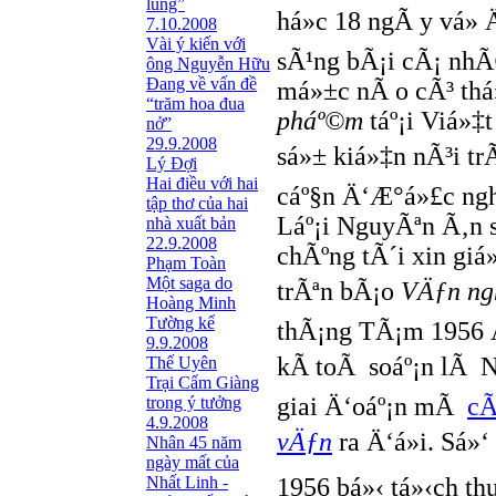
lũng”
há»c 18 ngÃ y vá» 
7.10.2008
Vài ý kiến với
sÃ¹ng bÃ¡i cÃ¡ nhÃ
ông Nguyễn Hữu
Đang về vấn đề
má»±c nÃ o cÃ³ thá
“trăm hoa đua
pháº©m
táº¡i Viá»‡
nở”
29.9.2008
sá»± kiá»‡n nÃ³i tr
Lý Đợi
Hai điều với hai
cáº§n Ä‘Æ°á»£c ngh
tập thơ của hai
Láº¡i NguyÃªn Ã‚n 
nhà xuất bản
22.9.2008
chÃºng tÃ´i xin giá
Phạm Toàn
Một saga do
trÃªn bÃ¡o
VÄƒn ng
Hoàng Minh
Tường kể
thÃ¡ng TÃ¡m 1956 Ä
9.9.2008
kÃ­ toÃ soáº¡n lÃ
Thế Uyên
Trại Cẩm Giàng
giai Ä‘oáº¡n mÃ
cÃ
trong ý tưởng
4.9.2008
vÄƒn
ra Ä‘á»i. Sá»‘
Nhân 45 năm
ngày mất của
Nhất Linh -
1956 bá»‹ tá»‹ch th