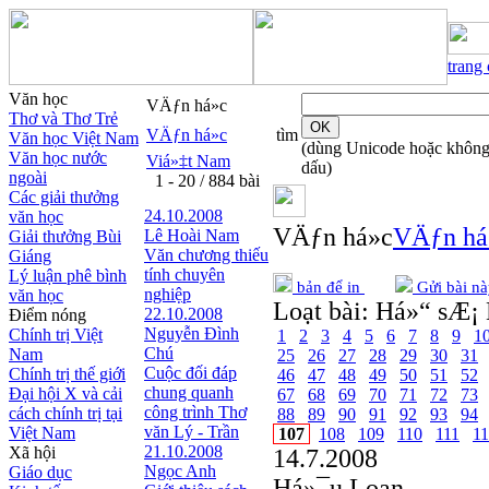
trang
Văn học
VÄƒn há»c
Thơ và Thơ Trẻ
VÄƒn há»c
tìm
Văn học Việt Nam
(dùng Unicode hoặc khôn
Văn học nước
Viá»‡t Nam
dấu)
ngoài
1 - 20 / 884 bài
Các giải thưởng
24.10.2008
văn học
VÄƒn há»c
VÄƒn há
Lê Hoài Nam
Giải thưởng Bùi
Văn chương thiếu
Giáng
tính chuyên
Lý luận phê bình
bản để in
Gửi bài nà
nghiệp
văn học
Loạt bài:
Há»“ sÆ¡ 
22.10.2008
Điểm nóng
Nguyễn Đình
Chính trị Việt
1
2
3
4
5
6
7
8
9
1
Chú
Nam
25
26
27
28
29
30
31
Cuộc đối đáp
Chính trị thế giới
46
47
48
49
50
51
52
chung quanh
Đại hội X và cải
67
68
69
70
71
72
73
công trình Thơ
cách chính trị tại
88
89
90
91
92
93
94
văn Lý - Trần
Việt Nam
107
108
109
110
111
1
21.10.2008
Xã hội
14.7.2008
Ngọc Anh
Giáo dục
Há»¯u Loan