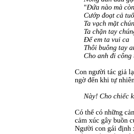
"
Đứa nào mà cò
Cướp đoạt cả tuổ
Ta vạch mặt chún
Ta chặn tay chún
Để em ta vui ca
Thôi buông tay a
Cho anh đi công 
Con người tác giả lạ
ngờ đến khi tự nhiên
Này! Cho chiếc 
Có thể có những cảm
cảm xúc gây buồn cư
Người con gái định x