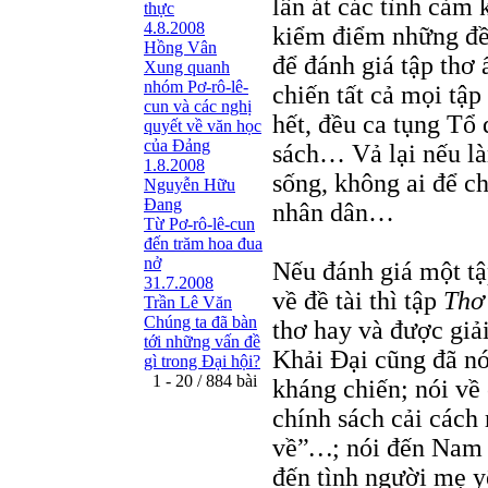
lấn át các tình cảm 
thực
4.8.2008
kiểm điểm những đề 
Hồng Vân
để đánh giá tập thơ 
Xung quanh
nhóm Pơ-rô-lê-
chiến tất cả mọi tập
cun và các nghị
hết, đều ca tụng Tổ 
quyết về văn học
của Đảng
sách… Vả lại nếu là
1.8.2008
sống, không ai để ch
Nguyễn Hữu
Đang
nhân dân…
Từ Pơ-rô-lê-cun
đến trăm hoa đua
nở
Nếu đánh giá một tậ
31.7.2008
về đề tài thì tập
Thơ
Trần Lê Văn
Chúng ta đã bàn
thơ hay và được giả
tới những vấn đề
Khải Đại cũng đã nó
gì trong Đại hội?
1 - 20 / 884 bài
kháng chiến; nói về
chính sách cải cách
về”
…
; nói đến Nam
đến tình người mẹ y