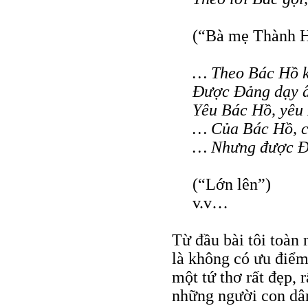
(“Bà mẹ Thành 
… Theo Bác Hồ k
Được Đảng dạy 
Yêu Bác Hồ, yê
… Của Bác Hồ, 
… Nhưng được Đả
(“Lớn lên”)
v.v…
Từ đầu bài tôi toàn
là không có ưu điểm.
một tứ thơ rất đẹp, 
những người con dân