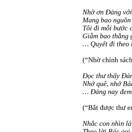
Nhờ ơn Đảng với
Mang bao nguồn 
Tôi đi mỗi bước 
Giẫm bao thằng 
… Quyết đi theo
(“Nhờ chính sác
Đọc thư thấy Đản
Nhớ quê, nhớ Bác
… Đảng nay đem 
(“Bắt được thư 
Nhắc con nhìn lá
Theo lời Bác gọi,