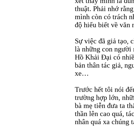
xét thấy mình là đún
thuật. Phải nhớ rằn
mình còn có trách n
độ hiểu biết về văn
Sự việc đã giả tạo,
là những con người 
Hồ Khải Đại có nhiề
bản thân tác giả, ng
xe…
Trước hết tôi nói đ
trường hợp lớn, nhữn
bà mẹ tiễn đưa ta th
thần lên cao quá, tá
nhân quá xa chúng t