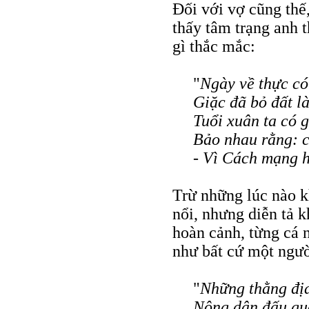
Đối với vợ cũng thế,
thấy tâm trạng anh 
gì thắc mắc:
"
Ngày về thực có
Giặc đã bỏ đất l
Tuổi xuân ta có g
Bảo nhau rằng: c
- Vì Cách mạng h
Trừ những lúc nào kh
nổi, nhưng diễn tả k
hoàn cảnh, từng cá 
như bất cứ một ngườ
"
Những thằng địa
Nông dân đấu gục