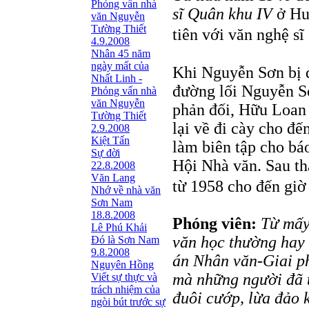
Phỏng vấn nhà
sĩ Quân khu IV
ở Hu
văn Nguyễn
Tường Thiết
tiên với văn nghệ sĩ
4.9.2008
Nhân 45 năm
ngày mất của
Khi Nguyễn Sơn bị đ
Nhất Linh -
đường lối Nguyễn S
Phỏng vấn nhà
văn Nguyễn
phản đối, Hữu Loan
Tường Thiết
lại về đi cày cho đế
2.9.2008
Kiệt Tấn
làm biên tập cho b
Sự đời
Hội Nhà văn. Sau t
22.8.2008
Văn Lang
từ 1958 cho đến giờ
Nhớ về nhà văn
Sơn Nam
18.8.2008
Phóng viên:
Từ mấy
Lê Phú Khải
văn học thường hay
Đó là Sơn Nam
9.8.2008
án Nhân văn-Giai p
Nguyên Hồng
mà những người đã t
Viết sự thực và
trách nhiệm của
đuôi cướp, lừa đảo 
ngòi bút trước sự