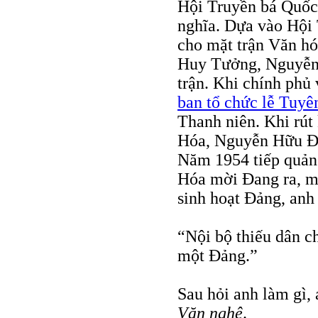
Hội Truyền bá Quốc
nghĩa. Dựa vào Hộ
cho mặt trận Văn h
Huy Tưởng, Nguyễn 
trận. Khi chính ph
ban tổ chức lễ Tuyê
Thanh niên. Khi rú
Hóa, Nguyễn Hữu Đa
Năm 1954 tiếp quản
Hóa mời Đang ra, m
sinh hoạt Đảng, anh 
“Nội bộ thiếu dân c
một Đảng.”
Sau hỏi anh làm gì, 
Văn nghệ
.