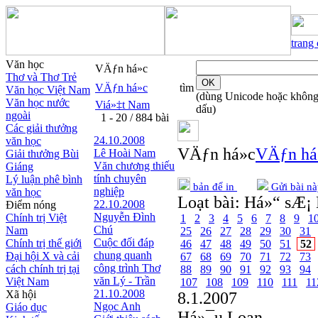
trang
Văn học
VÄƒn há»c
Thơ và Thơ Trẻ
VÄƒn há»c
tìm
Văn học Việt Nam
(dùng Unicode hoặc khôn
Văn học nước
Viá»‡t Nam
dấu)
ngoài
1 - 20 / 884 bài
Các giải thưởng
24.10.2008
văn học
VÄƒn há»c
VÄƒn há
Lê Hoài Nam
Giải thưởng Bùi
Văn chương thiếu
Giáng
tính chuyên
Lý luận phê bình
bản để in
Gửi bài nà
nghiệp
văn học
Loạt bài:
Há»“ sÆ¡ 
22.10.2008
Điểm nóng
Nguyễn Đình
Chính trị Việt
1
2
3
4
5
6
7
8
9
1
Chú
Nam
25
26
27
28
29
30
31
Cuộc đối đáp
Chính trị thế giới
46
47
48
49
50
51
52
chung quanh
Đại hội X và cải
67
68
69
70
71
72
73
công trình Thơ
cách chính trị tại
88
89
90
91
92
93
94
văn Lý - Trần
Việt Nam
107
108
109
110
111
11
21.10.2008
Xã hội
8.1.2007
Ngọc Anh
Giáo dục
Há»¯u Loan