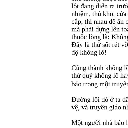
lột đang diễn ra trư
nhiệm, thủ kho, cửa 
cắp, thi nhau để ăn
mà phải dựng lên to
thuộc lòng là: Không
Đấy là thứ sốt rét v
độ khổng lồ!
Cũng thành khổng lồ
thứ quỷ khổng lồ ha
báo trong một truy
Đường lối đó ở ta đ
vệ, và truyền giáo n
Một người nhà báo 