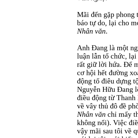
Mãi đến gặp phong t
báo tự do, lại cho 
Nhân văn
.
Anh Đang là một ngườ
luận lẫn tổ chức, lạ
rất giữ lời hứa. Để 
cơ hội hết đường xo
động tố điêu dựng tộ
Nguyễn Hữu Đang lê
điều động từ Thanh 
về vây thủ đô đề p
Nhân văn
chỉ mấy th
không nổi). Việc đi
vậy mãi sau tôi về 