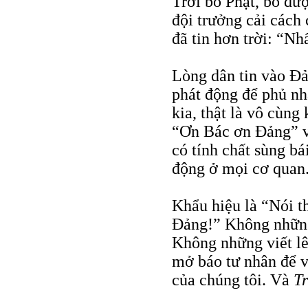
Trời bỏ Phật, bỏ đượ
đội trưởng cải cách
đã tin hơn trời: “Nhấ
Lòng dân tin vào Đả
phát động để phủ nh
kia, thật là vô cùng
“Ơn Bác ơn Đảng” v
có tính chất sùng b
động ở mọi cơ quan
Khẩu hiệu là “Nói th
Đảng!” Không những
Không những viết l
mở báo tư nhân để v
của chúng tôi. Và
T