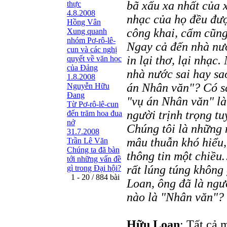
bã xấu xa nhất của x
thực
4.8.2008
nhạc của họ đều đượ
Hồng Vân
công khai, cấm cũng
Xung quanh
nhóm Pơ-rô-lê-
Ngay cả đến nhà nướ
cun và các nghị
in lại thơ, lại nhạc
quyết về văn học
của Đảng
nhà nước sai hay sa
1.8.2008
án Nhân văn"? Có sa
Nguyễn Hữu
Đang
"vụ án Nhân văn" là
Từ Pơ-rô-lê-cun
người trịnh trọng t
đến trăm hoa đua
nở
Chúng tôi là những
31.7.2008
mâu
thuẫn khó hiểu,
Trần Lê Văn
Chúng ta đã bàn
thông tin một chiều
tới những vấn đề
rất lúng túng không 
gì trong Đại hội?
1 - 20 / 884 bài
Loan, ông đã là ngườ
nào là "Nhân văn"?
Hữu Loan
: Tất cả 