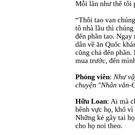
Mỗi lần như thế tôi 
“Thôi tao van chún
tô nhà lầu thì chún
đến phần tao. Ngay 
dân về ăn Quốc khán
cũng chả đến phần.
mua trước, đến mìn
Phóng viên
:
Như vậ
chuyện "Nhân văn-
Hữu Loan
: Ai mà c
bênh vực họ, khổ vì 
Những kẻ gây tai họa
cho họ noi theo.