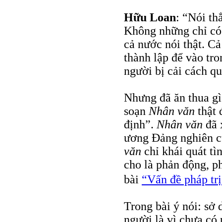
Hữu Loan
: “Nói th
Không những chỉ c
cả nước nói thật. C
thành lập để vào tro
người bị cải cách q
Nhưng đã ăn thua gì
soạn
Nhân văn
thật 
định”.
Nhân văn
đã 
ương Đảng nghiên cứ
văn
chỉ khái quát tì
cho là phản động, p
bài
“Vấn đề pháp trị
Trong bài ý nói: sở 
người là vì chưa có 