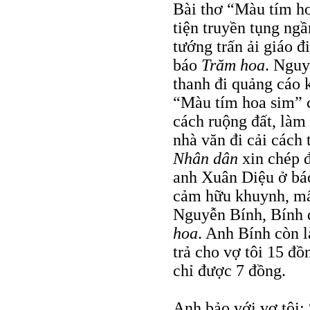
Bài thơ “Màu tím ho
tiện truyền tụng ng
tướng trấn ải giáo đ
báo
Trăm hoa
. Nguy
thanh đi quảng cáo 
“Màu tím hoa sim” c
cách ruộng đất, làm
nhà văn đi cải cách
Nhân dân
xin chép đ
anh Xuân Diệu ở b
cảm hữu khuynh, mấ
Nguyễn Bính, Bính 
hoa
. Anh Bính còn 
trả cho vợ tôi 15 đồ
chỉ được 7 đồng.
Anh bảo với vợ tôi: 