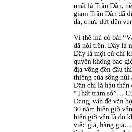
nhất là Trần Dần, n
giam Trần Dần đã dù
da, chưa đứt đến ven
Vì thế mà có bài “
đã nói trên. Đây là 
Đây là một cử chỉ k
quyền không bao giờ
địa võng đến đâu thì
thiêng của sông núi
Dần chỉ là hậu thân
“Thất trảm sớ”… Cũ
Đang, vấn đề văn họ
30 năm hiện giờ vẫn 
hiện giờ vẫn là do k
việc giả, hàng giả…