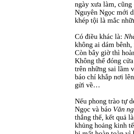
ngày xưa làm, cũng 
Nguyên Ngọc mới d
khép tội là mắc nhữ
Có điều khác là:
Nh
không ai dám bênh,
Còn bây giờ thì hoà
Không thể đóng cửa
trên những sai lầm 
báo chí khắp nơi lên
gửi về…
Nếu phong trào tự d
Ngọc và báo
Văn ng
thắng thế, kết quả l
khủng hoảng kinh tế
bị mất hoàn toàn vì