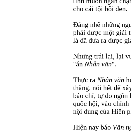
tình muốn ngăn chặn
cho cái tội bôi đen.
Đáng nhẽ những ng
phải được một giải 
là đã đưa ra được gi
Nhưng trái lại, lại v
"án
Nhân văn
".
Thực ra
Nhân văn
hư
thẳng, nói hết để xâ
báo chí, tự do ngôn
quốc hội, vào chính 
nội dung của Hiến ph
Hiện nay báo
Văn n