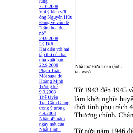
lũng”
7.10.2008
Vài ý kiến với
ông Nguyễn Hữu
Đang về vấn đề
“trăm hoa đua
nở”
29.9.2008
Lý Đợi
Hai điều với hai
tập thơ của hai
nhà xuất bản
22.9.2008
Nhà thơ Hữu Loan (ảnh:
Phạm Toàn
talawas)
Một saga do
Hoàng Minh
Tường kể
Từ 1943 đến 1945 về
9.9.2008
Thế Uyên
làm khởi nghĩa huy
Trại Cẩm Giàng
thời tỉnh phụ trách 
trong ý tưởng
4.9.2008
Thương chính. Chán 
Nhân 45 năm
ngày mất của
Nhất Linh -
Từ nửa năm 1946 đế