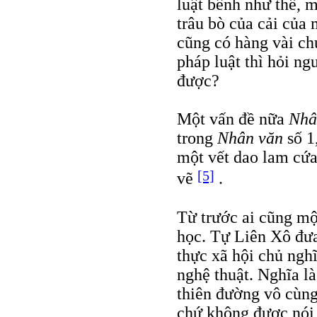
luật bênh như thế, 
trâu bò của cải của 
cũng có hàng vài ch
pháp luật thì hỏi ng
được?
Một vấn đề nữa
Nhâ
trong
Nhân văn
số 1
một vết dao lam cứ
[5]
vẽ
.
Từ trước ai cũng một
học. Tự Liên Xô đưa 
thực xã hội chủ nghĩ
nghệ thuật. Nghĩa là
thiên đường vô cùng
chứ không được nói