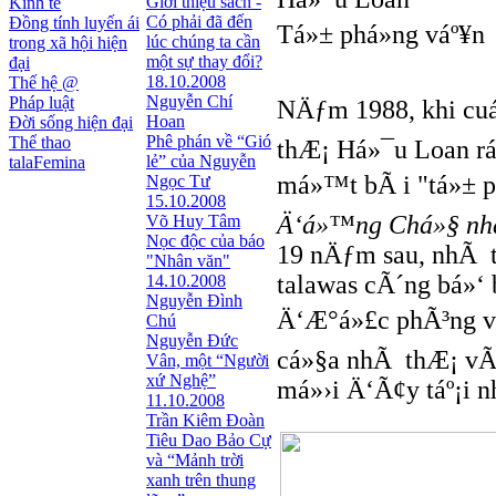
Giới thiệu sách -
Kinh tế
Có phải đã đến
Đồng tính luyến ái
Tá»± phá»ng váº¥n
lúc chúng ta cần
trong xã hội hiện
một sự thay đổi?
đại
18.10.2008
Thế hệ @
Nguyễn Chí
Pháp luật
NÄƒm 1988, khi cuá
Hoan
Đời sống hiện đại
Phê phán về “Gió
Thể thao
thÆ¡ Há»¯u Loan rá
lẻ” của Nguyễn
talaFemina
má»™t bÃ i "tá»± ph
Ngọc Tư
15.10.2008
Ä‘á»™ng Chá»§ nhá
Võ Huy Tâm
Nọc độc của báo
19 nÄƒm sau, nhÃ 
"Nhân văn"
talawas cÃ´ng bá»‘ 
14.10.2008
Nguyễn Đình
Ä‘Æ°á»£c phÃ³ng viÃ
Chú
Nguyễn Đức
cá»§a nhÃ thÆ¡ vÃ
Vân, một “Người
xứ Nghệ”
má»›i Ä‘Ã¢y táº¡i 
11.10.2008
Trần Kiêm Đoàn
Tiêu Dao Bảo Cự
và “Mảnh trời
xanh trên thung