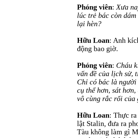
Phóng viên
:
Xưa nay
lúc trẻ bác còn dám 
lại hèn?
Hữu Loan
: Anh kíc
động bao giờ.
Phóng viên
:
Cháu k
vấn đề của lịch sử, 
Chỉ có bác là người
cụ thể hơn, sát hơn,
vô cùng rắc rối của
Hữu Loan
: Thực r
lật Stalin, đưa ra p
Tàu không làm gì M