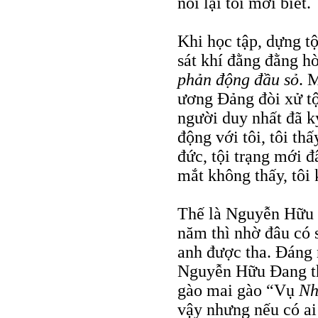
nói lại tôi mới biết.
Khi học tập, dựng t
sát khí đằng đằng h
phản động đầu sỏ
. 
ương Đảng đòi xử t
người duy nhất đã 
động với tôi, tôi th
đức, tội trạng mới 
mắt không thấy, tôi
Thế là Nguyễn Hữu Đ
năm thì nhờ đâu có 
anh được tha. Đáng 
Nguyễn Hữu Đang th
gào mai gào “Vụ
Nh
vậy nhưng nếu có ai 