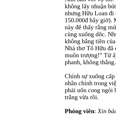
không lấy nhuận bút
nhưng Hữu Loan đi c
150.000đ bây giờ). 
này để thấy rằng mứ
cùng xuống dốc. Nhu
không bằng tiền của
Nhà thơ Tố Hữu đã c
muôn trượng!” Từ ấ
phanh, không thắn
Chính sự xuống cấp 
nhân chính trong vi
phải uốn cong ngòi b
trắng vừa rồi.
Phóng viên
:
Xin bác